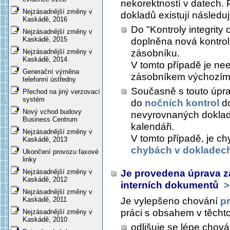
nekorektností v datech. 
Nejzásadnější změny v
dokladů existují následuj
Kaskádě, 2016
Do "Kontroly integrity
Nejzásadnější změny v
Kaskádě, 2015
doplněna nová kontrol
zásobníku.
Nejzásadnější změny v
Kaskádě, 2014
V tomto případě je ne
Generační výměna
zásobníkem výchozím
telefonní ústředny
Současně s touto úpra
Přechod na jiný verzovací
systém
do
nočních kontrol
do
Nový vchod budovy
nevyrovnaných doklad
Business Centrum
kalendáři.
Nejzásadnější změny v
V tomto případě, je c
Kaskádě, 2013
chybách v dokladec
Ukončení provozu faxové
linky
Je provedena úprava zaj
Nejzásadnější změny v
Kaskádě, 2012
interních dokumentů
>
Nejzásadnější změny v
Je vylepšeno chování
p
Kaskádě, 2011
práci s obsahem v těcht
Nejzásadnější změny v
Kaskádě, 2010
odlišuje se lépe chov