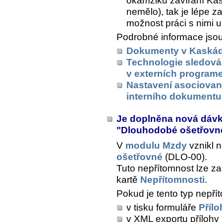
okamžiku zavírání Kas
nemělo), tak je lépe za
možnost práci s nimi u
Podrobné informace jsou
Dokumenty v Kaská
Technologie sledová
v externích program
Nastavení asociovan
interního dokumentu
Je doplněna nová dáv
"Dlouhodobé ošetřov
V
modulu Mzdy
vznikl 
ošetřovné
(DLO-00).
Tuto nepřítomnost lze z
kartě
Nepřítomnosti
.
Pokud je tento typ nepřít
v tisku formuláře
Přílo
v XML exportu přílohy