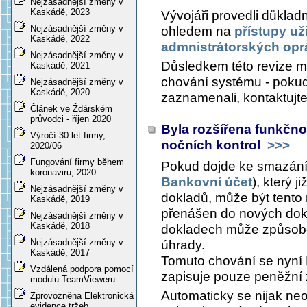
Nejzásadnější změny v
Kaskádě, 2023
Vývojáři provedli důklad
Nejzásadnější změny v
ohledem na
přístupy uži
Kaskádě, 2022
admnistrátorských opr
Nejzásadnější změny v
Důsledkem této revize 
Kaskádě, 2021
chování systému - pokud
Nejzásadnější změny v
Kaskádě, 2020
zaznamenali, kontaktujt
Článek ve Ždárském
průvodci - říjen 2020
Byla rozšířena funkčnos
Výročí 30 let firmy,
nočních kontrol
>>>
2020/06
Fungování firmy během
Pokud dojde ke smazání
koronaviru, 2020
Bankovní účet
), který j
Nejzásadnější změny v
dokladů, může být tento 
Kaskádě, 2019
přenášen do nových dokl
Nejzásadnější změny v
Kaskádě, 2018
dokladech může způsob
Nejzásadnější změny v
úhrady.
Kaskádě, 2017
Tomuto chování se nyní 
Vzdálená podpora pomocí
zapisuje pouze peněžní z
modulu TeamVieweru
Automaticky se nijak neop
Zprovozněna Elektronická
evidence tržeb