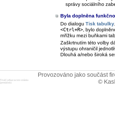
správy sociálního zab
Byla doplněna funkčno
Do dialogu
Tisk tabulky
<Ctrl+R>
, bylo doplněn
mřížku mezi buňkami tab
Zaškrtnutím této volby 
výstupu ohraničil jedno
Dlouhá a/nebo široká ses
Provozováno jako součást f
© Kask
Trvalý odkaz na tuto stránku
(permalink)