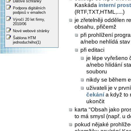
Datové schránky
Kaskáda
interní pros
Podpora digitálních
(RTF,TXT,HTML,....)
podpisů v emailech
je zřetelněji oddělen 
Výročí 20 let firmy,
2010/06
obsahu, přičemž
Nové webové stránky
při prohlížení prog
Šablona HTM
a/nebo nehlídá sta
jednoduchého(1)
při editaci
je lépe vyřešeno 
a/nebo hlídání s
souboru
nikdy se během e
uživateli je v prv
čekání
a když to
ukončit
karta "Obsah jako pros
to má smysl (např. u 
pokud nějaké prohlíž