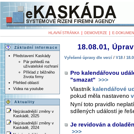
|
|
HLAVNÍ STRÁNKA
DEMOVERZE
E-DOKUMEN
18.08.01, Úprav
Základní informace
Představení Kaskády
Vyřešené úpravy dle verzí
/
V18
/
18.0
Pár pohledů na
uživatelské rozhraní
Pro kalendářovou udál
Příklad z běžného
života firmy
"smazat"
>>>
Přehled oblastí
Vlastník
kalendářové ud
Videa na youtube
pokud měla nastaveno
v
Aktuality
Nyní toto pravidlo nepla
sdílených událostí je řeš
Nejzásadnější změny v
Kaskádě, 2025
Nejzásadnější změny v
Je revidován a doladěn
Kaskádě, 2024
>>>