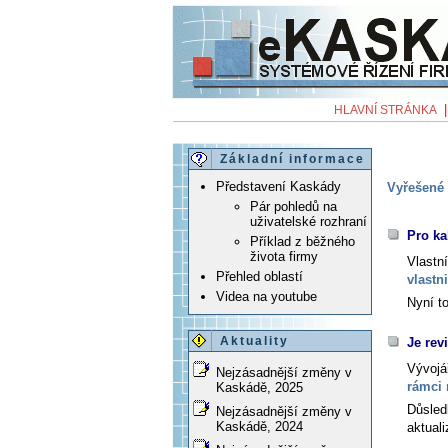
HLAVNÍ STRÁNKA
Základní informace
Představení Kaskády
Vyřešené 
Pár pohledů na
uživatelské rozhraní
Pro ka
Příklad z běžného
života firmy
Vlastn
Přehled oblastí
vlastn
Videa na youtube
Nyní to
Aktuality
Je rev
Vývojá
Nejzásadnější změny v
rámci 
Kaskádě, 2025
Důsled
Nejzásadnější změny v
Kaskádě, 2024
aktual