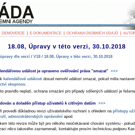
|
|
|
|
DEMOVERZE
E-DOKUMENTACE
OCHRANA OSOBNÍCH ÚDAJŮ
AUTOR
18.08, Úpravy v této verzi, 30.10.2018
úpravy dle verzí
/
V18
/
18.08, Úpravy v této verzi, 30.10.2018
lendářovou událost je upraveno ověřování práva "smazat"
>>>
ík
kalendářové události
dosud nemohl událost smazat, pokud měla nastave
ictví skupinou
.
to pravidlo neplatí, ochrana smazání pro případy sdílených událostí je řešena
idován a doladěn přístup uživatelů k citlivým datům
>>>
ři provedli důkladnou revizi uživatelského rozhraní s ohledem na
přístupy uži
rolí
,
admnistrátorských oprávnění
apod.
kem této revize může být pro někoho neočekávané chování systému - pokud
izaci něco takového zaznamenali, kontaktujte prosím technickou podporu Kas