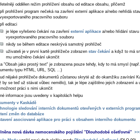
zřetelněji oddělen režim prohlížení obsahu od editace obsahu, přičemž
při prohlížení program nečeká na zavření externí aplikace a/nebo nehlídá sta
vyexportovaného pracovního souboru
při editaci
je lépe vyřešeno čekání na zavření
externí aplikace
a/nebo hlídání stavu
vyexportovaného pracovního souboru
nikdy se během editace neskrývá samotný prohlížeč
uživateli je v první kartě prohlížeče zobrazen
stav čekání
a když to má sm
mu umožněno čekání ukončit
ta "Obsah jako prostý text" je zobrazena pouze tehdy, kdy to má smysl (např.
umentu typu HTML, URL, SQL ...)
ud nějaké prohlížeče dokumentů zůstanou skryté až do okamžiku zavírání 
ž by se teď už stávat vůbec nemělo), tak je lépe zajištěno jejich zobrazení a 
možnost práci s nimi ukončit
né informace jsou uvedeny v kapitolách helpu
kumenty v Kaskádě
hnologie sledování interních dokumentů otevřených v externích progra
tení změn do databáze
tavení asociované aplikace pro práci s obsahem interního dokumentu
plněna nová dávka nemocenského pojištění "Dlouhodobé ošetřovné"
>>