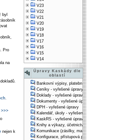
V23
V22
ž byl
V21
 zásobník
V20
ovat
V19
V18
obník,
V17
V16
h. Pro
V15
V14
ola na
Úpravy Kaskády dle
oblastí
dokladů.
Bankovní výpisy, platební příkazy - vyřešené úpravy
Ceníky - vyřešené úpravy
Doklady - vyřešené úpravy
ech
.
Dokumenty - vyřešené úpravy
DPH - vyřešené úpravy
>>>
Kalendář, úkoly - vyřešené úpravy
to
KaskRS - vyřešené úpravy
Knihy a výkazy, účetnictví - vyřešené úpravy
Komunikace (zásilky, mail-systém, ...) - vyřešené úpravy
y
nejen k
Konfigurace, přístupová práva, ... - vyřešené úpravy