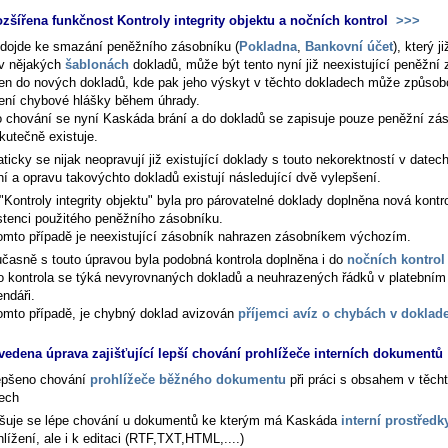
ozšířena funkčnost Kontroly integrity objektu a nočních kontrol
>>>
dojde ke smazání peněžního zásobníku (
Pokladna
,
Bankovní účet
), který ji
 v nějakých
šablonách
dokladů, může být tento nyní již neexistující peněžní
en do nových dokladů, kde pak jeho výskyt v těchto dokladech může způsob
ení chybové hlášky během úhrady.
 chování se nyní Kaskáda brání a do dokladů se zapisuje pouze peněžní zás
kutečně existuje.
icky se nijak neopravují již existující doklady s touto nekorektností v datec
ní a opravu takovýchto dokladů existují následující dvě vylepšení.
"Kontroly integrity objektu" byla pro párovatelné doklady doplněna nová kontr
stenci použitého peněžního zásobníku.
omto případě je neexistující zásobník nahrazen zásobníkem výchozím.
časně s touto úpravou byla podobná kontrola doplněna i do
nočních kontrol
o kontrola se týká nevyrovnaných dokladů a neuhrazených řádků v platebním
endáři.
omto případě, je chybný doklad avizován
příjemci avíz o chybách v doklad
vedena úprava zajišťující lepší chování prohlížeče interních dokumentů
epšeno chování
prohlížeče běžného dokumentu
při práci s obsahem v těch
ech
išuje se lépe chování u dokumentů ke kterým má Kaskáda
interní prostředk
hlížení, ale i k editaci (RTF,TXT,HTML,....)