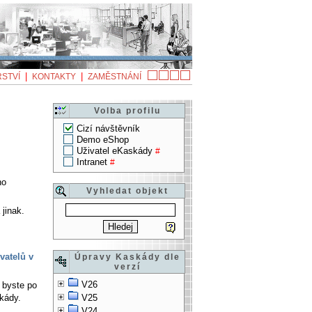
|
|
STVÍ
KONTAKTY
ZAMĚSTNÁNÍ
Volba profilu
Cizí návštěvník
Demo eShop
Uživatel eKaskády
#
Intranet
#
no
Vyhledat objekt
 jinak.
vatelů v
Úpravy Kaskády dle
verzí
V26
 byste po
kády.
V25
V24