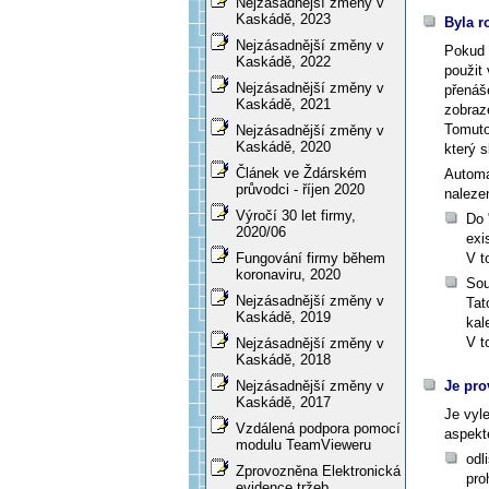
Nejzásadnější změny v
Kaskádě, 2023
Byla r
Nejzásadnější změny v
Pokud 
Kaskádě, 2022
použit
Nejzásadnější změny v
přenáš
Kaskádě, 2021
zobraz
Tomuto
Nejzásadnější změny v
Kaskádě, 2020
který s
Článek ve Ždárském
Automat
průvodci - říjen 2020
naleze
Výročí 30 let firmy,
Do 
2020/06
exi
V t
Fungování firmy během
koronaviru, 2020
Sou
Nejzásadnější změny v
Tat
Kaskádě, 2019
kal
V t
Nejzásadnější změny v
Kaskádě, 2018
Je pro
Nejzásadnější změny v
Kaskádě, 2017
Je vyl
Vzdálená podpora pomocí
aspekt
modulu TeamVieweru
odl
Zprovozněna Elektronická
pro
evidence tržeb