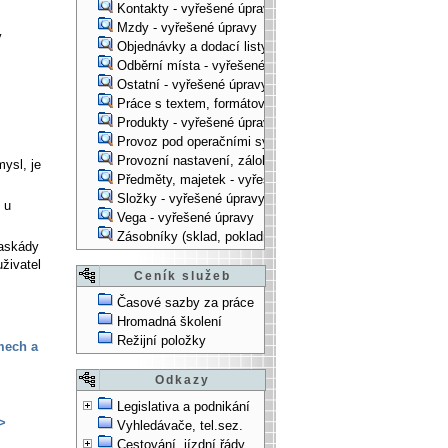
Kontakty - vyřešené úpravy
Mzdy - vyřešené úpravy
v
Objednávky a dodací listy - vyřešené úpravy
Odběrní místa - vyřešené úpravy
Ostatní - vyřešené úpravy
Práce s textem, formátování, ... - vyřešené úpravy
Produkty - vyřešené úpravy
Provoz pod operačními systémy, technologické věci - vy
Provozní nastavení, zálohování, instalace, ... - vyřešen
ysl, je
Předměty, majetek - vyřešené úpravy
Složky - vyřešené úpravy
 u
Vega - vyřešené úpravy
Zásobníky (sklad, pokladna, bank. účet) - vyřešené úpra
Kaskády
uživatel
Ceník služeb
Časové sazby za práce
Hromadná školení
Režijní položky
mech a
Odkazy
Legislativa a podnikání
>
Vyhledávače, tel.sez.
Cestování, jízdní řády