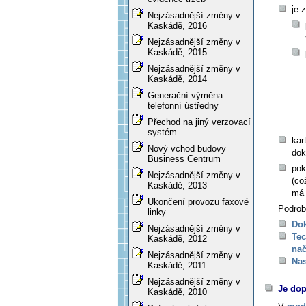
je 
Nejzásadnější změny v
Kaskádě, 2016
Nejzásadnější změny v
Kaskádě, 2015
Nejzásadnější změny v
Kaskádě, 2014
Generační výměna
telefonní ústředny
Přechod na jiný verzovací
systém
kar
Nový vchod budovy
dok
Business Centrum
pok
Nejzásadnější změny v
(co
Kaskádě, 2013
má 
Ukončení provozu faxové
Podrob
linky
Do
Nejzásadnější změny v
Tec
Kaskádě, 2012
nač
Nejzásadnější změny v
Nas
Kaskádě, 2011
Nejzásadnější změny v
Je do
Kaskádě, 2010