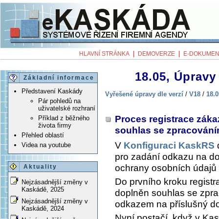
|
|
HLAVNÍ STRÁNKA
DEMOVERZE
E-DOKUMEN
18.05, Úpravy 
Základní informace
Představení Kaskády
Vyřešené úpravy dle verzí
/
V18
/
18.0
Pár pohledů na
uživatelské rozhraní
Proces registrace zák
Příklad z běžného
života firmy
souhlas se zpracován
Přehled oblastí
V
Konfiguraci KaskRS
Videa na youtube
pro zadání odkazu na do
ochrany osobních údajů
Aktuality
Do prvního kroku regist
Nejzásadnější změny v
Kaskádě, 2025
doplněn souhlas se zpra
Nejzásadnější změny v
odkazem na příslušný d
Kaskádě, 2024
Nyní postačí, když v Kas