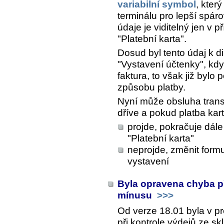
variabilní symbol
, kter
terminálu pro lepší spáro
údaje je viditelný jen v 
"Platební karta".
Dosud byl tento údaj k di
"Vystavení účtenky", kd
faktura, to však již byl
způsobu platby.
Nyní může obsluha trans
dříve a pokud platba kar
projde, pokračuje dál
"Platební karta"
neprojde, změnit form
vystavení
Byla opravena chyba př
mínusu
>>>
Od verze 18.01 byla v pr
při kontrole výdejů ze sk