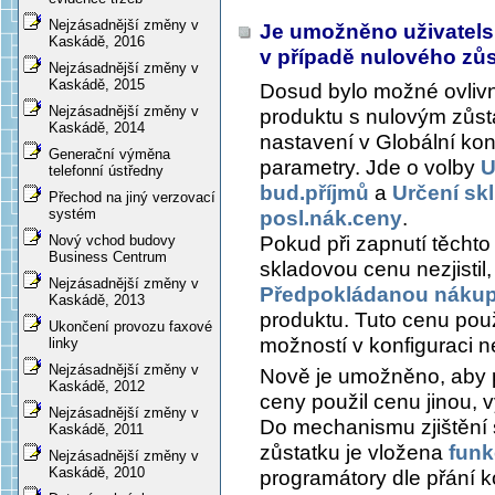
Nejzásadnější změny v
Je umožněno uživatelsk
Kaskádě, 2016
v případě nulového zů
Nejzásadnější změny v
Kaskádě, 2015
Dosud bylo možné ovlivn
Nejzásadnější změny v
produktu s nulovým zů
Kaskádě, 2014
nastavení v Globální kon
Generační výměna
parametry. Jde o volby
U
telefonní ústředny
bud.příjmů
a
Určení skl
Přechod na jiný verzovací
systém
posl.nák.ceny
.
Pokud při zapnutí těcht
Nový vchod budovy
Business Centrum
skladovou cenu nezjistil
Nejzásadnější změny v
Předpokládanou nákup
Kaskádě, 2013
produktu. Tuto cenu použ
Ukončení provozu faxové
možností v konfiguraci n
linky
Nejzásadnější změny v
Nově je umožněno, aby 
Kaskádě, 2012
ceny použil cenu jinou, 
Nejzásadnější změny v
Do mechanismu zjištění 
Kaskádě, 2011
zůstatku je vložena
funk
Nejzásadnější změny v
Kaskádě, 2010
programátory dle přání ko