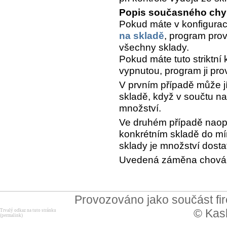
Popis současného chy
Pokud máte v konfigura
na skladě
, program prov
všechny sklady.
Pokud máte tuto striktní
vypnutou, program ji pro
V prvním případě může j
skladě, když v součtu n
množství.
Ve druhém případě naop
konkrétním skladě do mí
sklady je množství dosta
Uvedená záměna chování 
Provozováno jako součást f
© Kask
Trvalý odkaz na tuto stránku
(permalink)