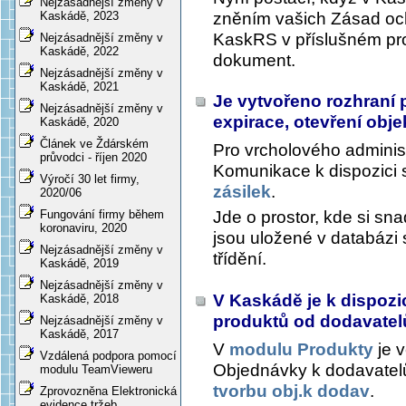
Nejzásadnější změny v
zněním vašich Zásad och
Kaskádě, 2023
KaskRS v příslušném pro
Nejzásadnější změny v
Kaskádě, 2022
dokument.
Nejzásadnější změny v
Kaskádě, 2021
Je vytvořeno rozhraní 
Nejzásadnější změny v
expirace, otevření objekt
Kaskádě, 2020
Článek ve Ždárském
Pro vrcholového adminis
průvodci - říjen 2020
Komunikace
k dispozici 
Výročí 30 let firmy,
zásilek
.
2020/06
Jde o prostor, kde si sn
Fungování firmy během
koronaviru, 2020
jsou uložené v databázi 
Nejzásadnější změny v
třídění.
Kaskádě, 2019
Nejzásadnější změny v
V Kaskádě je k dispozi
Kaskádě, 2018
produktů od dodavate
Nejzásadnější změny v
Kaskádě, 2017
V
modulu Produkty
je v
Vzdálená podpora pomocí
Objednávky k dodavate
modulu TeamVieweru
tvorbu obj.k dodav
.
Zprovozněna Elektronická
evidence tržeb