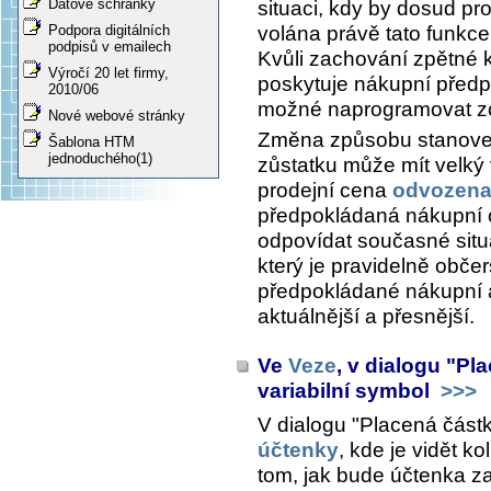
Datové schránky
situaci, kdy by dosud pr
volána právě tato funkce
Podpora digitálních
podpisů v emailech
Kvůli zachování zpětné k
Výročí 20 let firmy,
poskytuje nákupní předp
2010/06
možné naprogramovat zc
Nové webové stránky
Změna způsobu stanoven
Šablona HTM
jednoduchého(1)
zůstatku může mít velký v
prodejní cena
odvozena
předpokládaná nákupní 
odpovídat současné situa
který je pravidelně obče
předpokládané nákupní a
aktuálnější a přesnější.
Ve
Veze
, v dialogu "Pl
variabilní symbol
>>>
V dialogu "Placená čás
účtenky
, kde je vidět k
tom, jak bude účtenka za