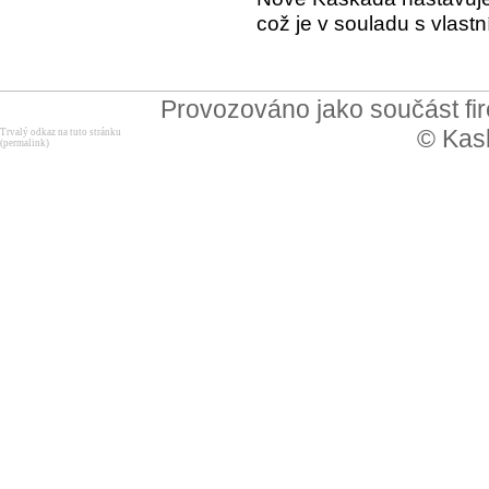
což je v souladu s vlast
Provozováno jako součást f
© Kask
Trvalý odkaz na tuto stránku
(permalink)