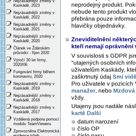
Nejzásadnější změny v
neprodejný produkt. Pok
Kaskádě, 2023
nebude tento produkt vl
Nejzásadnější změny v
Kaskádě, 2022
přebrána pouze informa
Nejzásadnější změny v
hlavičky objednávky.
Kaskádě, 2021
Nejzásadnější změny v
Zneviditelnění některý
Kaskádě, 2020
kteří nemají oprávnění 
Článek ve Ždárském
průvodci - říjen 2020
V souvislosti s GDPR jsm
Výročí 30 let firmy,
"utajených osobních info
2020/06
uživatelům Kaskády, kteř
Fungování firmy během
zaškrtnutý údaj
Smí vidě
koronaviru, 2020
Pro uživatele v pozicích
Nejzásadnější změny v
Kaskádě, 2019
manažer
, nebo
Mzdová 
Nejzásadnější změny v
vždy.
Kaskádě, 2018
Utajeny jsou nadále násl
Nejzásadnější změny v
Kaskádě, 2017
kartě Další
Vzdálená podpora pomocí
datum narození
modulu TeamVieweru
číslo OP
Zprovozněna Elektronická
číslo pasu
evidence tržeb