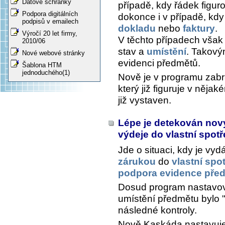
Datové schránky
případě, kdy řádek figuro
Podpora digitálních
dokonce i v případě, kd
podpisů v emailech
dokladu
nebo
faktury
.
Výročí 20 let firmy,
V těchto případech však
2010/06
stav a
umístění
. Takový
Nové webové stránky
evidenci předmětů.
Šablona HTM
jednoduchého(1)
Nově je v programu zab
který již figuruje v něja
již vystaven.
Lépe je detekován nov
výdeje do vlastní spot
Jde o situaci, kdy je vy
zárukou
do
vlastní spo
podpora evidence před
Dosud program nastavov
umístění předmětu bylo "
následné kontroly.
Nově Kaskáda nastavuje t