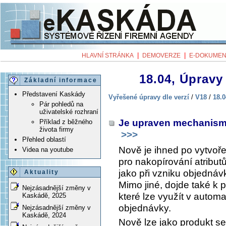
|
|
HLAVNÍ STRÁNKA
DEMOVERZE
E-DOKUMEN
18.04, Úpravy 
Základní informace
Představení Kaskády
Vyřešené úpravy dle verzí
/
V18
/
18.0
Pár pohledů na
uživatelské rozhraní
Je upraven mechanism
Příklad z běžného
života firmy
>>>
Přehled oblastí
Nově je ihned po vytvoř
Videa na youtube
pro nakopírování atribut
jako při vzniku objedná
Aktuality
Mimo jiné, dojde také k 
Nejzásadnější změny v
které lze využít v automa
Kaskádě, 2025
objednávky.
Nejzásadnější změny v
Kaskádě, 2024
Nově lze jako produkt s