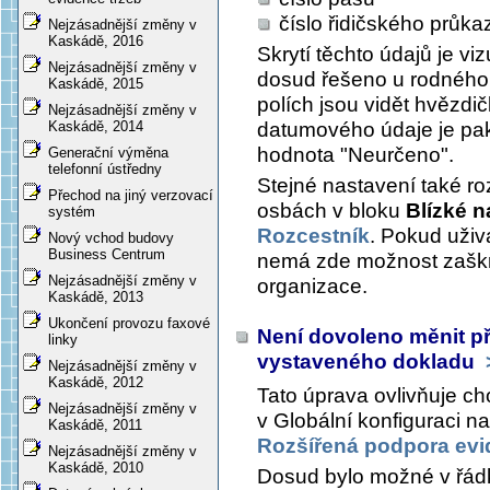
číslo řidičského průka
Nejzásadnější změny v
Kaskádě, 2016
Skrytí těchto údajů je viz
Nejzásadnější změny v
dosud řešeno u rodného 
Kaskádě, 2015
polích jsou vidět hvězdič
Nejzásadnější změny v
datumového údaje je pak
Kaskádě, 2014
hodnota "Neurčeno".
Generační výměna
telefonní ústředny
Stejné nastavení také ro
Přechod na jiný verzovací
osbách v bloku
Blízké 
systém
Rozcestník
. Pokud uživa
Nový vchod budovy
Business Centrum
nemá zde možnost zaškr
Nejzásadnější změny v
organizace.
Kaskádě, 2013
Ukončení provozu faxové
Není dovoleno měnit př
linky
vystaveného dokladu
Nejzásadnější změny v
Kaskádě, 2012
Tato úprava ovlivňuje c
Nejzásadnější změny v
v Globální konfiguraci n
Kaskádě, 2011
Rozšířená podpora evi
Nejzásadnější změny v
Kaskádě, 2010
Dosud bylo možné v řádk