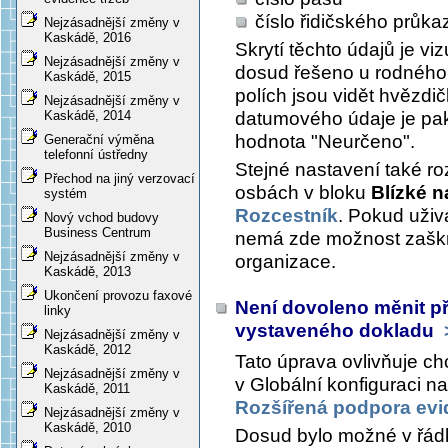
číslo řidičského průka
Nejzásadnější změny v
Kaskádě, 2016
Skrytí těchto údajů je viz
Nejzásadnější změny v
dosud řešeno u rodného 
Kaskádě, 2015
polích jsou vidět hvězdič
Nejzásadnější změny v
datumového údaje je pak
Kaskádě, 2014
hodnota "Neurčeno".
Generační výměna
telefonní ústředny
Stejné nastavení také ro
Přechod na jiný verzovací
osbách v bloku
Blízké 
systém
Rozcestník
. Pokud uživa
Nový vchod budovy
Business Centrum
nemá zde možnost zaškr
Nejzásadnější změny v
organizace.
Kaskádě, 2013
Ukončení provozu faxové
Není dovoleno měnit př
linky
vystaveného dokladu
Nejzásadnější změny v
Kaskádě, 2012
Tato úprava ovlivňuje c
Nejzásadnější změny v
v Globální konfiguraci n
Kaskádě, 2011
Rozšířená podpora evi
Nejzásadnější změny v
Kaskádě, 2010
Dosud bylo možné v řádk