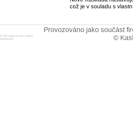
což je v souladu s vlast
Provozováno jako součást f
© Kask
Trvalý odkaz na tuto stránku
(permalink)