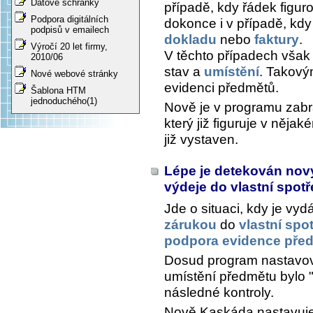
Datové schránky
případě, kdy řádek figuro
Podpora digitálních
dokonce i v případě, kd
podpisů v emailech
dokladu
nebo
faktury
.
Výročí 20 let firmy,
V těchto případech však
2010/06
stav a
umístění
. Takový
Nové webové stránky
evidenci předmětů.
Šablona HTM
jednoduchého(1)
Nově je v programu zab
který již figuruje v něja
již vystaven.
Lépe je detekován nov
výdeje do vlastní spot
Jde o situaci, kdy je vy
zárukou
do
vlastní spo
podpora evidence před
Dosud program nastavov
umístění předmětu bylo "
následné kontroly.
Nově Kaskáda nastavuje t