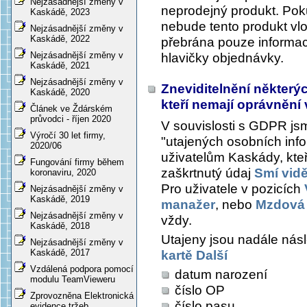
Nejzásadnější změny v
neprodejný produkt. Pok
Kaskádě, 2023
nebude tento produkt vl
Nejzásadnější změny v
Kaskádě, 2022
přebrána pouze informa
Nejzásadnější změny v
hlavičky objednávky.
Kaskádě, 2021
Nejzásadnější změny v
Zneviditelnění některý
Kaskádě, 2020
kteří nemají oprávnění 
Článek ve Ždárském
průvodci - říjen 2020
V souvislosti s GDPR jsm
Výročí 30 let firmy,
"utajených osobních info
2020/06
uživatelům Kaskády, kteř
Fungování firmy během
zaškrtnutý údaj
Smí vidě
koronaviru, 2020
Pro uživatele v pozicích
Nejzásadnější změny v
Kaskádě, 2019
manažer
, nebo
Mzdová 
Nejzásadnější změny v
vždy.
Kaskádě, 2018
Utajeny jsou nadále násl
Nejzásadnější změny v
Kaskádě, 2017
kartě Další
Vzdálená podpora pomocí
datum narození
modulu TeamVieweru
číslo OP
Zprovozněna Elektronická
číslo pasu
evidence tržeb