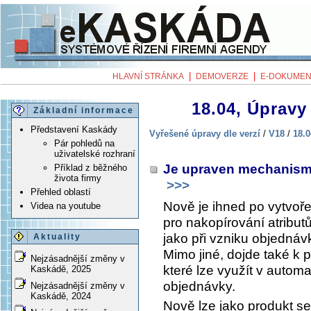
|
|
HLAVNÍ STRÁNKA
DEMOVERZE
E-DOKUMEN
18.04, Úpravy 
Základní informace
Představení Kaskády
Vyřešené úpravy dle verzí
/
V18
/
18.0
Pár pohledů na
uživatelské rozhraní
Je upraven mechanism
Příklad z běžného
života firmy
>>>
Přehled oblastí
Nově je ihned po vytvoř
Videa na youtube
pro nakopírování atribut
jako při vzniku objedná
Aktuality
Mimo jiné, dojde také k 
Nejzásadnější změny v
které lze využít v automa
Kaskádě, 2025
objednávky.
Nejzásadnější změny v
Kaskádě, 2024
Nově lze jako produkt s