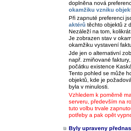
doplněna nová preferen
okamžiku vzniku objek
Při zapnuté preferenci j
aktérů
těchto objektů z 
Nezáleží na tom, kolikrát
Je zobrazen stav v okamž
okamžiku vystavení faktu
Jde jen o alternativní z
např. zmiňované faktury, 
počátku existence Kask
Tento pohled se může ho
objektů, kde je požadová
byla v minulosti.
Vzhledem k poměrně malé
serveru, především na r
tuto volbu trvale zapnuto
potřeby a pak opět vypn
Byly upraveny přednast