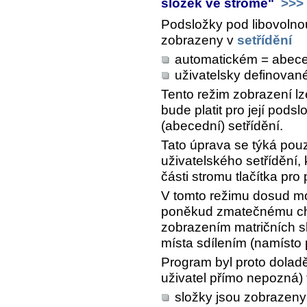
složek ve stromě"
>>>
Podsložky pod libovoln
zobrazeny v
setřídění
automatickém = abec
uživatelsky definova
Tento režim zobrazení lze
bude platit pro její pods
(abecední) setřídění.
Tato úprava se týká pouze
uživatelského setřídění, 
části stromu tlačítka pr
V tomto režimu dosud mo
poněkud zmatečnému cho
zobrazením matričních s
místa sdílením (namísto p
Program byl proto doladě
uživatel přímo nepozná) t
složky jsou zobrazeny