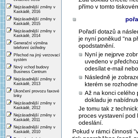
přímo v tomto tiskové
Nejzásadnější změny v
Kaskádě, 2016
pořa
Nejzásadnější změny v
Kaskádě, 2015
Pořadí dotazů a násl
Nejzásadnější změny v
Kaskádě, 2014
je nyní poněkud "na p
Generační výměna
opodstatnění.
telefonní ústředny
Nyní je nejprve zobr
Přechod na jiný verzovací
systém
uvedeno v předchozí
Nový vchod budovy
odesílat e-mail nebo
Business Centrum
Následně je zobraze
Nejzásadnější změny v
kterém se rozhodnet
Kaskádě, 2013
Ukončení provozu faxové
Až na konci celého
linky
dokladu je nabídnuto
Nejzásadnější změny v
Je tomu tak z technic
Kaskádě, 2012
proces vystavení pod 
Nejzásadnější změny v
Kaskádě, 2011
odeslání.
Nejzásadnější změny v
Pokud v rámci činnosti "
Kaskádě, 2010