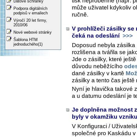
tisk neproběhne (např. p
Datové schránky
může uživatel kdykoliv ob
Podpora digitálních
podpisů v emailech
ručně.
Výročí 20 let firmy,
2010/06
V prohlížeči zásilky se 
Nové webové stránky
čeká na odeslání
>>>
Šablona HTM
Doposud nebyla zásilka k
jednoduchého(1)
rozlišena a tvářila se ja
Jde o zásilky, které ješt
důvodu neběžícího
odes
dané zásilky v kartě
Mož
zásilky a tento čas ještě
Nyní je hlavička takové 
a u datumu odeslání je t
Je doplněna možnost zo
byly v okamžiku vznik
V
Konfiguraci / Uživatel
společné pro Kaskádu
v