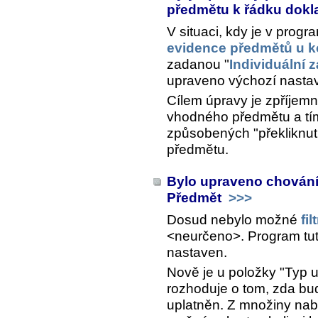
předmětu k řádku dok
V situaci, kdy je v prog
evidence předmětů u k
zadanou "
Individuální 
upraveno výchozí nastaven
Cílem úpravy je zpříjemni
vhodného předmětu a tí
způsobených "překliknu
předmětu.
Bylo upraveno chování 
Předmět
>>>
Dosud nebylo možné
fil
<neurčeno>. Program tuto 
nastaven.
Nově je u položky "Typ u
rozhoduje o tom, zda bud
uplatněn. Z množiny nab