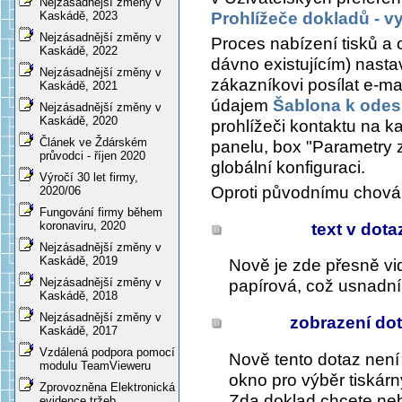
Nejzásadnější změny v
Prohlížeče dokladů - v
Kaskádě, 2023
Nejzásadnější změny v
Proces nabízení tisků a o
Kaskádě, 2022
dávno existujícím) nasta
Nejzásadnější změny v
zákazníkovi posílat e-ma
Kaskádě, 2021
údajem
Šablona k odes
Nejzásadnější změny v
Kaskádě, 2020
prohlížeči kontaktu na k
Článek ve Ždárském
panelu, box "Parametry 
průvodci - říjen 2020
globální konfiguraci.
Výročí 30 let firmy,
Oproti původnímu chová
2020/06
Fungování firmy během
koronaviru, 2020
text v dot
Nejzásadnější změny v
Kaskádě, 2019
Nově je zde přesně vi
Nejzásadnější změny v
papírová, což usnadní
Kaskádě, 2018
Nejzásadnější změny v
zobrazení dot
Kaskádě, 2017
Vzdálená podpora pomocí
Nově tento dotaz není
modulu TeamVieweru
okno pro výběr tiskárny
Zprovozněna Elektronická
Zda doklad chcete neb
evidence tržeb