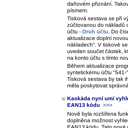
daňovém přiznání. Takov
písmem.
Tisková sestava se při 
zúčtovanou do nákladů op
účtu -
Druh účtu
. Do čí
aktualizace doplní novou
nákladech". V tiskové s
uveden součet částek, k
na konto účtu s tímto n
Během aktualizace progr
syntetickému účtu "541-"
Tisková sestava by tak 
měla poskytovat správná 
Kaskáda nyní umí vyhl
EAN13 kódu
>>>
Nově byla rozšířena funk
doplněna možnost vyhle
EAN13 kódu. Tato nová m