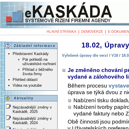
|
|
HLAVNÍ STRÁNKA
DEMOVERZE
E-DOKUMEN
18.02, Úpravy
Základní informace
Představení Kaskády
Vyřešené úpravy dle verzí
/
V18
/
18.0
Pár pohledů na
uživatelské rozhraní
Je změněno chování pr
Příklad z běžného
života firmy
vydané a zálohového l
Přehled oblastí
Během procesu
vystave
Videa na youtube
úprava se týká dvou z n
Aktuality
Nabízení tisku doklad
Nabízení tvorby papíro
Nejzásadnější změny v
Kaskádě, 2025
vydané faktury nebo 
Nejzásadnější změny v
Obě činnosti jsou podm
Kaskádě, 2024
v Uživatelských prefere