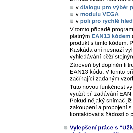
v
dialogu pro výběr 
v
modulu VEGA
v
poli pro rychlé hle
V tomto případě program
platným
EAN13 kódem
produkt s tímto kódem. 
Kaskáda ani nesnaží vyh
vyhledávání běží stejný
Zároveň byl doplněn filtr
EAN13 kódu. V tomto příp
začínající zadaným vzor
Tuto novou funkčnost vy
využít při zadávání EA
Pokud nějaký snímač již 
zakoupení a propojení s
kontaktovat s žádostí o
Vylepšení práce s "Už