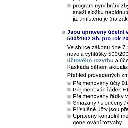
program nyní brání zb
snaží složku nabídnuto
již umístěna je (na zák
Jsou upraveny účetní v
500/2002 Sb. pro rok 2
Ve sbírce zákonů dne 7.
novela vyhlášky 500/200
účtového rozvrhu
a úče
Kaskáda během aktualiza
Přehled provedených z
Přejmenovány účty 01
Přejmenován řádek F.II
Přejmenovány řádky v
Smazány / sloučeny / 
Příslušné účty jsou p
Upraveny kontrolní m
generování rozvahy