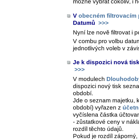
možné vybrat cokoliv, i
V
obecném filtrovacím
Datumů
>>>
Nyní lze nově filtrovat i
V combu pro volbu datu
jednotlivých voleb v záv
Je k dispozici nová t
>>>
V modulech
Dlouhodob
dispozici nový tisk sez
období.
Jde o seznam majetku, k
období) vyřazen z
účetn
vyčíslena částka účtova
- zůstatkové ceny v nák
rozdíl těchto údajů.
Pokud je rozdíl záporný, 