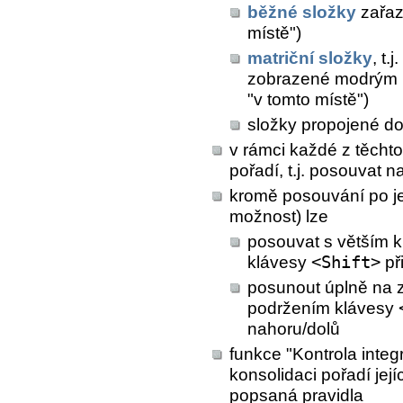
běžné složky
zařaz
místě")
matriční složky
, t
zobrazené modrým p
"v tomto místě")
složky propojené d
v rámci každé z těchto
pořadí, t.j. posouvat 
kromě posouvání po je
možnost) lze
posouvat s větším k
klávesy
<Shift>
při
posunout úplně na z
podržením klávesy
nahoru/dolů
funkce "Kontrola integr
konsolidaci pořadí je
popsaná pravidla