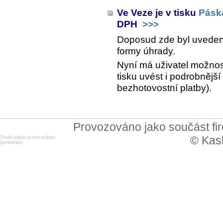
Ve Veze je v tisku
Pásk
DPH
>>>
Doposud zde byl uveden
formy úhrady.
Nyní má uživatel možnos
tisku uvést i podrobnější
bezhotovostní platby).
Provozováno jako součást f
© Kask
Trvalý odkaz na tuto stránku
(permalink)