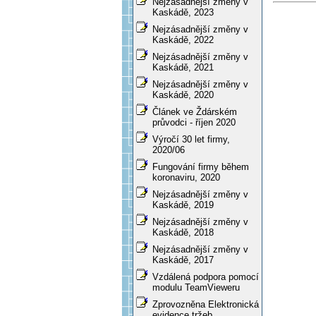
Nejzásadnější změny v
Kaskádě, 2023
Nejzásadnější změny v
Kaskádě, 2022
Nejzásadnější změny v
Kaskádě, 2021
Nejzásadnější změny v
Kaskádě, 2020
Článek ve Ždárském
průvodci - říjen 2020
Výročí 30 let firmy,
2020/06
Fungování firmy během
koronaviru, 2020
Nejzásadnější změny v
Kaskádě, 2019
Nejzásadnější změny v
Kaskádě, 2018
Nejzásadnější změny v
Kaskádě, 2017
Vzdálená podpora pomocí
modulu TeamVieweru
Zprovozněna Elektronická
evidence tržeb