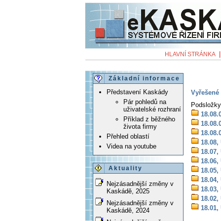
HLAVNÍ STRÁNKA
Základní informace
Představení Kaskády
Vyřešené 
Pár pohledů na
Podsložky
uživatelské rozhraní
18.08.
Příklad z běžného
18.08.
života firmy
18.08.
Přehled oblastí
18.08,
Videa na youtube
18.07,
18.06,
Aktuality
18.05,
18.04,
Nejzásadnější změny v
18.03,
Kaskádě, 2025
18.02,
Nejzásadnější změny v
18.01,
Kaskádě, 2024