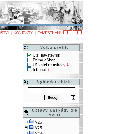
|
|
STVÍ
KONTAKTY
ZAMĚSTNÁNÍ
Volba profilu
Cizí návštěvník
Demo eShop
Uživatel eKaskády
#
Intranet
#
Vyhledat objekt
Úpravy Kaskády dle
verzí
V26
V25
V24