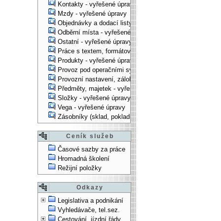
Kontakty - vyřešené úpravy
Mzdy - vyřešené úpravy
Objednávky a dodací listy - vyřešené úpravy
Odběrní místa - vyřešené úpravy
Ostatní - vyřešené úpravy
Práce s textem, formátování, ... - vyřešené úpravy
Produkty - vyřešené úpravy
Provoz pod operačními systémy, technologické věci - vy
Provozní nastavení, zálohování, instalace, ... - vyřešen
Předměty, majetek - vyřešené úpravy
Složky - vyřešené úpravy
Vega - vyřešené úpravy
Zásobníky (sklad, pokladna, bank. účet) - vyřešené úpra
Ceník služeb
Časové sazby za práce
Hromadná školení
Režijní položky
Odkazy
Legislativa a podnikání
Vyhledávače, tel.sez.
Cestování, jízdní řády