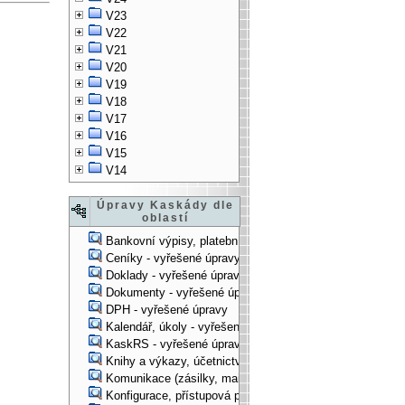
V23
V22
V21
V20
V19
V18
V17
V16
V15
V14
Úpravy Kaskády dle
oblastí
Bankovní výpisy, platební příkazy - vyřešené úpravy
Ceníky - vyřešené úpravy
Doklady - vyřešené úpravy
Dokumenty - vyřešené úpravy
DPH - vyřešené úpravy
Kalendář, úkoly - vyřešené úpravy
KaskRS - vyřešené úpravy
Knihy a výkazy, účetnictví - vyřešené úpravy
Komunikace (zásilky, mail-systém, ...) - vyřešené úpravy
Konfigurace, přístupová práva, ... - vyřešené úpravy