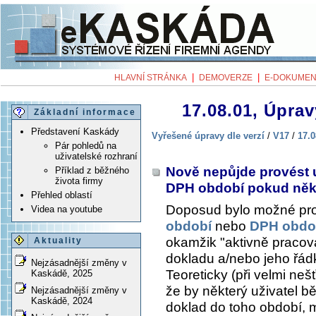
|
|
HLAVNÍ STRÁNKA
DEMOVERZE
E-DOKUMEN
17.08.01, Úprav
Základní informace
Představení Kaskády
Vyřešené úpravy dle verzí
/
V17
/
17.0
Pár pohledů na
uživatelské rozhraní
Nově nepůjde provést u
Příklad z běžného
života firmy
DPH období pokud někt
Přehled oblastí
Doposud bylo možné pr
Videa na youtube
období
nebo
DPH obdo
okamžik "aktivně pracova
Aktuality
dokladu a/nebo jeho řád
Nejzásadnější změny v
Teoreticky (při velmi neš
Kaskádě, 2025
že by některý uživatel b
Nejzásadnější změny v
Kaskádě, 2024
doklad do toho období, m