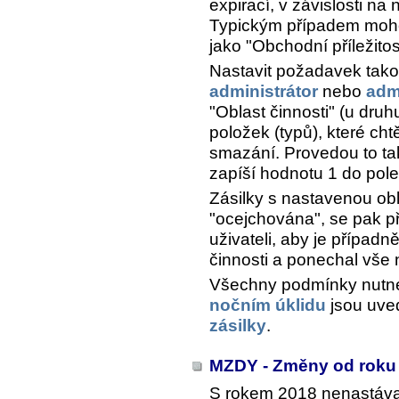
expirací, v závislosti na
Typickým případem moho
jako "Obchodní příležitos
Nastavit požadavek tak
administrátor
nebo
adm
"Oblast činnosti" (u druh
položek (typů), které cht
smazání. Provedou to tak
zapíší hodnotu 1 do pol
Zásilky s nastavenou obla
"ocejchována", se pak p
uživateli, aby je případ
činnosti a ponechal vše
Všechny podmínky nutné 
nočním úklidu
jsou uve
zásilky
.
MZDY - Změny od roku
S rokem 2018 nenastáva