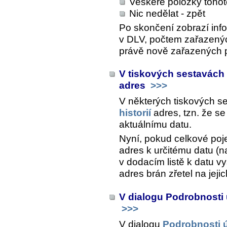
Veškeré položky toho
Nic nedělat - zpět
Po skončení zobrazí inf
v DLV, počtem zařazenýc
právě nově zařazených 
V tiskových sestavách s
adres
>>>
V některých tiskových s
historií
adres, tzn. že se
aktuálnímu datu.
Nyní, pokud celkové poje
adres k určitému datu (n
v dodacím listě k datu v
adres brán zřetel na jejich
V dialogu Podrobnosti
>>>
V dialogu
Podrobnosti 