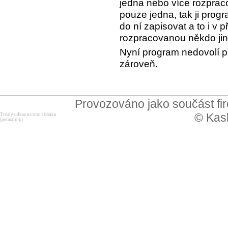
jedna nebo více rozprac
pouze jedna, tak ji prog
do ní zapisovat a to i v 
rozpracovanou někdo jiný
Nyní program nedovolí p
zároveň.
Provozováno jako součást f
© Kask
Trvalý odkaz na tuto stránku
(permalink)