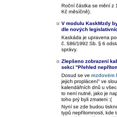
Roční částka se mění z 
Kč měsíčně).
V modulu KaskMzdy by
dle nových legislativ
Kaskáda je upravena po
č. 586/1992 Sb. § 6 ods
správy.
Zlepšeno zobrazení kal
sekci "Přehled nepříto
Dosud se ve
mzdovém l
jejich proplácení" ve slo
kalendářních dnů u vše
to není nutné, jako je na
toho prý byli zmateni :(
Nyní se zde budou tiskn
typů nepřítomnosti, kde t