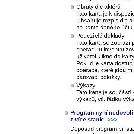
Obraty dle aktérů
Tato karta je k dispoz
Obsahuje rozpis dle a
na konto daného účtu.
Podezřelé doklady
Tato karta se zobrazí 
operaci" u inventarizov
uživatel klikne do kart
Pokud je karta dostup
operace, které jdou m
párovací položky.
Výkazy
Tato karta je součástí
výkazů, vč. řádku výk
Program nyní nedovolí
z více stanic
>>>
Doposud program při sta