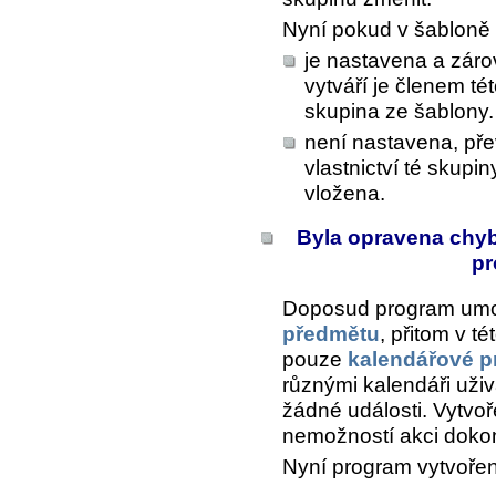
Nyní pokud v šabloně
je nastavena a záro
vytváří je členem té
skupina ze šablony.
není nastavena, př
vlastnictví té skupi
vložena.
Byla opravena chyb
pr
Doposud program umož
předmětu
, přitom v t
pouze
kalendářové p
různými kalendáři uži
žádné události. Vytvoř
nemožností akci dokon
Nyní program vytvořen