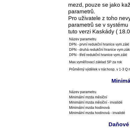
mezd, pouze se jako kaž
parametrů.
Pro uživatele z toho ne
parametrů se v systému a
tuto verzi Kaskády ( 18.0
Název parametru
DPN - první redukční hranice vym.zákl
DPN - druhá redukční hranice vym.zák
DPN - třetí redukční hranice vym.zákl
Max.vyměřovací základ SP za rok
Průměrný výdělek v nár.hosp. v 1-3 Q m
Minimá
Název parametru
Minimální mzda měsíční
Minimální mzda měsíční - invalidé
Minimální mzda hodinová
Minimální mzda hodinová - invalidé
Daňové 