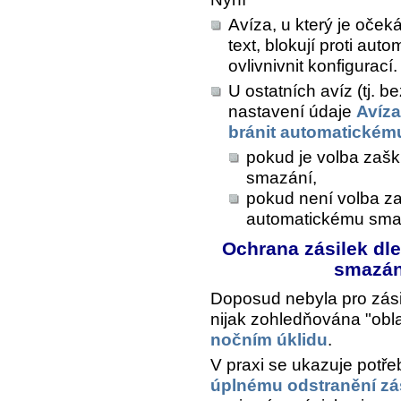
Avíza, u který je oče
text, blokují proti au
ovlivnivnit konfigurací.
U ostatních avíz (tj. 
nastavení údaje
Avíza
bránit automatickém
pokud je volba zašk
smazání,
pokud není volba za
automatickému sma
Ochrana zásilek dle 
smazán
Doposud nebyla pro zásil
nijak zohledňována "obla
nočním úklidu
.
V praxi se ukazuje potřeb
úplnému odstranění zás