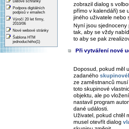
Datové schránky
zobrazil dialog s volbo
Podpora digitálních
přímo v kalendáři) se 
podpisů v emailech
jiného uživatele nebo 
Výročí 20 let firmy,
2010/06
Nyní jsou sjednoceny 
Nové webové stránky
tak, aby se vždy nabíd
Šablona HTM
to aby se pak zrealizo
jednoduchého(1)
Při vytváření nové ud
Doposud, pokud měl u
zadaného
skupinovéh
ze zaměstnanců musí mí
toto skupinové vlastni
objektu, ale po vložen
nastavil program autom
dané události.
Uživatel, pokud chtěl m
musel otevřít dialog
vl
skupinu změnit.