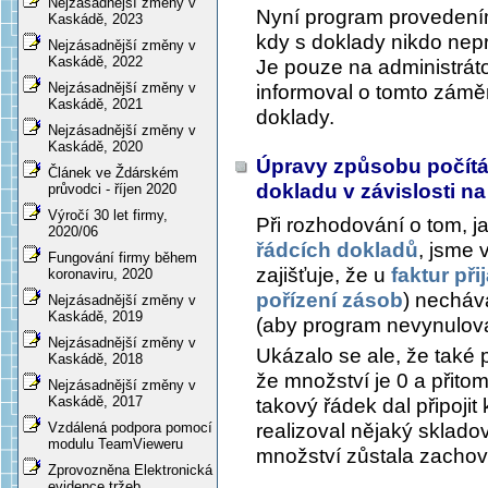
Nejzásadnější změny v
Nyní program provedením
Kaskádě, 2023
kdy s doklady nikdo nep
Nejzásadnější změny v
Kaskádě, 2022
Je pouze na administráto
Nejzásadnější změny v
informoval o tomto záměr
Kaskádě, 2021
doklady.
Nejzásadnější změny v
Kaskádě, 2020
Úpravy způsobu počítán
Článek ve Ždárském
dokladu v závislosti 
průvodci - říjen 2020
Výročí 30 let firmy,
Při rozhodování o tom, j
2020/06
řádcích dokladů
, jsme 
Fungování firmy během
zajišťuje, že u
faktur při
koronaviru, 2020
pořízení zásob
) nechává
Nejzásadnější změny v
Kaskádě, 2019
(aby program nevynulova
Nejzásadnější změny v
Ukázalo se ale, že také 
Kaskádě, 2018
že množství je 0 a přito
Nejzásadnější změny v
Kaskádě, 2017
takový řádek dal připojit
realizoval nějaký skladov
Vzdálená podpora pomocí
modulu TeamVieweru
množství zůstala zachova
Zprovozněna Elektronická
evidence tržeb