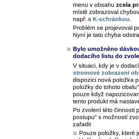
menu v obsahu
zcela p
místě zobrazoval chybov
např. s
K-schránkou
.
Problém se projevoval p
Nyní je tato chyba odstr
Bylo umožněno dávkov
dodacího listu do zvo
V situaci, kdy je v doda
stromové zobrazení ob
dispozici nová položka p
položky do tohoto obalu
pouze když napozicovan
tento produkt má nastav
Po zvolení této činnosti
postupu" s možností zvo
zařadit
Pouze položky, které 