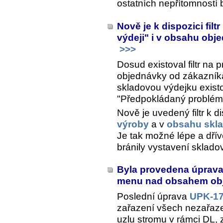
ostatních nepřítomností
Nově je k dispozici fil
výdeji" i v obsahu obj
>>>
Dosud existoval filtr na
objednávky od zákazníka
skladovou výdejku existov
"Předpokládaný problém p
Nově je uvedený filtr k di
výroby
a v
obsahu skla
Je tak možné lépe a dřív
bránily vystavení sklad
Byla provedena úprava 
menu nad obsahem obj
Poslední úprava
UPK-17
zařazení všech nezařaz
uzlu stromu v rámci DL,