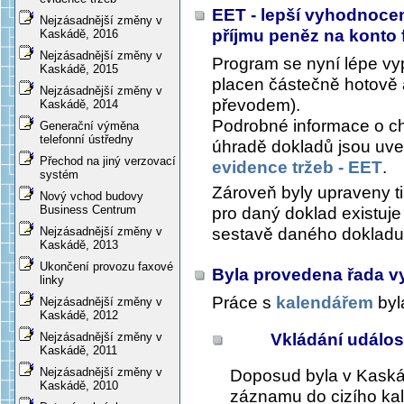
EET - lepší vyhodnocen
Nejzásadnější změny v
příjmu peněz na konto 
Kaskádě, 2016
Nejzásadnější změny v
Program se nyní lépe vy
Kaskádě, 2015
placen částečně hotově 
Nejzásadnější změny v
převodem).
Kaskádě, 2014
Podrobné informace o ch
Generační výměna
telefonní ústředny
úhradě dokladů jsou uve
Přechod na jiný verzovací
evidence tržeb - EET
.
systém
Zároveň byly upraveny t
Nový vchod budovy
Business Centrum
pro daný doklad existuje
sestavě daného doklad
Nejzásadnější změny v
Kaskádě, 2013
Ukončení provozu faxové
Byla provedena řada vy
linky
Práce s
kalendářem
byl
Nejzásadnější změny v
Kaskádě, 2012
Vkládání událos
Nejzásadnější změny v
Kaskádě, 2011
Nejzásadnější změny v
Doposud byla v Kaskád
Kaskádě, 2010
záznamu do cizího ka