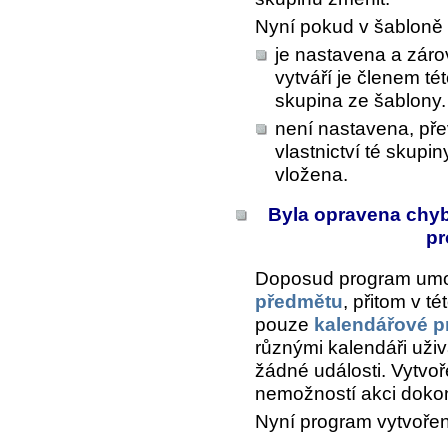
Nyní pokud v šabloně
je nastavena a záro
vytváří je členem té
skupina ze šablony.
není nastavena, př
vlastnictví té skupi
vložena.
Byla opravena chyb
pr
Doposud program umož
předmětu
, přitom v t
pouze
kalendářové p
různými kalendáři uži
žádné události. Vytvoř
nemožností akci dokon
Nyní program vytvořen