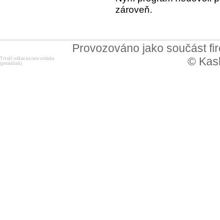
zároveň.
Provozováno jako součást f
© Kask
Trvalý odkaz na tuto stránku
(permalink)