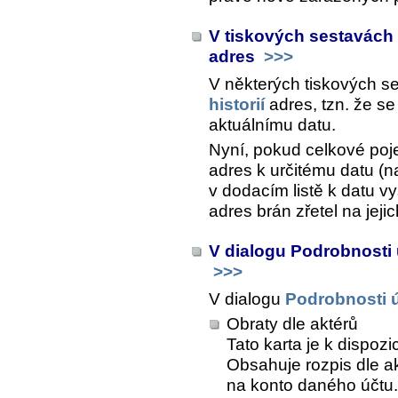
V tiskových sestavách s
adres
>>>
V některých tiskových s
historií
adres, tzn. že se
aktuálnímu datu.
Nyní, pokud celkové poje
adres k určitému datu (n
v dodacím listě k datu v
adres brán zřetel na jejich
V dialogu Podrobnosti
>>>
V dialogu
Podrobnosti 
Obraty dle aktérů
Tato karta je k dispoz
Obsahuje rozpis dle a
na konto daného účtu.