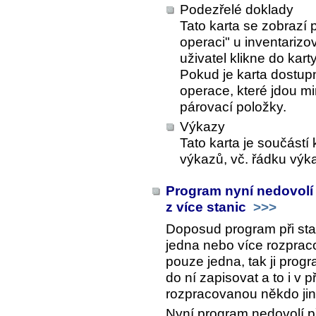
Podezřelé doklady
Tato karta se zobrazí 
operaci" u inventarizov
uživatel klikne do kart
Pokud je karta dostup
operace, které jdou m
párovací položky.
Výkazy
Tato karta je součástí
výkazů, vč. řádku výk
Program nyní nedovolí
z více stanic
>>>
Doposud program při sta
jedna nebo více rozprac
pouze jedna, tak ji prog
do ní zapisovat a to i v 
rozpracovanou někdo jiný
Nyní program nedovolí p