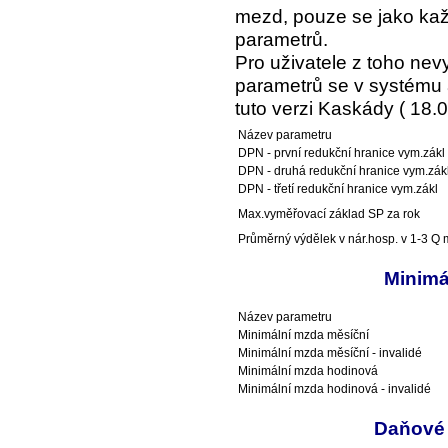
mezd, pouze se jako kaž
parametrů.
Pro uživatele z toho ne
parametrů se v systému a
tuto verzi Kaskády ( 18.0
Název parametru
DPN - první redukční hranice vym.zákl
DPN - druhá redukční hranice vym.zák
DPN - třetí redukční hranice vym.zákl
Max.vyměřovací základ SP za rok
Průměrný výdělek v nár.hosp. v 1-3 Q m
Minimá
Název parametru
Minimální mzda měsíční
Minimální mzda měsíční - invalidé
Minimální mzda hodinová
Minimální mzda hodinová - invalidé
Daňové 