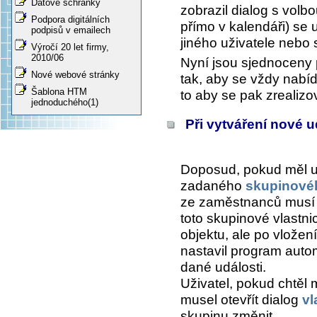
Datové schránky
zobrazil dialog s volbo
Podpora digitálních
přímo v kalendáři) se 
podpisů v emailech
jiného uživatele nebo 
Výročí 20 let firmy,
2010/06
Nyní jsou sjednoceny 
Nové webové stránky
tak, aby se vždy nabíd
Šablona HTM
to aby se pak zrealizo
jednoduchého(1)
Při vytváření nové ud
Doposud, pokud měl u
zadaného
skupinovéh
ze zaměstnanců musí mí
toto skupinové vlastni
objektu, ale po vložen
nastavil program autom
dané události.
Uživatel, pokud chtěl m
musel otevřít dialog
vl
skupinu změnit.