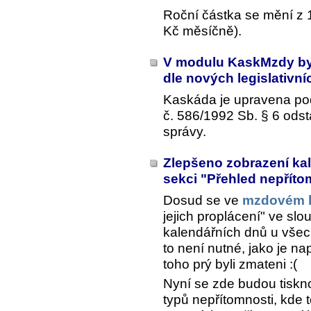
Roční částka se mění z 
Kč měsíčně).
V modulu KaskMzdy by
dle nových legislativ
Kaskáda je upravena po
č. 586/1992 Sb. § 6 ods
správy.
Zlepšeno zobrazení kal
sekci "Přehled nepříto
Dosud se ve
mzdovém l
jejich proplácení" ve slo
kalendářních dnů u vše
to není nutné, jako je na
toho prý byli zmateni :(
Nyní se zde budou tiskn
typů nepřítomnosti, kde t