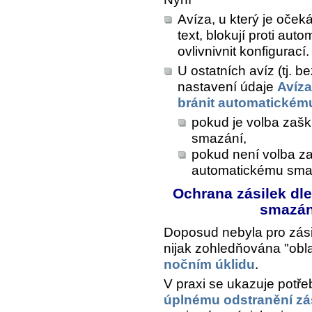
Avíza, u který je oče
text, blokují proti au
ovlivnivnit konfigurací.
U ostatních avíz (tj. 
nastavení údaje
Avíza
bránit automatickém
pokud je volba zašk
smazání,
pokud není volba za
automatickému sma
Ochrana zásilek dle 
smazán
Doposud nebyla pro zásil
nijak zohledňována "obla
nočním úklidu
.
V praxi se ukazuje potřeb
úplnému odstranění zás