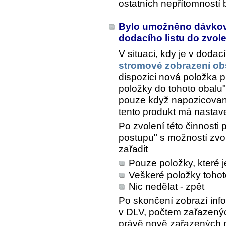
ostatních nepřítomností
Bylo umožněno dávkov
dodacího listu do zvo
V situaci, kdy je v doda
stromové zobrazení ob
dispozici nová položka p
položky do tohoto obalu
pouze když napozicovan
tento produkt má nastav
Po zvolení této činnosti
postupu" s možností zvo
zařadit
Pouze položky, které 
Veškeré položky toho
Nic nedělat - zpět
Po skončení zobrazí inf
v DLV, počtem zařazenýc
právě nově zařazených 