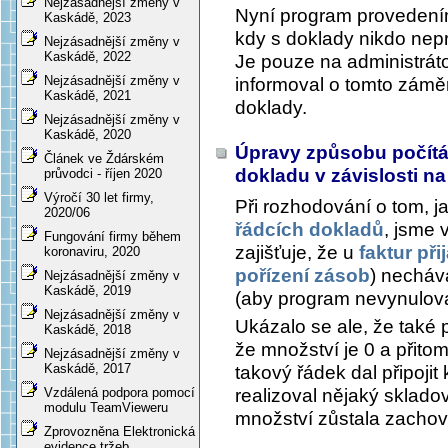
Nejzásadnější změny v
Nyní program provedením
Kaskádě, 2023
kdy s doklady nikdo nep
Nejzásadnější změny v
Kaskádě, 2022
Je pouze na administráto
Nejzásadnější změny v
informoval o tomto záměr
Kaskádě, 2021
doklady.
Nejzásadnější změny v
Kaskádě, 2020
Úpravy způsobu počítán
Článek ve Ždárském
dokladu v závislosti 
průvodci - říjen 2020
Výročí 30 let firmy,
Při rozhodování o tom, j
2020/06
řádcích dokladů
, jsme 
Fungování firmy během
zajišťuje, že u
faktur při
koronaviru, 2020
pořízení zásob
) nechává
Nejzásadnější změny v
Kaskádě, 2019
(aby program nevynulova
Nejzásadnější změny v
Ukázalo se ale, že také 
Kaskádě, 2018
že množství je 0 a přito
Nejzásadnější změny v
Kaskádě, 2017
takový řádek dal připojit
realizoval nějaký skladov
Vzdálená podpora pomocí
modulu TeamVieweru
množství zůstala zachova
Zprovozněna Elektronická
evidence tržeb