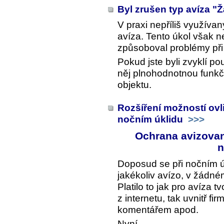
Byl zrušen typ avíza "
V praxi nepříliš využívan
avíza. Tento úkol však n
způsoboval problémy při 
Pokud jste byli zvyklí po
něj plnohodnotnou funk
objektu.
Rozšíření možností ovl
nočním úklidu
>>>
Ochrana avizovan
n
Doposud se při nočním úk
jakékoliv avízo, v žádn
Platilo to jak pro avíza 
z internetu, tak uvnitř fi
komentářem apod.
Nyní