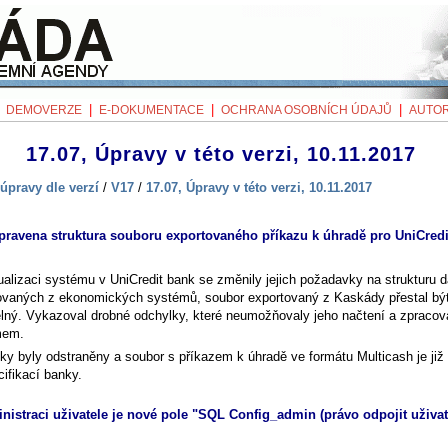
|
|
|
|
DEMOVERZE
E-DOKUMENTACE
OCHRANA OSOBNÍCH ÚDAJŮ
AUTOR
17.07, Úpravy v této verzi, 10.11.2017
úpravy dle verzí
/
V17
/
17.07, Úpravy v této verzi, 10.11.2017
pravena struktura souboru exportovaného příkazu k úhradě pro UniCredi
ualizaci systému v UniCredit bank se změnily jejich požadavky na strukturu d
ovaných z ekonomických systémů, soubor exportovaný z Kaskády přestal bý
elný. Vykazoval drobné odchylky, které neumožňovaly jeho načtení a zpracov
mem.
ky byly odstraněny a soubor s příkazem k úhradě ve formátu Multicash je již
ifikací banky.
nistraci uživatele je nové pole "SQL Config_admin (právo odpojit uživate