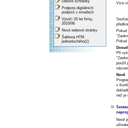
Datové schránky
Více vi
Podpora digitálních
podpisů v emailech
Součas
Výročí 20 let firmy,
2010/06
předko
Nové webové stránky
Pokud
"Zaokr
Šablona HTM
Pokud 
jednoduchého(1)
Dosud
Při vy
"Zaokro
použil
názvem
Nově
Progra
v Konfi
doklad
než je
Sestav
napro
Nově j
uživat