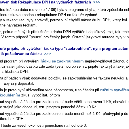
raven tisk Rekapitulace DPH na vydaných fakturách
>>>
itou krátkou dobu (od verze 17.06) byla v programu chyba, která způsobila ne
plnou tiskovou podobu rekapitulace DPH na faktuře vydané.
y v rekapitulaci byly správně, pouze v ní chyběl název druhu DPH, který byl
tně nahrazen tečkami.
, pokud měl být k příslušnému druhu DPH vytištěn i doplňkový text, tak tento
. V tomto případě "pouze" pro český jazyk. Ostatní jazykové mutace byly v 
tuře přijaté, při vytváření řádku typu "zaokrouhlení", nyní program auto
ítá požadovanou částku
>>>
d program při vytváření
řádku se zaokrouhlením
nepředvyplňoval žádnou č
 uživateli jakou částku zde zadá (většinou opisem z přijaté faktury) a také ja
í z hlediska DPH.
a případech však dodavatel položku se zaokrouhlením ve faktuře neuvádí a 
i, aby si ji dopočítal.
a je proto nyní uživatelům více nápomocná, tuto částku při
ručním vytvářen
okrouhlením
zkusí vypočítat, přitom
ud vypočtená částka pro zaokrouhlení bude větší nebo rovna 1 Kč, chování 
e stejné jako doposud, tzn. program ponechá částku 0 Kč
ud vypočtená částka pro zaokrouhlení bude menší než 1 Kč, předvyplní ji do 
tkou bez DPH
 bude za všech okolností ponecháno na hodnotě 0.