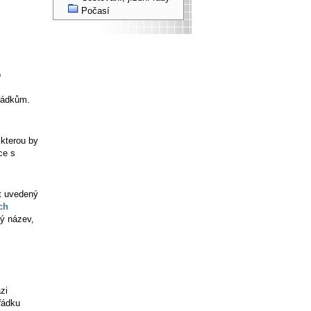
Počasí
o
 řádkům.
 kterou by
ce s
xt uvedený
ch
ný název,
zi
řádku