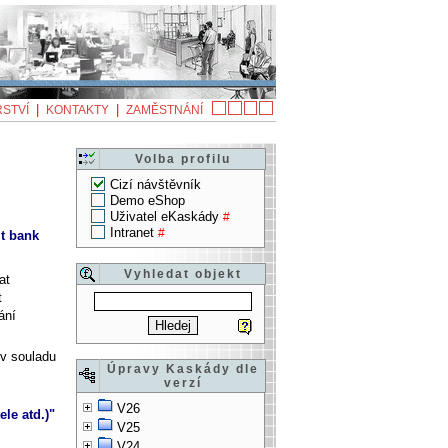
|
|
STVÍ
KONTAKTY
ZAMĚSTNÁNÍ
Volba profilu
Cizí návštěvník
Demo eShop
Uživatel eKaskády
#
Intranet
#
t bank
Vyhledat objekt
at
t
ání
 v souladu
Úpravy Kaskády dle
verzí
V26
le atd.)"
V25
V24