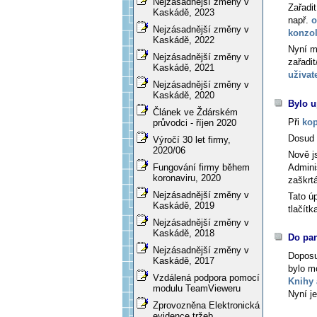
Nejzásadnější změny v
Zařadi
Kaskádě, 2023
např.
o
Nejzásadnější změny v
konzo
Kaskádě, 2022
Nyní m
Nejzásadnější změny v
zařadi
Kaskádě, 2021
uživat
Nejzásadnější změny v
Kaskádě, 2020
Bylo u
Článek ve Ždárském
Při
kop
průvodci - říjen 2020
Dosud 
Výročí 30 let firmy,
2020/06
Nově js
Admini
Fungování firmy během
koronaviru, 2020
zaškrtá
Nejzásadnější změny v
Tato ú
Kaskádě, 2019
tlačítk
Nejzásadnější změny v
Kaskádě, 2018
Do pan
Nejzásadnější změny v
Dopos
Kaskádě, 2017
bylo m
Vzdálená podpora pomocí
Knihy 
modulu TeamVieweru
Nyní je
Zprovozněna Elektronická
evidence tržeb