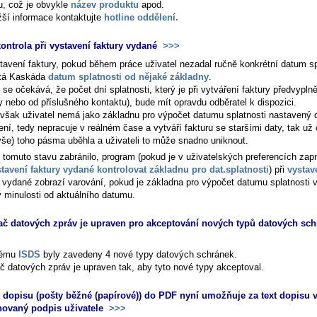
u, což je obvykle
název produktu
apod.
ižší informace kontaktujte
hotline oddělení.
ontrola při vystavení faktury vydané
>>>
stavení faktury, pokud během práce uživatel nezadal ručně konkrétní datum sp
tá Kaskáda
datum splatnosti od nějaké základny
.
 se očekává, že počet dní splatnosti, který je při vytváření faktury předvypln
y nebo od příslušného kontaktu), bude mít opravdu odběratel k dispozici.
však uživatel nemá jako základnu pro výpočet datumu splatnosti nastavený
ní, tedy nepracuje v reálném čase a vytváří fakturu se staršími daty, tak už 
vše) toho pásma uběhla a uživateli to může snadno uniknout.
 tomuto stavu zabránilo, program (pokud je v uživatelských preferencích zap
stavení faktury vydané kontrolovat základnu pro dat.splatnosti
) při
vystav
y vydané zobrazí varování, pokud je základna pro výpočet datumu splatnosti v
v minulosti od aktuálního datumu.
ač datových zpráv je upraven pro akceptování nových typů datových sch
tému
ISDS
byly zavedeny 4 nové typy datových schránek.
ač datových zpráv je upraven tak, aby tyto nové typy akceptoval.
 dopisu (pošty běžné (papírové)) do PDF nyní umožňuje za text dopisu v
ovaný podpis uživatele
>>>