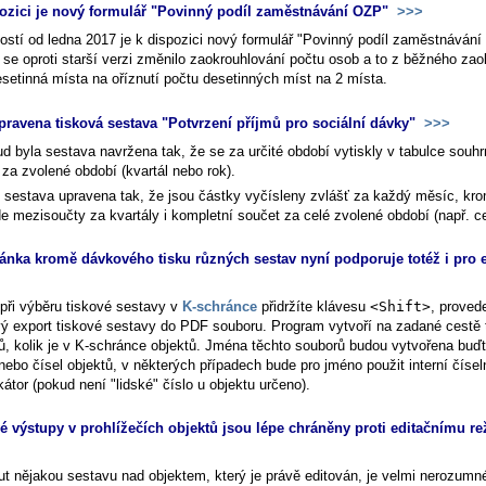
ozici je nový formulář "Povinný podíl zaměstnávání OZP"
>>>
ností od ledna 2017 je k dispozici nový formulář "Povinný podíl zaměstnáván
 se oproti starší verzi změnilo zaokrouhlování počtu osob a to z běžného zao
esetinná místa na oříznutí počtu desetinných míst na 2 místa.
pravena tisková sestava "Potvrzení příjmů pro sociální dávky"
>>>
d byla sestava navržena tak, že se za určité období vytiskly v tabulce souh
 za zvolené období (kvartál nebo rok).
e sestava upravena tak, že jsou částky vyčísleny zvlášť za každý měsíc, kr
e mezisoučty za kvartály i kompletní součet za celé zvolené období (např. ce
ánka kromě dávkového tisku různých sestav nyní podporuje totéž i pro 
při výběru tiskové sestavy v
K-schránce
přidržíte klávesu
<Shift>
, proved
ý export tiskové sestavy do PDF souboru. Program vytvoří na zadané cestě 
ů, kolik je v K-schránce objektů. Jména těchto souborů budou vytvořena buďt
nebo čísel objektů, v některých případech bude pro jméno použit interní čísel
ikátor (pokud není "lidské" číslo u objektu určeno).
é výstupy v prohlížečích objektů jsou lépe chráněny proti editačnímu r
ut nějakou sestavu nad objektem, který je právě editován, je velmi nerozumn