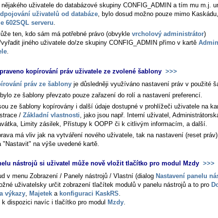
t nějakého uživatele do databázové skupiny CONFIG_ADMIN a tím mu m.j. u
dpojování uživatelů od databáze
, bylo dosud možno pouze mimo Kaskádu
le 602SQL serveru
.
ůže ten, kdo sám má potřebné právo (obvykle
vrcholový administrátor
)
t/vyřadit jiného uživatele do/ze skupiny CONFIG_ADMIN přímo v kartě
Admin
ele
.
praveno kopírování práv uživatele ze zvolené šablony
>>>
írování práv ze šablony
je důsledněji využíváno nastavení práv v použité š
bylo ze šablony převzato pouze zařazení do rolí a nastavení preferencí.
ou ze šablony kopírovány i další údaje dostupné v prohlížeči uživatele na ka
strace /
Základní vlastnosti
, jako jsou např. Interní uživatel, Administrátorsk
vátka, Limity zásilek, Přístupy k OOPP či k citlivým informacím, a další.
prava má vliv jak na vytváření nového uživatele, tak na nastavení (reset práv
a "Nastavit" na výše uvedené kartě.
elu nástrojů si uživatel může nově vložit tlačítko pro modul Mzdy
>>>
ud v menu
Zobrazení / Panely nástrojů / Vlastní
(dialog
Nastavení panelu ná
ožné uživatelsky určit zobrazení tlačítek modulů v panelu nástrojů a to pro
D
a výkazy
,
Majetek
a
konfiguraci KaskRS
.
 k dispozici navíc i tlačítko pro modul
Mzdy
.