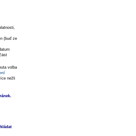
latnosti,
ěn (buď ze
 datum
část
nuta volba
ení
íce nežli
ránek.
kládat