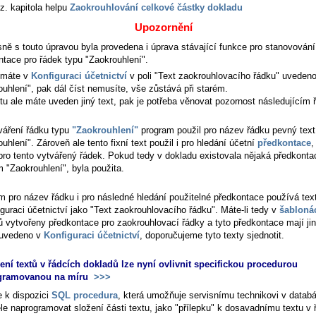
z. kapitola helpu
Zaokrouhlování celkové částky dokladu
Upozornění
ně s touto úpravou byla provedena i úprava stávající funkce pro stanovování
ntace pro řádek typu "Zaokrouhlení".
 máte v
Konfiguraci účetnictví
v poli "Text zaokrouhlovacího řádku" uveden
ouhlení", pak dál číst nemusíte, vše zůstává při starém.
tu ale máte uveden jiný text, pak je potřeba věnovat pozornost následujícím
tváření řádku typu
"Zaokrouhlení"
program použil pro název řádku pevný text
uhlení". Zároveň ale tento fixní text použil i pro hledání účetní
předkontace
,
 pro tento vytvářený řádek. Pokud tedy v dokladu existovala nějaká předkonta
 "Zaokrouhlení", byla použita.
m pro název řádku i pro následné hledání použitelné předkontace používá te
guraci účetnictví jako "Text zaokrouhlovacího řádku". Máte-li tedy v
šabloná
ů vytvořeny předkontace pro zaokrouhlovací řádky a tyto předkontace mají ji
 uvedeno v
Konfiguraci účetnictví
, doporučujeme tyto texty sjednotit.
ení textů v řádcích dokladů lze nyní ovlivnit specifickou procedurou
gramovanou na míru
>>>
e k dispozici
SQL procedura
, která umožňuje servisnímu technikovi v databá
ele naprogramovat složení části textu, jako "přílepku" k dosavadnímu textu v 