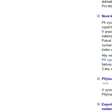
doklad
Pro bl
Nová k
Při vy
vypočí
V praxi
šablon
Pokud 
vystave
(nebo 
Aby se
Při vy
faktur
3 dny 
Přijím
>>>
V sys
Přijím
Export
nasken