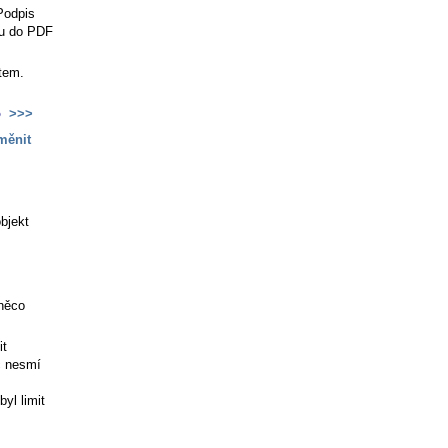
Podpis
su do PDF
tem.
o
>>>
měnit
bjekt
 něco
it
c nesmí
yl limit