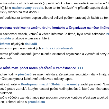
dministrátor vložil k uživateli (v prohlížeči kontaktu na kartě
Administrace / 
ek)
) jeho
naskenovaný podpis
, bude tento "obrázek" v případě exportu dopi
ticky vložen za text dopisu.
ní podpisu za textem dopisu uživatel ovlivní počtem prázdných řádků za tex
avedena restrikce na změnu druhu kontaktu z Organizace na něco jinéh
u zachování vazeb, vztahů a všech informací o firmě, bylo nově zakázáno
z
ontaktu
u takové organizace, která
ktérem
nějakých
dokladů
smluvním partnerem nějakých
smluv či objednávek
vémto případě doporučujeme ukončit existenci organizace a vytvořit si nový o
ého druhu.
e hlídá max. počet hodin přesčasů u zaměstnance
>>>
d se hodiny
přesčasů
se nijak nehlídaly. Ze zákona jsou přitom dány limity,
může poskytnout kolektivní smlouva s odbory, apod.
ůže uživatel v
Konfiguraci mezd / Globální parametry
zadat parametr "Lim
sové práce za rok", kterým nastaví počet hodin přesčasů, které zaměstnane
překročit.
epočtu výčetky zaměstnance pak program provede kontrolu přesčasů a pokud b
čen, zobrazí okno s
protokolem
.