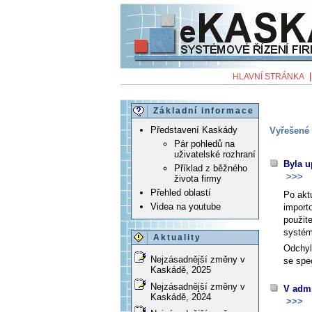
HLAVNÍ STRÁNKA
Základní informace
Představení Kaskády
Vyřešené 
Pár pohledů na
uživatelské rozhraní
Byla u
Příklad z běžného
>>>
života firmy
Přehled oblastí
Po akt
Videa na youtube
import
použit
systé
Aktuality
Odchyl
Nejzásadnější změny v
se spec
Kaskádě, 2025
Nejzásadnější změny v
V admi
Kaskádě, 2024
>>>