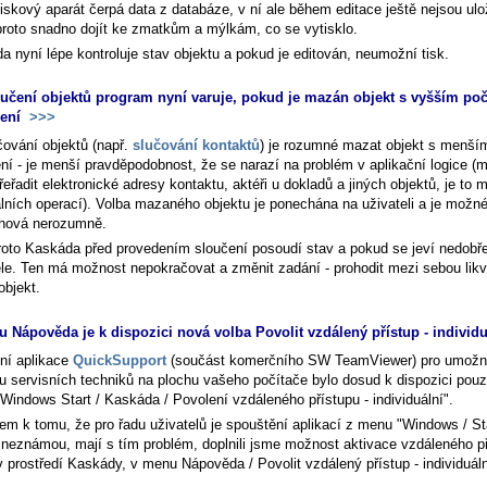
tiskový aparát čerpá data z databáze, v ní ale během editace ještě nejsou ul
roto snadno dojít ke zmatkům a mýlkám, co se vytisklo.
a nyní lépe kontroluje stav objektu a pokud je editován, neumožní tisk.
oučení objektů program nyní varuje, pokud je mazán objekt s vyšším po
jení
>>>
čování objektů (např.
slučování kontaktů
) je rozumné mazat objekt s menš
ení - je menší pravděpodobnost, že se narazí na problém v aplikační logice (
řeřadit elektronické adresy kontaktu, aktéři u dokladů a jiných objektů, je to
iálních operací). Volba mazaného objektu je ponechána na uživateli a je možné
hová nerozumně.
roto Kaskáda před provedením sloučení posoudí stav a pokud se jeví nedobře
ele. Ten má možnost nepokračovat a změnit zadání - prohodit mezi sebou lik
objekt.
 Nápověda je k dispozici nová volba Povolit vzdálený přístup - individ
ní aplikace
QuickSupport
(součást komerčního SW TeamViewer) pro umožn
pu servisních techniků na plochu vašeho počítače bylo dosud k dispozici pou
Windows Start / Kaskáda / Povolení vzdáleného přístupu - individuální".
m k tomu, že pro řadu uživatelů je spouštění aplikací z menu "Windows / Star
 neznámou, mají s tím problém, doplnili jsme možnost aktivace vzdáleného p
v prostředí Kaskády, v menu
Nápověda / Povolit vzdálený přístup - individuál