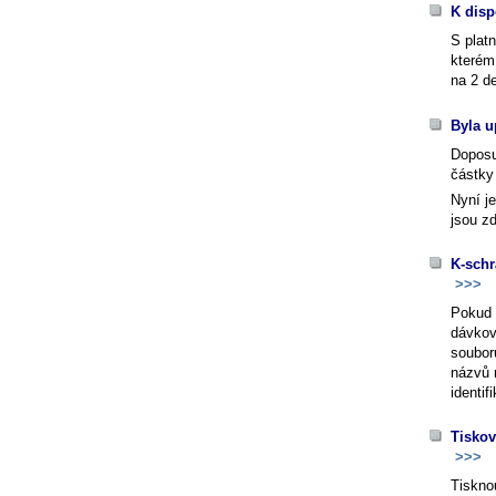
K disp
S plat
kterém
na 2 d
Byla u
Doposu
částky
Nyní j
jsou zd
K-schr
>>>
Pokud 
dávkov
soubor
názvů 
identif
Tiskov
>>>
Tiskno