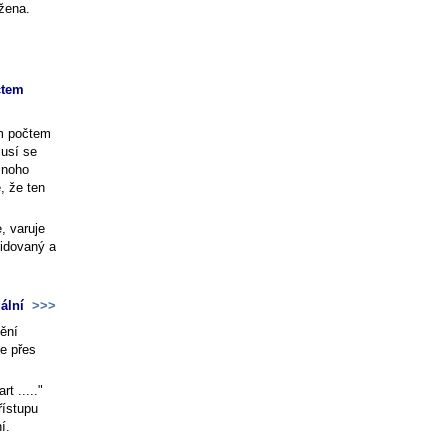
ožena.
čtem
ím počtem
musí se
 mnoho
, že ten
, varuje
vidovaný a
uální
>>>
ění
ze přes
t ....."
řístupu
ní
.