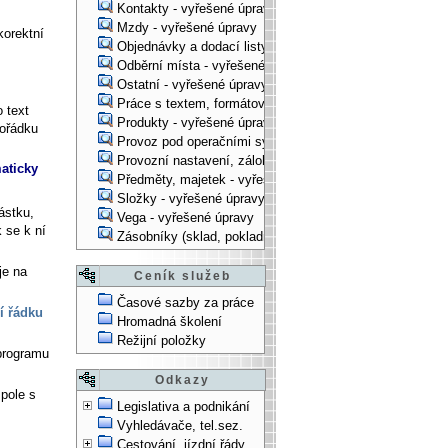
Kontakty - vyřešené úpravy
Mzdy - vyřešené úpravy
korektní
Objednávky a dodací listy - vyřešené úpravy
Odběrní místa - vyřešené úpravy
Ostatní - vyřešené úpravy
Práce s textem, formátování, ... - vyřešené úpravy
 text
Produkty - vyřešené úpravy
pořádku
Provoz pod operačními systémy, technologické věci - vy
Provozní nastavení, zálohování, instalace, ... - vyřešen
maticky
Předměty, majetek - vyřešené úpravy
Složky - vyřešené úpravy
ástku,
Vega - vyřešené úpravy
k se k ní
Zásobníky (sklad, pokladna, bank. účet) - vyřešené úpra
je na
Ceník služeb
Časové sazby za práce
í řádku
Hromadná školení
Režijní položky
programu
Odkazy
pole s
Legislativa a podnikání
Vyhledávače, tel.sez.
Cestování, jízdní řády