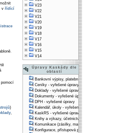
možnit
V23
, v
řídící
V22
V21
V20
istrace
V19
V18
V17
V16
V15
abloně.
V14
rtě
Úpravy Kaskády dle
á
oblastí
Bankovní výpisy, platební příkazy - vyřešené úpravy
) pomocí
Ceníky - vyřešené úpravy
Doklady - vyřešené úpravy
Dokumenty - vyřešené úpravy
DPH - vyřešené úpravy
strojů
)
Kalendář, úkoly - vyřešené úpravy
oklady
,
KaskRS - vyřešené úpravy
Knihy a výkazy, účetnictví - vyřešené úpravy
Komunikace (zásilky, mail-systém, ...) - vyřešené úpravy
Konfigurace, přístupová práva, ... - vyřešené úpravy