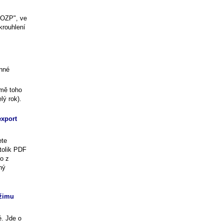
í OZP", ve
krouhlení
rnné
omě toho
lý rok).
export
ete
tolik PDF
o z
ný
ežimu
é. Jde o