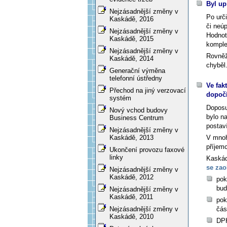
Byl up
Nejzásadnější změny v
Po urč
Kaskádě, 2016
či neú
Nejzásadnější změny v
Hodnot
Kaskádě, 2015
komple
Nejzásadnější změny v
Rovněž
Kaskádě, 2014
chyběl
Generační výměna
telefonní ústředny
Ve fak
Přechod na jiný verzovací
dopoč
systém
Doposu
Nový vchod budovy
bylo na
Business Centrum
postav
Nejzásadnější změny v
V mnoh
Kaskádě, 2013
příjemc
Ukončení provozu faxové
linky
Kaskád
se za
Nejzásadnější změny v
Kaskádě, 2012
pok
bud
Nejzásadnější změny v
Kaskádě, 2011
pok
čás
Nejzásadnější změny v
Kaskádě, 2010
DPH