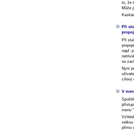
to, že 
Může p
Kaskád
Při sl
propo
Při slu
propoj
např. p
netriv
se zac
Nyní p
uživat
cílový 
V menu
Spuště
přístu
menu "
Vzhlede
velkou
přímo 