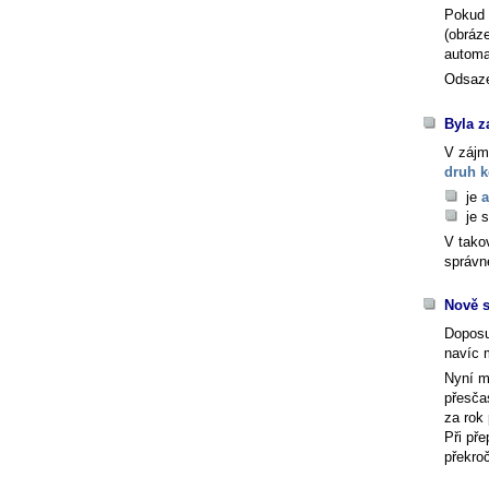
Pokud a
(obráz
automa
Odsaze
Byla z
V zájm
druh k
je
a
je 
V tako
správn
Nově s
Doposu
navíc 
Nyní m
přesča
za rok 
Při př
překro