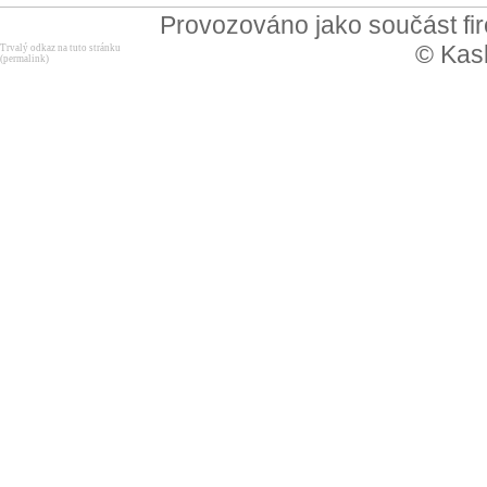
Provozováno jako součást f
© Kask
Trvalý odkaz na tuto stránku
(permalink)