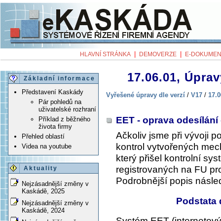
|
|
HLAVNÍ STRÁNKA
DEMOVERZE
E-DOKUMEN
17.06.01, Úprav
Základní informace
Představení Kaskády
Vyřešené úpravy dle verzí
/
V17
/
17.0
Pár pohledů na
uživatelské rozhraní
EET - oprava odesílání
Příklad z běžného
života firmy
Ačkoliv jsme při vývoji 
Přehled oblastí
kontrol vytvořených mec
Videa na youtube
který přišel kontrolní s
registrovaných na FU pro
Aktuality
Podrobnější popis násled
Nejzásadnější změny v
Kaskádě, 2025
Podstata
Nejzásadnější změny v
Kaskádě, 2024
Systém EET (internetový 