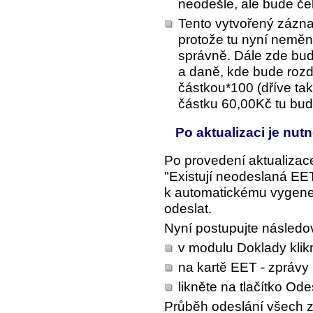
neodešle, ale bude če
Tento vytvořený zázna
protože tu nyní nemění
správně. Dále zde bud
a daně, kde bude rozd
částkou*100 (dříve ta
částku 60,00Kč tu bud
Po aktualizaci je nut
Po provedení aktualizace
"Existují neodeslaná EET 
k automatickému vygener
odeslat.
Nyní postupujte následo
v modulu Doklady klik
na kartě EET - zprávy 
likněte na tlačítko
Odes
Průběh odeslání všech 