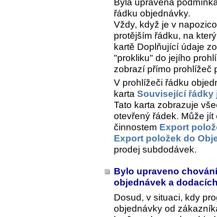
Byla upravena podmínka 
řádku objednávky.
Vždy, když je v napozi
protějším řádku, na kter
kartě
Doplňující údaje
zo
"prokliku" do jejího prohl
zobrazí přímo prohlížeč 
V prohlížeči řádku objed
karta
Související řádky
Tato karta zobrazuje vše
otevřený řádek. Může jí
činnostem
Export polo
Export položek do Obj
prodej subdodávek.
Bylo upraveno chování
objednávek a dodacích
Dosud, v situaci, kdy pr
objednávky od zákazníka