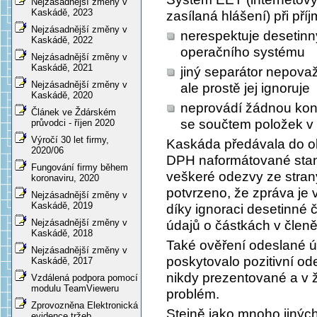
Nejzásadnější změny v
Kaskádě, 2023
zasílaná hlášení) při př
Nejzásadnější změny v
nerespektuje desetinn
Kaskádě, 2022
operačního systému
Nejzásadnější změny v
Kaskádě, 2021
jiný separátor nepovaž
Nejzásadnější změny v
ale prostě jej ignoruje
Kaskádě, 2020
neprovádí žádnou kont
Článek ve Ždárském
se součtem položek v 
průvodci - říjen 2020
Výročí 30 let firmy,
Kaskáda předávala do ob
2020/06
DPH naformátované stan
Fungování firmy během
veškeré odezvy ze strany 
koronaviru, 2020
potvrzeno, že zpráva je 
Nejzásadnější změny v
Kaskádě, 2019
díky ignoraci desetinné
Nejzásadnější změny v
údajů o částkách v člen
Kaskádě, 2018
Také ověření odeslané ú
Nejzásadnější změny v
poskytovalo pozitivní o
Kaskádě, 2017
nikdy prezentované a v 
Vzdálená podpora pomocí
modulu TeamVieweru
problém.
Zprovozněna Elektronická
Stejně jako mnoho jiných
evidence tržeb