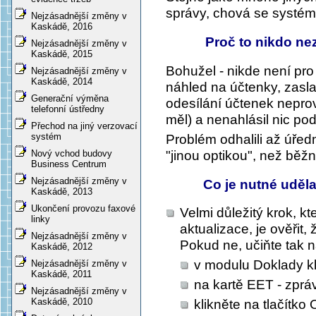
správy, chová se systém
Nejzásadnější změny v
Kaskádě, 2016
Proč to nikdo nezj
Nejzásadnější změny v
Kaskádě, 2015
Bohužel - nikde není pr
Nejzásadnější změny v
Kaskádě, 2014
náhled na účtenky, zasl
Generační výměna
odesílání účtenek neprov
telefonní ústředny
měl) a nenahlásil nic po
Přechod na jiný verzovací
systém
Problém odhalili až úřední
"jinou optikou", než běžní
Nový vchod budovy
Business Centrum
Nejzásadnější změny v
Co je nutné uděl
Kaskádě, 2013
Ukončení provozu faxové
Velmi důležitý krok, k
linky
aktualizace, je ověřit
Nejzásadnější změny v
Pokud ne, učiňte tak n
Kaskádě, 2012
v modulu Doklady kl
Nejzásadnější změny v
Kaskádě, 2011
na kartě EET - zpráv
Nejzásadnější změny v
Kaskádě, 2010
klikněte na tlačítko