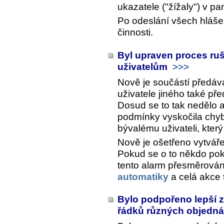
ukazatele ("žížaly") v 
Po odeslání všech hláše
činnosti.
Byl upraven proces ruš
uživatelům
>>>
Nově je součástí předáv
uživatele jiného také př
Dosud se to tak nedělo 
podmínky vyskočila chyb
bývalému uživateli, kter
Nově je ošetřeno vytváře
Pokud se o to někdo pok
tento alarm přesměrová
automatiky
a celá akce 
Bylo podpořeno lepší z
řádků různých objedn