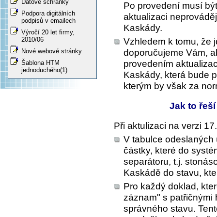
Datové schránky
Po provedení musí bý
Podpora digitálních
aktualizaci neprováděj
podpisů v emailech
Kaskády.
Výročí 20 let firmy,
2010/06
Vzhledem k tomu, že jde
doporučujeme Vám, aby
Nové webové stránky
provedením aktualizac
Šablona HTM
jednoduchého(1)
Kaskády, která bude p
kterým by však za norm
Jak to řeš
Při aktulizaci na verzi 
V tabulce odeslaných 
částky, které do syst
separátoru, t.j. ston
Kaskádě do stavu, kte
Pro každý doklad, kter
záznam" s patřičnými
správného stavu. Ten