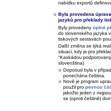
nabídku exportů definov
Byla provedena úprava
jazyků pro překlady ti
Byly provedeny
úplné p
do slovenského jazyka vč
tiskových sestavách použ
Další změna se týká real
situaci, kdy je pro přek
"Kaskádou podporovaný" 
slovenština)
Doposud byla v přípa
ponechána čeština.
Nově je program upra
použil pro
pevnou čás
jakožto jeden z nejpo
se (oproti češtině) dom