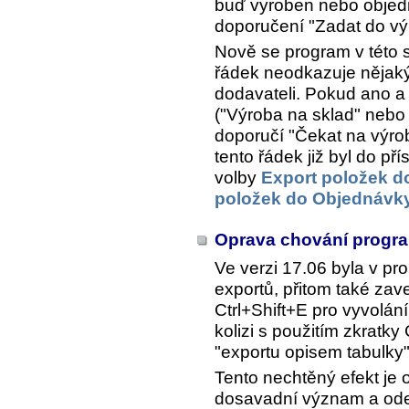
buď vyroben nebo objedn
doporučení "Zadat do vý
Nově se program v této s
řádek neodkazuje nějaký
dodavateli. Pokud ano a
("Výroba na sklad" nebo 
doporučí "Čekat na výro
tento řádek již byl do p
volby
Export položek d
položek do Objednávky
Oprava chování program
Ve verzi 17.06 byla v pro
exportů, přitom také zav
Ctrl+Shift+E pro vyvolán
kolizi s použitím zkratky
"exportu opisem tabulky"
Tento nechtěný efekt je 
dosavadní význam a odez