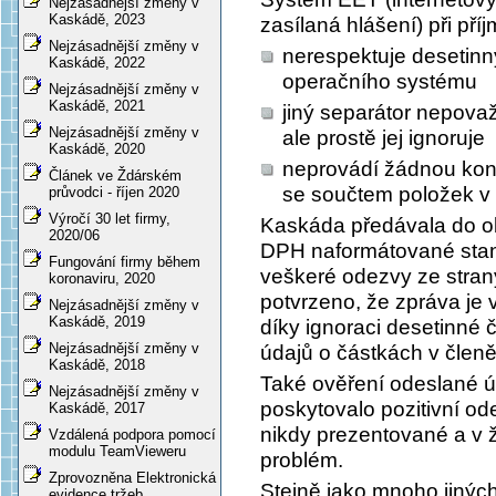
Nejzásadnější změny v
Kaskádě, 2023
zasílaná hlášení) při př
Nejzásadnější změny v
nerespektuje desetinn
Kaskádě, 2022
operačního systému
Nejzásadnější změny v
Kaskádě, 2021
jiný separátor nepovaž
Nejzásadnější změny v
ale prostě jej ignoruje
Kaskádě, 2020
neprovádí žádnou kont
Článek ve Ždárském
se součtem položek v 
průvodci - říjen 2020
Výročí 30 let firmy,
Kaskáda předávala do ob
2020/06
DPH naformátované stan
Fungování firmy během
veškeré odezvy ze strany 
koronaviru, 2020
potvrzeno, že zpráva je 
Nejzásadnější změny v
Kaskádě, 2019
díky ignoraci desetinné
Nejzásadnější změny v
údajů o částkách v člen
Kaskádě, 2018
Také ověření odeslané ú
Nejzásadnější změny v
poskytovalo pozitivní o
Kaskádě, 2017
nikdy prezentované a v 
Vzdálená podpora pomocí
modulu TeamVieweru
problém.
Zprovozněna Elektronická
Stejně jako mnoho jiných
evidence tržeb