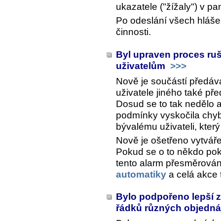
ukazatele ("žížaly") v 
Po odeslání všech hláše
činnosti.
Byl upraven proces ruš
uživatelům
>>>
Nově je součástí předáv
uživatele jiného také př
Dosud se to tak nedělo 
podmínky vyskočila chyb
bývalému uživateli, kter
Nově je ošetřeno vytváře
Pokud se o to někdo pok
tento alarm přesměrová
automatiky
a celá akce 
Bylo podpořeno lepší z
řádků různých objedn