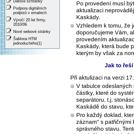
Datové schránky
Po provedení musí bý
Podpora digitálních
aktualizaci neprováděj
podpisů v emailech
Kaskády.
Výročí 20 let firmy,
2010/06
Vzhledem k tomu, že jde
doporučujeme Vám, aby
Nové webové stránky
provedením aktualizac
Šablona HTM
jednoduchého(1)
Kaskády, která bude p
kterým by však za norm
Jak to řeš
Při aktulizaci na verzi 
V tabulce odeslaných 
částky, které do syst
separátoru, t.j. ston
Kaskádě do stavu, kte
Pro každý doklad, kter
záznam" s patřičnými
správného stavu. Ten