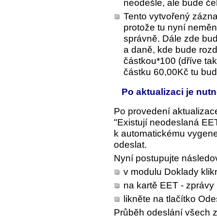
neodešle, ale bude če
Tento vytvořený zázna
protože tu nyní nemění
správně. Dále zde bud
a daně, kde bude rozd
částkou*100 (dříve ta
částku 60,00Kč tu bud
Po aktualizaci je nut
Po provedení aktualizace
"Existují neodeslaná EET 
k automatickému vygener
odeslat.
Nyní postupujte následo
v modulu Doklady klik
na kartě EET - zprávy 
likněte na tlačítko
Odes
Průběh odeslání všech 