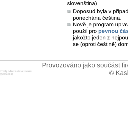
slovenština)
Doposud byla v přípa
ponechána čeština.
Nově je program upra
použil pro
pevnou čás
jakožto jeden z nejpo
se (oproti češtině) dom
Provozováno jako součást f
© Kask
Trvalý odkaz na tuto stránku
(permalink)