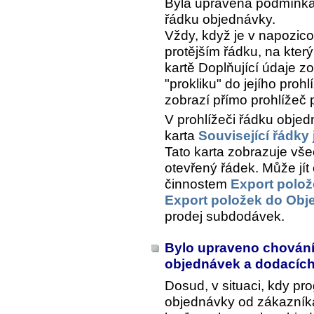
Byla upravena podmínka 
řádku objednávky.
Vždy, když je v napozi
protějším řádku, na kter
kartě
Doplňující údaje
zo
"prokliku" do jejího prohl
zobrazí přímo prohlížeč 
V prohlížeči řádku objed
karta
Související řádky
Tato karta zobrazuje vše
otevřený řádek. Může jí
činnostem
Export polo
Export položek do Obj
prodej subdodávek.
Bylo upraveno chování
objednávek a dodacích
Dosud, v situaci, kdy pr
objednávky od zákazníka