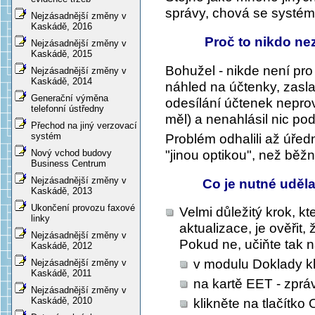
správy, chová se systém
Nejzásadnější změny v
Kaskádě, 2016
Proč to nikdo nezj
Nejzásadnější změny v
Kaskádě, 2015
Bohužel - nikde není pr
Nejzásadnější změny v
Kaskádě, 2014
náhled na účtenky, zasl
Generační výměna
odesílání účtenek neprov
telefonní ústředny
měl) a nenahlásil nic po
Přechod na jiný verzovací
systém
Problém odhalili až úřední
"jinou optikou", než běžní
Nový vchod budovy
Business Centrum
Nejzásadnější změny v
Co je nutné uděl
Kaskádě, 2013
Ukončení provozu faxové
Velmi důležitý krok, k
linky
aktualizace, je ověřit
Nejzásadnější změny v
Pokud ne, učiňte tak n
Kaskádě, 2012
v modulu Doklady kl
Nejzásadnější změny v
Kaskádě, 2011
na kartě EET - zpráv
Nejzásadnější změny v
Kaskádě, 2010
klikněte na tlačítko