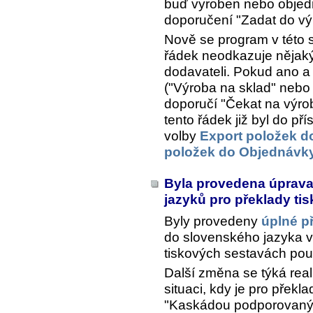
buď vyroben nebo objedn
doporučení "Zadat do vý
Nově se program v této s
řádek neodkazuje nějaký
dodavateli. Pokud ano a
("Výroba na sklad" nebo 
doporučí "Čekat na výro
tento řádek již byl do p
volby
Export položek d
položek do Objednávky
Byla provedena úprava
jazyků pro překlady ti
Byly provedeny
úplné p
do slovenského jazyka vč
tiskových sestavách použ
Další změna se týká real
situaci, kdy je pro přek
"Kaskádou podporovaný" 