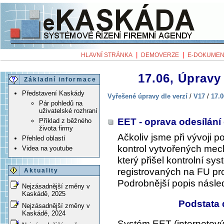
|
|
HLAVNÍ STRÁNKA
DEMOVERZE
E-DOKUMEN
17.06, Úpravy 
Základní informace
Představení Kaskády
Vyřešené úpravy dle verzí
/
V17
/
17.0
Pár pohledů na
uživatelské rozhraní
EET - oprava odesílání
Příklad z běžného
života firmy
Ačkoliv jsme při vývoji 
Přehled oblastí
kontrol vytvořených mec
Videa na youtube
který přišel kontrolní s
registrovaných na FU pro
Aktuality
Podrobnější popis násled
Nejzásadnější změny v
Kaskádě, 2025
Podstata
Nejzásadnější změny v
Kaskádě, 2024
Systém EET (internetový 