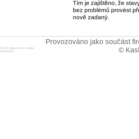
Tím je zajištěno, že stav
bez problémů provést př
nově zadaný.
Provozováno jako součást f
© Kask
Trvalý odkaz na tuto stránku
(permalink)