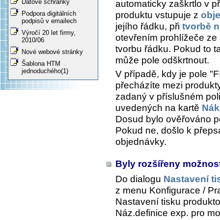
Datové schránky
automaticky zaškrtlo v p
produktu vstupuje z
obj
Podpora digitálních
podpisů v emailech
jejího řádku, při
tvorbě 
Výročí 20 let firmy,
otevřením prohlížeče z
2010/06
tvorbu řádku. Pokud to 
Nové webové stránky
může pole odškrtnout.
Šablona HTM
jednoduchého(1)
V případě, kdy je pole "
přecházíte mezi produkt
zadaný v příslušném pol
uvedených na kartě
Nák
Dosud bylo ověřováno po
Pokud ne, došlo k přeps
objednávky.
Byly rozšířeny možnost
Do dialogu
Nastavení ti
z menu
Konfigurace / Prac
Nastavení tisku produkto
Náz.definice exp.
pro mož