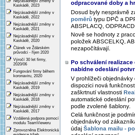
Nejzásadnější změny v
odpracované doby a 
Kaskádě, 2023
Dosud byly nesprávně z
Nejzásadnější změny v
Kaskádě, 2022
poměrů
typu DPČ a DP
Nejzásadnější změny v
ABSPLACQ, ODPRACD
Kaskádě, 2021
Nově se hodnoty z prac
Nejzásadnější změny v
položek ABSCELKQ, 
Kaskádě, 2020
nezapočítávají.
Článek ve Ždárském
průvodci - říjen 2020
Výročí 30 let firmy,
Po schválení realizac
2020/06
nabídne odeslání potvrzu
Fungování firmy během
koronaviru, 2020
V prohlížeči objednávky o
Nejzásadnější změny v
dispozici nová funkčnost
Kaskádě, 2019
zaškrtnutí vlastnosti
Rea
Nejzásadnější změny v
automatické odeslání potv
Kaskádě, 2018
podle zvolené šablony.
Nejzásadnější změny v
Kaskádě, 2017
Celá funkčnost je podmín
Vzdálená podpora pomocí
objednávky od zákazníka
modulu TeamVieweru
údaj
Šablona mailu - pot
Zprovozněna Elektronická
evidence tržeb