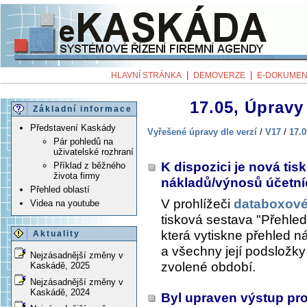
|
|
HLAVNÍ STRÁNKA
DEMOVERZE
E-DOKUMEN
17.05, Úpravy 
Základní informace
Představení Kaskády
Vyřešené úpravy dle verzí
/
V17
/
17.0
Pár pohledů na
uživatelské rozhraní
K dispozici je nová ti
Příklad z běžného
života firmy
nákladů/výnosů účetní
Přehled oblastí
V prohlížeči
databoxové
Videa na youtube
tisková sestava "Přehle
která vytiskne přehled n
Aktuality
a všechny její podsložky (
Nejzásadnější změny v
zvolené období.
Kaskádě, 2025
Nejzásadnější změny v
Kaskádě, 2024
Byl upraven výstup pr