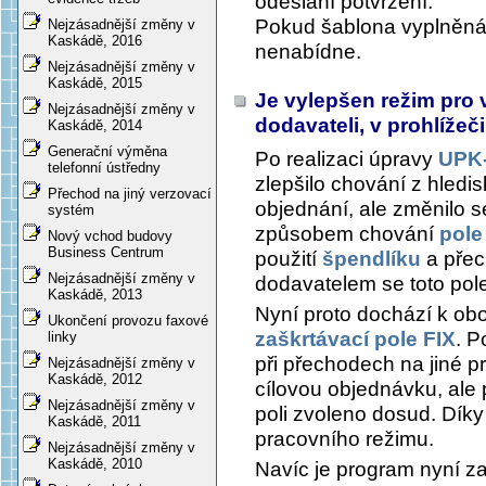
odeslání potvrzení.
Pokud šablona vyplněná 
Nejzásadnější změny v
Kaskádě, 2016
nenabídne.
Nejzásadnější změny v
Kaskádě, 2015
Je vylepšen režim pro 
Nejzásadnější změny v
dodavateli, v prohlíže
Kaskádě, 2014
Generační výměna
Po realizaci úpravy
UPK-
telefonní ústředny
zlepšilo chování z hledi
Přechod na jiný verzovací
objednání, ale změnilo 
systém
způsobem chování
pole
Nový vchod budovy
Business Centrum
použití
špendlíku
a přec
Nejzásadnější změny v
dodavatelem se toto pole
Kaskádě, 2013
Nyní proto dochází k ob
Ukončení provozu faxové
zaškrtávací pole FIX
. P
linky
při přechodech na jiné 
Nejzásadnější změny v
Kaskádě, 2012
cílovou objednávku, ale 
Nejzásadnější změny v
poli zvoleno dosud. Dík
Kaskádě, 2011
pracovního režimu.
Nejzásadnější změny v
Kaskádě, 2010
Navíc je program nyní za