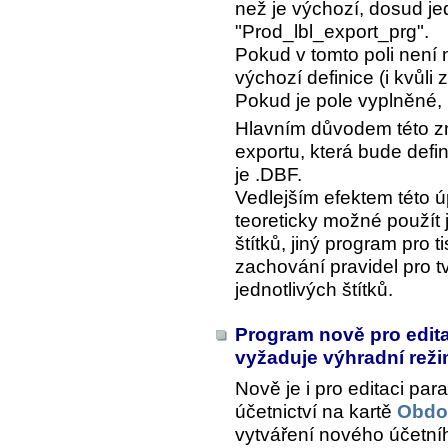
než je výchozí, dosud j
"Prod_lbl_export_prg".
Pokud v tomto poli není 
výchozí definice (i kvůli
Pokud je pole vyplněné, 
Hlavním důvodem této zm
exportu, která bude defin
je .DBF.
Vedlejším efektem této úp
teoreticky možné použít j
štítků, jiný program pro ti
zachování pravidel pro 
jednotlivých štítků.
Program nově pro edit
vyžaduje výhradní rež
Nově je i pro editaci pa
účetnictví na kartě
Obdob
vytváření nového účetn