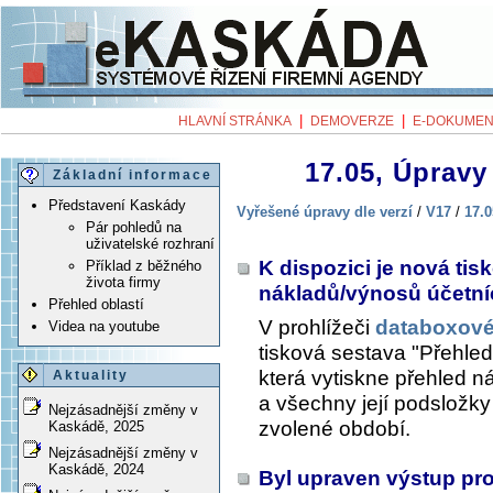
|
|
HLAVNÍ STRÁNKA
DEMOVERZE
E-DOKUMEN
17.05, Úpravy 
Základní informace
Představení Kaskády
Vyřešené úpravy dle verzí
/
V17
/
17.0
Pár pohledů na
uživatelské rozhraní
K dispozici je nová ti
Příklad z běžného
života firmy
nákladů/výnosů účetní
Přehled oblastí
V prohlížeči
databoxové
Videa na youtube
tisková sestava "Přehle
která vytiskne přehled n
Aktuality
a všechny její podsložky (
Nejzásadnější změny v
zvolené období.
Kaskádě, 2025
Nejzásadnější změny v
Kaskádě, 2024
Byl upraven výstup pr