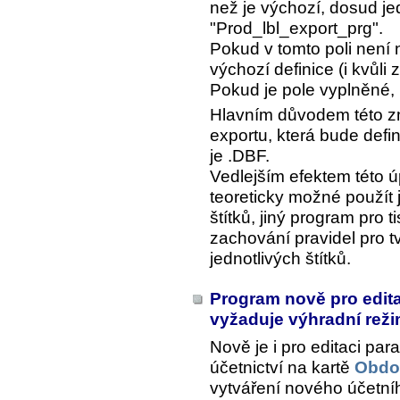
než je výchozí, dosud j
"Prod_lbl_export_prg".
Pokud v tomto poli není 
výchozí definice (i kvůli
Pokud je pole vyplněné, 
Hlavním důvodem této zm
exportu, která bude defin
je .DBF.
Vedlejším efektem této úp
teoreticky možné použít j
štítků, jiný program pro ti
zachování pravidel pro 
jednotlivých štítků.
Program nově pro edit
vyžaduje výhradní rež
Nově je i pro editaci pa
účetnictví na kartě
Obdob
vytváření nového účetn