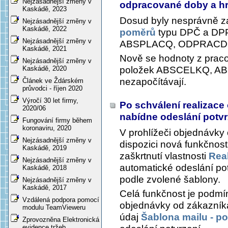
Nejzásadnější změny v
odpracované doby a 
Kaskádě, 2023
Dosud byly nesprávně z
Nejzásadnější změny v
Kaskádě, 2022
poměrů
typu DPČ a DP
Nejzásadnější změny v
ABSPLACQ, ODPRACD
Kaskádě, 2021
Nově se hodnoty z prac
Nejzásadnější změny v
položek ABSCELKQ, 
Kaskádě, 2020
nezapočítávají.
Článek ve Ždárském
průvodci - říjen 2020
Výročí 30 let firmy,
Po schválení realizac
2020/06
nabídne odeslání potvrzu
Fungování firmy během
koronaviru, 2020
V prohlížeči objednávky o
Nejzásadnější změny v
dispozici nová funkčnost
Kaskádě, 2019
zaškrtnutí vlastnosti
Rea
Nejzásadnější změny v
automatické odeslání potv
Kaskádě, 2018
podle zvolené šablony.
Nejzásadnější změny v
Kaskádě, 2017
Celá funkčnost je podmín
Vzdálená podpora pomocí
objednávky od zákazníka
modulu TeamVieweru
údaj
Šablona mailu - pot
Zprovozněna Elektronická
evidence tržeb