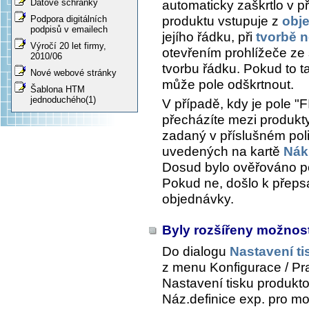
Datové schránky
automaticky zaškrtlo v p
produktu vstupuje z
obj
Podpora digitálních
podpisů v emailech
jejího řádku, při
tvorbě 
Výročí 20 let firmy,
otevřením prohlížeče z
2010/06
tvorbu řádku. Pokud to 
Nové webové stránky
může pole odškrtnout.
Šablona HTM
jednoduchého(1)
V případě, kdy je pole "
přecházíte mezi produkt
zadaný v příslušném pol
uvedených na kartě
Nák
Dosud bylo ověřováno po
Pokud ne, došlo k přeps
objednávky.
Byly rozšířeny možnost
Do dialogu
Nastavení ti
z menu
Konfigurace / Prac
Nastavení tisku produkto
Náz.definice exp.
pro mož