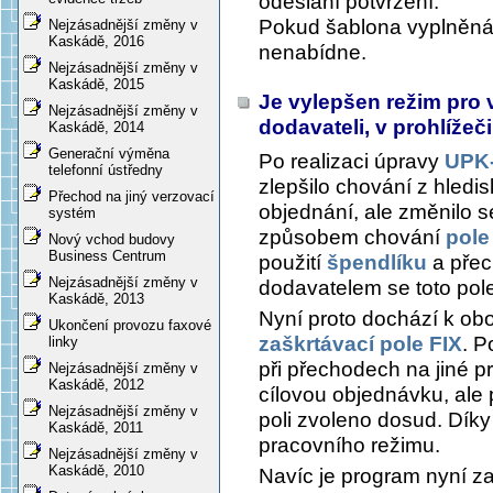
odeslání potvrzení.
Pokud šablona vyplněná 
Nejzásadnější změny v
Kaskádě, 2016
nenabídne.
Nejzásadnější změny v
Kaskádě, 2015
Je vylepšen režim pro 
Nejzásadnější změny v
dodavateli, v prohlíže
Kaskádě, 2014
Generační výměna
Po realizaci úpravy
UPK-
telefonní ústředny
zlepšilo chování z hledi
Přechod na jiný verzovací
objednání, ale změnilo 
systém
způsobem chování
pole
Nový vchod budovy
Business Centrum
použití
špendlíku
a přec
Nejzásadnější změny v
dodavatelem se toto pole
Kaskádě, 2013
Nyní proto dochází k ob
Ukončení provozu faxové
zaškrtávací pole FIX
. P
linky
při přechodech na jiné 
Nejzásadnější změny v
Kaskádě, 2012
cílovou objednávku, ale 
Nejzásadnější změny v
poli zvoleno dosud. Dík
Kaskádě, 2011
pracovního režimu.
Nejzásadnější změny v
Kaskádě, 2010
Navíc je program nyní za