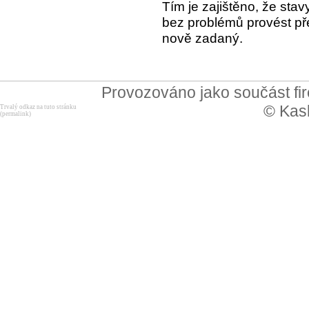
Tím je zajištěno, že stav
bez problémů provést př
nově zadaný.
Provozováno jako součást f
© Kask
Trvalý odkaz na tuto stránku
(permalink)