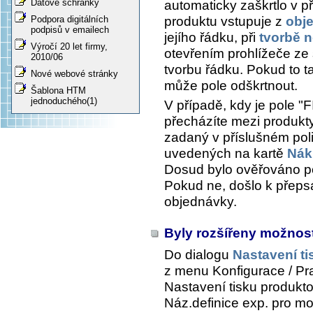
Datové schránky
automaticky zaškrtlo v p
produktu vstupuje z
obj
Podpora digitálních
podpisů v emailech
jejího řádku, při
tvorbě 
Výročí 20 let firmy,
otevřením prohlížeče z
2010/06
tvorbu řádku. Pokud to 
Nové webové stránky
může pole odškrtnout.
Šablona HTM
jednoduchého(1)
V případě, kdy je pole "
přecházíte mezi produkt
zadaný v příslušném pol
uvedených na kartě
Nák
Dosud bylo ověřováno po
Pokud ne, došlo k přeps
objednávky.
Byly rozšířeny možnost
Do dialogu
Nastavení ti
z menu
Konfigurace / Prac
Nastavení tisku produkto
Náz.definice exp.
pro mož