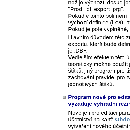
než je výchozí, dosud j
"Prod_lbl_export_prg".
Pokud v tomto poli není 
výchozí definice (i kvůli
Pokud je pole vyplněné, 
Hlavním důvodem této zm
exportu, která bude defin
je .DBF.
Vedlejším efektem této úp
teoreticky možné použít j
štítků, jiný program pro ti
zachování pravidel pro 
jednotlivých štítků.
Program nově pro edit
vyžaduje výhradní rež
Nově je i pro editaci pa
účetnictví na kartě
Obdob
vytváření nového účetn