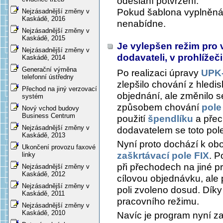
odeslání potvrzení.
Pokud šablona vyplněná 
Nejzásadnější změny v
Kaskádě, 2016
nenabídne.
Nejzásadnější změny v
Kaskádě, 2015
Je vylepšen režim pro 
Nejzásadnější změny v
dodavateli, v prohlíže
Kaskádě, 2014
Generační výměna
Po realizaci úpravy
UPK-
telefonní ústředny
zlepšilo chování z hledi
Přechod na jiný verzovací
objednání, ale změnilo 
systém
způsobem chování
pole
Nový vchod budovy
Business Centrum
použití
špendlíku
a přec
Nejzásadnější změny v
dodavatelem se toto pole
Kaskádě, 2013
Nyní proto dochází k ob
Ukončení provozu faxové
zaškrtávací pole FIX
. P
linky
při přechodech na jiné 
Nejzásadnější změny v
Kaskádě, 2012
cílovou objednávku, ale 
Nejzásadnější změny v
poli zvoleno dosud. Dík
Kaskádě, 2011
pracovního režimu.
Nejzásadnější změny v
Kaskádě, 2010
Navíc je program nyní za