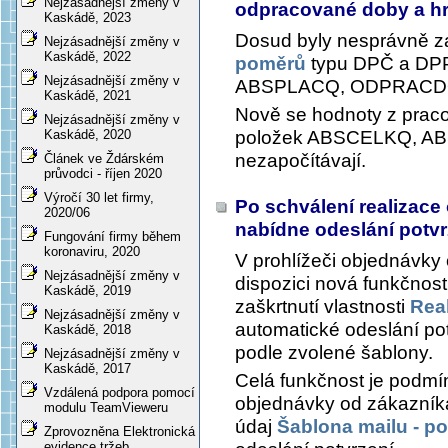
Nejzásadnější změny v
odpracované doby a 
Kaskádě, 2023
Dosud byly nesprávně z
Nejzásadnější změny v
Kaskádě, 2022
poměrů
typu DPČ a DP
Nejzásadnější změny v
ABSPLACQ, ODPRACD
Kaskádě, 2021
Nově se hodnoty z prac
Nejzásadnější změny v
položek ABSCELKQ, 
Kaskádě, 2020
nezapočítávají.
Článek ve Ždárském
průvodci - říjen 2020
Výročí 30 let firmy,
Po schválení realizac
2020/06
nabídne odeslání potvrzu
Fungování firmy během
koronaviru, 2020
V prohlížeči objednávky o
Nejzásadnější změny v
dispozici nová funkčnost
Kaskádě, 2019
zaškrtnutí vlastnosti
Rea
Nejzásadnější změny v
automatické odeslání potv
Kaskádě, 2018
podle zvolené šablony.
Nejzásadnější změny v
Kaskádě, 2017
Celá funkčnost je podmín
Vzdálená podpora pomocí
objednávky od zákazníka
modulu TeamVieweru
údaj
Šablona mailu - pot
Zprovozněna Elektronická
evidence tržeb