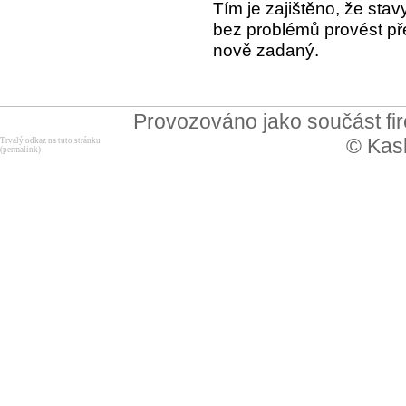
Tím je zajištěno, že stav
bez problémů provést př
nově zadaný.
Provozováno jako součást f
© Kask
Trvalý odkaz na tuto stránku
(permalink)