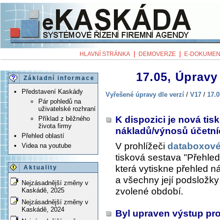
|
|
HLAVNÍ STRÁNKA
DEMOVERZE
E-DOKUMEN
17.05, Úpravy 
Základní informace
Představení Kaskády
Vyřešené úpravy dle verzí
/
V17
/
17.0
Pár pohledů na
uživatelské rozhraní
K dispozici je nová ti
Příklad z běžného
života firmy
nákladů/výnosů účetní
Přehled oblastí
V prohlížeči
databoxové
Videa na youtube
tisková sestava "Přehle
která vytiskne přehled n
Aktuality
a všechny její podsložky (
Nejzásadnější změny v
zvolené období.
Kaskádě, 2025
Nejzásadnější změny v
Kaskádě, 2024
Byl upraven výstup pr