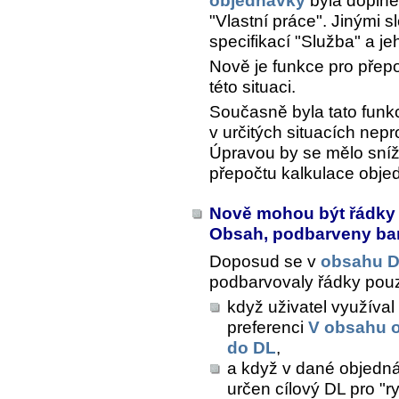
objednávky
byla doplně
"Vlastní práce". Jinými s
specifikací "Služba" a j
Nově je funkce pro přepo
této situaci.
Současně byla tato funk
v určitých situacích nep
Úpravou by se mělo snížit
přepočtu kalkulace obje
Nově mohou být řádky v
Obsah, podbarveny ba
Doposud se v
obsahu D
podbarvovaly řádky pouze
když uživatel využíva
preferenci
V obsahu 
do DL
,
a když v dané objedn
určen cílový DL pro "r