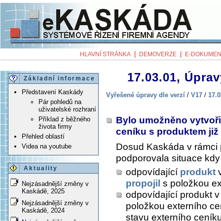
|
|
HLAVNÍ STRÁNKA
DEMOVERZE
E-DOKUMEN
17.03.01, Úprav
Základní informace
Představení Kaskády
Vyřešené úpravy dle verzí
/
V17
/
17.0
Pár pohledů na
uživatelské rozhraní
Bylo umožněno vytvořit
Příklad z běžného
života firmy
ceníku s produktem již
Přehled oblastí
Dosud Kaskáda v rámci
Videa na youtube
podporovala situace kdy
Aktuality
odpovídající
produkt
v
propojil
s položkou ex
Nejzásadnější změny v
Kaskádě, 2025
odpovídající produkt v
Nejzásadnější změny v
položkou externího cen
Kaskádě, 2024
stavu externího ceník