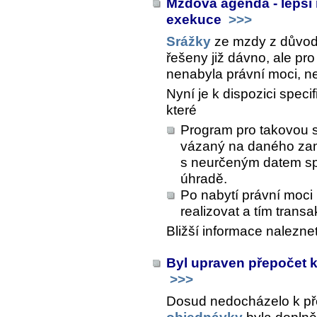
Mzdová agenda - lepší
exekuce
>>>
Srážky
ze mzdy z důvo
řešeny již dávno, ale pro
nenabyla právní moci, ne
Nyní je k dispozici spec
které
Program pro takovou s
vázaný na daného zamě
s neurčeným datem spl
úhradě.
Po nabytí právní moci
realizovat a tím trans
Bližší informace nalezne
Byl upraven přepočet k
>>>
Dosud nedocházelo k p