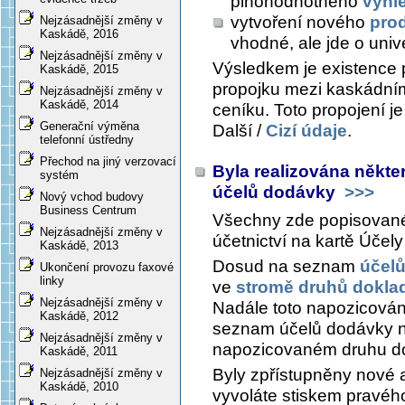
plnohodnotného
vyhl
vytvoření nového
pro
Nejzásadnější změny v
Kaskádě, 2016
vhodné, ale jde o univ
Nejzásadnější změny v
Výsledkem je existence 
Kaskádě, 2015
propojku mezi kaskádní
Nejzásadnější změny v
Kaskádě, 2014
ceníku. Toto propojení je
Generační výměna
Další /
Cizí údaje
.
telefonní ústředny
Přechod na jiný verzovací
Byla realizována někter
systém
účelů dodávky
>>>
Nový vchod budovy
Business Centrum
Všechny zde popisované 
Nejzásadnější změny v
účetnictví na kartě
Účely
Kaskádě, 2013
Dosud na seznam
účel
Ukončení provozu faxové
linky
ve
stromě druhů dokla
Nejzásadnější změny v
Nadále toto napozicování
Kaskádě, 2012
seznam účelů dodávky na 
Nejzásadnější změny v
napozicovaném druhu d
Kaskádě, 2011
Byly zpřístupněny nové 
Nejzásadnější změny v
Kaskádě, 2010
vyvoláte stiskem pravéh