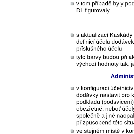
v tom případě byly pod
DL figurovaly.
s aktualizací Kaskády 
definicí účelu dodávek
příslušného účelu
tyto barvy budou při a
výchozí hodnoty tak, j
Administ
v konfiguraci účetnictv
dodávky
nastavit pro 
podkladu (podsvícení).
obezřetně, neboť účel
společně a jiné naopak
přizpůsobené této situ
ve stejném místě v kon