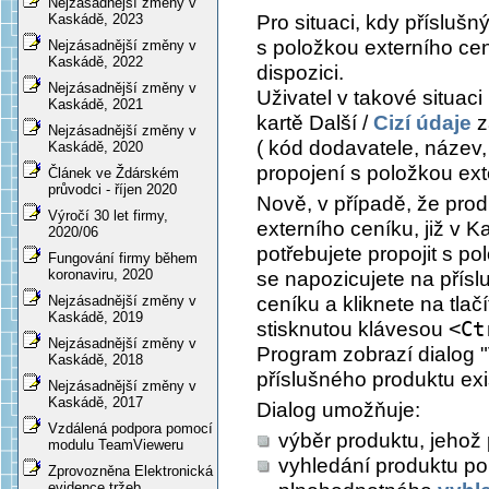
Nejzásadnější změny v
Pro situaci, kdy příslušn
Kaskádě, 2023
s položkou externího cen
Nejzásadnější změny v
Kaskádě, 2022
dispozici.
Nejzásadnější změny v
Uživatel v takové situac
Kaskádě, 2021
kartě
Další /
Cizí údaje
z
Nejzásadnější změny v
( kód dodavatele, název, 
Kaskádě, 2020
propojení s položkou ext
Článek ve Ždárském
průvodci - říjen 2020
Nově, v případě, že prod
Výročí 30 let firmy,
externího ceníku, již v K
2020/06
potřebujete propojit s po
Fungování firmy během
koronaviru, 2020
se napozicujete na přís
ceníku a kliknete na tlač
Nejzásadnější změny v
Kaskádě, 2019
stisknutou klávesou
<Ct
Nejzásadnější změny v
Program zobrazí dialog "
Kaskádě, 2018
příslušného produktu exi
Nejzásadnější změny v
Kaskádě, 2017
Dialog umožňuje:
Vzdálená podpora pomocí
výběr produktu, jehož 
modulu TeamVieweru
vyhledání produktu p
Zprovozněna Elektronická
evidence tržeb