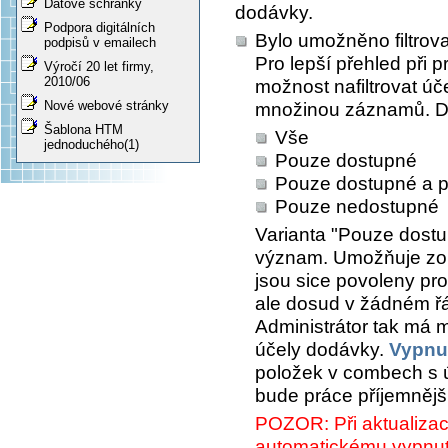
Datové schránky
dodávky.
Podpora digitálních
Bylo umožněno filtrov
podpisů v emailech
Pro lepší přehled při 
Výročí 20 let firmy,
2010/06
možnost nafiltrovat ú
Nové webové stránky
množinou záznamů. Do
Šablona HTM
Vše
jednoduchého(1)
Pouze dostupné
Pouze dostupné a p
Pouze nedostupné
Varianta
"Pouze dostu
význam. Umožňuje zobr
jsou sice povoleny pr
ale dosud v žádném řá
Administrátor tak má 
účely dodávky.
Vypnu
položek v combech s ú
bude práce příjemnějš
POZOR: Při aktualizaci
automatickému vypnu