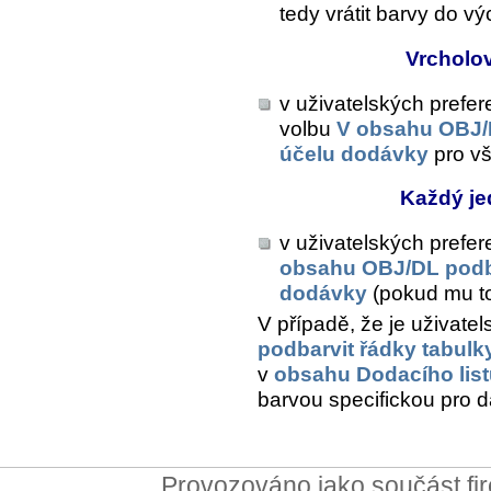
tedy vrátit barvy do v
Vrcholo
v uživatelských prefe
volbu
V obsahu OBJ/D
účelu dodávky
pro vš
Každý je
v uživatelských prefe
obsahu OBJ/DL podba
dodávky
(pokud mu to
V případě, že je uživate
podbarvit řádky tabulk
v
obsahu Dodacího list
barvou specifickou pro 
Provozováno jako součást f