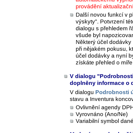
provádění aktualizačn
Další novou funkcí v 
výskyty". Potvrzení té
dialogu s přehledem 
všude byl napozicovan
Některý účel dodávky
při nějakém pokusu, k
účel dodávky a nyní by
získáte přehled o míře 
V dialogu "Podrobnosti 
doplněny informace o
V dialogu
Podrobnosti 
stavu
a
Inventura konco
Ovlivnění agendy DPH
Vyrovnáno (Ano/Ne)
Variabilní symbol dan