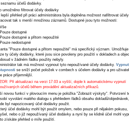
 seznamu účelů dodávky.
o umožněno filtrovat účely dodávky
 lepší přehled při práci administrátora byla doplněna možnost nafiltrovat účel
racovat tak s menší množinou záznamů. Dostupné jsou tyto možnosti:
Vše
Pouze dostupné
Pouze dostupné a přitom nepoužité
Pouze nedostupné
ianta
"Pouze dostupné a přitom nepoužité"
má specifický význam. Umožňuje 
ze ty účely dodávky, které jsou sice povoleny pro použití v dokladech a obj
 dosud v žádném řádku použity nebyly.
inistrátor tak má možnost vypnout tyto nepoužívané účely dodávky.
Vypnut
tupnosti
se sníží počet položek v combech s účelem dodávky a pro uživatel
e práce příjemnější.
OR: Při aktualizaci na verzi 17.03 a vyšší, dojde k automatickému vypnutí
oužívaných účelů během provádění aktualizačních příkazů.
ší novou funkcí v plovoucím menu je položka "Zobrazit výskyty". Potvrzení t
sobí vyvolání malého dialogu s přehledem řádků obsahu dokladů/objednávek
de byl napozicovaný účel dodávky použit.
terý účel dodávky mohl být použit omylem, nebo pouze při nějakém pokusu, 
yšel, nebo o již nepoužívaný účel dodávky a nyní by se klidně účel mohl vyp
to získáte přehled o míře použití.