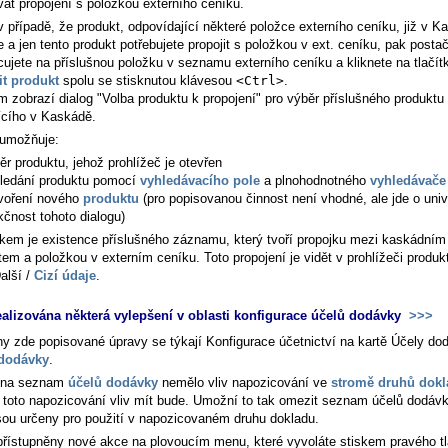
vat propojení s položkou externího ceníku.
v případě, že produkt, odpovídající některé položce externího ceníku, již v K
e a jen tento produkt potřebujete propojit s položkou v ext. ceníku, pak posta
cujete na příslušnou položku v seznamu externího ceníku a kliknete na tlačít
it produkt
spolu se stisknutou klávesou
<Ctrl>
.
m zobrazí dialog "Volba produktu k propojení" pro výběr příslušného produktu
jícího v Kaskádě.
 umožňuje:
ěr produktu, jehož prohlížeč je otevřen
ledání produktu pomocí
vyhledávacího pole
a plnohodnotného
vyhledávače
voření nového
produktu
(pro popisovanou činnost není vhodné, ale jde o univ
kčnost tohoto dialogu)
kem je existence příslušného záznamu, který tvoří propojku mezi kaskádním
tem a položkou v externím ceníku. Toto propojení je vidět v prohlížeči produk
alší /
Cizí údaje
.
ealizována některá vylepšení v oblasti konfigurace účelů dodávky
>>>
y zde popisované úpravy se týkají Konfigurace účetnictví na kartě
Účely dod
 dodávky
.
 na seznam
účelů dodávky
nemělo vliv napozicování ve
stromě druhů dok
 toto napozicování vliv mít bude. Umožní to tak omezit seznam účelů dodávk
jsou určeny pro použití v napozicovaném druhu dokladu.
přístupněny nové akce na plovoucím menu, které vyvoláte stiskem pravého tl