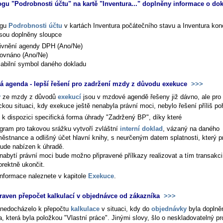
ogu "Podrobnosti účtu" na kartě "Inventura..." doplněny informace o do
ogu
Podrobnosti účtu
v kartách
Inventura počátečního stavu
a
Inventura ko
sou doplněny sloupce
ivnění agendy DPH (Ano/Ne)
ovnáno (Ano/Ne)
iabilní symbol daného dokladu
 agenda - lepší řešení pro zadržení mzdy z důvodu exekuce
>>>
y
ze mzdy z důvodů
exekucí
jsou v mzdové agendě řešeny již dávno, ale pro
ckou situaci, kdy exekuce ještě nenabyla právní moci, nebylo řešení příliš po
e k dispozici specifická forma úhrady "Zadržený BP", díky které
gram pro takovou srážku vytvoří zvláštní
interní doklad
, vázaný na daného
ěstnance a odlišný účet hlavní knihy, s neurčeným datem splatnosti, který p
ude nabízen k úhradě.
nabytí právní moci bude možno připravené přílkazy realizovat a tím transakc
orektně ukončit.
 informace naleznete v kapitole
Exekuce
.
raven přepočet kalkulací v objednávce od zákazníka
>>>
nedocházelo k přepočtu
kalkulace
v situaci, kdy do
objednávky
byla doplně
, která byla položkou "Vlastní práce". Jinými slovy, šlo o neskladovatelný p