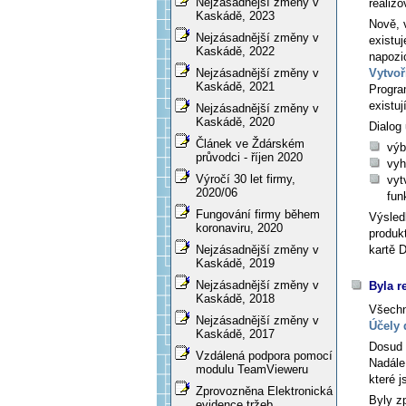
Nejzásadnější změny v
realizo
Kaskádě, 2023
Nově, 
Nejzásadnější změny v
existuj
Kaskádě, 2022
napozi
Vytvoř
Nejzásadnější změny v
Kaskádě, 2021
Progra
existu
Nejzásadnější změny v
Kaskádě, 2020
Dialog
Článek ve Ždárském
výb
průvodci - říjen 2020
vyh
Výročí 30 let firmy,
vyt
2020/06
fun
Fungování firmy během
Výsled
koronaviru, 2020
produk
kartě
D
Nejzásadnější změny v
Kaskádě, 2019
Nejzásadnější změny v
Byla r
Kaskádě, 2018
Všechn
Nejzásadnější změny v
Účely
Kaskádě, 2017
Dosud
Vzdálená podpora pomocí
Nadále
modulu TeamVieweru
které 
Zprovozněna Elektronická
Byly z
evidence tržeb