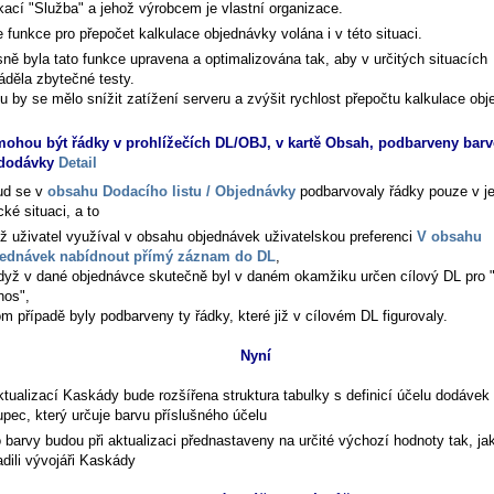
ikací "Služba" a jehož výrobcem je vlastní organizace.
 funkce pro přepočet kalkulace objednávky volána i v této situaci.
ně byla tato funkce upravena a optimalizována tak, aby v určitých situacích
áděla zbytečné testy.
u by se mělo snížit zatížení serveru a zvýšit rychlost přepočtu kalkulace obj
ohou být řádky v prohlížečích DL/OBJ, v kartě Obsah, podbarveny barv
 dodávky
Detail
ud se v
obsahu Dodacího listu / Objednávky
podbarvovaly řádky pouze v j
cké situaci, a to
ž uživatel využíval v obsahu objednávek uživatelskou preferenci
V obsahu
ednávek nabídnout přímý záznam do DL
,
dyž v dané objednávce skutečně byl v daném okamžiku určen cílový DL pro "
nos",
om případě byly podbarveny ty řádky, které již v cílovém DL figurovaly.
Nyní
ktualizací Kaskády bude rozšířena struktura tabulky s definicí účelu dodávek
upec, který určuje barvu příslušného účelu
o barvy budou při aktualizaci přednastaveny na určité výchozí hodnoty tak, jak
adili vývojáři Kaskády