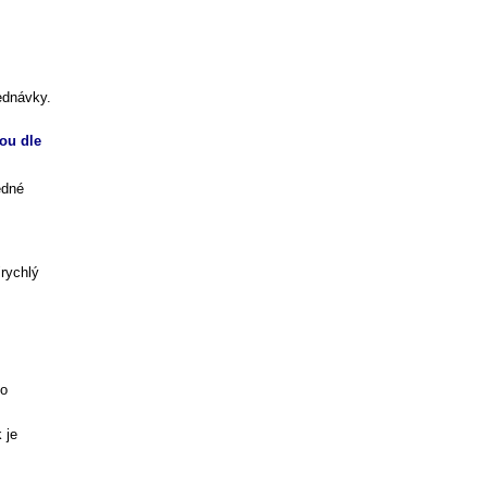
ednávky.
ou dle
edné
rychlý
 o
 je