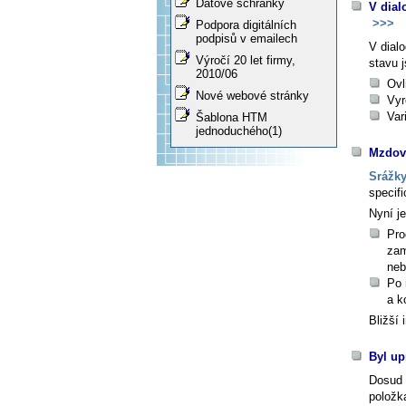
Datové schránky
V dial
>>>
Podpora digitálních
podpisů v emailech
V dial
Výročí 20 let firmy,
stavu
j
2010/06
Ovl
Nové webové stránky
Vyr
Var
Šablona HTM
jednoduchého(1)
Mzdová
Srážk
specifi
Nyní j
Pro
zam
neb
Po 
a k
Bližší
Byl up
Dosud 
položka