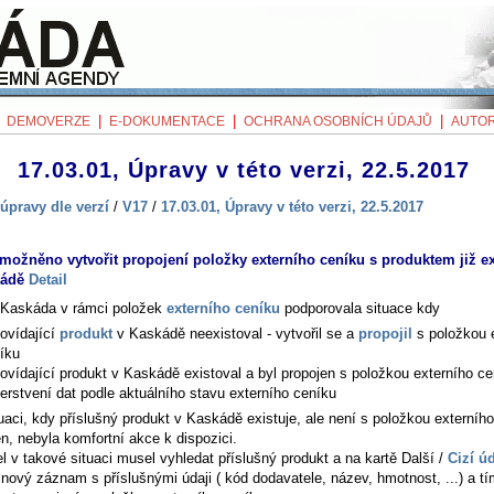
|
|
|
|
DEMOVERZE
E-DOKUMENTACE
OCHRANA OSOBNÍCH ÚDAJŮ
AUTOR
17.03.01, Úpravy v této verzi, 22.5.2017
úpravy dle verzí
/
V17
/
17.03.01, Úpravy v této verzi, 22.5.2017
možněno vytvořit propojení položky externího ceníku s produktem již ex
kádě
Detail
Kaskáda v rámci položek
externího ceníku
podporovala situace kdy
ovídající
produkt
v Kaskádě neexistoval - vytvořil se a
propojil
s položkou 
íku
ovídající produkt v Kaskádě existoval a byl propojen s položkou externího ce
erstvení dat podle aktuálního stavu externího ceníku
uaci, kdy příslušný produkt v Kaskádě existuje, ale není s položkou externíh
n, nebyla komfortní akce k dispozici.
el v takové situaci musel vyhledat příslušný produkt a na kartě
Další /
Cizí ú
 nový záznam s příslušnými údaji ( kód dodavatele, název, hmotnost, ...) a t