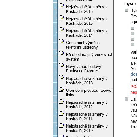
myši v
Nejzásadnější změny v
Byl
Kaskádě, 2016
Pro
Nejzásadnější změny v
a p
Kaskádě, 2015
Nejzásadnější změny v
Kaskádě, 2014
Generační výměna
telefonní ústředny
Var
Přechod na jiný verzovací
pou
systém
ale
Nový vchod budovy
Adm
Business Centrum
dos
Nejzásadnější změny v
bud
Kaskádě, 2013
POZ
Ukončení provozu faxové
nep
linky
Dal
Nejzásadnější změny v
způ
Kaskádě, 2012
všu
Nejzásadnější změny v
Něk
Kaskádě, 2011
nev
Nejzásadnější změny v
Tak
Kaskádě, 2010