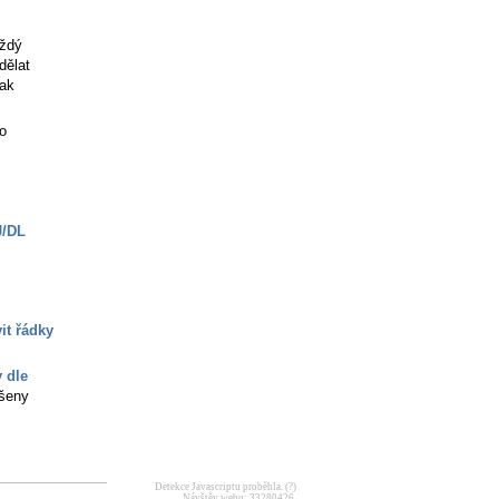
aždý
dělat
pak
do
J/DL
it řádky
 dle
išeny
Detekce Javascriptu proběhla.
(?)
Návštěv webu: 33280426.