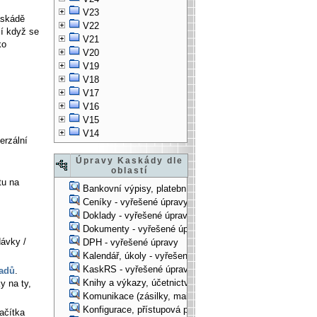
V23
askádě
V22
čí když se
V21
ko
V20
V19
V18
V17
V16
V15
V14
erzální
Úpravy Kaskády dle
oblastí
tu na
Bankovní výpisy, platební příkazy - vyřešené úpravy
Ceníky - vyřešené úpravy
Doklady - vyřešené úpravy
Dokumenty - vyřešené úpravy
ávky /
DPH - vyřešené úpravy
Kalendář, úkoly - vyřešené úpravy
KaskRS - vyřešené úpravy
ladů
.
Knihy a výkazy, účetnictví - vyřešené úpravy
y na ty,
Komunikace (zásilky, mail-systém, ...) - vyřešené úpravy
Konfigurace, přístupová práva, ... - vyřešené úpravy
ačítka