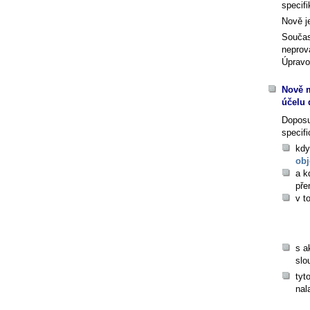
specif
Nově je
Součas
neprov
Úpravo
Nově m
účelu
Dopos
specifi
kdy
obj
a k
pře
v t
s a
slo
tyt
nal