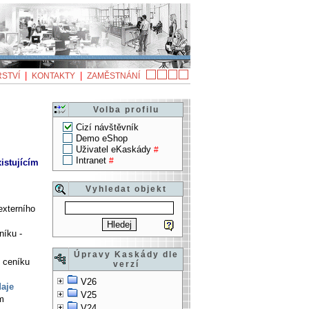
|
|
STVÍ
KONTAKTY
ZAMĚSTNÁNÍ
Volba profilu
Cizí návštěvník
Demo eShop
Uživatel eKaskády
#
Intranet
#
istujícím
Vyhledat objekt
externího
níku -
Úpravy Kaskády dle
o ceníku
verzí
V26
daje
V25
ím
V24