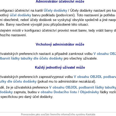
Administrátor účetnictví může
onfiguraci účetnictví na kartě
Účely dodávky
/ Účely dodávky
nastavit pro k
notlivý
účel dodávky
barvu podkladu (podsvícení). Toto nastavení je potřeba 
mi obezřetně, neboť účely dodávek se vyskytují obvykle společně a jiné nao
oliv. Barvy navržené vývojáři jsou přizpůsobené této situaci.
stejném místě v konfiguraci účetnictví provést reset barev, tedy vrátit barvy 
hozího nastavení.
Vrcholový administrátor může
živatelských preferencích nastavit a případně zamknout volbu
V obsahu OB
barvit řádky tabulky dle účelu dodávky
pro všechny uživatele.
Každý jednotlivý uživatel může
živatelských preferencích zapnout/vypnout volbu
V obsahu OBJ/DL podbarv
ulky dle účelu dodávky
(pokud mu to administrátor nezakázal).
adě, že je uživatelská preference
V obsahu OBJ/DL podbarvit řádky tabulky
 dodávky
zapnuta, budou v
obsahu Dodacího listu / Objednávky
řádky rozl
 specifickou pro daný účel dodávky.
Provozováno jako součást firemního informačního systému Kaskáda