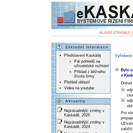
HLAVNÍ STRÁNKA
Základní informace
Představení Kaskády
Vyřešené 
Pár pohledů na
uživatelské rozhraní
Bylo u
Příklad z běžného
v Kas
života firmy
Přehled oblastí
Dosud 
Videa na youtube
odp
cen
odp
Aktuality
obč
Nejzásadnější změny v
Pro sit
Kaskádě, 2025
propoje
Nejzásadnější změny v
Uživat
Kaskádě, 2024
založit