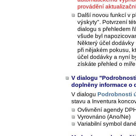
provádění aktualizačn
Další novou funkcí v 
výskyty". Potvrzení té
dialogu s přehledem 
všude byl napozicovan
Některý účel dodávky
při nějakém pokusu, k
účel dodávky a nyní by
získáte přehled o míře 
V dialogu "Podrobnosti 
doplněny informace o
V dialogu
Podrobnosti 
stavu
a
Inventura konco
Ovlivnění agendy DPH
Vyrovnáno (Ano/Ne)
Variabilní symbol dan