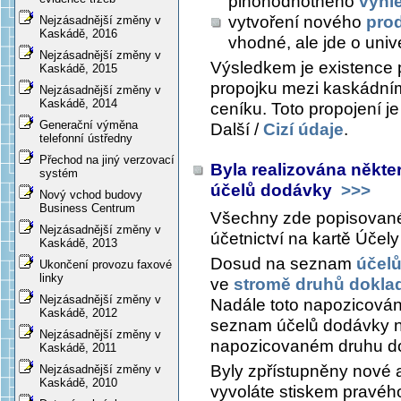
plnohodnotného
vyhl
vytvoření nového
pro
Nejzásadnější změny v
Kaskádě, 2016
vhodné, ale jde o univ
Nejzásadnější změny v
Výsledkem je existence 
Kaskádě, 2015
propojku mezi kaskádní
Nejzásadnější změny v
Kaskádě, 2014
ceníku. Toto propojení je
Generační výměna
Další /
Cizí údaje
.
telefonní ústředny
Přechod na jiný verzovací
Byla realizována někter
systém
účelů dodávky
>>>
Nový vchod budovy
Business Centrum
Všechny zde popisované 
Nejzásadnější změny v
účetnictví na kartě
Účely
Kaskádě, 2013
Dosud na seznam
účel
Ukončení provozu faxové
linky
ve
stromě druhů dokla
Nejzásadnější změny v
Nadále toto napozicování
Kaskádě, 2012
seznam účelů dodávky na 
Nejzásadnější změny v
napozicovaném druhu d
Kaskádě, 2011
Byly zpřístupněny nové 
Nejzásadnější změny v
Kaskádě, 2010
vyvoláte stiskem pravéh