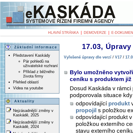
|
|
HLAVNÍ STRÁNKA
DEMOVERZE
E-DOKUMEN
17.03, Úpravy 
Základní informace
Představení Kaskády
Vyřešené úpravy dle verzí
/
V17
/
17.0
Pár pohledů na
uživatelské rozhraní
Bylo umožněno vytvořit
Příklad z běžného
života firmy
ceníku s produktem již
Přehled oblastí
Dosud Kaskáda v rámci
Videa na youtube
podporovala situace kdy
Aktuality
odpovídající
produkt
v
propojil
s položkou ex
Nejzásadnější změny v
Kaskádě, 2025
odpovídající produkt v
Nejzásadnější změny v
položkou externího cen
Kaskádě, 2024
stavu externího ceník