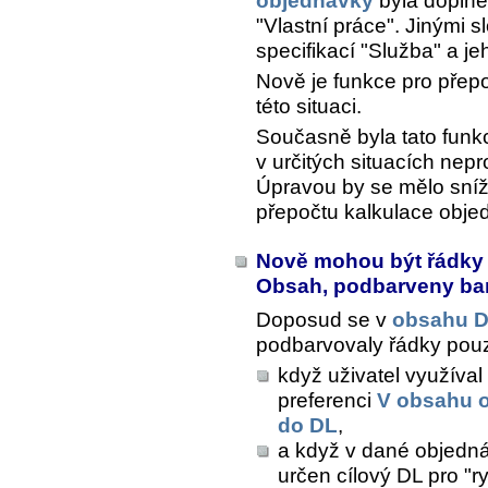
objednávky
byla doplně
"Vlastní práce". Jinými s
specifikací "Služba" a j
Nově je funkce pro přepo
této situaci.
Současně byla tato funk
v určitých situacích nep
Úpravou by se mělo snížit
přepočtu kalkulace obje
Nově mohou být řádky v
Obsah, podbarveny ba
Doposud se v
obsahu D
podbarvovaly řádky pouze
když uživatel využíva
preferenci
V obsahu 
do DL
,
a když v dané objedn
určen cílový DL pro "r