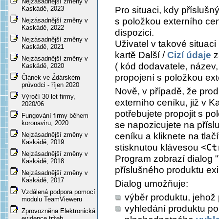
Nejzásadnější změny v
Pro situaci, kdy příslušn
Kaskádě, 2023
s položkou externího cen
Nejzásadnější změny v
Kaskádě, 2022
dispozici.
Nejzásadnější změny v
Uživatel v takové situac
Kaskádě, 2021
kartě
Další /
Cizí údaje
z
Nejzásadnější změny v
( kód dodavatele, název, 
Kaskádě, 2020
propojení s položkou ext
Článek ve Ždárském
průvodci - říjen 2020
Nově, v případě, že prod
Výročí 30 let firmy,
externího ceníku, již v K
2020/06
potřebujete propojit s po
Fungování firmy během
koronaviru, 2020
se napozicujete na přís
ceníku a kliknete na tlač
Nejzásadnější změny v
Kaskádě, 2019
stisknutou klávesou
<Ct
Nejzásadnější změny v
Program zobrazí dialog "
Kaskádě, 2018
příslušného produktu exi
Nejzásadnější změny v
Kaskádě, 2017
Dialog umožňuje:
Vzdálená podpora pomocí
výběr produktu, jehož 
modulu TeamVieweru
vyhledání produktu p
Zprovozněna Elektronická
evidence tržeb