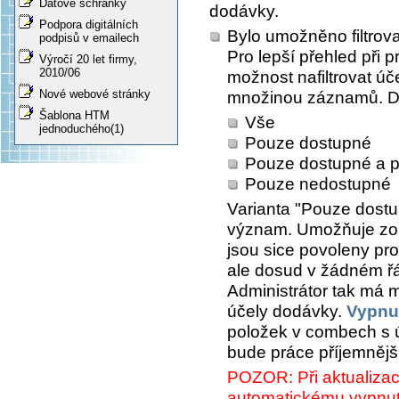
Datové schránky
dodávky.
Podpora digitálních
Bylo umožněno filtrov
podpisů v emailech
Pro lepší přehled při 
Výročí 20 let firmy,
2010/06
možnost nafiltrovat ú
Nové webové stránky
množinou záznamů. Do
Šablona HTM
Vše
jednoduchého(1)
Pouze dostupné
Pouze dostupné a p
Pouze nedostupné
Varianta
"Pouze dostu
význam. Umožňuje zobr
jsou sice povoleny pr
ale dosud v žádném řá
Administrátor tak má 
účely dodávky.
Vypnu
položek v combech s ú
bude práce příjemnějš
POZOR: Při aktualizaci
automatickému vypnu