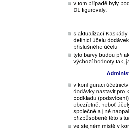
v tom případě byly pod
DL figurovaly.
s aktualizací Kaskády 
definicí účelu dodávek
příslušného účelu
tyto barvy budou při a
výchozí hodnoty tak, j
Administ
v konfiguraci účetnictv
dodávky
nastavit pro 
podkladu (podsvícení).
obezřetně, neboť účel
společně a jiné naopak
přizpůsobené této situ
ve stejném místě v kon