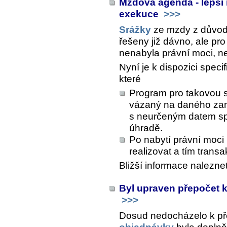
Mzdová agenda - lepší
exekuce
>>>
Srážky
ze mzdy z důvo
řešeny již dávno, ale pro
nenabyla právní moci, ne
Nyní je k dispozici spec
které
Program pro takovou s
vázaný na daného zamě
s neurčeným datem spl
úhradě.
Po nabytí právní moci
realizovat a tím trans
Bližší informace nalezne
Byl upraven přepočet k
>>>
Dosud nedocházelo k p