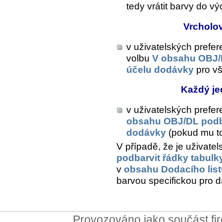
tedy vrátit barvy do v
Vrcholo
v uživatelských prefe
volbu
V obsahu OBJ/D
účelu dodávky
pro vš
Každý je
v uživatelských prefe
obsahu OBJ/DL podba
dodávky
(pokud mu to
V případě, že je uživate
podbarvit řádky tabulk
v
obsahu Dodacího list
barvou specifickou pro 
Provozováno jako součást f