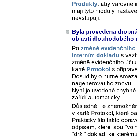
Produkty
, aby varovné i
mají tyto moduly nastav
nevstupují.
Byla provedena drobná 
oblasti dlouhodobého
Po
změně evidenčního 
interním dokladu
s vazb
změně evidenčního účtu
kartě
Protokol
s připrav
Dosud bylo nutné smazat
nagenerovat ho znovu.
Nyní je uvedené chybné
zařídí automaticky.
Důsledněji je znemožněn
v kartě
Protokol
, které p
Prakticky šlo takto opr
odpisem, které jsou "voln
"drží" doklad, ke kterém