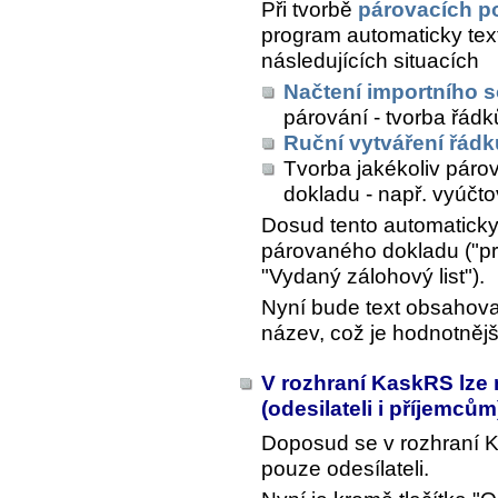
Při tvorbě
párovacích p
program automaticky tex
následujících situacích
Načtení importního 
párování - tvorba řád
Ruční vytváření řádk
Tvorba jakékoliv páro
dokladu - např. vyúčto
Dosud tento automaticky
párovaného dokladu ("pr
"Vydaný zálohový list").
Nyní bude text obsahova
název, což je hodnotnějš
V rozhraní KaskRS lze
(odesilateli i příjemců
Doposud se v rozhraní 
pouze odesílateli.