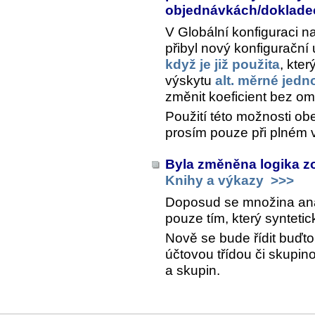
objednávkách/doklad
V Globální konfiguraci n
přibyl nový konfigurační
když je již použita
, kte
výskytu
alt. měrné jedn
změnit koeficient bez om
Použití této možnosti ob
prosím pouze při plném 
Byla změněna logika z
Knihy a výkazy
>>>
Doposud se množina analy
pouze tím, který synteti
Nově se bude řídit buďt
účtovou třídou či skupin
a skupin.