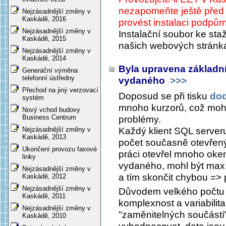
nezapomeňte ještě před i
Nejzásadnější změny v
Kaskádě, 2016
provést instalaci podpů
Nejzásadnější změny v
Instalační soubor ke staž
Kaskádě, 2015
našich webových strán
Nejzásadnější změny v
Kaskádě, 2014
Byla upravena základní
Generační výměna
telefonní ústředny
vydaného
>>>
Přechod na jiný verzovací
Doposud se při tisku
dod
systém
mnoho kurzorů, což mohl
Nový vchod budovy
Business Centrum
problémy.
Každý klient SQL serveru
Nejzásadnější změny v
Kaskádě, 2013
počet současně otevřený
Ukončení provozu faxové
práci otevřel mnoho oken 
linky
vydaného, mohl být max.
Nejzásadnější změny v
a tím skončit chybou =>
Kaskádě, 2012
Nejzásadnější změny v
Důvodem velkého počtu o
Kaskádě, 2011
komplexnost a variabilita
Nejzásadnější změny v
"zaměnitelných součástí"
Kaskádě, 2010