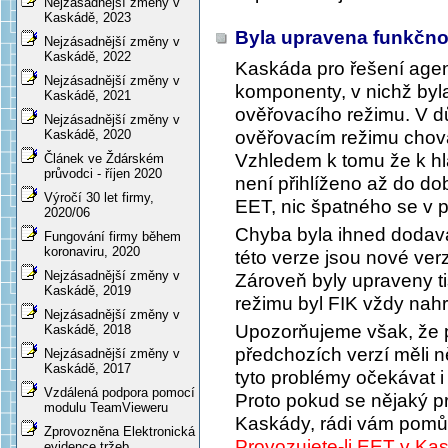
Nejzásadnější změny v
Kaskádě, 2023
Byla upravena funkčno
Nejzásadnější změny v
Kaskádě, 2022
Kaskáda pro řešení ag
Nejzásadnější změny v
komponenty, v nichž byla
Kaskádě, 2021
ověřovacího režimu. V d
Nejzásadnější změny v
ověřovacím režimu choval
Kaskádě, 2020
Vzhledem k tomu že k hl
Článek ve Ždárském
průvodci - říjen 2020
není přihlíženo až do do
Výročí 30 let firmy,
EET, nic špatného se v p
2020/06
Chyba byla ihned dodav
Fungování firmy během
koronaviru, 2020
této verze jsou nové ve
Nejzásadnější změny v
Zároveň byly upraveny ti
Kaskádě, 2019
režimu byl FIK vždy nah
Nejzásadnější změny v
Upozorňujeme však, že p
Kaskádě, 2018
předchozích verzí měli 
Nejzásadnější změny v
Kaskádě, 2017
tyto problémy očekávat i 
Vzdálená podpora pomocí
Proto pokud se nějaký pr
modulu TeamVieweru
Kaskády, rádi vám pom
Zprovozněna Elektronická
Provozujete-li EET v Ka
evidence tržeb