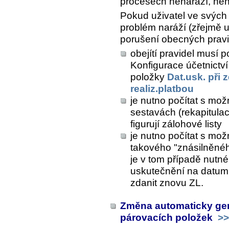
procesech nenaráží, není
Pokud uživatel ve svých
problém naráží (zřejmě u 
porušení obecných pravi
obejítí pravidel musí p
Konfigurace účetnictví
položky
Dat.usk. při 
realiz.platbou
je nutno počítat s mož
sestavách (rekapitula
figurují zálohové listy
je nutno počítat s mo
takového "znásilněnéh
je v tom případě nutné
uskutečnění na datum p
zdanit znovu ZL.
Změna automaticky gen
párovacích položek
>>