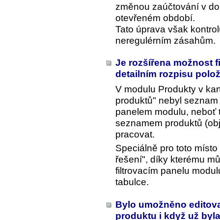
změnou zaúčtování v dok
otevřeném období.
Tato úprava však kontrol
neregulérním zásahům.
Je rozšířena možnost f
detailním rozpisu pol
V modulu Produkty v kart
produktů" nebyl seznam 
panelem modulu, neboť 
seznamem produktů (objek
pracovat.
Speciálně pro toto míst
řešení", díky kterému mů
filtrovacím panelu modulu
tabulce.
Bylo umožněno editovat
produktu i když už byla 