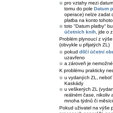
pro vztahy mezi datumy
tomu do pole
Datum p
operace) nelze zadat d
platba na konto tohoto
toto "Datum platby" b
účetních knih
, jde o
Problém plynoucí z výš
(obvykle u přijatých ZL)
pokud
dílčí účetní o
uzavřeno
a zároveň je nemožné 
K problému prakticky ne
u vydaných ZL, neboť ta
Kaskády
u veškerých ZL (vydaný
reálném čase, nikoliv
mnoha týdnů či měsíc
Pokud uživatel na výše 