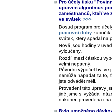
Pro účely tisku "Povin
upraven algoritmus poč
zaměstnanců, kteří ve
ve svátek
>>>
Dosud program pro účel
pracovní doby
započítá
svátek, který spadal na 
Nově jsou hodiny v uved
vyloučeny.
Rozdíl mezi částkou vy
velmi nepatrný.
Původní výpočet byl ve 
nemůže napadat za to, ž
jste odvádět měli.
Provedení této úpravy j
jiné jsme si vyžádali náz
nakonec provedena i na 
Bylo umožněno dávkov