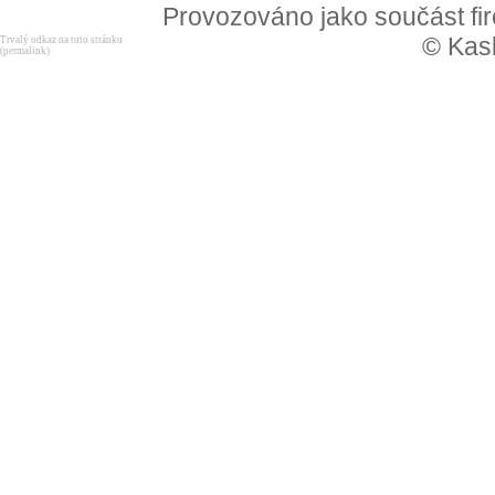
Provozováno jako součást f
© Kask
Trvalý odkaz na tuto stránku
(permalink)