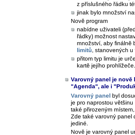
z příslušného řádku t
jinak bylo množství n
Nově program
nabídne uživateli (pře
řádky) možnost nastav
množství, aby finálně
limitů
, stanovených u 
přitom typ limitu je ur
kartě jejího prohlížeče
Varovný panel je nově 
"Agenda", ale i "Produ
Varovný panel
byl dosud
je pro naprostou většin
také přirozeným místem, 
Zde také varovný panel d
jediné.
Nově je varovný panel u