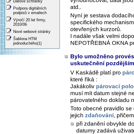
vyhodnocovat, data jsou
Datové schránky
atd..
Podpora digitálních
podpisů v emailech
Nyní je sestava dodacíh
Výročí 20 let firmy,
specifického mechanism
2010/06
otevřených kurzorů.
Nové webové stránky
I nadále však velmi do
Šablona HTM
NEPOTŘEBNÁ OKNA proh
jednoduchého(1)
Bylo umožněno provés
uskutečnění pozdějším,
V Kaskádě platí pro
pár
které říká :
Jakákoliv
párovací pol
musí mít datum stejné ne
párovatelného dokladu n
Toto obecné pravidlo se 
jejich
zdaňování
, přiče
při zdanění obvykle 
datumy zadává uživat