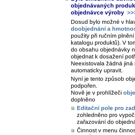
objednávaných produkt
objednávce výroby
>>
Dosud bylo možné v hla
doobjednání a hmotnos
použity při ručním plně
katalogu produktů). V to
do obsahu objednávky na
objednat k dosažení pot
Neexistovala žádná jiná 
automaticky upravit.
Nyní je tento způsob obj
podpořen.
Nově je v prohlížeči
obj
doplněno
Editační pole pro za
zohledněno pro vypočí
zařazování do objedn
Činnost v menu činno