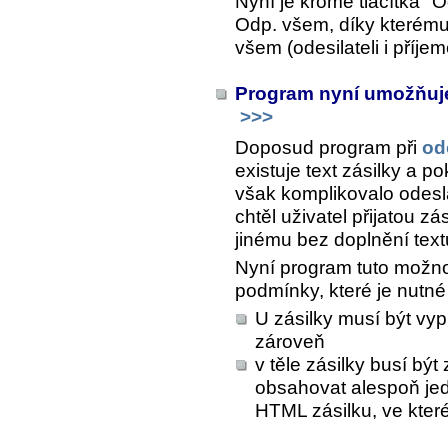
Nyní je kromě tlačítka "O
Odp. všem
, díky kterém
všem (odesilateli i příje
Program nyní umožňuje
>>>
Doposud program při
od
existuje text zásilky a p
však komplikovalo odeslá
chtěl uživatel přijatou z
jinému bez doplnění text
Nyní program tuto možnos
podmínky, které je nutné 
U zásilky musí být vyp
zároveň
v těle zásilky busí bý
obsahovat alespoň j
HTML zásilku, ve které 