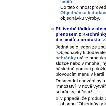
limitů
.
Co tato činnost proved
Objednávka k dodava
objednávku výroby.
Při tvorbě řádků v obs
přenosem z K-schránky
dle limitů u produktu
>
Jedná se o jeden ze zp
"Objednávky k dodavateli
schránky
určité produkt
složce nebo v mnoha jin
následně pomocí polož
plovoucím menu v kartě
Dosavadní chování bylo 
"množství" v nově vytvá
schránky, přičemž
v případě, že produkt 
obsahu "Objednávky k 