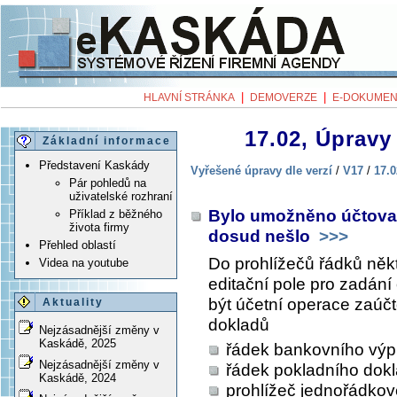
|
|
HLAVNÍ STRÁNKA
DEMOVERZE
E-DOKUMEN
17.02, Úpravy 
Základní informace
Představení Kaskády
Vyřešené úpravy dle verzí
/
V17
/
17.0
Pár pohledů na
uživatelské rozhraní
Bylo umožněno účtovat
Příklad z běžného
života firmy
dosud nešlo
>>>
Přehled oblastí
Do prohlížečů řádků něk
Videa na youtube
editační pole pro zadání
být účetní operace zaúčt
Aktuality
dokladů
Nejzásadnější změny v
Kaskádě, 2025
řádek bankovního výp
Nejzásadnější změny v
řádek pokladního dok
Kaskádě, 2024
prohlížeč jednořádko