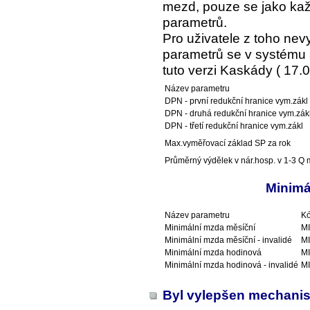
mezd, pouze se jako kaž
parametrů.
Pro uživatele z toho ne
parametrů se v systému a
tuto verzi Kaskády ( 17.0
Název parametru
DPN - první redukční hranice vym.zákl
DPN - druhá redukční hranice vym.zák
DPN - třetí redukční hranice vym.zákl
Max.vyměřovací základ SP za rok
Průměrný výdělek v nár.hosp. v 1-3 Q m
Minimá
Název parametru
Kó
Minimální mzda měsíční
M
Minimální mzda měsíční - invalidé
M
Minimální mzda hodinová
M
Minimální mzda hodinová - invalidé
M
Byl vylepšen mechanis