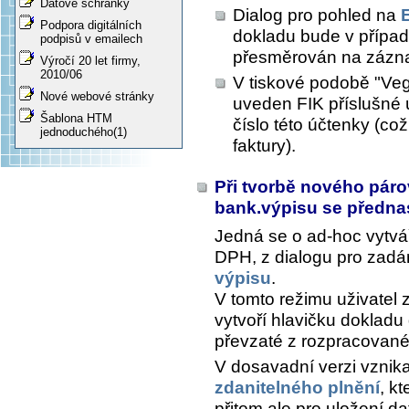
Datové schránky
Dialog pro pohled na
Podpora digitálních
dokladu bude v případ
podpisů v emailech
přesměrován na záznam
Výročí 20 let firmy,
2010/06
V tiskové podobě "Veg
Nové webové stránky
uveden FIK příslušné 
Šablona HTM
číslo této účtenky (co
jednoduchého(1)
faktury).
Při tvorbě nového pár
bank.výpisu se předn
Jedná se o ad-hoc vytvá
DPH, z dialogu pro zadán
výpisu
.
V tomto režimu uživatel 
vytvoří hlavičku dokladu
převzaté z rozpracované
V dosavadní verzi vznik
zdanitelného plnění
, k
přitom ale pro uložení d