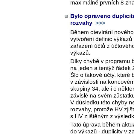
maximálně prvních 8 zn
Bylo opraveno duplicit
rozvahy
>>>
Během otevírání nového
vytvoření definic výkazů
zařazení účtů z účtovéh
výkazů.
Díky chybě v programu b
na jeden a tentýž řádek 
Šlo o takové účty, které
v závislosti na koncovém
skupiny 34, ale i o někte
závislé na svém zůstatk
V důsledku této chyby 
rozvahy, protože HV zji
s HV zjištěným z výsled
Tato úprava během aktua
do výkazů - duplicity v z