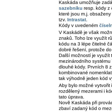
Kaskáda umožňuje zadá
sazebníku
resp. kódy z
které jsou m.j. obsaženy 
tzv.
Intrastat
.
Kódy v uvedeném
čísel
V Kaskádě je však možné
znaků. Toho lze využít 
kódu na 3 lépe čitelné čá
dobré řešení, protože do
Další možností je využít
mezinárodního systému 
dlouhé kódy. Prvních 8 
kombinované nomenklatur
tak výhodně jeden kód v
Aby bylo možné vytvořit 
rozdělený mezerami i kó
tato úprava.
Nově Kaskáda při prová
zbaví zadaný kód o meze