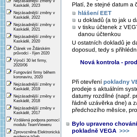
Nejzásadnější změny v
Platí, že stejné datum a 
Kaskádě, 2023
hlášení EET
Nejzásadnější změny v
Kaskádě, 2022
u dokladů (a to jak u 
Nejzásadnější změny v
v tisku účtenek z VEGY
Kaskádě, 2021
danou účtenkou
Nejzásadnější změny v
Kaskádě, 2020
U ostatních dokladů je 
Článek ve Ždárském
doposud, tedy s přihléd
průvodci - říjen 2020
Výročí 30 let firmy,
Nová kontrola - pro
2020/06
Fungování firmy během
koronaviru, 2020
Při otevření
pokladny 
Nejzásadnější změny v
prodeje s aktuálním sys
Kaskádě, 2019
datumy rozdílné (např. p
Nejzásadnější změny v
Kaskádě, 2018
řádně uzávěrka dne) a z
Nejzásadnější změny v
předchozího měsíce, pro
Kaskádě, 2017
Vzdálená podpora pomocí
Bylo upraveno chování
modulu TeamVieweru
pokladně VEGA
>>>
Zprovozněna Elektronická
evidence tržeb