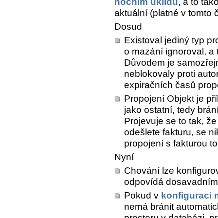
nočním úklidu
, a to ta
aktuální (platné v tomto
Dosud
Existoval jediný typ pr
o mazání ignoroval, a
Důvodem je samozřejm
neblokovaly proti aut
expiračních časů propo
Propojení
Objekt je př
jako ostatní, tedy br
Projevuje se to tak, že
odešlete fakturu, se 
propojení s fakturou t
Nyní
Chování lze konfigurov
odpovídá dosavadním
Pokud v
konfiguraci 
nemá bránit automatic
prostoru v databázi, pr