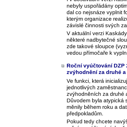
nebyly uspořádány optimá
dal co nejsnáze vyplnit 
kterým organizace realiz
závislé činnosti svých z
V aktuální verzi Kaskád
některé nadbytečné slou
zde takové sloupce (vy
vedou přímočaře k vypln
Roční vyúčtování DZP 
zvýhodnění za druhé a 
Ve funkci, která iniciali
jednotlivých zaměstnanc
zvýhodněních za druhé a 
Důvodem byla atypická s
měnily během roku a da
předpokladům.
Pokud tedy chcete navýše