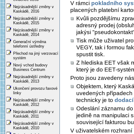
V rámci
pokladního sy
Nejzásadnější změny v
placených platební karto
Kaskádě, 2016
Kvůli pozdějšímu zpra
Nejzásadnější změny v
Kaskádě, 2015
adresný prodej (obsluha
Nejzásadnější změny v
jakýsi "pseudokontakt
Kaskádě, 2014
Tisk může uživatel pr
Generační výměna
telefonní ústředny
VEGY, tak i formou faktu
spustit tisk.
Přechod na jiný verzovací
systém
Z hlediska EET však m
Nový vchod budovy
který je do EET-systé
Business Centrum
Nejzásadnější změny v
Proto jsou zavedeny násl
Kaskádě, 2013
Objektem, který Kask
Ukončení provozu faxové
uvedených případech
linky
technicky je to
dodací 
Nejzásadnější změny v
Kaskádě, 2012
Odeslání záznamu do
Nejzásadnější změny v
jedině na manipulaci 
Kaskádě, 2011
související fakturou b
Nejzásadnější změny v
Kaskádě, 2010
V uživatelském rozhraní