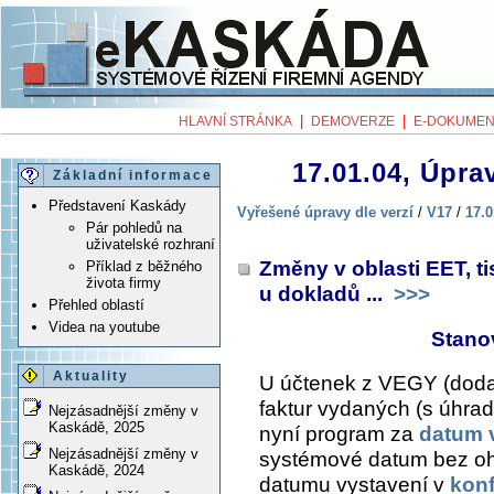
|
|
HLAVNÍ STRÁNKA
DEMOVERZE
E-DOKUMEN
17.01.04, Úprav
Základní informace
Představení Kaskády
Vyřešené úpravy dle verzí
/
V17
/
17.0
Pár pohledů na
uživatelské rozhraní
Změny v oblasti EET, ti
Příklad z běžného
života firmy
u dokladů ...
>>>
Přehled oblastí
Videa na youtube
Stano
Aktuality
U účtenek z VEGY (dodací
faktur vydaných (s úhrad
Nejzásadnější změny v
Kaskádě, 2025
nyní program za
datum 
Nejzásadnější změny v
systémové datum bez oh
Kaskádě, 2024
datumu vystavení v
konf