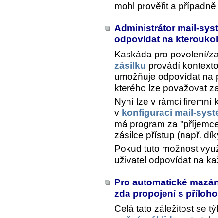
mohl prověřit a případně
Administrátor mail-sy
odpovídat na kteroukoli
Kaskáda pro povolení/za
zásilku
provádí kontexto
umožňuje odpovídat na př
kterého lze považovat za
Nyní lze v rámci firemní 
v
konfiguraci mail-sys
má program za "příjemc
zásilce přístup (např. dí
Pokud tuto možnost využ
uživatel odpovídat na ka
Pro automatické mazání
zda propojení s přílo
Celá tato záležitost se t