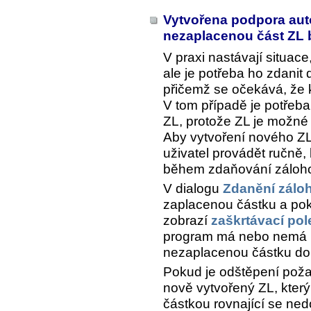
Vytvořena podpora aut
nezaplacenou část ZL
V praxi nastávají situac
ale je potřeba ho zdanit
přičemž se očekává, že 
V tom případě je potřeb
ZL, protože ZL je možné
Aby vytvoření nového Z
uživatel provádět ručně
během zdaňování zálohov
V dialogu
Zdanění zálo
zaplacenou částku a poku
zobrazí
zaškrtávací pol
program má nebo nemá 
nezaplacenou částku do
Pokud je odštěpení pož
nově vytvořený ZL, který
částkou rovnající se ned