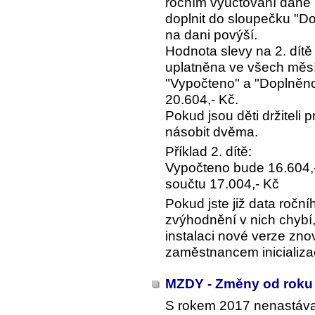
ročním vyúčtování daně u
doplnit do sloupečku "Do
na dani povýší.
Hodnota slevy na 2. dítě
uplatněna ve všech měsí
"Vypočteno" a "Doplněno"
20.604,- Kč.
Pokud jsou děti držiteli 
násobit dvěma.
Příklad 2. dítě:
Vypočteno bude 16.604,-
součtu 17.004,- Kč
Pokud jste již data roční
zvýhodnění v nich chybí, 
instalaci nové verze zno
zaměstnancem inicializa
MZDY - Změny od roku
S rokem 2017 nenastáva