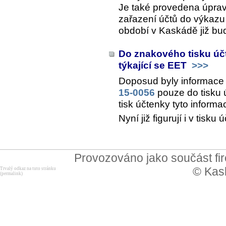
Je také provedena úprav
zařazení účtů do výkazu 
období v Kaskádě již bu
Do znakového tisku úč
týkající se EET
>>>
Doposud byly informace
15-0056
pouze do tisku 
tisk účtenky tyto informa
Nyní již figurují i v tis
Provozováno jako součást f
© Kask
Trvalý odkaz na tuto stránku
(permalink)