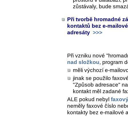
zůstávaly, bude smaz
Při tvorbě hromadné zá
kontaktů bez e-mailov
adresáty
>>>
Při vzniku nové "hromadn
nad složkou
, program d
měli výchozí e-mailov
jinak se použilo faxové
"Způsob adresace" na 
kontakt měl zadané fa
ALE pokud nebyl
faxov
neměly faxové číslo nebo
kontakty bez e-mailové a