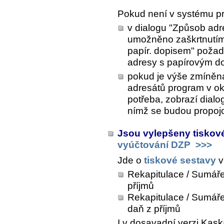
Pokud není v systému p
v dialogu "Způsob adre
umožněno zaškrtnutím 
papír. dopisem" požad
adresy s papírovým d
pokud je výše zmíněná 
adresátů program v o
potřeba, zobrazí dialo
nímž se budou propojo
Jsou vylepšeny tiskov
vyúčtování DZP
>>>
Jde o
tiskové sestavy
v
Rekapitulace / Sumáře
příjmů
Rekapitulace / Sumář
daň z příjmů
I v dosavadní verzi Kask