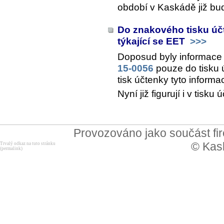
období v Kaskádě již bu
Do znakového tisku úč
týkající se EET
>>>
Doposud byly informace
15-0056
pouze do tisku 
tisk účtenky tyto informa
Nyní již figurují i v tis
Provozováno jako součást f
© Kask
Trvalý odkaz na tuto stránku
(permalink)