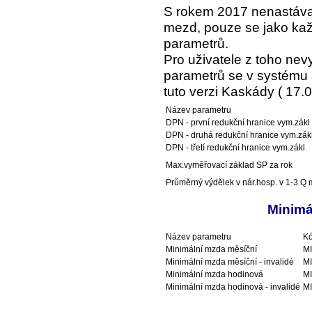
S rokem 2017 nenastáva
mezd, pouze se jako kaž
parametrů.
Pro uživatele z toho ne
parametrů se v systému a
tuto verzi Kaskády ( 17.0
Název parametru
DPN - první redukční hranice vym.zákl
DPN - druhá redukční hranice vym.zák
DPN - třetí redukční hranice vym.zákl
Max.vyměřovací základ SP za rok
Průměrný výdělek v nár.hosp. v 1-3 Q m
Minimá
Název parametru
Kó
Minimální mzda měsíční
M
Minimální mzda měsíční - invalidé
M
Minimální mzda hodinová
M
Minimální mzda hodinová - invalidé
M