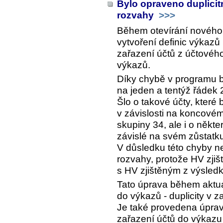
Bylo opraveno duplicit
rozvahy
>>>
Během otevírání nového
vytvoření definic výkazů
zařazení účtů z účtovéh
výkazů.
Díky chybě v programu b
na jeden a tentýž řádek 
Šlo o takové účty, které
v závislosti na koncovém
skupiny 34, ale i o někte
závislé na svém zůstatk
V důsledku této chyby 
rozvahy, protože HV zji
s HV zjištěným z výsled
Tato úprava během aktua
do výkazů - duplicity v z
Je také provedena úprav
zařazení účtů do výkazu 