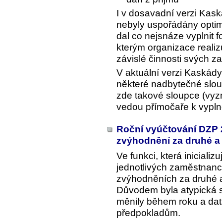
I v dosavadní verzi Kask
nebyly uspořádány optimá
dal co nejsnáze vyplnit 
kterým organizace realiz
závislé činnosti svých z
V aktuální verzi Kaskád
některé nadbytečné slou
zde takové sloupce (vy
vedou přímočaře k vypln
Roční vyúčtování DZP 
zvýhodnění za druhé a 
Ve funkci, která iniciali
jednotlivých zaměstnanc
zvýhodněních za druhé a 
Důvodem byla atypická s
měnily během roku a da
předpokladům.