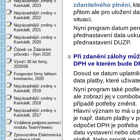
Nejzásadnější změny v
zdanitelného plnění
, k
Kaskádě, 2023
přitom ale pro uložení d
Nejzásadnější změny v
Kaskádě, 2022
situaci.
Nejzásadnější změny v
Nyní program datum peně
Kaskádě, 2021
přednastavení data uskut
Nejzásadnější změny v
přednastavení DUZP.
Kaskádě, 2020
Článek ve Ždárském
průvodci - říjen 2020
Při zdanění zálohy může
Výročí 30 let firmy,
DPH ve kterém bude 
2020/06
Dosud se datum uplatněn
Fungování firmy během
koronaviru, 2020
data platby, které uživate
Nejzásadnější změny v
Nyní program také podle
Kaskádě, 2019
ale zobrazí jej v combob
Nejzásadnější změny v
případě potřeby změnit.
Kaskádě, 2018
Hlavní význam to má u po
Nejzásadnější změny v
Kaskádě, 2017
je např. datum platby v
Vzdálená podpora pomocí
odpočet DPH je potřeba p
modulu TeamVieweru
datu vystavení nebo obd
Zprovozněna Elektronická
platbě. Nebo prostě jen 
evidence tržeb