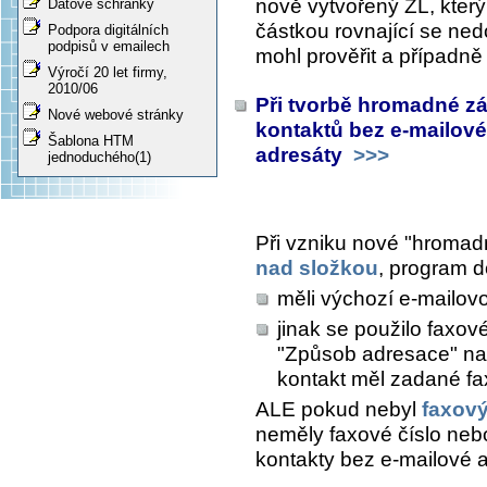
nově vytvořený ZL, který
Datové schránky
částkou rovnající se ned
Podpora digitálních
podpisů v emailech
mohl prověřit a případně
Výročí 20 let firmy,
2010/06
Při tvorbě hromadné zá
Nové webové stránky
kontaktů bez e-mailov
Šablona HTM
adresáty
>>>
jednoduchého(1)
Při vzniku nové "hromadn
nad složkou
, program d
měli výchozí e-mailov
jinak se použilo faxové
"Způsob adresace" na 
kontakt měl zadané fa
ALE pokud nebyl
faxov
neměly faxové číslo nebo
kontakty bez e-mailové a