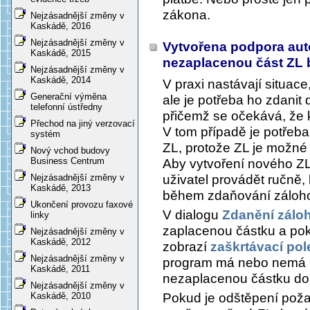
zákona.
Nejzásadnější změny v
Kaskádě, 2016
Nejzásadnější změny v
Vytvořena podpora aut
Kaskádě, 2015
nezaplacenou část ZL
Nejzásadnější změny v
Kaskádě, 2014
V praxi nastávají situac
Generační výměna
ale je potřeba ho zdanit
telefonní ústředny
přičemž se očekává, že 
Přechod na jiný verzovací
V tom případě je potřeb
systém
ZL, protože ZL je možné
Nový vchod budovy
Business Centrum
Aby vytvoření nového Z
uživatel provádět ručně
Nejzásadnější změny v
Kaskádě, 2013
během zdaňování zálohov
Ukončení provozu faxové
V dialogu
Zdanění zálo
linky
zaplacenou částku a poku
Nejzásadnější změny v
Kaskádě, 2012
zobrazí
zaškrtávací pol
Nejzásadnější změny v
program má nebo nemá 
Kaskádě, 2011
nezaplacenou částku do
Nejzásadnější změny v
Pokud je odštěpení pož
Kaskádě, 2010