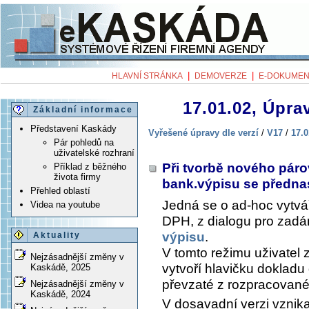
|
|
HLAVNÍ STRÁNKA
DEMOVERZE
E-DOKUMEN
17.01.02, Úprav
Základní informace
Představení Kaskády
Vyřešené úpravy dle verzí
/
V17
/
17.0
Pár pohledů na
uživatelské rozhraní
Při tvorbě nového pár
Příklad z běžného
života firmy
bank.výpisu se předn
Přehled oblastí
Jedná se o ad-hoc vytvá
Videa na youtube
DPH, z dialogu pro zadán
výpisu
.
Aktuality
V tomto režimu uživatel 
Nejzásadnější změny v
vytvoří hlavičku dokladu
Kaskádě, 2025
převzaté z rozpracované
Nejzásadnější změny v
Kaskádě, 2024
V dosavadní verzi vznik