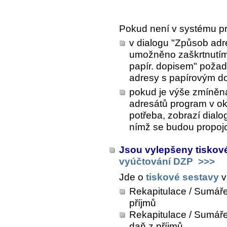
Pokud není v systému p
v dialogu "Způsob adre
umožněno zaškrtnutím 
papír. dopisem" požad
adresy s papírovým d
pokud je výše zmíněná 
adresátů program v o
potřeba, zobrazí dialo
nímž se budou propojo
Jsou vylepšeny tiskov
vyúčtování DZP
>>>
Jde o
tiskové sestavy
v
Rekapitulace / Sumáře
příjmů
Rekapitulace / Sumář
daň z příjmů