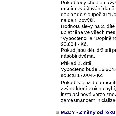
Pokud tedy chcete navýše
ročním vyúčtování daně u
doplnit do sloupečku "Do
na dani povýší.
Hodnota slevy na 2. dítě
uplatněna ve všech měsí
"Vypočteno" a "Doplněno"
20.604,- Kč.
Pokud jsou děti držiteli 
násobit dvěma.
Příklad 2. dítě:
Vypočteno bude 16.604,-
součtu 17.004,- Kč
Pokud jste již data roční
zvýhodnění v nich chybí, 
instalaci nové verze zno
zaměstnancem inicializa
MZDY - Změny od roku