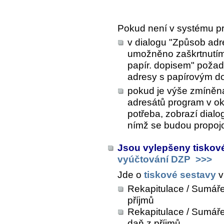
Pokud není v systému p
v dialogu "Způsob adre
umožněno zaškrtnutím 
papír. dopisem" požad
adresy s papírovým d
pokud je výše zmíněná 
adresátů program v o
potřeba, zobrazí dialo
nímž se budou propojo
Jsou vylepšeny tiskov
vyúčtování DZP
>>>
Jde o
tiskové sestavy
v
Rekapitulace / Sumáře
příjmů
Rekapitulace / Sumář
daň z příjmů