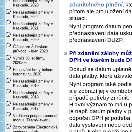
Nejzásadnější změny v
zdanitelného plnění
, k
Kaskádě, 2023
přitom ale pro uložení d
Nejzásadnější změny v
Kaskádě, 2022
situaci.
Nejzásadnější změny v
Nyní program datum peně
Kaskádě, 2021
přednastavení data uskut
Nejzásadnější změny v
přednastavení DUZP.
Kaskádě, 2020
Článek ve Ždárském
průvodci - říjen 2020
Při zdanění zálohy může
Výročí 30 let firmy,
DPH ve kterém bude 
2020/06
Dosud se datum uplatněn
Fungování firmy během
koronaviru, 2020
data platby, které uživate
Nejzásadnější změny v
Nyní program také podle
Kaskádě, 2019
ale zobrazí jej v combob
Nejzásadnější změny v
případě potřeby změnit.
Kaskádě, 2018
Hlavní význam to má u po
Nejzásadnější změny v
Kaskádě, 2017
je např. datum platby v
Vzdálená podpora pomocí
odpočet DPH je potřeba p
modulu TeamVieweru
datu vystavení nebo obd
Zprovozněna Elektronická
platbě. Nebo prostě jen 
evidence tržeb