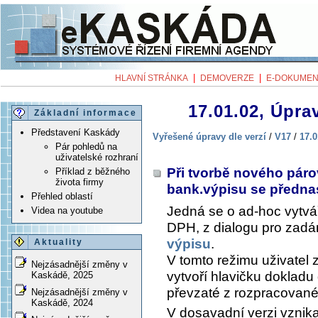
|
|
HLAVNÍ STRÁNKA
DEMOVERZE
E-DOKUMEN
17.01.02, Úprav
Základní informace
Představení Kaskády
Vyřešené úpravy dle verzí
/
V17
/
17.0
Pár pohledů na
uživatelské rozhraní
Při tvorbě nového pár
Příklad z běžného
života firmy
bank.výpisu se předn
Přehled oblastí
Jedná se o ad-hoc vytvá
Videa na youtube
DPH, z dialogu pro zadán
výpisu
.
Aktuality
V tomto režimu uživatel 
Nejzásadnější změny v
vytvoří hlavičku dokladu
Kaskádě, 2025
převzaté z rozpracované
Nejzásadnější změny v
Kaskádě, 2024
V dosavadní verzi vznik