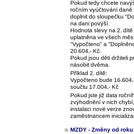
Pokud tedy chcete navýše
ročním vyúčtování daně u
doplnit do sloupečku "Do
na dani povýší.
Hodnota slevy na 2. dítě
uplatněna ve všech měsí
"Vypočteno" a "Doplněno"
20.604,- Kč.
Pokud jsou děti držiteli 
násobit dvěma.
Příklad 2. dítě:
Vypočteno bude 16.604,-
součtu 17.004,- Kč
Pokud jste již data roční
zvýhodnění v nich chybí, 
instalaci nové verze zno
zaměstnancem inicializa
MZDY - Změny od roku