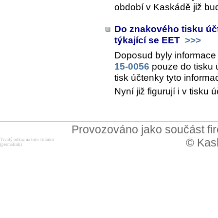
období v Kaskádě již bu
Do znakového tisku úč
týkající se EET
>>>
Doposud byly informace
15-0056
pouze do tisku 
tisk účtenky tyto informa
Nyní již figurují i v tis
Provozováno jako součást f
© Kask
Trvalý odkaz na tuto stránku
(permalink)