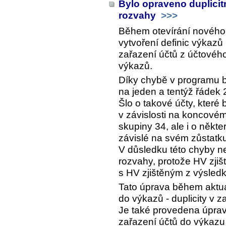
Bylo opraveno duplicit
rozvahy
>>>
Během otevírání nového
vytvoření definic výkazů
zařazení účtů z účtovéh
výkazů.
Díky chybě v programu b
na jeden a tentýž řádek 
Šlo o takové účty, které
v závislosti na koncovém
skupiny 34, ale i o někte
závislé na svém zůstatk
V důsledku této chyby 
rozvahy, protože HV zji
s HV zjištěným z výsled
Tato úprava během aktua
do výkazů - duplicity v z
Je také provedena úprav
zařazení účtů do výkazu 