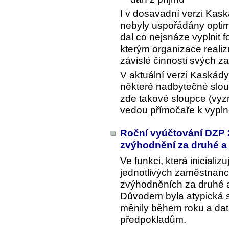
I v dosavadní verzi Kask
nebyly uspořádány optimá
dal co nejsnáze vyplnit 
kterým organizace realiz
závislé činnosti svých z
V aktuální verzi Kaskád
některé nadbytečné slou
zde takové sloupce (vy
vedou přímočaře k vypln
Roční vyúčtování DZP 
zvýhodnění za druhé a 
Ve funkci, která iniciali
jednotlivých zaměstnanc
zvýhodněních za druhé a 
Důvodem byla atypická s
měnily během roku a da
předpokladům.