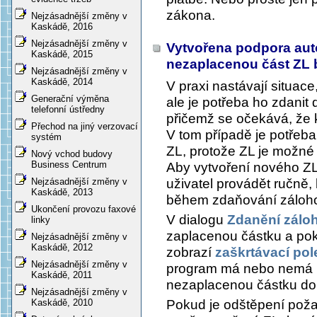
zákona.
Nejzásadnější změny v
Kaskádě, 2016
Nejzásadnější změny v
Vytvořena podpora aut
Kaskádě, 2015
nezaplacenou část ZL
Nejzásadnější změny v
Kaskádě, 2014
V praxi nastávají situac
Generační výměna
ale je potřeba ho zdanit
telefonní ústředny
přičemž se očekává, že 
Přechod na jiný verzovací
V tom případě je potřeb
systém
ZL, protože ZL je možné
Nový vchod budovy
Business Centrum
Aby vytvoření nového Z
uživatel provádět ručně
Nejzásadnější změny v
Kaskádě, 2013
během zdaňování zálohov
Ukončení provozu faxové
V dialogu
Zdanění zálo
linky
zaplacenou částku a poku
Nejzásadnější změny v
Kaskádě, 2012
zobrazí
zaškrtávací pol
Nejzásadnější změny v
program má nebo nemá 
Kaskádě, 2011
nezaplacenou částku do
Nejzásadnější změny v
Pokud je odštěpení pož
Kaskádě, 2010