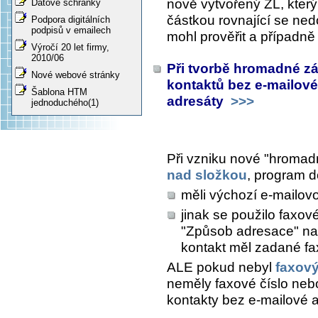
nově vytvořený ZL, který
Datové schránky
částkou rovnající se ned
Podpora digitálních
podpisů v emailech
mohl prověřit a případně
Výročí 20 let firmy,
2010/06
Při tvorbě hromadné zá
Nové webové stránky
kontaktů bez e-mailov
Šablona HTM
adresáty
>>>
jednoduchého(1)
Při vzniku nové "hromadn
nad složkou
, program d
měli výchozí e-mailov
jinak se použilo faxové
"Způsob adresace" na 
kontakt měl zadané fa
ALE pokud nebyl
faxov
neměly faxové číslo nebo
kontakty bez e-mailové a