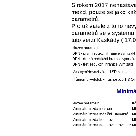
S rokem 2017 nenastáva
mezd, pouze se jako kaž
parametrů.
Pro uživatele z toho ne
parametrů se v systému a
tuto verzi Kaskády ( 17.0
Název parametru
DPN - první redukční hranice vym.zákl
DPN - druhá redukční hranice vym.zák
DPN - třetí redukční hranice vym.zákl
Max.vyměřovací základ SP za rok
Průměrný výdělek v nár.hosp. v 1-3 Q m
Minimá
Název parametru
Kó
Minimální mzda měsíční
M
Minimální mzda měsíční - invalidé
M
Minimální mzda hodinová
M
Minimální mzda hodinová - invalidé
M