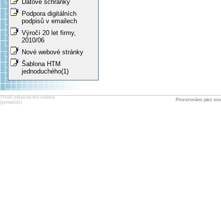
Datové schránky
Podpora digitálních
podpisů v emailech
Výročí 20 let firmy,
2010/06
Nové webové stránky
Šablona HTM
jednoduchého(1)
Trvalý odkaz na tuto stránku
Provozováno jako sou
(permalink)