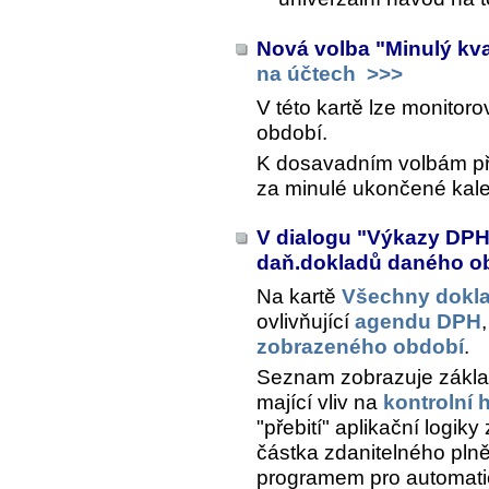
Nová volba "Minulý kva
na účtech
>>>
V této kartě lze monitor
období.
K dosavadním volbám přib
za minulé ukončené kalen
V dialogu "Výkazy DP
daň.dokladů daného o
Na kartě
Všechny dokl
ovlivňující
agendu DPH
zobrazeného období
.
Seznam zobrazuje základn
mající vliv na
kontrolní 
"přebití" aplikační logiky
částka zdanitelného pln
programem pro automatic