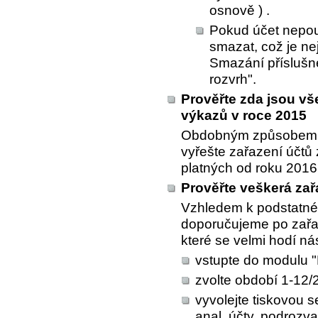
osnově ) .
Pokud účet nepouž
smazat, což je ne
Smazání příslušn
rozvrh".
Prověřte zda jsou v
výkazů v roce 2015
Obdobným způsobem, j
vyřešte zařazení účtů
platných od roku 2016
Prověřte veškerá za
Vzhledem k podstatné
doporučujeme po zařaz
které se velmi hodí nás
vstupte do modulu "
zvolte období 1-12/
vyvolejte tiskovou s
anal. účty, podrozva