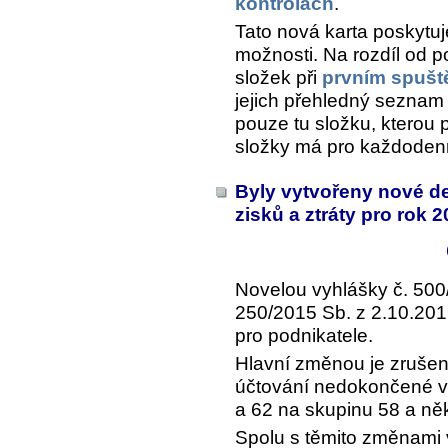
kontrolách
.
Tato nová karta poskytuje
možnosti. Na rozdíl od 
složek při
prvním spušt
jejich přehledný seznam 
pouze tu složku, kterou 
složky má pro každodenn
Byly vytvořeny nové d
zisků a ztráty pro rok 
Novelou vyhlášky č. 500
250/2015 Sb. z 2.10.201
pro podnikatele.
Hlavní změnou je zrušen
účtování nedokončené vý
a 62 na skupinu 58 a ně
Spolu s těmito změnami 