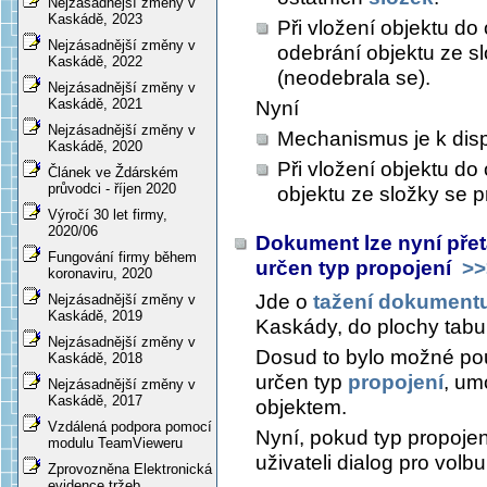
Nejzásadnější změny v
Kaskádě, 2023
Při vložení objektu do 
Nejzásadnější změny v
odebrání objektu ze s
Kaskádě, 2022
(neodebrala se).
Nejzásadnější změny v
Kaskádě, 2021
Nyní
Nejzásadnější změny v
Mechanismus je k disp
Kaskádě, 2020
Při vložení objektu do
Článek ve Ždárském
průvodci - říjen 2020
objektu ze složky se 
Výročí 30 let firmy,
2020/06
Dokument lze nyní přet
Fungování firmy během
určen typ propojení
>>
koronaviru, 2020
Jde o
tažení dokument
Nejzásadnější změny v
Kaskádě, 2019
Kaskády, do plochy tabul
Nejzásadnější změny v
Dosud to bylo možné pou
Kaskádě, 2018
určen typ
propojení
, um
Nejzásadnější změny v
Kaskádě, 2017
objektem.
Vzdálená podpora pomocí
Nyní, pokud typ propoje
modulu TeamVieweru
uživateli dialog pro volb
Zprovozněna Elektronická
evidence tržeb