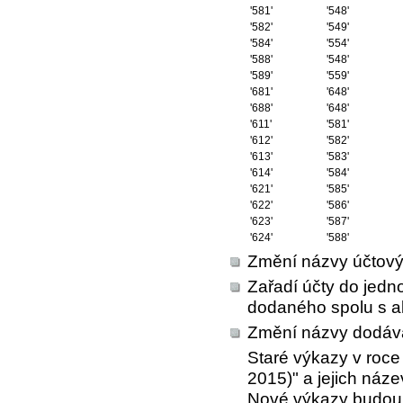
'581'
'548'
'582'
'549'
'584'
'554'
'588'
'548'
'589'
'559'
'681'
'648'
'688'
'648'
'611'
'581'
'612'
'582'
'613'
'583'
'614'
'584'
'621'
'585'
'622'
'586'
'623'
'587'
'624'
'588'
Změní názvy účtovýc
Zařadí účty do jedn
dodaného spolu s ak
Změní názvy dodáv
Staré výkazy v roce
2015)" a jejich náze
Nové výkazy budou 