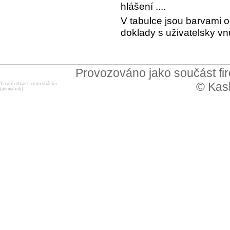
hlášení ....
V tabulce jsou barvami o
doklady s uživatelsky 
Provozováno jako součást f
© Kask
Trvalý odkaz na tuto stránku
(permalink)