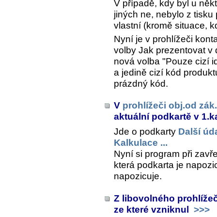
V případě, kdy byl u něk
jiných ne, nebylo z tisku
vlastní (kromě situace, 
Nyní je v prohlížeči kont
volby
Jak prezentovat v
nová volba "Pouze cizí id
a jedině cizí kód produk
prázdný kód.
V
prohlížeči obj.od zák.
aktuální podkartě v 1.k
Jde o podkarty
Další úd
Kalkulace ...
Nyní si program při zavře
která podkarta je napozic
napozicuje.
Z libovolného prohlížeč
ze které vzniknul
>>>