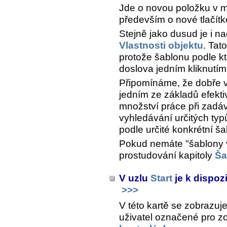
Jde o novou položku v
především o nové tlačítk
Stejně jako dusud je i n
Vlastnosti objektu
. Tat
protože šablonu podle kte
doslova jedním kliknutím
Připomínáme, že dobře v
jedním ze základů efekti
množství práce při zadá
vyhledávání určitých typ
podle určité konkrétní ša
Pokud nemáte "šablony 
prostudování kapitoly
Ša
V uzlu
Start
je k dispoz
>>>
V této kartě se zobrazu
uživatel označené pro z