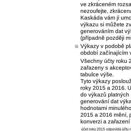
ve zkráceném rozsah
nezoufejte, zkrácen
Kaskáda vám jí umož
výkazu si můžete zvo
generováním dat vý
(případně později můž
Výkazy v podobě pla
období začínajícím 
Všechny účty roku 
zařazeny s akcept
tabulce výše.
Tyto výkazy poslouž
roky 2015 a 2016. 
do výkazů platných 
generování dat výka
hodnotami minulého 
2015 a 2016 mění, 
konverzi a zařazení 
účet roku 2015
odpovídá účtu 