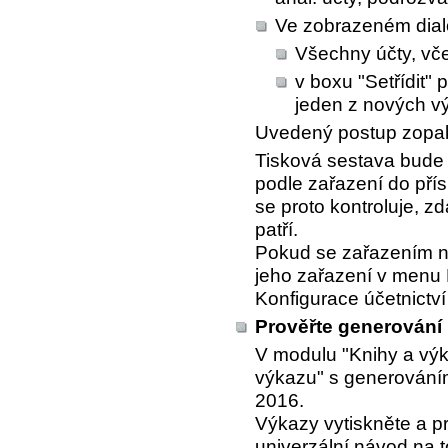
Ve zobrazeném dial
Všechny účty, vč
v boxu "Setřídit"
jeden z nových vý
Uvedený postup zopaku
Tisková sestava bude 
podle zařazení do pří
se proto kontroluje, 
patří.
Pokud se zařazením n
jeho zařazení v menu
Konfigurace účetnictví
Prověřte generování
V modulu "Knihy a výk
výkazu" s generování
2016.
Výkazy vytiskněte a pr
univerzální návod na 