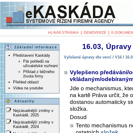
|
|
HLAVNÍ STRÁNKA
DEMOVERZE
E-DOKUMEN
16.03, Úpravy 
Základní informace
Představení Kaskády
Vyřešené úpravy dle verzí
/
V16
/
16.0
Pár pohledů na
uživatelské rozhraní
Vylepšeno předávání/o
Příklad z běžného
života firmy
vkládaným/odebíraným
Přehled oblastí
Jde o mechanismus, kte
Videa na youtube
na kartě
Práva
určit, že 
dostanou automaticky st
Aktuality
složka.
Nejzásadnější změny v
Kaskádě, 2025
Dosud
Nejzásadnější změny v
Tento mechanismus neb
Kaskádě, 2024
ostatních
složek
.