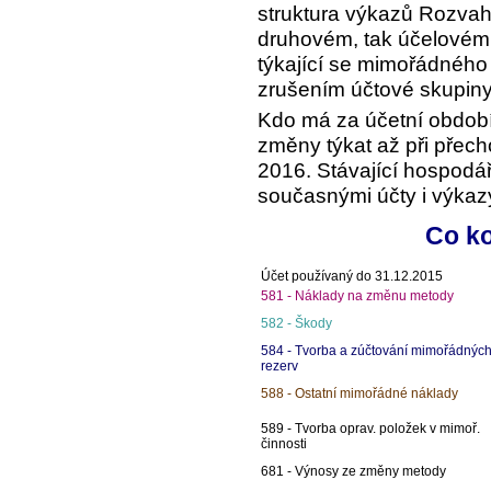
struktura výkazů Rozvaha
druhovém, tak účelovém 
týkající se mimořádného
zrušením účtové skupiny
Kdo má za účetní obdob
změny týkat až při přech
2016. Stávající hospodá
současnými účty i výkaz
Co ko
Účet používaný do 31.12.2015
581 - Náklady na změnu metody
582 - Škody
584 - Tvorba a zúčtování mimořádnýc
rezerv
588 - Ostatní mimořádné náklady
589 - Tvorba oprav. položek v mimoř.
činnosti
681 - Výnosy ze změny metody