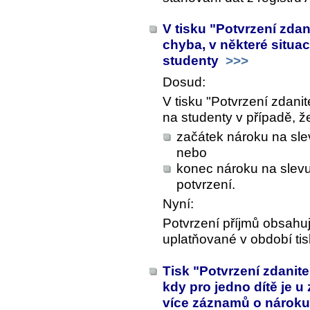
V tisku "Potvrzení zda
chyba, v některé situa
studenty
>>>
Dosud:
V tisku "Potvrzení zdani
na studenty v případě, ž
začátek nároku na slev
nebo
konec nároku na slevu
potvrzení.
Nyní:
Potvrzení příjmů obsahu
uplatňované v období tis
Tisk "Potvrzení zdanite
kdy pro jedno dítě je 
více záznamů o nároku