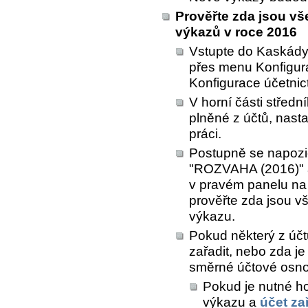
Prověřte zda jsou v
výkazů v roce 2016
Vstupte do Kaskád
přes menu
Konfigur
Konfigurace účetnic
V horní části středn
plněné z účtů
, nasta
práci.
Postupně se napozi
"ROZVAHA (2016)" 
v pravém panelu na
prověřte zda jsou v
výkazu.
Pokud některý z účt
zařadit, nebo zda je
směrné účtové osno
Pokud je nutné ho
výkazu a
účet za