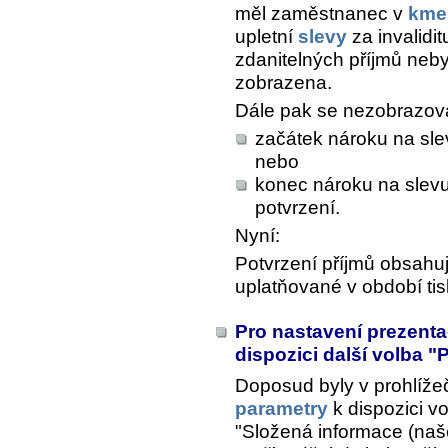
měl zaměstnanec v
kme
upletní
slevy
za invalidit
zdanitelných příjmů nebyl
zobrazena.
Dále pak se nezobrazoval
začátek nároku na slev
nebo
konec nároku na slevu
potvrzení.
Nyní:
Potvrzení příjmů obsahu
uplatňované v období tis
Pro nastavení prezenta
dispozici další volba "
Doposud byly v prohlížeč
parametry
k dispozici vo
"Složená informace (naše 