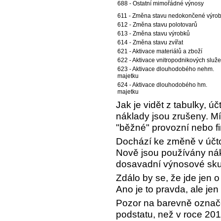
688 - Ostatní mimořádné výnosy
611 - Změna stavu nedokončené výro
612 - Změna stavu polotovarů
613 - Změna stavu výrobků
614 - Změna stavu zvířat
621 - Aktivace materiálů a zboží
622 - Aktivace vnitropodnikových služ
623 - Aktivace dlouhodobého nehm.
majetku
624 - Aktivace dlouhodobého hm.
majetku
Jak je vidět z tabulky, 
náklady jsou zrušeny. M
"běžné" provozní nebo fi
Dochází ke změně v účto
Nově jsou používány nák
dosavadní výnosové sku
Zdálo by se, že jde jen o
Ano je to pravda, ale jen
Pozor na barevně označe
podstatu, než v roce 201