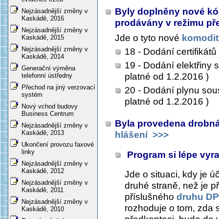
Byly doplněny nové kód
Nejzásadnější změny v
Kaskádě, 2016
prodávány v režimu př
Nejzásadnější změny v
Jde o tyto nové
komodit
Kaskádě, 2015
Nejzásadnější změny v
18 - Dodání certifikátů
Kaskádě, 2014
19 - Dodání elektřiny
Generační výměna
platné od 1.2.2016 )
telefonní ústředny
Přechod na jiný verzovací
20 - Dodání plynu sou
systém
platné od 1.2.2016 )
Nový vchod budovy
Business Centrum
Byla provedena drobná 
Nejzásadnější změny v
Kaskádě, 2013
hlášení
>>>
Ukončení provozu faxové
linky
Program si lépe vy
Nejzásadnější změny v
Kaskádě, 2012
Jde o situaci, kdy je 
Nejzásadnější změny v
druhé straně, než je p
Kaskádě, 2011
příslušného
druhu D
Nejzásadnější změny v
rozhoduje o tom, zda 
Kaskádě, 2010