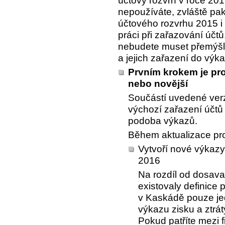
účtový rozvrh v roce 201
nepoužíváte, zvláště pak
účtového rozvrhu 2015 i 
práci při zařazování účt
nebudete muset přemýšle
a jejich zařazení do výk
Prvním krokem je pro
nebo novější
Součástí uvedené ver
výchozí zařazení účtů
podoba výkazů.
Během aktualizace pro
Vytvoří nové výkazy 
2016
Na rozdíl od dosava
existovaly definice 
v Kaskádě pouze jed
výkazu zisku a ztrá
Pokud patříte mezi 