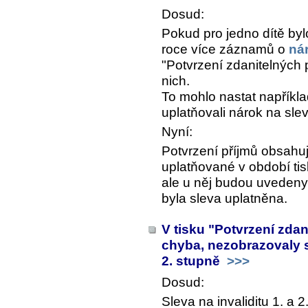
Dosud:
Pokud pro jedno dítě b
roce více záznamů o
ná
"Potvrzení zdanitelných 
nich.
To mohlo nastat například
uplatňovali nárok na sl
Nyní:
Potvrzení příjmů obsahu
uplatňované v období ti
ale u něj budou uvedeny
byla sleva uplatněna.
V tisku "Potvrzení zda
chyba, nezobrazovaly s
2. stupně
>>>
Dosud:
Sleva na invaliditu 1. a 