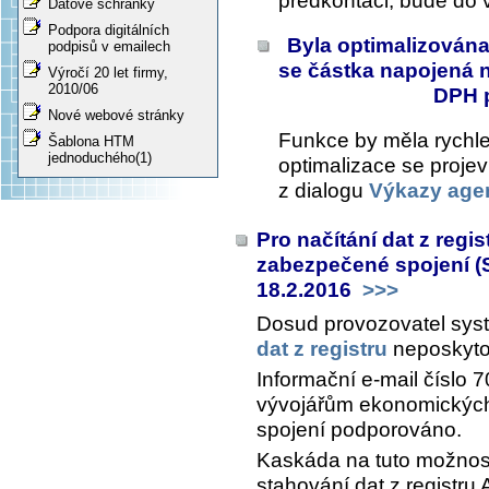
předkontaci, bude do 
Datové schránky
Podpora digitálních
Byla optimalizována
podpisů v emailech
se částka napojená 
Výročí 20 let firmy,
2010/06
DPH p
Nové webové stránky
Funkce by měla rychle
Šablona HTM
jednoduchého(1)
optimalizace se proje
z dialogu
Výkazy age
Pro načítání dat z regi
zabezpečené spojení (S
18.2.2016
>>>
Dosud provozovatel syst
dat z registru
neposkyto
Informační e-mail číslo
vývojářům ekonomických
spojení podporováno.
Kaskáda na tuto možnost
stahování dat z registru