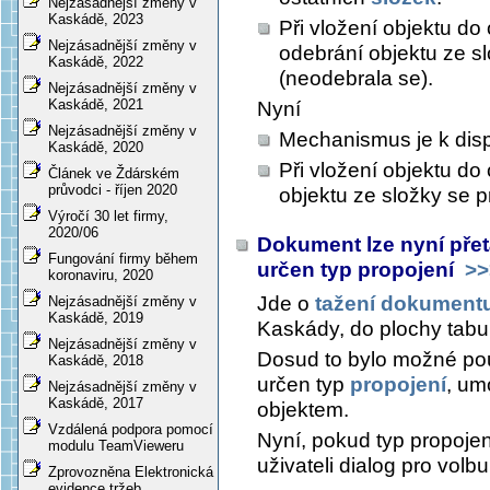
Nejzásadnější změny v
Kaskádě, 2023
Při vložení objektu do 
Nejzásadnější změny v
odebrání objektu ze s
Kaskádě, 2022
(neodebrala se).
Nejzásadnější změny v
Kaskádě, 2021
Nyní
Nejzásadnější změny v
Mechanismus je k disp
Kaskádě, 2020
Při vložení objektu do
Článek ve Ždárském
průvodci - říjen 2020
objektu ze složky se 
Výročí 30 let firmy,
2020/06
Dokument lze nyní přet
Fungování firmy během
určen typ propojení
>>
koronaviru, 2020
Jde o
tažení dokument
Nejzásadnější změny v
Kaskádě, 2019
Kaskády, do plochy tabul
Nejzásadnější změny v
Dosud to bylo možné pou
Kaskádě, 2018
určen typ
propojení
, um
Nejzásadnější změny v
Kaskádě, 2017
objektem.
Vzdálená podpora pomocí
Nyní, pokud typ propoje
modulu TeamVieweru
uživateli dialog pro volb
Zprovozněna Elektronická
evidence tržeb