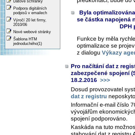
předkontaci, bude do 
Datové schránky
Podpora digitálních
Byla optimalizována
podpisů v emailech
se částka napojená 
Výročí 20 let firmy,
2010/06
DPH p
Nové webové stránky
Funkce by měla rychle
Šablona HTM
jednoduchého(1)
optimalizace se proje
z dialogu
Výkazy age
Pro načítání dat z regi
zabezpečené spojení (S
18.2.2016
>>>
Dosud provozovatel syst
dat z registru
neposkyto
Informační e-mail číslo
vývojářům ekonomických
spojení podporováno.
Kaskáda na tuto možnost
stahování dat z registru