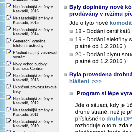
Byly doplněny nové kód
Nejzásadnější změny v
Kaskádě, 2016
prodávány v režimu př
Nejzásadnější změny v
Jde o tyto nové
komodit
Kaskádě, 2015
Nejzásadnější změny v
18 - Dodání certifikátů
Kaskádě, 2014
19 - Dodání elektřiny
Generační výměna
platné od 1.2.2016 )
telefonní ústředny
Přechod na jiný verzovací
20 - Dodání plynu sou
systém
platné od 1.2.2016 )
Nový vchod budovy
Business Centrum
Byla provedena drobná 
Nejzásadnější změny v
Kaskádě, 2013
hlášení
>>>
Ukončení provozu faxové
linky
Program si lépe vy
Nejzásadnější změny v
Kaskádě, 2012
Jde o situaci, kdy je 
Nejzásadnější změny v
druhé straně, než je p
Kaskádě, 2011
příslušného
druhu D
Nejzásadnější změny v
rozhoduje o tom, zda 
Kaskádě, 2010