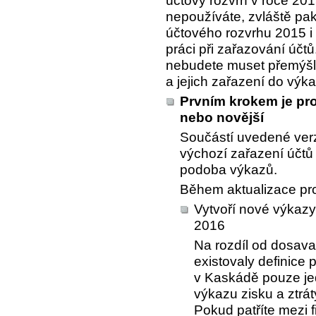
účtový rozvrh v roce 201
nepoužíváte, zvláště pak
účtového rozvrhu 2015 i 
práci při zařazování účt
nebudete muset přemýšle
a jejich zařazení do výk
Prvním krokem je pro
nebo novější
Součástí uvedené ver
výchozí zařazení účtů
podoba výkazů.
Během aktualizace pro
Vytvoří nové výkazy 
2016
Na rozdíl od dosava
existovaly definice 
v Kaskádě pouze jed
výkazu zisku a ztrá
Pokud patříte mezi 