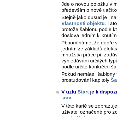
Jde o novou položku v
především o nové tlačítk
Stejně jako dusud je i n
Vlastnosti objektu
. Tat
protože šablonu podle kte
doslova jedním kliknutím
Připomínáme, že dobře v
jedním ze základů efekti
množství práce při zadá
vyhledávání určitých typ
podle určité konkrétní ša
Pokud nemáte "šablony 
prostudování kapitoly
Ša
V uzlu
Start
je k dispoz
>>>
V této kartě se zobrazu
uživatel označené pro z