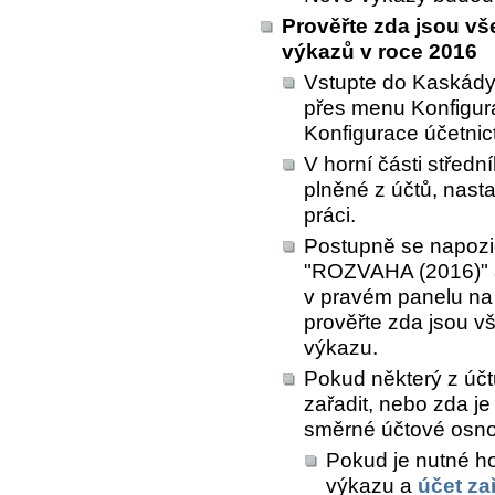
Prověřte zda jsou v
výkazů v roce 2016
Vstupte do Kaskád
přes menu
Konfigur
Konfigurace účetnic
V horní části středn
plněné z účtů
, nasta
práci.
Postupně se napozi
"ROZVAHA (2016)" 
v pravém panelu na
prověřte zda jsou v
výkazu.
Pokud některý z účt
zařadit, nebo zda je
směrné účtové osno
Pokud je nutné ho
výkazu a
účet za