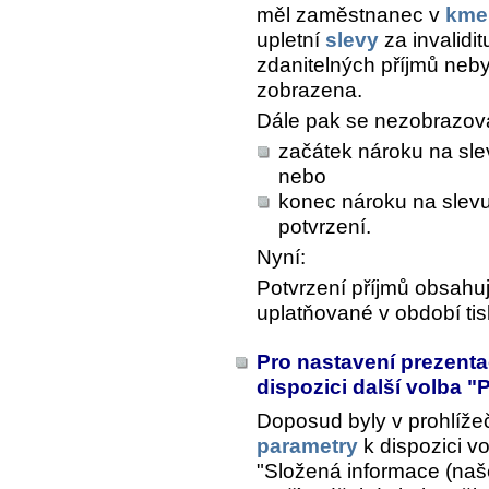
měl zaměstnanec v
kme
upletní
slevy
za invalidit
zdanitelných příjmů nebyl
zobrazena.
Dále pak se nezobrazoval
začátek nároku na slev
nebo
konec nároku na slevu
potvrzení.
Nyní:
Potvrzení příjmů obsahu
uplatňované v období tis
Pro nastavení prezenta
dispozici další volba "
Doposud byly v prohlížeč
parametry
k dispozici vo
"Složená informace (naše 