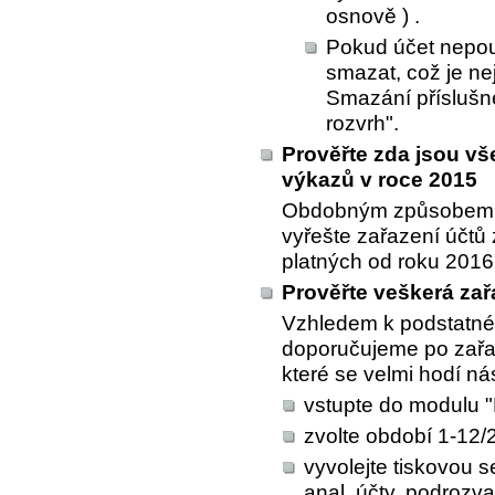
osnově ) .
Pokud účet nepouž
smazat, což je ne
Smazání příslušn
rozvrh".
Prověřte zda jsou v
výkazů v roce 2015
Obdobným způsobem, j
vyřešte zařazení účtů
platných od roku 2016
Prověřte veškerá za
Vzhledem k podstatné
doporučujeme po zařaz
které se velmi hodí nás
vstupte do modulu "
zvolte období 1-12/
vyvolejte tiskovou s
anal. účty, podrozva