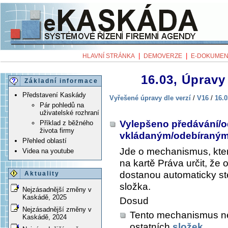
|
|
HLAVNÍ STRÁNKA
DEMOVERZE
E-DOKUMEN
16.03, Úpravy 
Základní informace
Představení Kaskády
Vyřešené úpravy dle verzí
/
V16
/
16.0
Pár pohledů na
uživatelské rozhraní
Vylepšeno předávání/o
Příklad z běžného
života firmy
vkládaným/odebíraným
Přehled oblastí
Jde o mechanismus, kte
Videa na youtube
na kartě
Práva
určit, že 
dostanou automaticky st
Aktuality
složka.
Nejzásadnější změny v
Kaskádě, 2025
Dosud
Nejzásadnější změny v
Tento mechanismus neb
Kaskádě, 2024
ostatních
složek
.