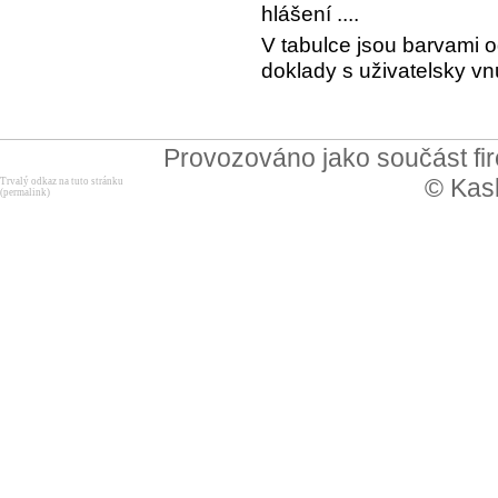
hlášení ....
V tabulce jsou barvami o
doklady s uživatelsky 
Provozováno jako součást f
© Kask
Trvalý odkaz na tuto stránku
(permalink)