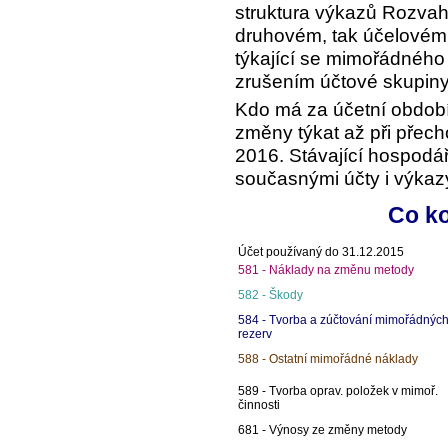
struktura výkazů Rozvaha
druhovém, tak účelovém 
týkající se mimořádného
zrušením účtové skupiny
Kdo má za účetní obdob
změny týkat až při přech
2016. Stávající hospodá
současnými účty i výkaz
Co ko
Účet používaný do 31.12.2015
581 - Náklady na změnu metody
582 - Škody
584 - Tvorba a zúčtování mimořádnýc
rezerv
588 - Ostatní mimořádné náklady
589 - Tvorba oprav. položek v mimoř.
činnosti
681 - Výnosy ze změny metody