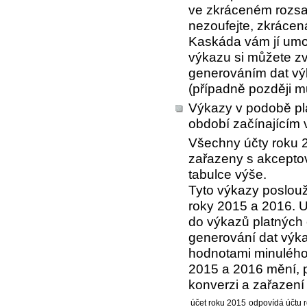
ve zkráceném rozsah
nezoufejte, zkrácen
Kaskáda vám jí umož
výkazu si můžete zvo
generováním dat vý
(případně později můž
Výkazy v podobě pla
období začínajícím 
Všechny účty roku 
zařazeny s akcept
tabulce výše.
Tyto výkazy poslouž
roky 2015 a 2016. 
do výkazů platných 
generování dat výka
hodnotami minulého 
2015 a 2016 mění, 
konverzi a zařazení 
účet roku 2015
odpovídá účtu 