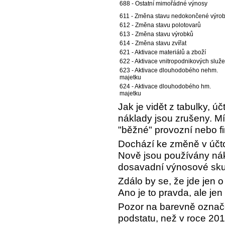
688 - Ostatní mimořádné výnosy
611 - Změna stavu nedokončené výro
612 - Změna stavu polotovarů
613 - Změna stavu výrobků
614 - Změna stavu zvířat
621 - Aktivace materiálů a zboží
622 - Aktivace vnitropodnikových služ
623 - Aktivace dlouhodobého nehm.
majetku
624 - Aktivace dlouhodobého hm.
majetku
Jak je vidět z tabulky, 
náklady jsou zrušeny. M
"běžné" provozní nebo fi
Dochází ke změně v účto
Nově jsou používány nák
dosavadní výnosové sku
Zdálo by se, že jde jen o
Ano je to pravda, ale jen
Pozor na barevně označe
podstatu, než v roce 201