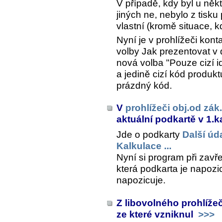
V případě, kdy byl u něk
jiných ne, nebylo z tisku
vlastní (kromě situace, 
Nyní je v prohlížeči kont
volby
Jak prezentovat v
nová volba "Pouze cizí id
a jedině cizí kód produk
prázdný kód.
V
prohlížeči obj.od zák.
aktuální podkartě v 1.k
Jde o podkarty
Další úd
Kalkulace ...
Nyní si program při zavře
která podkarta je napozic
napozicuje.
Z libovolného prohlížeč
ze které vzniknul
>>>