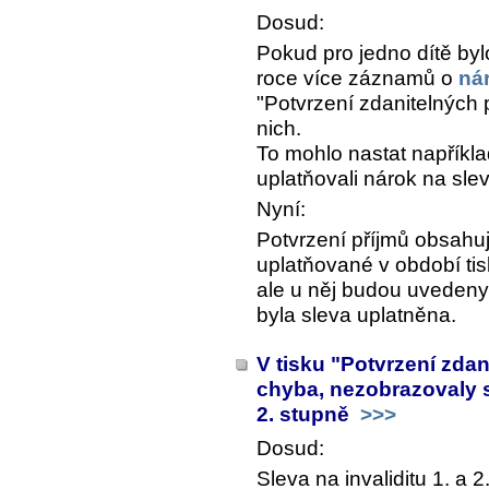
Dosud:
Pokud pro jedno dítě b
roce více záznamů o
ná
"Potvrzení zdanitelných 
nich.
To mohlo nastat například
uplatňovali nárok na sl
Nyní:
Potvrzení příjmů obsahu
uplatňované v období ti
ale u něj budou uvedeny
byla sleva uplatněna.
V tisku "Potvrzení zda
chyba, nezobrazovaly s
2. stupně
>>>
Dosud:
Sleva na invaliditu 1. a 