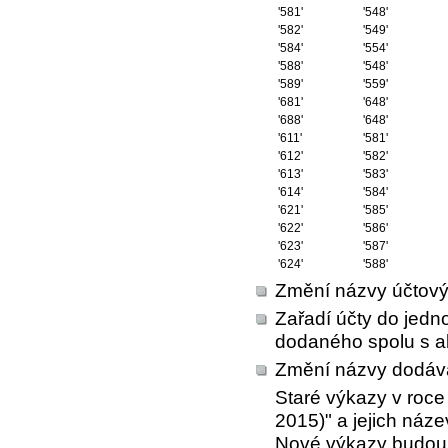
'581'
'548'
'582'
'549'
'584'
'554'
'588'
'548'
'589'
'559'
'681'
'648'
'688'
'648'
'611'
'581'
'612'
'582'
'613'
'583'
'614'
'584'
'621'
'585'
'622'
'586'
'623'
'587'
'624'
'588'
Změní názvy účtovýc
Zařadí účty do jedn
dodaného spolu s ak
Změní názvy dodáv
Staré výkazy v roce
2015)" a jejich náze
Nové výkazy budou 