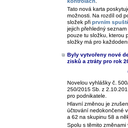
kontrolách
.
Tato nová karta poskytuje
možnosti. Na rozdíl od 
složek při
prvním spušt
jejich přehledný seznam 
pouze tu složku, kterou 
složky má pro každodenn
Byly vytvořeny nové d
zisků a ztráty pro rok 
Novelou vyhlášky č. 500
250/2015 Sb. z 2.10.201
pro podnikatele.
Hlavní změnou je zrušen
účtování nedokončené vý
a 62 na skupinu 58 a ně
Spolu s těmito změnami 