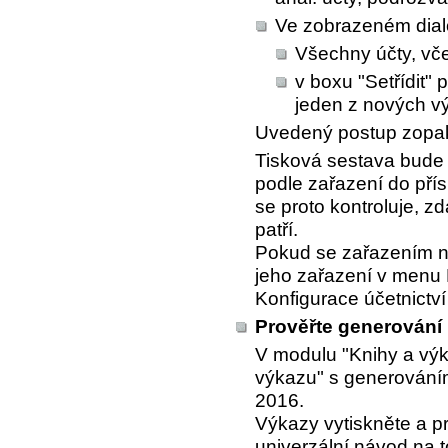
Ve zobrazeném dial
Všechny účty, vč
v boxu "Setřídit"
jeden z nových vý
Uvedený postup zopaku
Tisková sestava bude 
podle zařazení do pří
se proto kontroluje, 
patří.
Pokud se zařazením n
jeho zařazení v menu
Konfigurace účetnictví
Prověřte generování
V modulu "Knihy a výk
výkazu" s generování
2016.
Výkazy vytiskněte a pr
univerzální návod na 