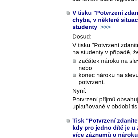
V tisku "Potvrzení zda
chyba, v některé situa
studenty
>>>
Dosud:
V tisku "Potvrzení zdani
na studenty v případě, ž
začátek nároku na slev
nebo
konec nároku na slevu
potvrzení.
Nyní:
Potvrzení příjmů obsahu
uplatňované v období tis
Tisk "Potvrzení zdanite
kdy pro jedno dítě je 
více záznamů o nároku