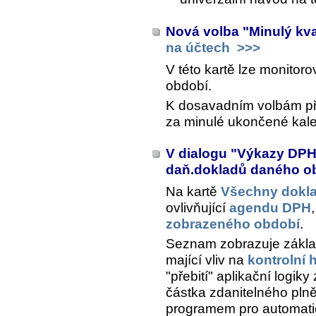
Nová volba "Minulý kva
na účtech
>>>
V této kartě lze monitor
období.
K dosavadním volbám přib
za minulé ukončené kalen
V dialogu "Výkazy DP
daň.dokladů daného o
Na kartě
Všechny dokl
ovlivňující
agendu DPH
zobrazeného období
.
Seznam zobrazuje základn
mající vliv na
kontrolní 
"přebití" aplikační logiky
částka zdanitelného pln
programem pro automatic