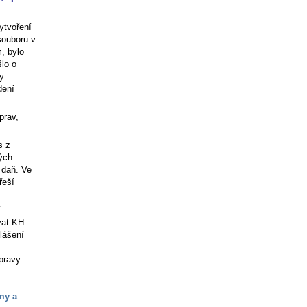
ytvoření
souboru v
, bylo
šlo o
y
dení
prav,
s z
ných
 daň. Ve
řeší
í
ávat KH
lášení
pravy
my a