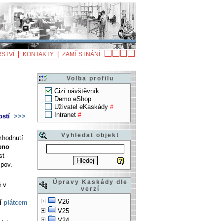
|
|
STVÍ
KONTAKTY
ZAMĚSTNÁNÍ
Volba profilu
Cizí návštěvník
Demo eShop
Uživatel eKaskády
#
Intranet
#
ostí
>>>
Vyhledat objekt
zhodnutí
eno
st
.pov.
Úpravy Kaskády dle
é v
verzí
V26
ní
plátcem
V25
V24