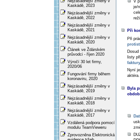
Nejzásadnější změny v
V p
Kaskádě, 2023
je/
cel
Nejzásadnější změny v
Kaskádě, 2022
rež
Nejzásadnější změny v
Kaskádě, 2021
Při ko
Nejzásadnější změny v
Při prá
Kaskádě, 2020
protis
Článek ve Ždárském
Dosud 
průvodci - říjen 2020
listy p
Výročí 30 let firmy,
faktury
2020/06
Nyní j
Fungování firmy během
aktéra.
koronaviru, 2020
Nejzásadnější změny v
Byla p
Kaskádě, 2019
období
Nejzásadnější změny v
Kaskádě, 2018
Nejzásadnější změny v
Kaskádě, 2017
Dat
usk
Vzdálená podpora pomocí
zm
modulu TeamVieweru
DUZ
Zprovozněna Elektronická
evidence tržeb