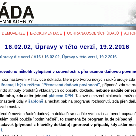
|
|
|
|
DEMOVERZE
E-DOKUMENTACE
OCHRANA OSOBNÍCH ÚDAJŮ
AUTOR
16.02.02, Úpravy v této verzi, 19.2.2016
úpravy dle verzí
/
V16
/
16.02.02, Úpravy v této verzi, 19.2.2016
rovedeno několik vylepšení v souvislosti s přenesenou daňovou povinn
hozí nastavení v hlavičce dokladu, které pro tvorbu nových řádků určuje zda
í/nemají být v režimu "Přenesená daňová povinnost"
, případně zda se ro
řídit atributy produktů vkládaných do obsahu dokladu,
nebude nadále omez
le toho, zda aktér je/není
plátcem DPH
. Takové omezení blokovalo možno
dnastavit údaj v
šabloně
a nechat pak na programu rozhodnutí, zda přen.daň
avdu nastavit.
 tvorbě nových řádků daňových dokladů se nadále výchozí nastavení popsan
ulém bodě použije "podmínečně", to znamená že
program bude případný
adavek (plynoucí z hlavičky dokladu) ignorovat v případě, kdy aktér ne
H
.