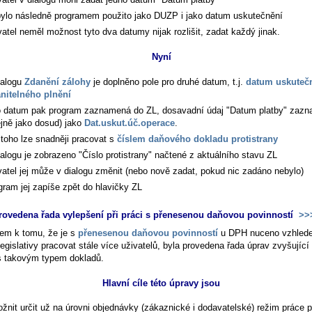
bylo následně programem použito jako DUZP i jako datum uskutečnění
vatel neměl možnost tyto dva datumy nijak rozlišit, zadat každý jinak.
Nyní
ialogu
Zdanění zálohy
je doplněno pole pro druhé datum, t.j.
datum uskuteč
nitelného plnění
o datum pak program zaznamená do ZL, dosavadní údaj "Datum platby" zaz
ejně jako dosud) jako
Dat.uskut.úč.operace
.
toho lze snadněji pracovat s
číslem daňového dokladu protistrany
ialogu je zobrazeno "Číslo protistrany" načtené z aktuálního stavu ZL
vatel jej může v dialogu změnit (nebo nově zadat, pokud nic zadáno nebylo)
gram jej zapíše zpět do hlavičky ZL
rovedena řada vylepšení při práci s přenesenou daňovou povinností
>>
em k tomu, že je s
přenesenou daňovou povinností
u DPH nuceno vzhled
legislativy pracovat stále více uživatelů, byla provedena řada úprav zvyšující
s takovým typem dokladů.
Hlavní cíle této úpravy jsou
žnit určit už na úrovni objednávky (zákaznické i dodavatelské) režim práce 