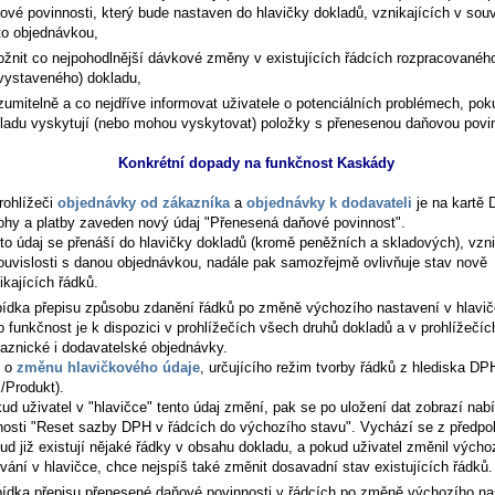
ové povinnosti, který bude nastaven do hlavičky dokladů, vznikajících v souv
to objednávkou,
žnit co nejpohodlnější dávkové změny v existujících řádcích rozpracovanéh
vystaveného) dokladu,
zumitelně a co nejdříve informovat uživatele o potenciálních problémech, pok
ladu vyskytují (nebo mohou vyskytovat) položky s přenesenou daňovou povin
Konkrétní dopady na funkčnost Kaskády
rohlížeči
objednávky od zákazníka
a
objednávky k dodavateli
je na kartě
ohy a platby
zaveden nový údaj "Přenesená daňové povinnost".
to údaj se přenáší do hlavičky dokladů (kromě peněžních a skladových), vzni
ouvislosti s danou objednávkou, nadále pak samozřejmě ovlivňuje stav nově
ikajících řádků.
ídka přepisu způsobu zdanění řádků po změně výchozího nastavení v hlavi
o funkčnost je k dispozici v prohlížečích všech druhů dokladů a v prohlížečíc
aznické i dodavatelské objednávky.
e o
změnu hlavičkového údaje
, určujícího režim tvorby řádků z hlediska DP
x/Produkt).
ud uživatel v "hlavičce" tento údaj změní, pak se po uložení dat zobrazí nab
nosti "Reset sazby DPH v řádcích do výchozího stavu". Vychází se z předpo
ud již existují nějaké řádky v obsahu dokladu, a pokud uživatel změnil výcho
vání v hlavičce, chce nejspíš také změnit dosavadní stav existujících řádků.
ídka přepisu přenesené daňové povinnosti v řádcích po změně výchozího na