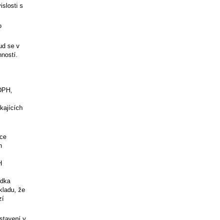
islosti s
o
ud se v
ností.
DPH,
kajících
čce
h
H
ídka
kladu, že
zí
stavení v