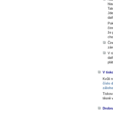
hla
Tat
Jde
daň
Pok
čin
že 
cho
Čin
zár
V r
daň
plá
V tisk
Kvůli 
číslo 
záloho
Tiskov
těsně 
Drobná