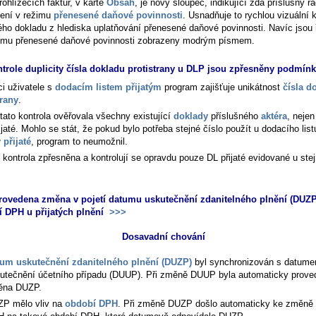
rohlížečích faktur, v kartě
Obsah
, je nový sloupec, indikující zda příslušný ř
není v režimu
přenesené daňové povinnosti
. Usnadňuje to rychlou vizuální k
ého dokladu z hlediska uplatňování přenesené daňové povinnosti. Navíc jsou 
imu přenesené daňové povinnosti zobrazeny modrým písmem.
ntrole duplicity čísla dokladu protistrany u DLP jsou zpřesněny podmín
ci uživatele s
dodacím listem přijatým
program zajišťuje unikátnost
čísla d
trany
.
tato kontrola ověřovala všechny existující
doklady
příslušného
aktéra
, nejen
řijaté. Mohlo se stát, že pokud bylo potřeba stejné číslo použít u dodacího listu
 přijaté
, program to neumožnil.
e kontrola zpřesněna a kontrolují se opravdu pouze DL přijaté evidované u ste
rovedena změna v pojetí datumu uskutečnění zdanitelného plnění (DUZP
 DPH u přijatých plnění
>>>
Dosavadní chování
um uskutečnění zdanitelného plnění (DUZP)
byl synchronizován s datum
utečnění účetního případu (DUUP). Při změně DUUP byla automaticky prove
ěna DUZP.
P mělo vliv na
období DPH
. Při změně DUZP došlo automaticky ke změně