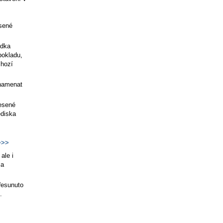
esené
ídka
pokladu,
chozí
znamenat
nesené
ediska
>>
ale i
a
řesunuto
.