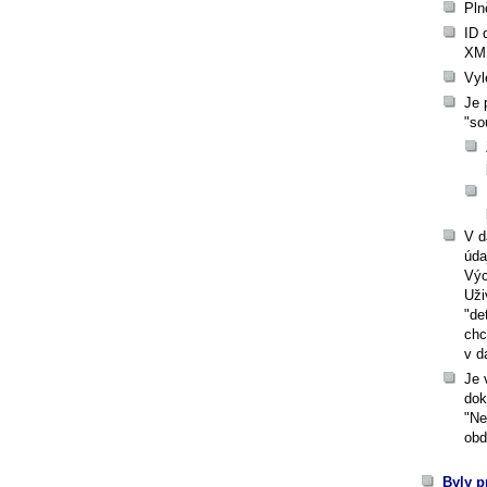
Pln
ID 
XML
Vyl
Je 
"so
V d
úda
Výc
Uži
"de
chc
v d
Je 
dok
"Ne
obd
Byly p