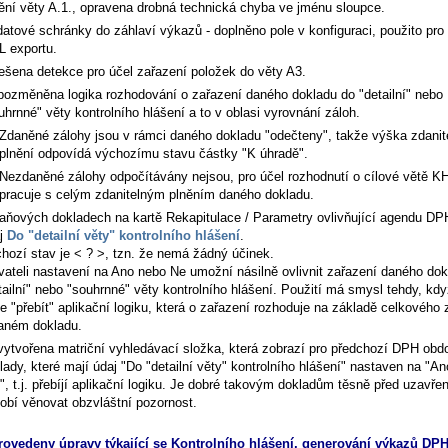
ění věty A.1., opravena drobná technická chyba ve jménu sloupce.
datové schránky do záhlaví výkazů - doplněno pole v konfiguraci, použito pro
 exportu.
ešena detekce pro účel zařazení položek do věty A3.
pozměněna logika rozhodování o zařazení daného dokladu do "detailní" nebo
uhrnné" věty kontrolního hlášení a to v oblasi vyrovnání záloh.
Zdaněné zálohy jsou v rámci daného dokladu "odečteny", takže výška zdanit
plnění odpovídá výchozímu stavu částky "K úhradě".
Nezdaněné zálohy odpočítávány nejsou, pro účel rozhodnutí o cílové větě K
pracuje s celým zdanitelným plněním daného dokladu.
aňových dokladech na kartě
Rekapitulace / Parametry ovlivňující agendu DP
j
Do "detailní věty" kontrolního hlášení
.
hozí stav je < ? >, tzn. že nemá žádný účinek.
vateli nastavení na Ano nebo Ne umožní násilně ovlivnit zařazení daného dok
tailní" nebo "souhrnné" věty kontrolního hlášení. Použití má smysl tehdy, kdy
e "přebít" aplikační logiku, která o zařazení rozhoduje na základě celkového 
aném dokladu.
vytvořena matriční vyhledávací složka, která zobrazí pro předchozí DPH obdo
lady, které mají údaj "Do "detailní věty" kontrolního hlášení" nastaven na "A
", t.j. přebíjí aplikační logiku. Je dobré takovým dokladům těsně před uzavře
obí věnovat obzvláštní pozornost.
rovedeny úpravy týkající se Kontrolního hlášení, generování výkazů DPH