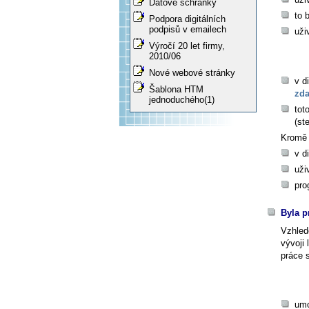
Datové schránky
to 
Podpora digitálních
podpisů v emailech
uži
Výročí 20 let firmy,
2010/06
Nové webové stránky
v d
Šablona HTM
zda
jednoduchého(1)
tot
(st
Kromě 
v d
uži
pro
Byla p
Vzhled
vývoji 
práce 
umo