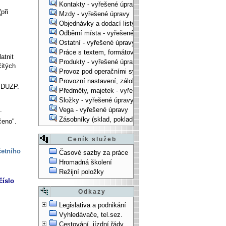
Kontakty - vyřešené úpravy
při
Mzdy - vyřešené úpravy
Objednávky a dodací listy - vyřešené úpravy
Odběrní místa - vyřešené úpravy
Ostatní - vyřešené úpravy
Práce s textem, formátování, ... - vyřešené úpravy
atnit
Produkty - vyřešené úpravy
itých
Provoz pod operačními systémy, technologické věci - vy
Provozní nastavení, zálohování, instalace, ... - vyřešen
ě DUZP.
Předměty, majetek - vyřešené úpravy
Složky - vyřešené úpravy
Vega - vyřešené úpravy
.
Zásobníky (sklad, pokladna, bank. účet) - vyřešené úpra
čeno".
Ceník služeb
četního
Časové sazby za práce
Hromadná školení
Režijní položky
číslo
Odkazy
Legislativa a podnikání
Vyhledávače, tel.sez.
Cestování, jízdní řády