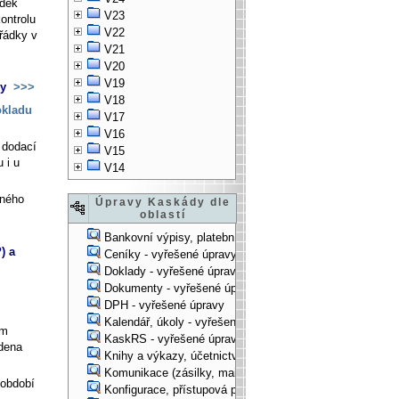
ádek
V23
ontrolu
V22
řádky v
V21
V20
V19
ky
>>>
V18
okladu
V17
V16
 dodací
V15
 i u
V14
jného
Úpravy Kaskády dle
oblastí
Bankovní výpisy, platební příkazy - vyřešené úpravy
) a
Ceníky - vyřešené úpravy
Doklady - vyřešené úpravy
Dokumenty - vyřešené úpravy
DPH - vyřešené úpravy
Kalendář, úkoly - vyřešené úpravy
em
KaskRS - vyřešené úpravy
dena
Knihy a výkazy, účetnictví - vyřešené úpravy
Komunikace (zásilky, mail-systém, ...) - vyřešené úpravy
 období
Konfigurace, přístupová práva, ... - vyřešené úpravy