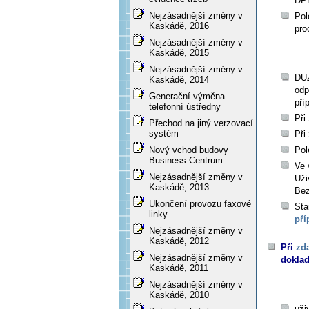
DPH
Nejzásadnější změny v
Pol
Kaskádě, 2016
pro
Nejzásadnější změny v
Kaskádě, 2015
Nejzásadnější změny v
DUZ
Kaskádě, 2014
odp
Generační výměna
pří
telefonní ústředny
Při
Přechod na jiný verzovací
systém
Při
Nový vchod budovy
Pol
Business Centrum
Ve 
Nejzásadnější změny v
Uži
Kaskádě, 2013
Bez
Ukončení provozu faxové
Sta
linky
pří
Nejzásadnější změny v
Kaskádě, 2012
Při
zd
Nejzásadnější změny v
doklad
Kaskádě, 2011
Nejzásadnější změny v
Kaskádě, 2010
uži