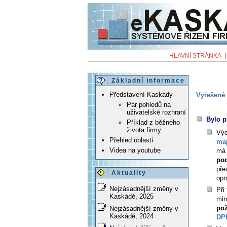
HLAVNÍ STRÁNKA
Základní informace
Představení Kaskády
Vyřešené 
Pár pohledů na
uživatelské rozhraní
Bylo p
Příklad z běžného
života firmy
Výc
Přehled oblastí
maj
Videa na youtube
má 
pod
pře
Aktuality
opr
Nejzásadnější změny v
Při
Kaskádě, 2025
min
pož
Nejzásadnější změny v
Kaskádě, 2024
DP