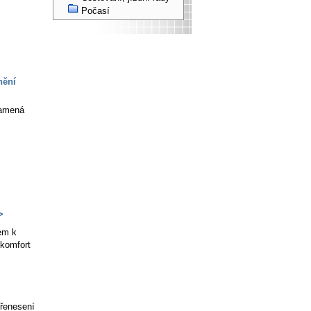
Počasí
nění
namená
>
em k
 komfort
přenesení