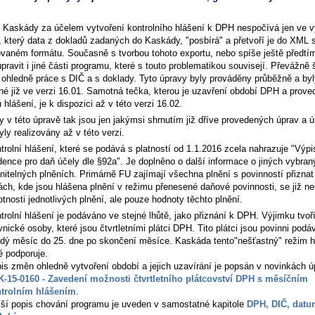
 Kaskády za účelem vytvoření kontrolního hlášení k DPH nespočívá jen ve v
, který data z dokladů zadaných do Kaskády, "posbírá" a přetvoří je do XML 
vaném formátu. Současně s tvorbou tohoto exportu, nebo spíše ještě předtím
pravit i jiné části programu, které s touto problematikou souvisejí. Převážně 
 ohledně práce s DIČ a s doklady. Tyto úpravy byly prováděny průběžně a byl
né již ve verzi 16.01. Samotná tečka, kterou je uzavření období DPH a prove
 hlášení, je k dispozici až v této verzi 16.02.
y v této úpravě tak jsou jen jakýmsi shrnutím již dříve provedených úprav a ú
yly realizovány až v této verzi.
trolní hlášení, které se podává s platností od 1.1.2016 zcela nahrazuje "Výpi
dence pro daň účely dle §92a". Je doplněno o další informace o jiných vybra
nitelných plněních. Primárně FU zajímají všechna plnění s povinností přiznat
ách, kde jsou hlášena plnění v režimu přenesené daňové povinnosti, se již ne
tnosti jednotlivých plnění, ale pouze hodnoty těchto plnění.
trolní hlášení je podáváno ve stejné lhůtě, jako přiznání k DPH. Výjimku tvoř
vnické osoby, které jsou čtvrtletními plátci DPH. Tito plátci jsou povinni pod
dý měsíc do 25. dne po skončení měsíce. Kaskáda tento"nešťastný" režim h
é podporuje.
is změn ohledně vytvoření období a jejich uzavírání je popsán v novinkách ú
-15-0160 - Zavedení možnosti čtvrtletního plátcovství DPH s měsíčním
trolním hlášením
.
žší popis chování programu je uveden v samostatné kapitole
DPH, DIČ, datu