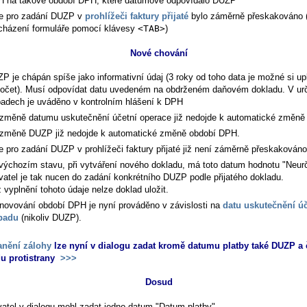
 na takové období DPH, které datumově odpovídalo DUZP
e pro zadání DUZP v
prohlížeči faktury přijaté
bylo záměrně přeskakováno (
cházení formuláře pomocí klávesy
<TAB>
)
Nové chování
P je chápán spíše jako informativní údaj (3 roky od toho data je možné si upl
očet). Musí odpovídat datu uvedeném na obdrženém daňovém dokladu. V urč
padech je uváděno v kontrolním hlášení k DPH
 změně datumu uskutečnění účetní operace již nedojde k automatické změn
 změně DUZP již nedojde k automatické změně období DPH.
e pro zadání DUZP v prohlížeči faktury přijaté již není záměrně přeskakováno
výchozím stavu, při vytváření nového dokladu, má toto datum hodnotu "Neur
vatel je tak nucen do zadání konkrétního DUZP podle přijatého dokladu.
 vyplnění tohoto údaje nelze doklad uložit.
novování období DPH je nyní prováděno v závislosti na
datu uskutečnění ú
padu
(nikoliv DUZP).
anění zálohy
lze nyní v dialogu zadat kromě datumu platby také DUZP a 
u protistrany
>>>
Dosud
vatel v dialogu mohl zadat jedno datum "Datum platby"