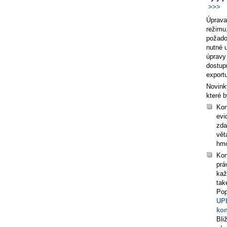
>>>
Úprava
režimu
požado
nutné u
úpravy
dostup
exportu
Novink
které b
Kon
evi
zda
vět
hmo
Kon
prá
kaž
tak
Pop
UPK
kon
Bli