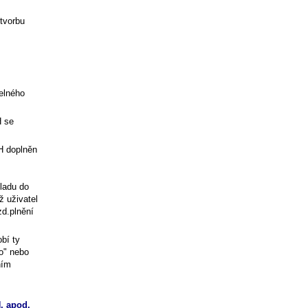
 tvorbu
elného
H se
H
doplněn
ladu do
ž uživatel
zd.plnění
bí ty
no" nebo
ním
, apod.