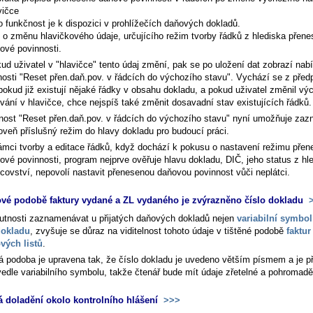
vičce
o funkčnost je k dispozici v prohlížečích daňových dokladů.
 o změnu hlavičkového údaje, určujícího režim tvorby řádků z hlediska přen
ové povinnosti.
ud uživatel v "hlavičce" tento údaj změní, pak se po uložení dat zobrazí nab
nosti "Reset přen.daň.pov. v řádcích do výchozího stavu". Vychází se z před
pokud již existují nějaké řádky v obsahu dokladu, a pokud uživatel změnil vý
vání v hlavičce, chce nejspíš také změnit dosavadní stav existujících řádků.
nost "Reset přen.daň.pov. v řádcích do výchozího stavu" nyní umožňuje za
oveň příslušný režim do hlavy dokladu pro budoucí práci.
ámci tvorby a editace řádků, když dochází k pokusu o nastavení režimu pře
ové povinnosti, program nejprve ověřuje hlavu dokladu, DIČ, jeho status z hl
tcovství, nepovolí nastavit přenesenou daňovou povinnost vůči neplátci.
ové podobě faktury vydané a ZL vydaného je zvýrazněno číslo dokladu
>
nutnosti zaznamenávat u přijatých daňových dokladů nejen
variabilní symbol
dokladu
, zvyšuje se důraz na viditelnost tohoto údaje v tištěné podobě
faktur
vých listů
.
á podoba je upravena tak, že číslo dokladu je uvedeno větším písmem a je p
vedle variabilního symbolu, takže čtenář bude mít údaje zřetelné a pohromadě
 doladění okolo kontrolního hlášení
>>>