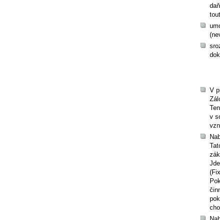
daň
tou
umo
(ne
sro
dok
V p
Zál
Ten
v s
vzn
Nab
Tat
zák
Jd
(Fi
Pok
čin
pok
cho
Nab