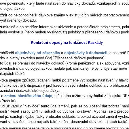
ové povinnosti, který bude nastaven do hlavičky dokladů, vznikajících v souv
to objednávkou,
žnit co nejpohodlnější dávkové změny v existujících řádcích rozpracovanéh
vystaveného) dokladu,
zumitelně a co nejdříve informovat uživatele o potenciálních problémech, pok
ladu vyskytují (nebo mohou vyskytovat) položky s přenesenou daňovou povin
Konkrétní dopady na funkčnost Kaskády
rohlížeči
objednávky od zákazníka
a
objednávky k dodavateli
je na kartě
ohy a platby
zaveden nový údaj "Přenesená daňové povinnost".
to údaj se přenáší do hlavičky dokladů (kromě peněžních a skladových), vzni
ouvislosti s danou objednávkou, nadále pak samozřejmě ovlivňuje stav nově
ikajících řádků.
ídka přepisu způsobu zdanění řádků po změně výchozího nastavení v hlavi
o funkčnost je k dispozici v prohlížečích všech druhů dokladů a v prohlížečíc
aznické i dodavatelské objednávky.
e o
změnu hlavičkového údaje
, určujícího režim tvorby řádků z hlediska DP
x/Produkt).
ud uživatel v "hlavičce" tento údaj změní, pak se po uložení dat zobrazí nab
nosti "Reset sazby DPH v řádcích do výchozího stavu". Vychází se z předpo
ud již existují nějaké řádky v obsahu dokladu, a pokud uživatel změnil výcho
vání v hlavičce, chce nejspíš také změnit dosavadní stav existujících řádků.
ídka přepisu přenesené daňové povinnosti v řádcích po změně výchozího na