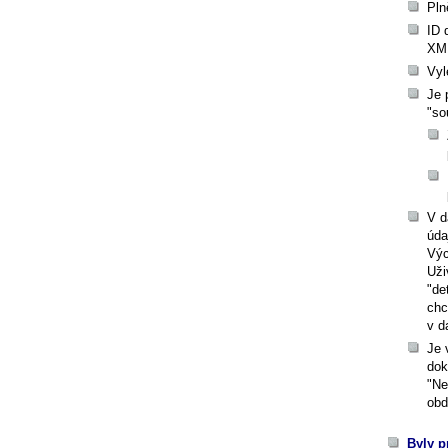
Pln
ID 
XML
Vyl
Je 
"so
V d
úda
Výc
Uži
"de
chc
v d
Je 
dok
"Ne
obd
Byly p