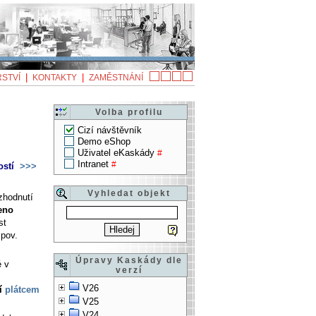
|
|
STVÍ
KONTAKTY
ZAMĚSTNÁNÍ
Volba profilu
Cizí návštěvník
Demo eShop
Uživatel eKaskády
#
Intranet
#
ostí
>>>
Vyhledat objekt
zhodnutí
eno
st
.pov.
Úpravy Kaskády dle
é v
verzí
V26
ní
plátcem
V25
V24