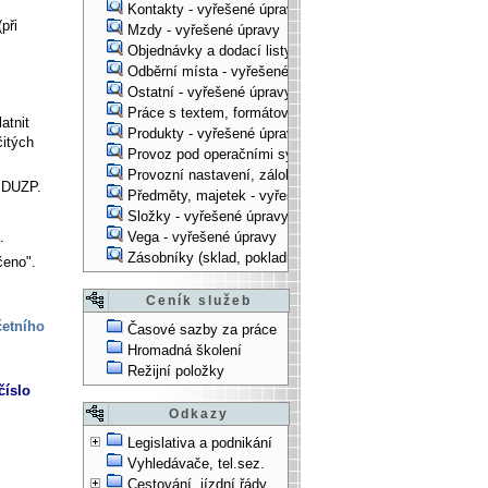
Kontakty - vyřešené úpravy
při
Mzdy - vyřešené úpravy
Objednávky a dodací listy - vyřešené úpravy
Odběrní místa - vyřešené úpravy
Ostatní - vyřešené úpravy
Práce s textem, formátování, ... - vyřešené úpravy
atnit
Produkty - vyřešené úpravy
itých
Provoz pod operačními systémy, technologické věci - vy
Provozní nastavení, zálohování, instalace, ... - vyřešen
ě DUZP.
Předměty, majetek - vyřešené úpravy
Složky - vyřešené úpravy
Vega - vyřešené úpravy
.
Zásobníky (sklad, pokladna, bank. účet) - vyřešené úpra
čeno".
Ceník služeb
četního
Časové sazby za práce
Hromadná školení
Režijní položky
číslo
Odkazy
Legislativa a podnikání
Vyhledávače, tel.sez.
Cestování, jízdní řády