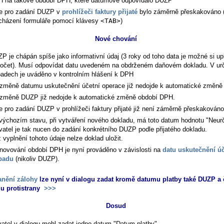
 na takové období DPH, které datumově odpovídalo DUZP
e pro zadání DUZP v
prohlížeči faktury přijaté
bylo záměrně přeskakováno (
cházení formuláře pomocí klávesy
<TAB>
)
Nové chování
P je chápán spíše jako informativní údaj (3 roky od toho data je možné si upl
očet). Musí odpovídat datu uvedeném na obdrženém daňovém dokladu. V urč
padech je uváděno v kontrolním hlášení k DPH
 změně datumu uskutečnění účetní operace již nedojde k automatické změn
 změně DUZP již nedojde k automatické změně období DPH.
e pro zadání DUZP v prohlížeči faktury přijaté již není záměrně přeskakováno
výchozím stavu, při vytváření nového dokladu, má toto datum hodnotu "Neur
vatel je tak nucen do zadání konkrétního DUZP podle přijatého dokladu.
 vyplnění tohoto údaje nelze doklad uložit.
novování období DPH je nyní prováděno v závislosti na
datu uskutečnění ú
padu
(nikoliv DUZP).
anění zálohy
lze nyní v dialogu zadat kromě datumu platby také DUZP a 
u protistrany
>>>
Dosud
vatel v dialogu mohl zadat jedno datum "Datum platby"