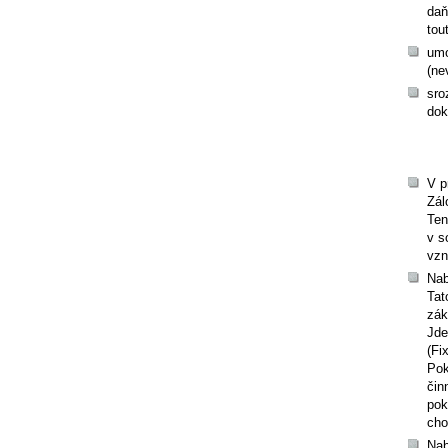
daň
tou
umo
(ne
sro
dok
V p
Zál
Ten
v s
vzn
Nab
Tat
zák
Jd
(Fi
Pok
čin
pok
cho
Nab