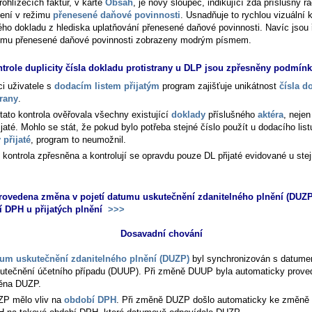
rohlížečích faktur, v kartě
Obsah
, je nový sloupec, indikující zda příslušný ř
není v režimu
přenesené daňové povinnosti
. Usnadňuje to rychlou vizuální k
ého dokladu z hlediska uplatňování přenesené daňové povinnosti. Navíc jsou 
imu přenesené daňové povinnosti zobrazeny modrým písmem.
ntrole duplicity čísla dokladu protistrany u DLP jsou zpřesněny podmín
ci uživatele s
dodacím listem přijatým
program zajišťuje unikátnost
čísla d
trany
.
tato kontrola ověřovala všechny existující
doklady
příslušného
aktéra
, nejen
řijaté. Mohlo se stát, že pokud bylo potřeba stejné číslo použít u dodacího listu
 přijaté
, program to neumožnil.
e kontrola zpřesněna a kontrolují se opravdu pouze DL přijaté evidované u ste
rovedena změna v pojetí datumu uskutečnění zdanitelného plnění (DUZP
 DPH u přijatých plnění
>>>
Dosavadní chování
um uskutečnění zdanitelného plnění (DUZP)
byl synchronizován s datum
utečnění účetního případu (DUUP). Při změně DUUP byla automaticky prove
ěna DUZP.
P mělo vliv na
období DPH
. Při změně DUZP došlo automaticky ke změně