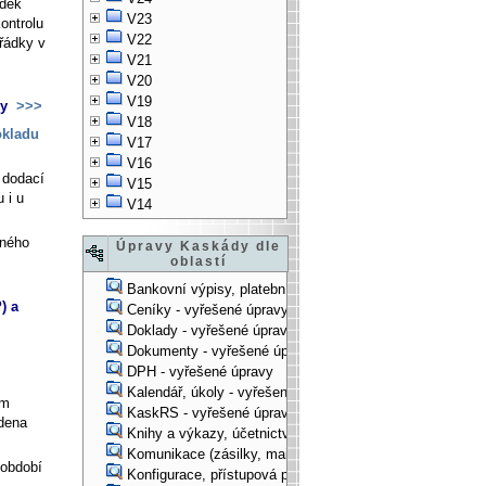
ádek
V23
ontrolu
V22
řádky v
V21
V20
V19
ky
>>>
V18
okladu
V17
V16
 dodací
V15
 i u
V14
jného
Úpravy Kaskády dle
oblastí
Bankovní výpisy, platební příkazy - vyřešené úpravy
) a
Ceníky - vyřešené úpravy
Doklady - vyřešené úpravy
Dokumenty - vyřešené úpravy
DPH - vyřešené úpravy
Kalendář, úkoly - vyřešené úpravy
em
KaskRS - vyřešené úpravy
dena
Knihy a výkazy, účetnictví - vyřešené úpravy
Komunikace (zásilky, mail-systém, ...) - vyřešené úpravy
 období
Konfigurace, přístupová práva, ... - vyřešené úpravy