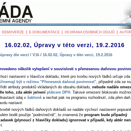
|
|
|
|
DEMOVERZE
E-DOKUMENTACE
OCHRANA OSOBNÍCH ÚDAJŮ
AUTOR
16.02.02, Úpravy v této verzi, 19.2.2016
úpravy dle verzí
/
V16
/
16.02.02, Úpravy v této verzi, 19.2.2016
rovedeno několik vylepšení v souvislosti s přenesenou daňovou povinn
hozí nastavení v hlavičce dokladu, které pro tvorbu nových řádků určuje zda
í/nemají být v režimu "Přenesená daňová povinnost"
, případně zda se ro
řídit atributy produktů vkládaných do obsahu dokladu,
nebude nadále omez
le toho, zda aktér je/není
plátcem DPH
. Takové omezení blokovalo možno
dnastavit údaj v
šabloně
a nechat pak na programu rozhodnutí, zda přen.daň
avdu nastavit.
 tvorbě nových řádků daňových dokladů se nadále výchozí nastavení popsan
ulém bodě použije "podmínečně", to znamená že
program bude případný
adavek (plynoucí z hlavičky dokladu) ignorovat v případě, kdy aktér ne
H
.