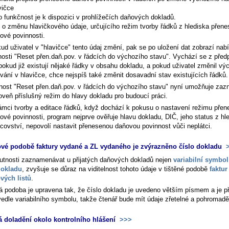
vičce
o funkčnost je k dispozici v prohlížečích daňových dokladů.
 o změnu hlavičkového údaje, určujícího režim tvorby řádků z hlediska přen
ové povinnosti.
ud uživatel v "hlavičce" tento údaj změní, pak se po uložení dat zobrazí nab
nosti "Reset přen.daň.pov. v řádcích do výchozího stavu". Vychází se z před
pokud již existují nějaké řádky v obsahu dokladu, a pokud uživatel změnil vý
vání v hlavičce, chce nejspíš také změnit dosavadní stav existujících řádků.
nost "Reset přen.daň.pov. v řádcích do výchozího stavu" nyní umožňuje za
oveň příslušný režim do hlavy dokladu pro budoucí práci.
ámci tvorby a editace řádků, když dochází k pokusu o nastavení režimu pře
ové povinnosti, program nejprve ověřuje hlavu dokladu, DIČ, jeho status z hl
tcovství, nepovolí nastavit přenesenou daňovou povinnost vůči neplátci.
ové podobě faktury vydané a ZL vydaného je zvýrazněno číslo dokladu
>
nutnosti zaznamenávat u přijatých daňových dokladů nejen
variabilní symbol
dokladu
, zvyšuje se důraz na viditelnost tohoto údaje v tištěné podobě
faktur
vých listů
.
á podoba je upravena tak, že číslo dokladu je uvedeno větším písmem a je p
vedle variabilního symbolu, takže čtenář bude mít údaje zřetelné a pohromadě
 doladění okolo kontrolního hlášení
>>>