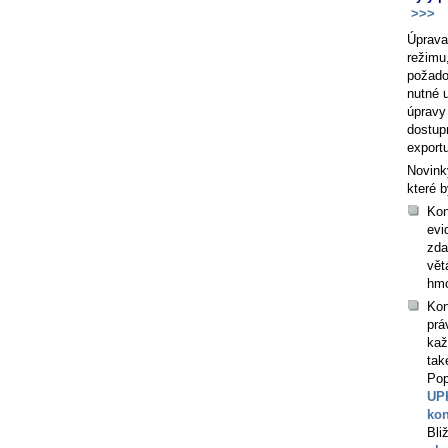
>>>
Úprava
režimu
požado
nutné u
úpravy
dostup
exportu
Novink
které b
Kon
evi
zda
vět
hmo
Kon
prá
kaž
tak
Pop
UPK
kon
Bli