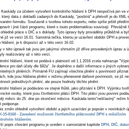
 Kaskády za účelem vytvoření kontrolního hlášení k DPH nespočívá jen ve v
, který data z dokladů zadaných do Kaskády, "posbírá" a přetvoří je do XML 
vaném formátu. Současně s tvorbou tohoto exportu, nebo spíše ještě předtím
pravit i jiné části programu, které s touto problematikou souvisejí. Převážně 
 ohledně práce s DIČ a s doklady. Tyto úpravy byly prováděny průběžně a byl
né již ve verzi 16.01. Samotná tečka, kterou je uzavření období DPH a prove
 hlášení, je k dispozici až v této verzi 16.02.
y v této úpravě tak jsou jen jakýmsi shrnutím již dříve provedených úprav a ú
yly realizovány až v této verzi.
trolní hlášení, které se podává s platností od 1.1.2016 zcela nahrazuje "Výpi
dence pro daň účely dle §92a". Je doplněno o další informace o jiných vybra
nitelných plněních. Primárně FU zajímají všechna plnění s povinností přiznat
ách, kde jsou hlášena plnění v režimu přenesené daňové povinnosti, se již ne
tnosti jednotlivých plnění, ale pouze hodnoty těchto plnění.
trolní hlášení je podáváno ve stejné lhůtě, jako přiznání k DPH. Výjimku tvoř
vnické osoby, které jsou čtvrtletními plátci DPH. Tito plátci jsou povinni pod
dý měsíc do 25. dne po skončení měsíce. Kaskáda tento"nešťastný" režim h
é podporuje.
is změn ohledně vytvoření období a jejich uzavírání je popsán v novinkách ú
-15-0160 - Zavedení možnosti čtvrtletního plátcovství DPH s měsíčním
trolním hlášením
.
žší popis chování programu je uveden v samostatné kapitole
DPH, DIČ, datu