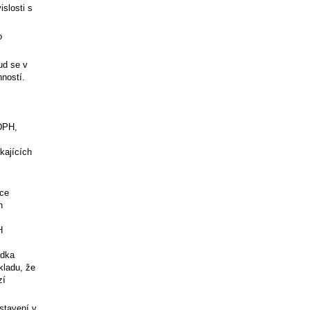
islosti s
o
ud se v
ností.
DPH,
kajících
čce
h
H
ídka
kladu, že
zí
stavení v