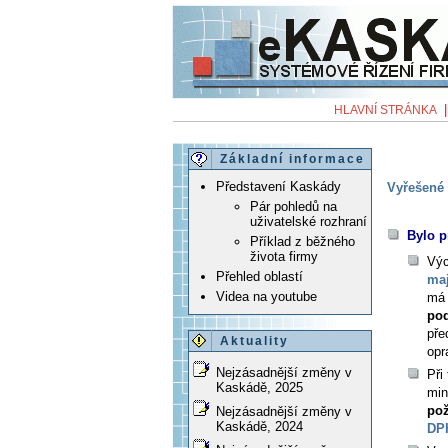
HLAVNÍ STRÁNKA
Základní informace
Představení Kaskády
Vyřešené 
Pár pohledů na
uživatelské rozhraní
Bylo p
Příklad z běžného
života firmy
Výc
Přehled oblastí
maj
Videa na youtube
má 
pod
pře
Aktuality
opr
Nejzásadnější změny v
Při
Kaskádě, 2025
min
pož
Nejzásadnější změny v
Kaskádě, 2024
DP