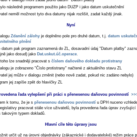
bylo následně programem použito jako DUZP i jako datum uskutečnění
vatel neměl možnost tyto dva datumy nijak rozlišit, zadat každý jinak.
Nyní
ialogu
Zdanění zálohy
je doplněno pole pro druhé datum, t.j.
datum uskuteč
nitelného plnění
o datum pak program zaznamená do ZL, dosavadní údaj "Datum platby" zaz
ejně jako dosud) jako
Dat.uskut.úč.operace
.
toho lze snadněji pracovat s
číslem daňového dokladu protistrany
ialogu je zobrazeno "Číslo protistrany" načtené z aktuálního stavu ZL
vatel jej může v dialogu změnit (nebo nově zadat, pokud nic zadáno nebylo)
gram jej zapíše zpět do hlavičky ZL
rovedena řada vylepšení při práci s přenesenou daňovou povinností
>>
em k tomu, že je s
přenesenou daňovou povinností
u DPH nuceno vzhled
legislativy pracovat stále více uživatelů, byla provedena řada úprav zvyšující
s takovým typem dokladů.
Hlavní cíle této úpravy jsou
žnit určit už na úrovni objednávky (zákaznické i dodavatelské) režim práce 