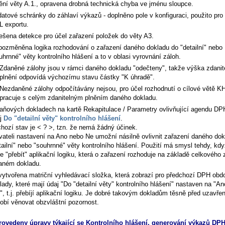
ění věty A.1., opravena drobná technická chyba ve jménu sloupce.
datové schránky do záhlaví výkazů - doplněno pole v konfiguraci, použito pro
 exportu.
ešena detekce pro účel zařazení položek do věty A3.
pozměněna logika rozhodování o zařazení daného dokladu do "detailní" nebo
uhrnné" věty kontrolního hlášení a to v oblasi vyrovnání záloh.
Zdaněné zálohy jsou v rámci daného dokladu "odečteny", takže výška zdanit
plnění odpovídá výchozímu stavu částky "K úhradě".
Nezdaněné zálohy odpočítávány nejsou, pro účel rozhodnutí o cílové větě K
pracuje s celým zdanitelným plněním daného dokladu.
aňových dokladech na kartě
Rekapitulace / Parametry ovlivňující agendu DP
j
Do "detailní věty" kontrolního hlášení
.
hozí stav je < ? >, tzn. že nemá žádný účinek.
vateli nastavení na Ano nebo Ne umožní násilně ovlivnit zařazení daného dok
tailní" nebo "souhrnné" věty kontrolního hlášení. Použití má smysl tehdy, kdy
e "přebít" aplikační logiku, která o zařazení rozhoduje na základě celkového 
aném dokladu.
vytvořena matriční vyhledávací složka, která zobrazí pro předchozí DPH obdo
lady, které mají údaj "Do "detailní věty" kontrolního hlášení" nastaven na "A
", t.j. přebíjí aplikační logiku. Je dobré takovým dokladům těsně před uzavře
obí věnovat obzvláštní pozornost.
rovedeny úpravy týkající se Kontrolního hlášení, generování výkazů DPH