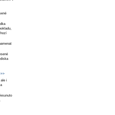
esené
ídka
pokladu,
chozí
znamenat
nesené
ediska
>>
ale i
a
řesunuto
.