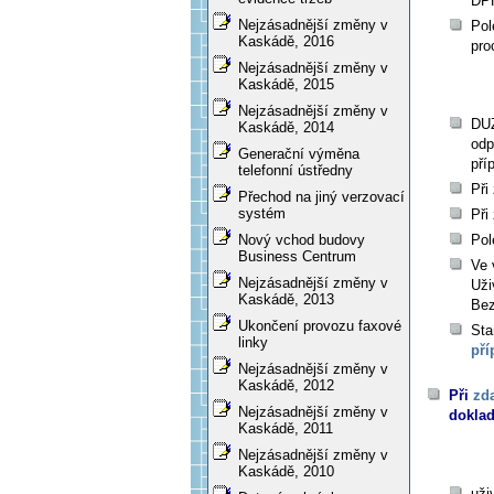
DPH
Nejzásadnější změny v
Pol
Kaskádě, 2016
pro
Nejzásadnější změny v
Kaskádě, 2015
Nejzásadnější změny v
DUZ
Kaskádě, 2014
odp
Generační výměna
pří
telefonní ústředny
Při
Přechod na jiný verzovací
systém
Při
Nový vchod budovy
Pol
Business Centrum
Ve 
Nejzásadnější změny v
Uži
Kaskádě, 2013
Bez
Ukončení provozu faxové
Sta
linky
pří
Nejzásadnější změny v
Kaskádě, 2012
Při
zd
Nejzásadnější změny v
doklad
Kaskádě, 2011
Nejzásadnější změny v
Kaskádě, 2010
uži