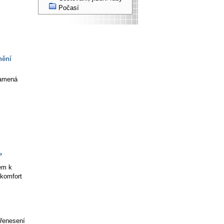
Počasí
nění
namená
>
em k
 komfort
přenesení