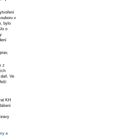
ytvoření
souboru v
, bylo
šlo o
y
dení
prav,
s z
ných
 daň. Ve
řeší
í
ávat KH
lášení
pravy
my a