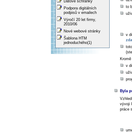
Datové schránky
to 
Podpora digitálních
podpisů v emailech
uži
Výročí 20 let firmy,
2010/06
Nové webové stránky
v d
Šablona HTM
zda
jednoduchého(1)
tot
(st
Kromě 
v d
uži
pro
Byla p
Vzhled
vývoji 
práce 
umo