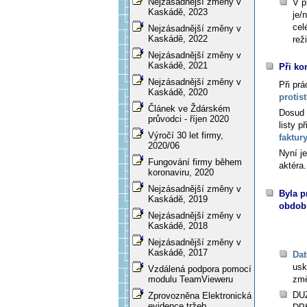
Nejzásadnější změny v
V p
Kaskádě, 2023
je/
cel
Nejzásadnější změny v
Kaskádě, 2022
rež
Nejzásadnější změny v
Kaskádě, 2021
Při ko
Nejzásadnější změny v
Při prá
Kaskádě, 2020
protis
Článek ve Ždárském
Dosud 
průvodci - říjen 2020
listy p
Výročí 30 let firmy,
faktury
2020/06
Nyní j
Fungování firmy během
aktéra.
koronaviru, 2020
Nejzásadnější změny v
Byla p
Kaskádě, 2019
období
Nejzásadnější změny v
Kaskádě, 2018
Nejzásadnější změny v
Kaskádě, 2017
Dat
usk
Vzdálená podpora pomocí
zm
modulu TeamVieweru
DUZ
Zprovozněna Elektronická
evidence tržeb