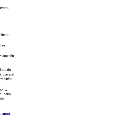
 tvorbu
elného
H se
H
doplněn
ladu do
ž uživatel
zd.plnění
bí ty
no" nebo
ním
, apod.