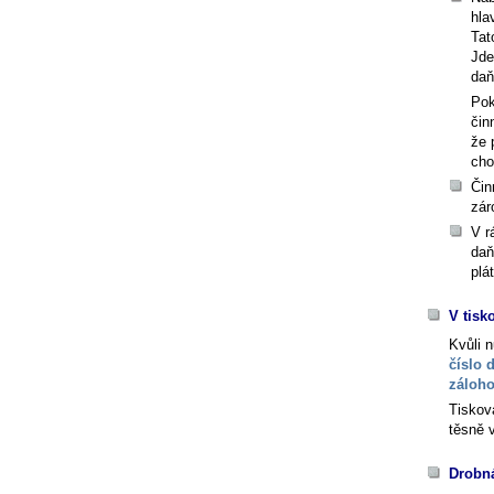
hla
Tat
Jde
daň
Pok
čin
že 
cho
Čin
zár
V r
daň
plá
V tisk
Kvůli 
číslo 
záloho
Tiskov
těsně 
Drobná