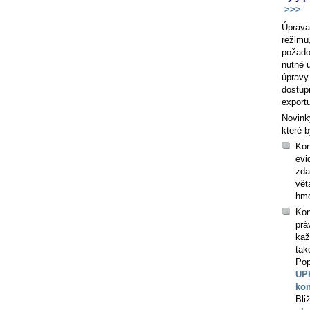
>>>
Úprava
režimu
požado
nutné u
úpravy
dostup
exportu
Novink
které b
Kon
evi
zda
vět
hmo
Kon
prá
kaž
tak
Pop
UPK
kon
Bli