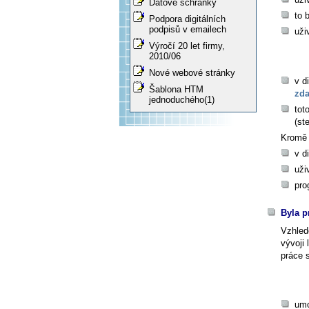
Datové schránky
to 
Podpora digitálních
podpisů v emailech
uži
Výročí 20 let firmy,
2010/06
Nové webové stránky
v d
Šablona HTM
zda
jednoduchého(1)
tot
(st
Kromě 
v d
uži
pro
Byla p
Vzhled
vývoji 
práce 
umo