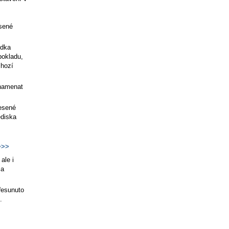
esené
ídka
pokladu,
chozí
znamenat
nesené
ediska
>>
ale i
a
řesunuto
.