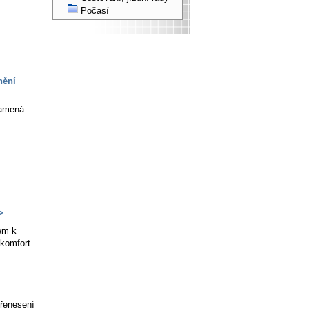
Počasí
nění
namená
>
em k
 komfort
přenesení