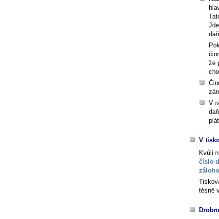
hla
Tat
Jde
daň
Pok
čin
že 
cho
Čin
zár
V r
daň
plá
V tisk
Kvůli 
číslo 
záloho
Tiskov
těsně 
Drobná