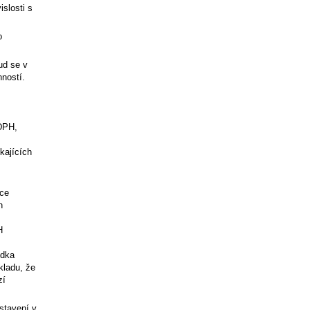
islosti s
o
ud se v
ností.
DPH,
kajících
čce
h
H
ídka
kladu, že
zí
stavení v