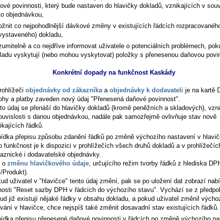
ové povinnosti, který bude nastaven do hlavičky dokladů, vznikajících v souv
to objednávkou,
žnit co nejpohodlnější dávkové změny v existujících řádcích rozpracovanéh
vystaveného) dokladu,
zumitelně a co nejdříve informovat uživatele o potenciálních problémech, pok
ladu vyskytují (nebo mohou vyskytovat) položky s přenesenou daňovou povin
Konkrétní dopady na funkčnost Kaskády
rohlížeči
objednávky od zákazníka
a
objednávky k dodavateli
je na kartě
ohy a platby
zaveden nový údaj "Přenesená daňové povinnost".
to údaj se přenáší do hlavičky dokladů (kromě peněžních a skladových), vzni
ouvislosti s danou objednávkou, nadále pak samozřejmě ovlivňuje stav nově
ikajících řádků.
ídka přepisu způsobu zdanění řádků po změně výchozího nastavení v hlavi
o funkčnost je k dispozici v prohlížečích všech druhů dokladů a v prohlížečíc
aznické i dodavatelské objednávky.
e o
změnu hlavičkového údaje
, určujícího režim tvorby řádků z hlediska DP
x/Produkt).
ud uživatel v "hlavičce" tento údaj změní, pak se po uložení dat zobrazí nab
nosti "Reset sazby DPH v řádcích do výchozího stavu". Vychází se z předpo
ud již existují nějaké řádky v obsahu dokladu, a pokud uživatel změnil výcho
vání v hlavičce, chce nejspíš také změnit dosavadní stav existujících řádků.
ídka přepisu přenesené daňové povinnosti v řádcích po změně výchozího na