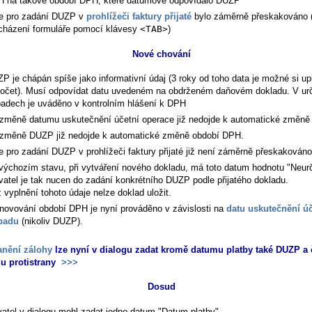
 na takové období DPH, které datumově odpovídalo DUZP
e pro zadání DUZP v
prohlížeči faktury přijaté
bylo záměrně přeskakováno (
cházení formuláře pomocí klávesy
<TAB>
)
Nové chování
P je chápán spíše jako informativní údaj (3 roky od toho data je možné si upl
očet). Musí odpovídat datu uvedeném na obdrženém daňovém dokladu. V urč
padech je uváděno v kontrolním hlášení k DPH
 změně datumu uskutečnění účetní operace již nedojde k automatické změn
 změně DUZP již nedojde k automatické změně období DPH.
e pro zadání DUZP v prohlížeči faktury přijaté již není záměrně přeskakováno
výchozím stavu, při vytváření nového dokladu, má toto datum hodnotu "Neur
vatel je tak nucen do zadání konkrétního DUZP podle přijatého dokladu.
 vyplnění tohoto údaje nelze doklad uložit.
novování období DPH je nyní prováděno v závislosti na
datu uskutečnění ú
padu
(nikoliv DUZP).
anění zálohy
lze nyní v dialogu zadat kromě datumu platby také DUZP a 
u protistrany
>>>
Dosud
vatel v dialogu mohl zadat jedno datum "Datum platby"