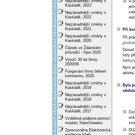
Nejzásadnější změny v
V p
Kaskádě, 2023
je/
cel
Nejzásadnější změny v
Kaskádě, 2022
rež
Nejzásadnější změny v
Kaskádě, 2021
Při ko
Nejzásadnější změny v
Při prá
Kaskádě, 2020
protis
Článek ve Ždárském
Dosud 
průvodci - říjen 2020
listy p
Výročí 30 let firmy,
faktury
2020/06
Nyní j
Fungování firmy během
aktéra.
koronaviru, 2020
Nejzásadnější změny v
Byla p
Kaskádě, 2019
období
Nejzásadnější změny v
Kaskádě, 2018
Nejzásadnější změny v
Kaskádě, 2017
Dat
usk
Vzdálená podpora pomocí
zm
modulu TeamVieweru
DUZ
Zprovozněna Elektronická
evidence tržeb