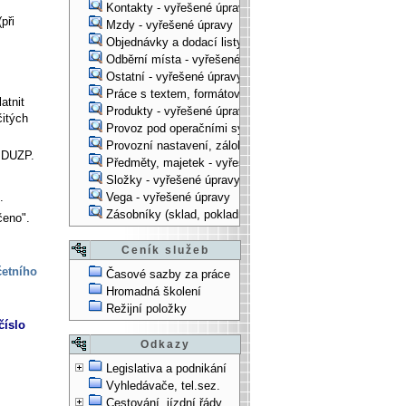
Kontakty - vyřešené úpravy
při
Mzdy - vyřešené úpravy
Objednávky a dodací listy - vyřešené úpravy
Odběrní místa - vyřešené úpravy
Ostatní - vyřešené úpravy
Práce s textem, formátování, ... - vyřešené úpravy
atnit
Produkty - vyřešené úpravy
itých
Provoz pod operačními systémy, technologické věci - vy
Provozní nastavení, zálohování, instalace, ... - vyřešen
ě DUZP.
Předměty, majetek - vyřešené úpravy
Složky - vyřešené úpravy
Vega - vyřešené úpravy
.
Zásobníky (sklad, pokladna, bank. účet) - vyřešené úpra
čeno".
Ceník služeb
četního
Časové sazby za práce
Hromadná školení
Režijní položky
číslo
Odkazy
Legislativa a podnikání
Vyhledávače, tel.sez.
Cestování, jízdní řády