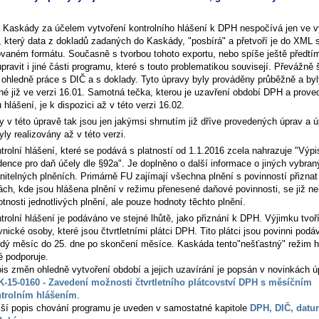
 Kaskády za účelem vytvoření kontrolního hlášení k DPH nespočívá jen ve v
, který data z dokladů zadaných do Kaskády, "posbírá" a přetvoří je do XML 
vaném formátu. Současně s tvorbou tohoto exportu, nebo spíše ještě předtím
pravit i jiné části programu, které s touto problematikou souvisejí. Převážně 
 ohledně práce s DIČ a s doklady. Tyto úpravy byly prováděny průběžně a byl
né již ve verzi 16.01. Samotná tečka, kterou je uzavření období DPH a prove
 hlášení, je k dispozici až v této verzi 16.02.
y v této úpravě tak jsou jen jakýmsi shrnutím již dříve provedených úprav a ú
yly realizovány až v této verzi.
trolní hlášení, které se podává s platností od 1.1.2016 zcela nahrazuje "Výpi
dence pro daň účely dle §92a". Je doplněno o další informace o jiných vybra
nitelných plněních. Primárně FU zajímají všechna plnění s povinností přiznat
ách, kde jsou hlášena plnění v režimu přenesené daňové povinnosti, se již ne
tnosti jednotlivých plnění, ale pouze hodnoty těchto plnění.
trolní hlášení je podáváno ve stejné lhůtě, jako přiznání k DPH. Výjimku tvoř
vnické osoby, které jsou čtvrtletními plátci DPH. Tito plátci jsou povinni pod
dý měsíc do 25. dne po skončení měsíce. Kaskáda tento"nešťastný" režim h
é podporuje.
is změn ohledně vytvoření období a jejich uzavírání je popsán v novinkách ú
-15-0160 - Zavedení možnosti čtvrtletního plátcovství DPH s měsíčním
trolním hlášením
.
žší popis chování programu je uveden v samostatné kapitole
DPH, DIČ, datu