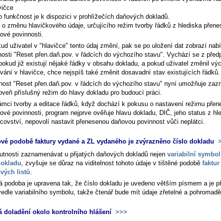
vičce
o funkčnost je k dispozici v prohlížečích daňových dokladů.
 o změnu hlavičkového údaje, určujícího režim tvorby řádků z hlediska přen
ové povinnosti.
ud uživatel v "hlavičce" tento údaj změní, pak se po uložení dat zobrazí nab
nosti "Reset přen.daň.pov. v řádcích do výchozího stavu". Vychází se z před
pokud již existují nějaké řádky v obsahu dokladu, a pokud uživatel změnil vý
vání v hlavičce, chce nejspíš také změnit dosavadní stav existujících řádků.
nost "Reset přen.daň.pov. v řádcích do výchozího stavu" nyní umožňuje za
oveň příslušný režim do hlavy dokladu pro budoucí práci.
ámci tvorby a editace řádků, když dochází k pokusu o nastavení režimu pře
ové povinnosti, program nejprve ověřuje hlavu dokladu, DIČ, jeho status z hl
tcovství, nepovolí nastavit přenesenou daňovou povinnost vůči neplátci.
ové podobě faktury vydané a ZL vydaného je zvýrazněno číslo dokladu
>
nutnosti zaznamenávat u přijatých daňových dokladů nejen
variabilní symbol
dokladu
, zvyšuje se důraz na viditelnost tohoto údaje v tištěné podobě
faktur
vých listů
.
á podoba je upravena tak, že číslo dokladu je uvedeno větším písmem a je p
vedle variabilního symbolu, takže čtenář bude mít údaje zřetelné a pohromadě
 doladění okolo kontrolního hlášení
>>>