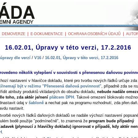
|
|
|
|
DEMOVERZE
E-DOKUMENTACE
OCHRANA OSOBNÍCH ÚDAJŮ
AUTOR
16.02.01, Úpravy v této verzi, 17.2.2016
úpravy dle verzí
/
V16
/
16.02.01, Úpravy v této verzi, 17.2.2016
rovedeno několik vylepšení v souvislosti s přenesenou daňovou povinn
hozí nastavení v hlavičce dokladu, které pro tvorbu nových řádků určuje zda
í/nemají být v režimu "Přenesená daňová povinnost"
, případně zda se ro
řídit atributy produktů vkládaných do obsahu dokladu,
nebude nadále omez
le toho, zda aktér je/není
plátcem DPH
. Takové omezení blokovalo možno
dnastavit údaj v
šabloně
a nechat pak na programu rozhodnutí, zda přen.daň
avdu nastavit.
 tvorbě nových řádků daňových dokladů se nadále výchozí nastavení popsan
ulém bodě použije "podmínečně", to znamená že
program bude případný
adavek (plynoucí z hlavičky dokladu) ignorovat v případě, kdy aktér ne
H
.