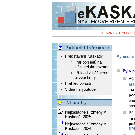
HLAVNÍ STRÁNKA
Základní informace
Představení Kaskády
Vyřešené 
Pár pohledů na
uživatelské rozhraní
Bylo p
Příklad z běžného
života firmy
Výc
Přehled oblastí
maj
Videa na youtube
má 
pod
pře
Aktuality
opr
Nejzásadnější změny v
Při
Kaskádě, 2025
min
pož
Nejzásadnější změny v
Kaskádě, 2024
DP