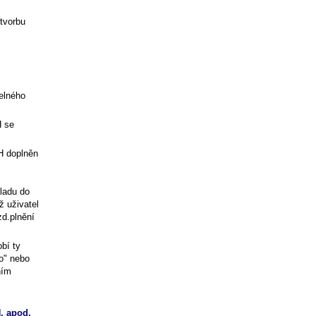
 tvorbu
elného
H se
H
doplněn
ladu do
ž uživatel
zd.plnění
bí ty
no" nebo
ním
, apod.