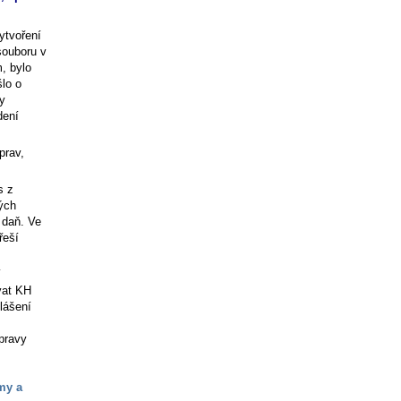
ytvoření
souboru v
, bylo
šlo o
y
dení
prav,
s z
ných
 daň. Ve
řeší
í
ávat KH
lášení
pravy
my a