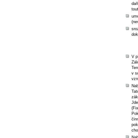
daň
tou
umo
(ne
sro
dok
V p
Zál
Ten
v s
vzn
Nab
Tat
zák
Jd
(Fi
Pok
čin
pok
cho
Nab