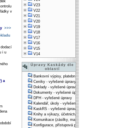
ádek
V23
ontrolu
V22
řádky v
V21
V20
V19
ky
>>>
V18
okladu
V17
V16
 dodací
V15
 i u
V14
jného
Úpravy Kaskády dle
oblastí
Bankovní výpisy, platební příkazy - vyřešené úpravy
) a
Ceníky - vyřešené úpravy
Doklady - vyřešené úpravy
Dokumenty - vyřešené úpravy
DPH - vyřešené úpravy
Kalendář, úkoly - vyřešené úpravy
em
KaskRS - vyřešené úpravy
dena
Knihy a výkazy, účetnictví - vyřešené úpravy
Komunikace (zásilky, mail-systém, ...) - vyřešené úpravy
 období
Konfigurace, přístupová práva, ... - vyřešené úpravy