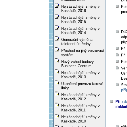
DPH
Nejzásadnější změny v
Pol
Kaskádě, 2016
pro
Nejzásadnější změny v
Kaskádě, 2015
Nejzásadnější změny v
DUZ
Kaskádě, 2014
odp
Generační výměna
pří
telefonní ústředny
Při
Přechod na jiný verzovací
systém
Při
Nový vchod budovy
Pol
Business Centrum
Ve 
Nejzásadnější změny v
Uži
Kaskádě, 2013
Bez
Ukončení provozu faxové
Sta
linky
pří
Nejzásadnější změny v
Kaskádě, 2012
Při
zd
Nejzásadnější změny v
doklad
Kaskádě, 2011
Nejzásadnější změny v
Kaskádě, 2010
uži