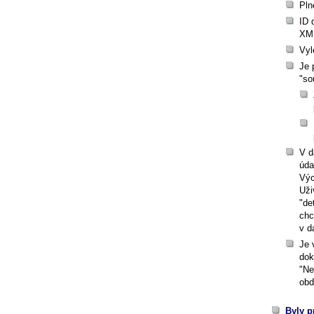
Pln
ID 
XML
Vyl
Je 
"so
V d
úda
Výc
Uži
"de
chc
v d
Je 
dok
"Ne
obd
Byly p