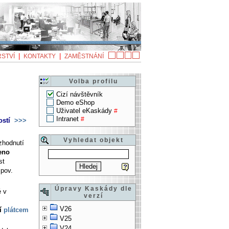
|
|
STVÍ
KONTAKTY
ZAMĚSTNÁNÍ
Volba profilu
Cizí návštěvník
Demo eShop
Uživatel eKaskády
#
Intranet
#
ostí
>>>
Vyhledat objekt
zhodnutí
eno
st
.pov.
Úpravy Kaskády dle
é v
verzí
V26
ní
plátcem
V25
V24