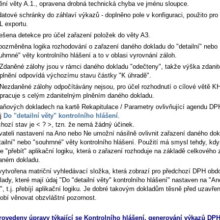
ění věty A.1., opravena drobná technická chyba ve jménu sloupce.
datové schránky do záhlaví výkazů - doplněno pole v konfiguraci, použito pro
 exportu.
ešena detekce pro účel zařazení položek do věty A3.
pozměněna logika rozhodování o zařazení daného dokladu do "detailní" nebo
uhrnné" věty kontrolního hlášení a to v oblasi vyrovnání záloh.
Zdaněné zálohy jsou v rámci daného dokladu "odečteny", takže výška zdanit
plnění odpovídá výchozímu stavu částky "K úhradě".
Nezdaněné zálohy odpočítávány nejsou, pro účel rozhodnutí o cílové větě K
pracuje s celým zdanitelným plněním daného dokladu.
aňových dokladech na kartě
Rekapitulace / Parametry ovlivňující agendu DP
j
Do "detailní věty" kontrolního hlášení
.
hozí stav je < ? >, tzn. že nemá žádný účinek.
vateli nastavení na Ano nebo Ne umožní násilně ovlivnit zařazení daného dok
tailní" nebo "souhrnné" věty kontrolního hlášení. Použití má smysl tehdy, kdy
e "přebít" aplikační logiku, která o zařazení rozhoduje na základě celkového 
aném dokladu.
vytvořena matriční vyhledávací složka, která zobrazí pro předchozí DPH obdo
lady, které mají údaj "Do "detailní věty" kontrolního hlášení" nastaven na "A
", t.j. přebíjí aplikační logiku. Je dobré takovým dokladům těsně před uzavře
obí věnovat obzvláštní pozornost.
rovedeny úpravy týkající se Kontrolního hlášení, generování výkazů DPH