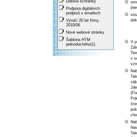
Datové schránky
umo
(ne
Podpora digitálních
podpisů v emailech
sro
dok
Výročí 20 let firmy,
2010/06
Nové webové stránky
Šablona HTM
V p
jednoduchého(1)
Zál
Ten
v s
vzn
Nab
Tat
zák
Jd
(Fi
Pok
čin
pok
cho
Nab
hla
Tat