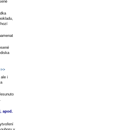
esené
ídka
pokladu,
chozí
znamenat
nesené
ediska
>>
ale i
a
řesunuto
.
, apod.
ytvoření
souboru v