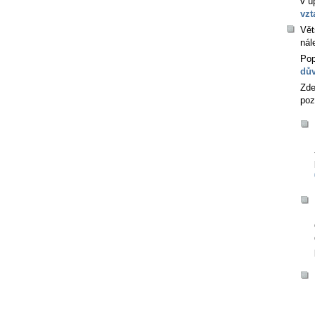
v ú
vzt
Vět
nál
Pop
dův
Zde
poz