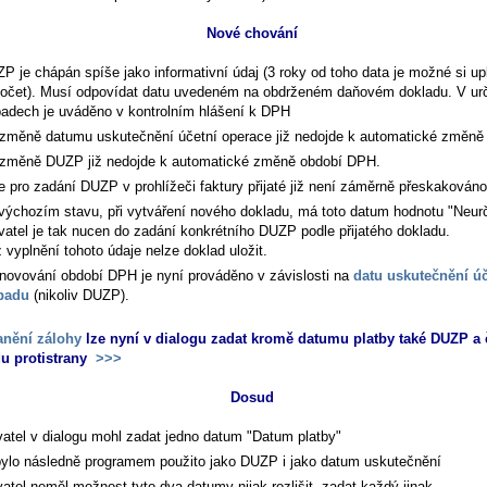
Nové chování
P je chápán spíše jako informativní údaj (3 roky od toho data je možné si upl
očet). Musí odpovídat datu uvedeném na obdrženém daňovém dokladu. V urč
padech je uváděno v kontrolním hlášení k DPH
 změně datumu uskutečnění účetní operace již nedojde k automatické změn
 změně DUZP již nedojde k automatické změně období DPH.
e pro zadání DUZP v prohlížeči faktury přijaté již není záměrně přeskakováno
výchozím stavu, při vytváření nového dokladu, má toto datum hodnotu "Neur
vatel je tak nucen do zadání konkrétního DUZP podle přijatého dokladu.
 vyplnění tohoto údaje nelze doklad uložit.
novování období DPH je nyní prováděno v závislosti na
datu uskutečnění ú
padu
(nikoliv DUZP).
anění zálohy
lze nyní v dialogu zadat kromě datumu platby také DUZP a 
u protistrany
>>>
Dosud
vatel v dialogu mohl zadat jedno datum "Datum platby"
bylo následně programem použito jako DUZP i jako datum uskutečnění
vatel neměl možnost tyto dva datumy nijak rozlišit, zadat každý jinak.