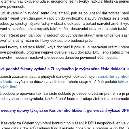
 o změnu hlavičkového údaje, určujícího režim tvorby řádků z hlediska přen
ové povinnosti.
ud uživatel v "hlavičce" tento údaj změní, pak se po uložení dat zobrazí nab
nosti "Reset přen.daň.pov. v řádcích do výchozího stavu". Vychází se z před
pokud již existují nějaké řádky v obsahu dokladu, a pokud uživatel změnil vý
vání v hlavičce, chce nejspíš také změnit dosavadní stav existujících řádků.
nost "Reset přen.daň.pov. v řádcích do výchozího stavu" nyní umožňuje za
oveň příslušný režim do hlavy dokladu pro budoucí práci.
ámci tvorby a editace řádků, když dochází k pokusu o nastavení režimu pře
ové povinnosti, program nejprve ověřuje hlavu dokladu, DIČ, jeho status z hl
tcovství, nepovolí nastavit přenesenou daňovou povinnost vůči neplátci.
ové podobě faktury vydané a ZL vydaného je zvýrazněno číslo dokladu
>
nutnosti zaznamenávat u přijatých daňových dokladů nejen
variabilní symbol
dokladu
, zvyšuje se důraz na viditelnost tohoto údaje v tištěné podobě
faktur
vých listů
.
á podoba je upravena tak, že číslo dokladu je uvedeno větším písmem a je p
vedle variabilního symbolu, takže čtenář bude mít údaje zřetelné a pohromadě
rovedeny úpravy týkající se Kontrolního hlášení, generování výkazů DPH
 Kaskády za účelem vytvoření kontrolního hlášení k DPH nespočívá jen ve v
, který data z dokladů zadaných do Kaskády, "posbírá" a přetvoří je do XML 