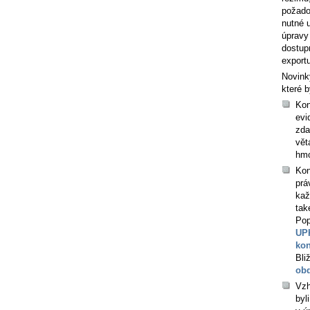
požado
nutné u
úpravy
dostup
exportu
Novink
které b
Kon
evi
zda
vět
hmo
Kon
prá
kaž
tak
Pop
UPK
kon
Bli
ob
Vzh
byl