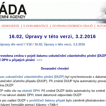
|
|
|
|
DEMOVERZE
E-DOKUMENTACE
OCHRANA OSOBNÍCH ÚDAJŮ
AUTOR
16.02, Úpravy v této verzi, 3.2.2016
úpravy dle verzí
/
V16
/
16.02, Úpravy v této verzi, 3.2.2016
rovedena změna v pojetí datumu uskutečnění zdanitelného plnění (DUZP
 DPH u přijatých plnění
>>>
Dosavadní chování
um uskutečnění zdanitelného plnění (DUZP)
byl synchronizován s datum
utečnění účetního případu (DUUP). Při změně DUUP byla automaticky prove
ěna DUZP.
P mělo vliv na
období DPH
. Při změně DUZP došlo automaticky ke změně
 na takové období DPH, které datumově odpovídalo DUZP
e pro zadání DUZP v
prohlížeči faktury přijaté
bylo záměrně přeskakováno (
cházení formuláře pomocí klávesy
<TAB>
)