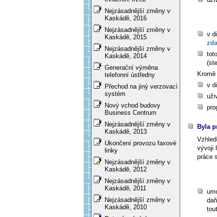
Nejzásadnější změny v
Kaskádě, 2016
Nejzásadnější změny v
v d
Kaskádě, 2015
zda
Nejzásadnější změny v
tot
Kaskádě, 2014
(st
Generační výměna
Kromě 
telefonní ústředny
v d
Přechod na jiný verzovací
systém
uži
Nový vchod budovy
pro
Business Centrum
Nejzásadnější změny v
Byla p
Kaskádě, 2013
Vzhled
Ukončení provozu faxové
vývoji 
linky
práce 
Nejzásadnější změny v
Kaskádě, 2012
Nejzásadnější změny v
Kaskádě, 2011
umo
Nejzásadnější změny v
daň
Kaskádě, 2010
tou