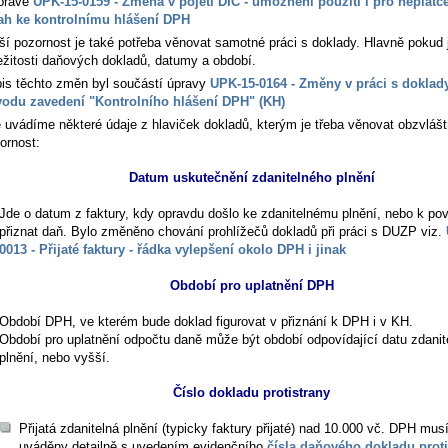
pravě
UPK-15-0159 - Změna v pojetí DIČ - umožnění použití i pro neplátc
ah ke kontrolnímu hlášení DPH
ší pozornost je také potřeba věnovat samotné práci s doklady. Hlavně pokud 
ežitosti daňových dokladů, datumy a období.
is těchto změn byl součástí úpravy
UPK-15-0164 - Změny v práci s doklad
odu zavedení "Kontrolního hlášení DPH" (KH)
 uvádíme některé údaje z hlaviček dokladů, kterým je třeba věnovat obzvlášt
ornost:
Datum uskutečnění zdanitelného plnění
Jde o datum z faktury, kdy opravdu došlo ke zdanitelnému plnění, nebo k pov
přiznat daň. Bylo změněno chování prohlížečů dokladů při práci s DUZP viz.
0013 - Přijaté faktury - řádka vylepšení okolo DPH i jinak
Období pro uplatnění DPH
Období DPH, ve kterém bude doklad figurovat v přiznání k DPH i v KH.
Období pro uplatnění odpočtu daně může být období odpovídající datu zdanit
plnění, nebo vyšší.
Číslo dokladu protistrany
Přijatá zdanitelná plnění (typicky faktury přijaté) nad 10.000 vč. DPH mus
uváděny detailně s uvedením evidenčního
čísla daňového dokladu proti