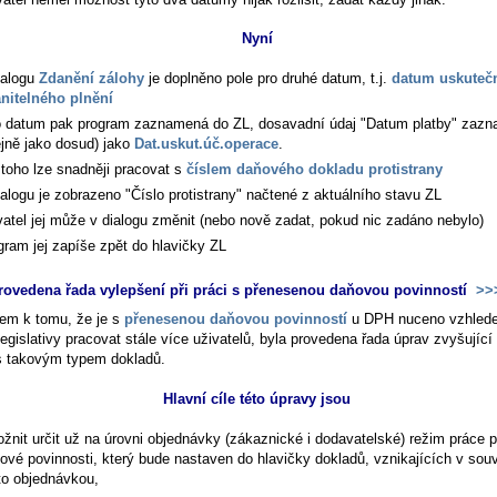
Nyní
ialogu
Zdanění zálohy
je doplněno pole pro druhé datum, t.j.
datum uskuteč
nitelného plnění
o datum pak program zaznamená do ZL, dosavadní údaj "Datum platby" zaz
ejně jako dosud) jako
Dat.uskut.úč.operace
.
toho lze snadněji pracovat s
číslem daňového dokladu protistrany
ialogu je zobrazeno "Číslo protistrany" načtené z aktuálního stavu ZL
vatel jej může v dialogu změnit (nebo nově zadat, pokud nic zadáno nebylo)
gram jej zapíše zpět do hlavičky ZL
rovedena řada vylepšení při práci s přenesenou daňovou povinností
>>
em k tomu, že je s
přenesenou daňovou povinností
u DPH nuceno vzhled
legislativy pracovat stále více uživatelů, byla provedena řada úprav zvyšující
s takovým typem dokladů.
Hlavní cíle této úpravy jsou
žnit určit už na úrovni objednávky (zákaznické i dodavatelské) režim práce 
ové povinnosti, který bude nastaven do hlavičky dokladů, vznikajících v souv
to objednávkou,