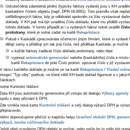
Uskutečněná zdanitelná plnění (typicky faktury vydané) jsou v KH uváděn
kaskádním číslem objektu (např. DPR-16-0001). Toto pravidlo však neplatí
selfbillingových faktur, kdy je odběratel oprávněn za Vás vystavovat daň
doklady. V KH pak má být uváděno číslo dokladu, které mu přidělil vystav
tohoto dokladu. V tomto případě je i u vydaných faktur nutné uvádět
čísl
protistrany
, které je nutné zadat na kartě
Rekapitulace
.
Pokud v Kaskádě zpracováváte účetnictví jiným firmám, které si vydané 
dělají samy a přidělují jim tak jiná čísla, než přiděluje Kaskáda, je možné
u každé faktury zadávat číslo dokladu protistrany, nebo lépe
vypnout
automatické generování
našeho (kaskádního) čísla a místo 
kartě
Rekapitulace
do pole
Číslo protistr.
opisovat číslo z již vystaven
V rámci každého dokladu je možné se na kartě
Rekapitulace / Vlastní měna
sloupci "Typ věty" podívat, ve které větě KH bude doklad figurovat a v jakýc
částkách.
otné Kontrolní hlášení
Data KH jsou automaticky generována při vstupu do dialogu
Výkazy agendy
spolu s daty přiznání k DPH.
Zde vznikla nová karta
Kontrolní hlášení
a celý dialog výkazů DPH je výraz
přepracován.
Velmi doporučujeme přečíst si kapitolu helpu
Uzavření období DPH, genero
výkazů, tvorba zúčtovacího dokladu
Ještě před uzavřením DPH období je možné, nebo spíše by to mělo být nutn