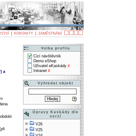
|
|
STVÍ
KONTAKTY
ZAMĚSTNÁNÍ
Volba profilu
Cizí návštěvník
Demo eShop
Uživatel eKaskády
#
Intranet
#
) a
Vyhledat objekt
em
dena
Úpravy Kaskády dle
verzí
 období
V26
při
V25
V24