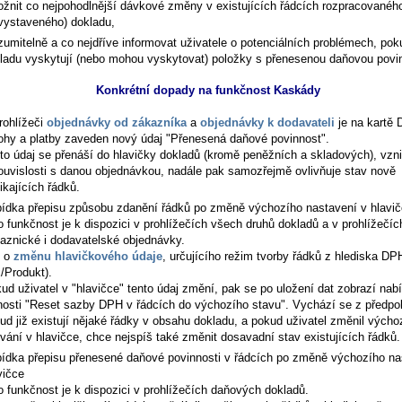
žnit co nejpohodlnější dávkové změny v existujících řádcích rozpracovanéh
vystaveného) dokladu,
zumitelně a co nejdříve informovat uživatele o potenciálních problémech, pok
ladu vyskytují (nebo mohou vyskytovat) položky s přenesenou daňovou povin
Konkrétní dopady na funkčnost Kaskády
rohlížeči
objednávky od zákazníka
a
objednávky k dodavateli
je na kartě
ohy a platby
zaveden nový údaj "Přenesená daňové povinnost".
to údaj se přenáší do hlavičky dokladů (kromě peněžních a skladových), vzni
ouvislosti s danou objednávkou, nadále pak samozřejmě ovlivňuje stav nově
ikajících řádků.
ídka přepisu způsobu zdanění řádků po změně výchozího nastavení v hlavi
o funkčnost je k dispozici v prohlížečích všech druhů dokladů a v prohlížečíc
aznické i dodavatelské objednávky.
e o
změnu hlavičkového údaje
, určujícího režim tvorby řádků z hlediska DP
x/Produkt).
ud uživatel v "hlavičce" tento údaj změní, pak se po uložení dat zobrazí nab
nosti "Reset sazby DPH v řádcích do výchozího stavu". Vychází se z předpo
ud již existují nějaké řádky v obsahu dokladu, a pokud uživatel změnil výcho
vání v hlavičce, chce nejspíš také změnit dosavadní stav existujících řádků.
ídka přepisu přenesené daňové povinnosti v řádcích po změně výchozího na
vičce
o funkčnost je k dispozici v prohlížečích daňových dokladů.