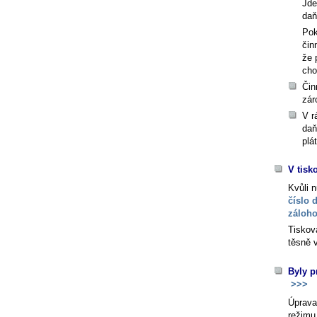
Jde
daň
Pok
čin
že 
cho
Čin
zár
V r
daň
plá
V tisk
Kvůli 
číslo 
záloho
Tiskov
těsně 
Byly p
>>>
Úprava
režimu