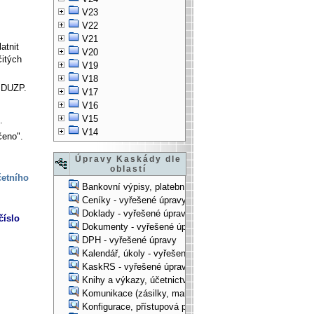
V23
V22
V21
atnit
V20
itých
V19
V18
ě DUZP.
V17
V16
V15
.
V14
čeno".
Úpravy Kaskády dle
oblastí
četního
Bankovní výpisy, platební příkazy - vyřešené úpravy
Ceníky - vyřešené úpravy
Doklady - vyřešené úpravy
číslo
Dokumenty - vyřešené úpravy
DPH - vyřešené úpravy
Kalendář, úkoly - vyřešené úpravy
KaskRS - vyřešené úpravy
Knihy a výkazy, účetnictví - vyřešené úpravy
Komunikace (zásilky, mail-systém, ...) - vyřešené úpravy
Konfigurace, přístupová práva, ... - vyřešené úpravy