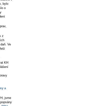
, bylo
šlo o
y
dení
prav,
s z
ných
 daň. Ve
řeší
í
ávat KH
lášení
pravy
my a
PH, jsme
y popsány