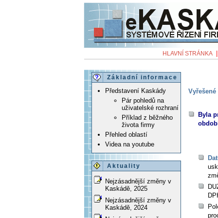
HLAVNÍ STRÁNKA
Základní informace
Představení Kaskády
Vyřešené 
Pár pohledů na
uživatelské rozhraní
Byla p
Příklad z běžného
období
života firmy
Přehled oblastí
Videa na youtube
Dat
Aktuality
usk
zm
Nejzásadnější změny v
DUZ
Kaskádě, 2025
DPH
Nejzásadnější změny v
Pol
Kaskádě, 2024
pro