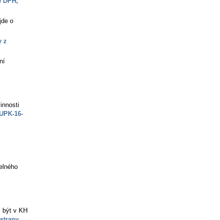
e DPH,
jde o
y z
ní
innosti
UPK-16-
elného
í být v KH
strany