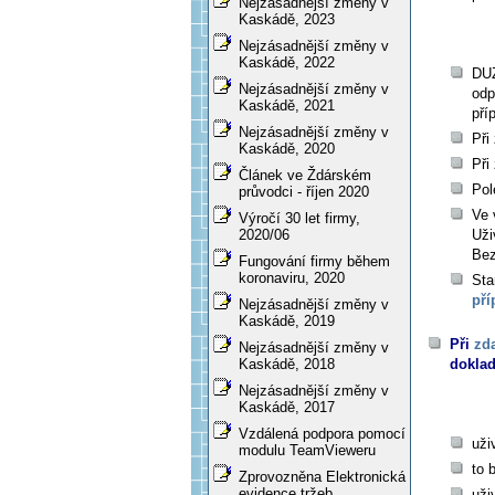
Nejzásadnější změny v
Kaskádě, 2023
Nejzásadnější změny v
Kaskádě, 2022
DUZ
Nejzásadnější změny v
odp
Kaskádě, 2021
pří
Nejzásadnější změny v
Při
Kaskádě, 2020
Při
Článek ve Ždárském
Pol
průvodci - říjen 2020
Ve 
Výročí 30 let firmy,
Uži
2020/06
Bez
Fungování firmy během
koronaviru, 2020
Sta
pří
Nejzásadnější změny v
Kaskádě, 2019
Při
zd
Nejzásadnější změny v
doklad
Kaskádě, 2018
Nejzásadnější změny v
Kaskádě, 2017
Vzdálená podpora pomocí
uži
modulu TeamVieweru
to 
Zprovozněna Elektronická
evidence tržeb
uži