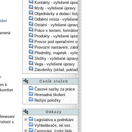
Kontakty - vyřešené úpravy
Mzdy - vyřešené úpravy
Objednávky a dodací listy - vyřešené úpravy
Odběrní místa - vyřešené úpravy
nění
Ostatní - vyřešené úpravy
Práce s textem, formátování, ... - vyřešené úpravy
namená
Produkty - vyřešené úpravy
Provoz pod operačními systémy, technologické věci - vy
Provozní nastavení, zálohování, instalace, ... - vyřešen
Předměty, majetek - vyřešené úpravy
Složky - vyřešené úpravy
Vega - vyřešené úpravy
Zásobníky (sklad, pokladna, bank. účet) - vyřešené úpra
>
Ceník služeb
em k
Časové sazby za práce
 komfort
Hromadná školení
Režijní položky
Odkazy
přenesení
Legislativa a podnikání
islosti s
Vyhledávače, tel.sez.
Cestování, jízdní řády