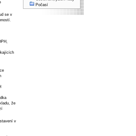
o
Počasí
ud se v
ností.
DPH,
kajících
čce
h
H
ídka
kladu, že
zí
stavení v