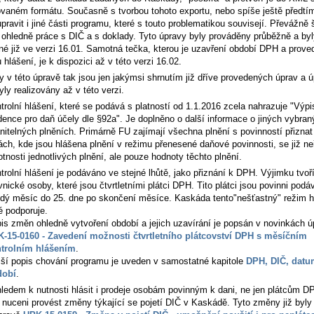
vaném formátu. Současně s tvorbou tohoto exportu, nebo spíše ještě předtím
pravit i jiné části programu, které s touto problematikou souvisejí. Převážně 
 ohledně práce s DIČ a s doklady. Tyto úpravy byly prováděny průběžně a byl
né již ve verzi 16.01. Samotná tečka, kterou je uzavření období DPH a prove
 hlášení, je k dispozici až v této verzi 16.02.
y v této úpravě tak jsou jen jakýmsi shrnutím již dříve provedených úprav a ú
yly realizovány až v této verzi.
trolní hlášení, které se podává s platností od 1.1.2016 zcela nahrazuje "Výpi
dence pro daň účely dle §92a". Je doplněno o další informace o jiných vybra
nitelných plněních. Primárně FU zajímají všechna plnění s povinností přiznat
ách, kde jsou hlášena plnění v režimu přenesené daňové povinnosti, se již ne
tnosti jednotlivých plnění, ale pouze hodnoty těchto plnění.
trolní hlášení je podáváno ve stejné lhůtě, jako přiznání k DPH. Výjimku tvoř
vnické osoby, které jsou čtvrtletními plátci DPH. Tito plátci jsou povinni pod
dý měsíc do 25. dne po skončení měsíce. Kaskáda tento"nešťastný" režim h
é podporuje.
is změn ohledně vytvoření období a jejich uzavírání je popsán v novinkách ú
-15-0160 - Zavedení možnosti čtvrtletního plátcovství DPH s měsíčním
trolním hlášením
.
žší popis chování programu je uveden v samostatné kapitole
DPH, DIČ, datu
dobí
.
ledem k nutnosti hlásit i prodeje osobám povinným k dani, ne jen plátcům D
i nuceni provést změny týkající se pojetí DIČ v Kaskádě. Tyto změny již byl