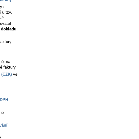
y s
 u tzv.
ové
ovatel
o dokladu
faktury
něj na
é faktury
 (CZK)
ve
h
 DPH
ně
vání
é,