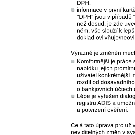
DPH.
informace v první kartě
"DPH" jsou v případě
než dosud, je zde uve
něm, vše slouží k lepš
doklad ovlivňuje/neov
Výrazně je změněn me
Komfortnější je práce 
nabídku jejich promít
uživatel konkrétnější 
rozdíl od dosavadního
o bankjovních účtech 
Lépe je vyřešen dialog
registru ADIS a umožní
a potvrzení ověření.
Celá tato úprava pro uživ
neviditelných změn v sy