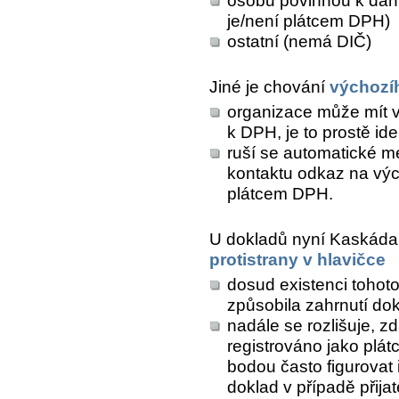
osobu povinnou k dani
je/není plátcem DPH)
ostatní (nemá DIČ)
Jiné je chování
výchozí
organizace může mít v
k DPH, je to prostě id
ruší se automatické m
kontaktu odkaz na výc
plátcem DPH.
U dokladů nyní Kaskáda c
protistrany v hlavičce
dosud existenci tohoto
způsobila zahrnutí d
nadále se rozlišuje, z
registrováno jako plát
bodou často figurovat
doklad v případě přij