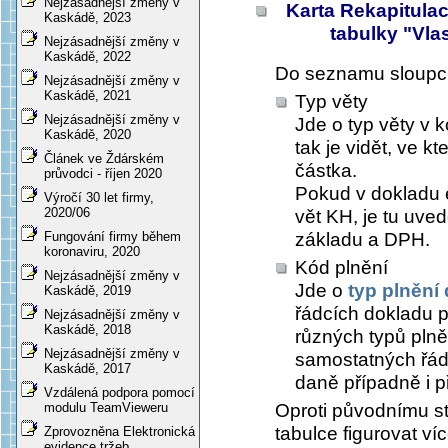
Nejzásadnější změny v
Karta
Rekapitulac
Kaskádě, 2023
tabulky "Vla
Nejzásadnější změny v
Kaskádě, 2022
Do seznamu sloupců
Nejzásadnější změny v
Kaskádě, 2021
Typ věty
Nejzásadnější změny v
Jde o typ věty v 
Kaskádě, 2020
tak je vidět, ve k
Článek ve Ždárském
částka.
průvodci - říjen 2020
Pokud v dokladu ex
Výročí 30 let firmy,
2020/06
vět KH, je tu uve
Fungování firmy během
základu a DPH.
koronaviru, 2020
Kód plnění
Nejzásadnější změny v
Jde o
typ plnění
Kaskádě, 2019
řádcích dokladu p
Nejzásadnější změny v
Kaskádě, 2018
různých typů plně
Nejzásadnější změny v
samostatných řád
Kaskádě, 2017
daně případně i 
Vzdálená podpora pomocí
modulu TeamVieweru
Oproti původnímu st
tabulce figurovat ví
Zprovozněna Elektronická
evidence tržeb