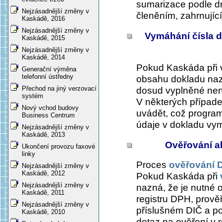
sumarizace podle d
Nejzásadnější změny v
členěním, zahrnujíc
Kaskádě, 2016
Nejzásadnější změny v
Vymáhání čísla d
Kaskádě, 2015
Nejzásadnější změny v
Kaskádě, 2014
Pokud Kaskáda při 
Generační výměna
telefonní ústředny
obsahu dokladu nazn
Přechod na jiný verzovací
dosud vyplněné není
systém
V některých případe
Nový vchod budovy
uvádět, což program 
Business Centrum
údaje v dokladu vy
Nejzásadnější změny v
Kaskádě, 2013
Ověřování a
Ukončení provozu faxové
linky
Proces
ověřování 
Nejzásadnější změny v
Kaskádě, 2012
Pokud Kaskáda při
Nejzásadnější změny v
nazná, že je nutné 
Kaskádě, 2011
registru DPH, prověř
Nejzásadnější změny v
příslušném DIČ a po
Kaskádě, 2010
dotaz na ověření v r