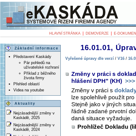
|
|
HLAVNÍ STRÁNKA
DEMOVERZE
E-DOKUMEN
16.01.01, Úprav
Základní informace
Představení Kaskády
Vyřešené úpravy dle verzí
/
V16
/
16.0
Pár pohledů na
uživatelské rozhraní
Změny v práci s dokla
Příklad z běžného
života firmy
hlášení DPH" (KH)
>>>
Přehled oblastí
Změny v práci s
doklad
Videa na youtube
lze spolehlivě použít pr
Stejně jako v jiných situa
Aktuality
řádně zadané prvotní dok
Nejzásadnější změny v
daná situace vyžaduje.
Kaskádě, 2025
Nejzásadnější změny v
Prohlížeč Dokladu (l
Kaskádě, 2024