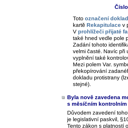
Číslo
Toto
označení doklad
kartě
Rekapitulace
v 
V
prohlížeči přijaté f
také hned vedle pole 
Zadání tohoto identifik
velmi časté. Navíc při
vyplnění také kontrolo
Mezi polem
Var. symb
překopírování zadanéh
dokladu protistrany (l
stejné).
Byla nově zavedena mož
s měsíčním kontrolním
Důvodem zavedení toho
je legislativní paskvil,
Tento zákon s platností