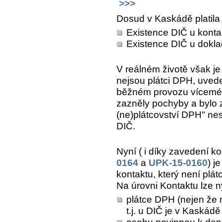
>>>
Dosud v Kaskádě platila 
Existence DIČ u konta
Existence DIČ u doklad
V reálném životě však j
nejsou plátci DPH, uvede
běžném provozu víceméně
zazněly pochyby a bylo z
(ne)plátcovství DPH" nes
DIČ.
Nyní ( i díky zavedení ko
0164
a
UPK-15-0160
) j
kontaktu, který není plá
Na úrovni Kontaktu lze ny
plátce DPH (nejen že m
t.j. u DIČ je v Kaskád