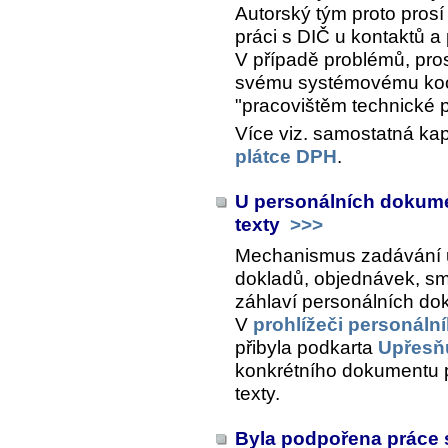
Autorský tým proto prosí
práci s DIČ u kontaktů a
V případě problémů, pro
svému systémovému koo
"pracovištěm technické 
Více viz. samostatná kap
plátce DPH
.
U personálních dokumen
texty
>>>
Mechanismus zadávání u
dokladů, objednávek, smlu
záhlaví personálních do
V
prohlížeči personál
přibyla podkarta
Upřesňu
konkrétního dokumentu p
texty.
Byla podpořena práce