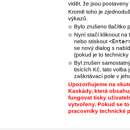
vidět, že jsou postaveny
Kromě toho je zjednoduš
výkazů.
Bylo zrušeno tlačítko 
Nyní stačí kliknout na 
nebo stiskout
<Enter
se nový dialog s nabí
(pokud je to technick
Byl zrušen samostatný 
tisících Kč, tato volba
zaškrtávací pole v jeho
Upozorňujeme na skuteč
Kaskády, která obsahuj
fungovat tisky uživatel
vytvořeny. Pokud se to
pracovníky technické 