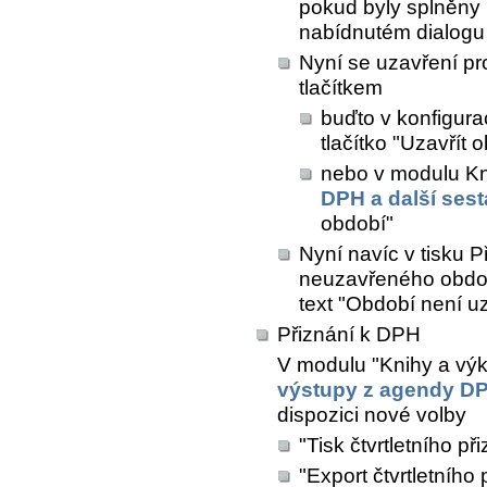
pokud byly splněny 
nabídnutém dialogu 
Nyní se uzavření p
tlačítkem
buďto v konfigurac
tlačítko "Uzavřít 
nebo v modulu
Kn
DPH a další ses
období"
Nyní navíc v tisku 
neuzavřeného obdob
text "Období není u
Přiznání k DPH
V modulu "Knihy a výk
výstupy z agendy D
dispozici nové volby
"Tisk čtvrtletního p
"Export čtvrtletního