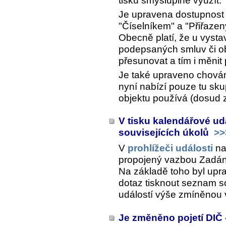
tisku smysluplně využít.
Je upravena dostupnost t
"Číselníkem" a "Přiřazen
Obecně platí, že u vyst
podepsaných smluv či obj
přesunovat a tím i měni
Je také upraveno chován
nyní nabízí pouze tu sku
objektu používá (dosud z
V tisku kalendářové ud
souvisejících úkolů
>>
V
prohlížeči události
na
propojený vazbou
Zadán
Na základě toho byl upra
dotaz tisknout seznam s
událostí výše zmíněnou
Je změněno pojetí DIČ -