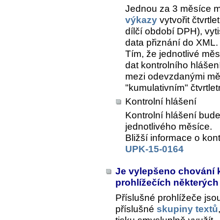
Jednou za 3 měsíce m
výkazy
vytvořit čtvrtl
dílčí období DPH), vyt
data přiznání do XML.
Tím, že jednotlivé měs
dat kontrolního hlášen
mezi odevzdanými měsí
"kumulativním" čtvrtle
Kontrolní hlášení
Kontrolní hlášení bud
jednotlivého měsíce.
Bližší informace o kon
UPK-15-0164
Je vylepšeno chování 
prohlížečích některých
Příslušné prohlížeče js
příslušné
skupiny textů