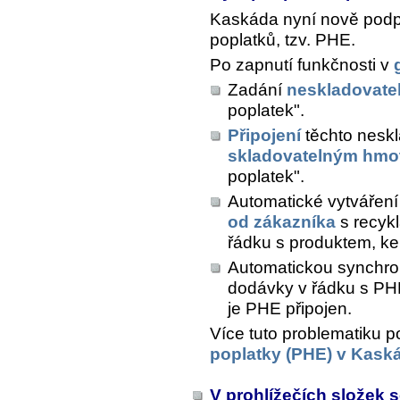
Kaskáda nyní nově podpo
poplatků, tzv. PHE.
Po zapnutí funkčnosti v
Zadání
neskladovate
poplatek".
Připojení
těchto neskl
skladovatelným hm
poplatek".
Automatické vytvářen
od zákazníka
s recyk
řádku s produktem, ke
Automatickou synchro
dodávky v řádku s PH
je PHE připojen.
Více tuto problematiku p
poplatky (PHE) v Kask
V prohlížečích složek 