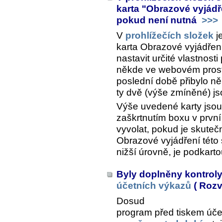
karta "Obrazové vyjádř
pokud není nutná
>>>
V
prohlížečích složek
je
karta
Obrazové vyjádření
nastavit určité vlastnost
někde ve webovém prost
poslední době přibylo něk
ty dvě (výše zmíněné) j
Výše uvedené karty jsou
zaškrtnutím boxu v první 
vyvolat, pokud je skuteč
Obrazové vyjádření této
nižší úrovně, je podkart
Byly doplněny kontrol
účetních výkazů
( Rozva
Dosud
program před tiskem úče