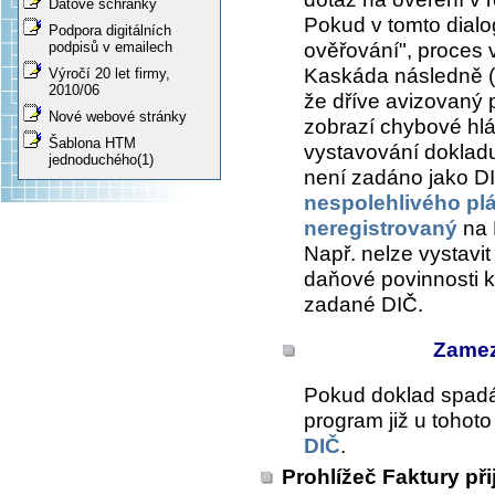
Datové schránky
Pokud v tomto dialo
Podpora digitálních
ověřování", proces 
podpisů v emailech
Kaskáda následně (n
Výročí 20 let firmy,
2010/06
že dříve avizovaný 
Nové webové stránky
zobrazí chybové hl
Šablona HTM
vystavování dokladu
jednoduchého(1)
není zadáno jako D
nespolehlivého pl
neregistrovaný
na 
Např. nelze vystavi
daňové povinnosti k
zadané DIČ.
Zamez
Pokud doklad spad
program již u tohot
DIČ
.
Prohlížeč Faktury při