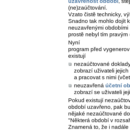
uzavřenost období
, st
(ne)zaúčtování.
Vzato čistě technicky, v
Snadno tak mohlo dojít 
neuzavřenými obdobími 
prostě nebyl tím pravým (
Nyní
program před vygenerov
existují
nezaúčtované doklady
zobrazí uživateli jejic
a pracovat s nimi (vče
neuzavřená
účetní o
zobrazí se uživateli j
Pokud existují nezaúčto
období uzavřeno, pak bud
nějaké nezaúčtované dokl
"Některá období v rozsa
Znamená to, že i nadále v