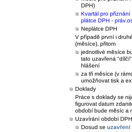
DPH)
Kvartál pro přiznání 
plátce DPH - práv.o
Neplátce DPH
V případě první i dru
(měsíce), přitom
jednotlivé měsíce 
tato uzavřená "dílčí
hlášení
za tři měsíce (v rám
umožňovat tisk a ex
Doklady
Práce s doklady se ni
figurovat datum zdani
období bude měsíc a ne
Uzavírání období DP
Dosud se
uzavření