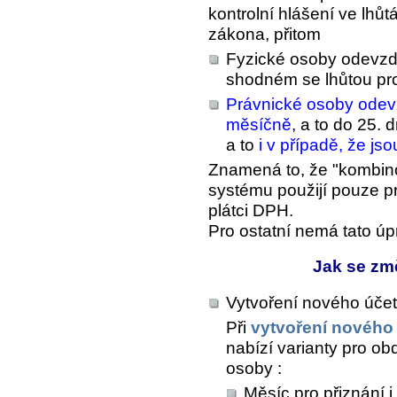
kontrolní hlášení ve lh
zákona, přitom
Fyzické osoby odevzdáv
shodném se lhůtou pr
Právnické osoby odevz
měsíčně
, a to do 25.
a to
i v případě, že js
Znamená to, že "kombin
systému použijí pouze pr
plátci DPH.
Pro ostatní nemá tato ú
Jak se zm
Vytvoření nového úče
Při
vytvoření nového
nabízí varianty pro o
osoby :
Měsíc pro přiznání i