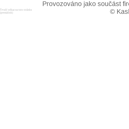
Provozováno jako součást f
© Kask
Trvalý odkaz na tuto stránku
(permalink)