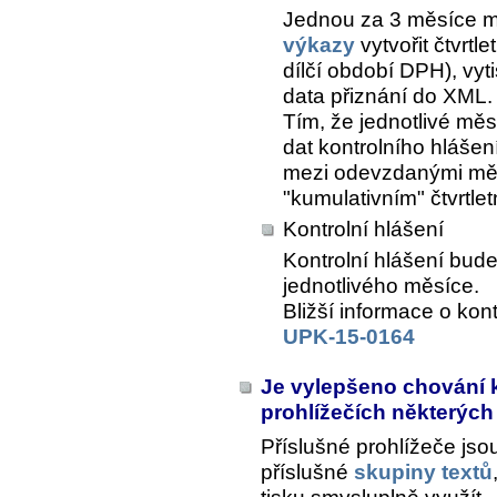
Jednou za 3 měsíce m
výkazy
vytvořit čtvrtl
dílčí období DPH), vyt
data přiznání do XML.
Tím, že jednotlivé měs
dat kontrolního hlášen
mezi odevzdanými měsí
"kumulativním" čtvrtle
Kontrolní hlášení
Kontrolní hlášení bud
jednotlivého měsíce.
Bližší informace o kon
UPK-15-0164
Je vylepšeno chování 
prohlížečích některých
Příslušné prohlížeče js
příslušné
skupiny textů