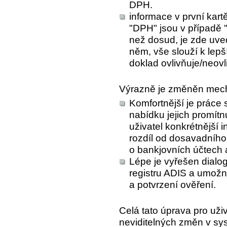
DPH.
informace v první kartě
"DPH" jsou v případě
než dosud, je zde uve
něm, vše slouží k lepš
doklad ovlivňuje/neov
Výrazně je změněn me
Komfortnější je práce 
nabídku jejich promít
uživatel konkrétnější 
rozdíl od dosavadního
o bankjovních účtech 
Lépe je vyřešen dialog
registru ADIS a umožní
a potvrzení ověření.
Celá tato úprava pro uživ
neviditelných změn v sy