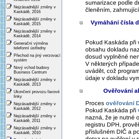
sumarizace podle d
Nejzásadnější změny v
členěním, zahrnujíc
Kaskádě, 2016
Nejzásadnější změny v
Vymáhání čísla d
Kaskádě, 2015
Nejzásadnější změny v
Kaskádě, 2014
Pokud Kaskáda při 
Generační výměna
telefonní ústředny
obsahu dokladu nazn
Přechod na jiný verzovací
dosud vyplněné není
systém
V některých případe
Nový vchod budovy
uvádět, což program 
Business Centrum
údaje v dokladu vy
Nejzásadnější změny v
Kaskádě, 2013
Ověřování a
Ukončení provozu faxové
linky
Proces
ověřování 
Nejzásadnější změny v
Kaskádě, 2012
Pokud Kaskáda při
Nejzásadnější změny v
nazná, že je nutné 
Kaskádě, 2011
registru DPH, prověř
Nejzásadnější změny v
příslušném DIČ a po
Kaskádě, 2010
dotaz na ověření v r