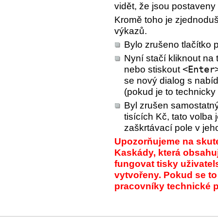
vidět, že jsou postaveny
Kromě toho je zjednoduš
výkazů.
Bylo zrušeno tlačítko 
Nyní stačí kliknout na 
nebo stiskout
<Enter
se nový dialog s nabí
(pokud je to technick
Byl zrušen samostatný 
tisících Kč, tato volba
zaškrtávací pole v jeho
Upozorňujeme na skuteč
Kaskády, která obsahuj
fungovat tisky uživatel
vytvořeny. Pokud se to
pracovníky technické 