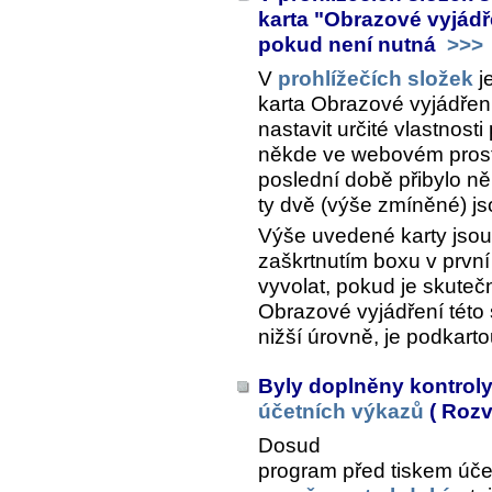
karta "Obrazové vyjádř
pokud není nutná
>>>
V
prohlížečích složek
je
karta
Obrazové vyjádření
nastavit určité vlastnost
někde ve webovém prost
poslední době přibylo něk
ty dvě (výše zmíněné) j
Výše uvedené karty jsou
zaškrtnutím boxu v první 
vyvolat, pokud je skuteč
Obrazové vyjádření této
nižší úrovně, je podkart
Byly doplněny kontrol
účetních výkazů
( Rozva
Dosud
program před tiskem úče