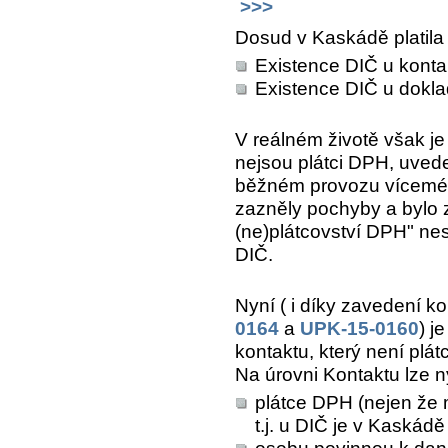
>>>
Dosud v Kaskádě platila 
Existence DIČ u konta
Existence DIČ u doklad
V reálném životě však j
nejsou plátci DPH, uvede
běžném provozu víceméně
zazněly pochyby a bylo z
(ne)plátcovství DPH" nes
DIČ.
Nyní ( i díky zavedení ko
0164
a
UPK-15-0160
) j
kontaktu, který není plá
Na úrovni Kontaktu lze ny
plátce DPH (nejen že m
t.j. u DIČ je v Kaskád