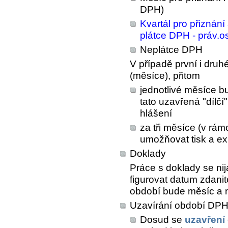
DPH)
Kvartál pro přiznání 
plátce DPH - práv.o
Neplátce DPH
V případě první i dru
(měsíce), přitom
jednotlivé měsíce 
tato uzavřená "dílčí
hlášení
za tři měsíce (v rám
umožňovat tisk a ex
Doklady
Práce s doklady se ni
figurovat datum zdani
období bude měsíc a ne
Uzavírání období DP
Dosud se
uzavření