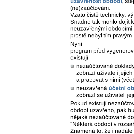
uzavřenost období
, st
(ne)zaúčtování.
Vzato čistě technicky, v
Snadno tak mohlo dojít 
neuzavřenými obdobími 
prostě nebyl tím pravým (
Nyní
program před vygenerov
existují
nezaúčtované doklady
zobrazí uživateli jejic
a pracovat s nimi (vče
neuzavřená
účetní o
zobrazí se uživateli j
Pokud existují nezaúčto
období uzavřeno, pak bud
nějaké nezaúčtované dokl
"Některá období v rozsa
Znamená to, že i nadále v