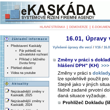
|
|
HLAVNÍ STRÁNKA
DEMOVERZE
E-DOKUMEN
16.01, Úpravy 
Základní informace
Představení Kaskády
Vyřešené úpravy dle verzí
/
V16
/
16.0
Pár pohledů na
uživatelské rozhraní
Změny v práci s dokla
Příklad z běžného
života firmy
hlášení DPH" (KH)
>>>
Přehled oblastí
Změny v práci s
doklad
Videa na youtube
lze spolehlivě použít pr
Stejně jako v jiných situa
Aktuality
řádně zadané prvotní dok
Nejzásadnější změny v
daná situace vyžaduje.
Kaskádě, 2025
Nejzásadnější změny v
Prohlížeč Dokladu (l
Kaskádě, 2024