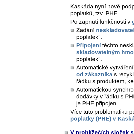
Kaskáda nyní nově podpo
poplatků, tzv. PHE.
Po zapnutí funkčnosti v
Zadání
neskladovate
poplatek".
Připojení
těchto neskl
skladovatelným hm
poplatek".
Automatické vytvářen
od zákazníka
s recyk
řádku s produktem, ke
Automatickou synchro
dodávky v řádku s PH
je PHE připojen.
Více tuto problematiku p
poplatky (PHE) v Kask
V prohlížečích složek 