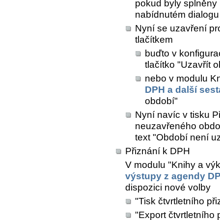
pokud byly splněny 
nabídnutém dialogu 
Nyní se uzavření p
tlačítkem
buďto v konfigurac
tlačítko "Uzavřít 
nebo v modulu
Kn
DPH a další ses
období"
Nyní navíc v tisku 
neuzavřeného obdob
text "Období není u
Přiznání k DPH
V modulu "Knihy a výk
výstupy z agendy D
dispozici nové volby
"Tisk čtvrtletního p
"Export čtvrtletního