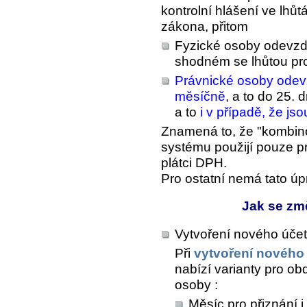
kontrolní hlášení ve lh
zákona, přitom
Fyzické osoby odevzdáv
shodném se lhůtou pr
Právnické osoby odevz
měsíčně
, a to do 25.
a to
i v případě, že js
Znamená to, že "kombin
systému použijí pouze pr
plátci DPH.
Pro ostatní nemá tato ú
Jak se zm
Vytvoření nového úče
Při
vytvoření nového
nabízí varianty pro o
osoby :
Měsíc pro přiznání i