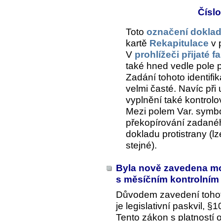
Číslo
Toto
označení doklad
kartě
Rekapitulace
v 
V
prohlížeči přijaté f
také hned vedle pole 
Zadání tohoto identifik
velmi časté. Navíc při
vyplnění také kontrolo
Mezi polem
Var. symb
překopírování zadanéh
dokladu protistrany (l
stejné).
Byla nově zavedena mož
s měsíčním kontrolním
Důvodem zavedení toho
je legislativní paskvil,
Tento zákon s platností