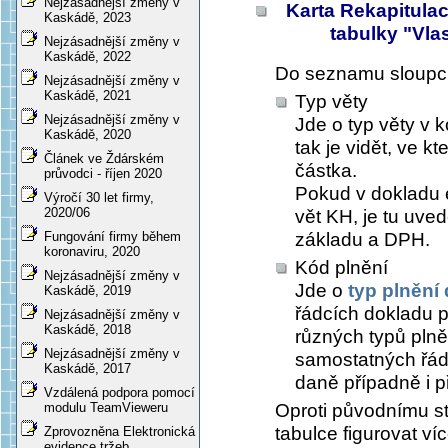
Nejzásadnější změny v
Karta
Rekapitulac
Kaskádě, 2023
tabulky "Vla
Nejzásadnější změny v
Kaskádě, 2022
Do seznamu sloupců
Nejzásadnější změny v
Kaskádě, 2021
Typ věty
Nejzásadnější změny v
Jde o typ věty v 
Kaskádě, 2020
tak je vidět, ve k
Článek ve Ždárském
částka.
průvodci - říjen 2020
Pokud v dokladu ex
Výročí 30 let firmy,
2020/06
vět KH, je tu uve
Fungování firmy během
základu a DPH.
koronaviru, 2020
Kód plnění
Nejzásadnější změny v
Jde o
typ plnění
Kaskádě, 2019
řádcích dokladu p
Nejzásadnější změny v
Kaskádě, 2018
různých typů plně
Nejzásadnější změny v
samostatných řád
Kaskádě, 2017
daně případně i 
Vzdálená podpora pomocí
modulu TeamVieweru
Oproti původnímu st
tabulce figurovat ví
Zprovozněna Elektronická
evidence tržeb