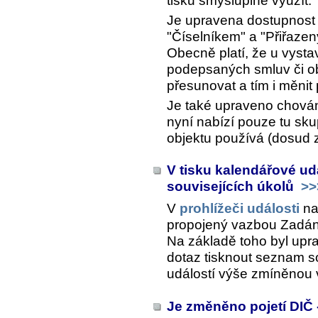
tisku smysluplně využít.
Je upravena dostupnost t
"Číselníkem" a "Přiřazen
Obecně platí, že u vyst
podepsaných smluv či obj
přesunovat a tím i měni
Je také upraveno chován
nyní nabízí pouze tu sku
objektu používá (dosud z
V tisku kalendářové ud
souvisejících úkolů
>>
V
prohlížeči události
na
propojený vazbou
Zadán
Na základě toho byl upra
dotaz tisknout seznam s
událostí výše zmíněnou
Je změněno pojetí DIČ -