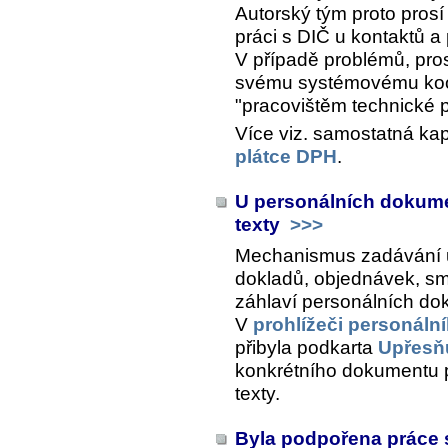
Autorský tým proto prosí
práci s DIČ u kontaktů a
V případě problémů, pro
svému systémovému koo
"pracovištěm technické 
Více viz. samostatná kap
plátce DPH
.
U personálních dokumen
texty
>>>
Mechanismus zadávání u
dokladů, objednávek, smlu
záhlaví personálních do
V
prohlížeči personál
přibyla podkarta
Upřesňu
konkrétního dokumentu p
texty.
Byla podpořena práce