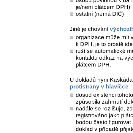
osobu povinnou k dani
je/není plátcem DPH)
ostatní (nemá DIČ)
Jiné je chování
výchozí
organizace může mít v
k DPH, je to prostě id
ruší se automatické m
kontaktu odkaz na výc
plátcem DPH.
U dokladů nyní Kaskáda c
protistrany v hlavičce
dosud existenci tohoto
způsobila zahrnutí d
nadále se rozlišuje, z
registrováno jako plát
bodou často figurovat
doklad v případě přij