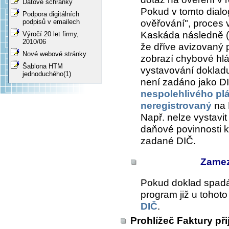
Datové schránky
Pokud v tomto dialo
Podpora digitálních
ověřování", proces 
podpisů v emailech
Kaskáda následně (n
Výročí 20 let firmy,
2010/06
že dříve avizovaný 
Nové webové stránky
zobrazí chybové hl
Šablona HTM
vystavování dokladu
jednoduchého(1)
není zadáno jako D
nespolehlivého pl
neregistrovaný
na 
Např. nelze vystavi
daňové povinnosti k
zadané DIČ.
Zamez
Pokud doklad spad
program již u tohot
DIČ
.
Prohlížeč Faktury při