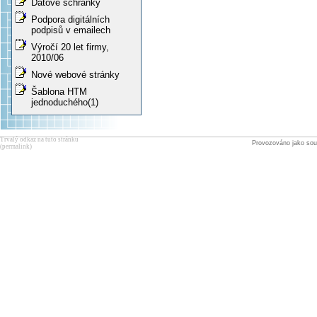
Datové schránky
Podpora digitálních
podpisů v emailech
Výročí 20 let firmy,
2010/06
Nové webové stránky
Šablona HTM
jednoduchého(1)
Trvalý odkaz na tuto stránku
Provozováno jako sou
(permalink)