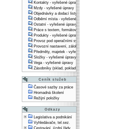
Kontakty - vyřešené úpravy
Mzdy - vyřešené úpravy
Objednávky a dodací listy - vyřešené úpravy
Odběrní místa - vyřešené úpravy
Ostatní - vyřešené úpravy
Práce s textem, formátování, ... - vyřešené úpravy
Produkty - vyřešené úpravy
Provoz pod operačními systémy, technologické věci - vy
Provozní nastavení, zálohování, instalace, ... - vyřešen
Předměty, majetek - vyřešené úpravy
Složky - vyřešené úpravy
Vega - vyřešené úpravy
Zásobníky (sklad, pokladna, bank. účet) - vyřešené úpra
Ceník služeb
Časové sazby za práce
Hromadná školení
Režijní položky
Odkazy
Legislativa a podnikání
Vyhledávače, tel.sez.
Cestování, jízdní řády