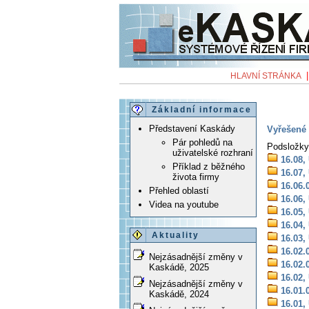
HLAVNÍ STRÁNKA
Základní informace
Představení Kaskády
Vyřešené 
Pár pohledů na
Podsložky
uživatelské rozhraní
16.08,
Příklad z běžného
16.07,
života firmy
16.06.
Přehled oblastí
16.06,
Videa na youtube
16.05,
16.04,
Aktuality
16.03,
16.02.
Nejzásadnější změny v
16.02.
Kaskádě, 2025
16.02,
Nejzásadnější změny v
16.01.
Kaskádě, 2024
16.01,