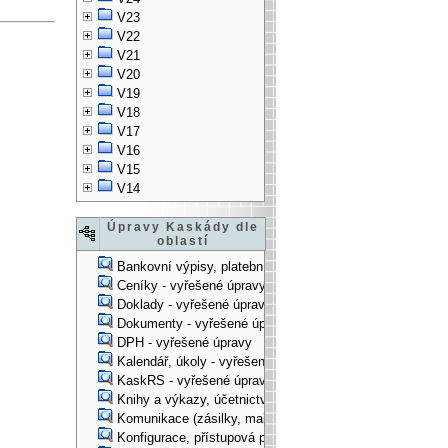
V23
V22
V21
V20
V19
V18
V17
V16
V15
V14
Úpravy Kaskády dle
oblastí
Bankovní výpisy, platební příkazy - vyřešené úpravy
Ceníky - vyřešené úpravy
Doklady - vyřešené úpravy
Dokumenty - vyřešené úpravy
DPH - vyřešené úpravy
Kalendář, úkoly - vyřešené úpravy
KaskRS - vyřešené úpravy
Knihy a výkazy, účetnictví - vyřešené úpravy
Komunikace (zásilky, mail-systém, ...) - vyřešené úpravy
Konfigurace, přístupová práva, ... - vyřešené úpravy