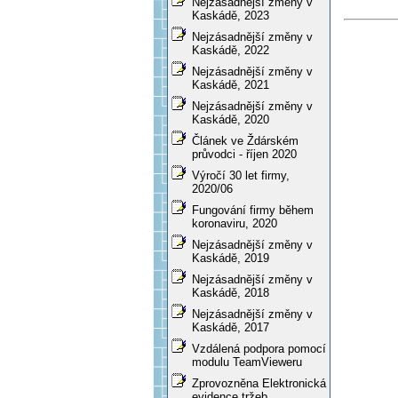
Nejzásadnější změny v
Kaskádě, 2023
Nejzásadnější změny v
Kaskádě, 2022
Nejzásadnější změny v
Kaskádě, 2021
Nejzásadnější změny v
Kaskádě, 2020
Článek ve Ždárském
průvodci - říjen 2020
Výročí 30 let firmy,
2020/06
Fungování firmy během
koronaviru, 2020
Nejzásadnější změny v
Kaskádě, 2019
Nejzásadnější změny v
Kaskádě, 2018
Nejzásadnější změny v
Kaskádě, 2017
Vzdálená podpora pomocí
modulu TeamVieweru
Zprovozněna Elektronická
evidence tržeb