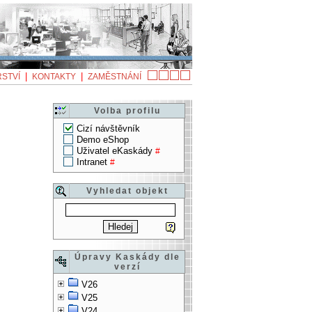
|
|
STVÍ
KONTAKTY
ZAMĚSTNÁNÍ
Volba profilu
Cizí návštěvník
Demo eShop
Uživatel eKaskády
#
Intranet
#
Vyhledat objekt
Úpravy Kaskády dle
verzí
V26
V25
V24