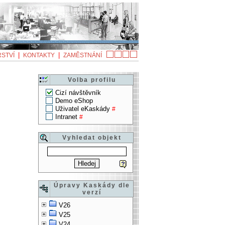
|
|
STVÍ
KONTAKTY
ZAMĚSTNÁNÍ
Volba profilu
Cizí návštěvník
Demo eShop
Uživatel eKaskády
#
Intranet
#
Vyhledat objekt
Úpravy Kaskády dle
verzí
V26
V25
V24