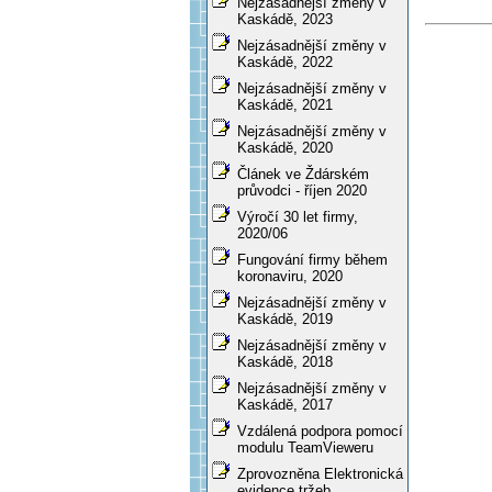
Nejzásadnější změny v
Kaskádě, 2023
Nejzásadnější změny v
Kaskádě, 2022
Nejzásadnější změny v
Kaskádě, 2021
Nejzásadnější změny v
Kaskádě, 2020
Článek ve Ždárském
průvodci - říjen 2020
Výročí 30 let firmy,
2020/06
Fungování firmy během
koronaviru, 2020
Nejzásadnější změny v
Kaskádě, 2019
Nejzásadnější změny v
Kaskádě, 2018
Nejzásadnější změny v
Kaskádě, 2017
Vzdálená podpora pomocí
modulu TeamVieweru
Zprovozněna Elektronická
evidence tržeb