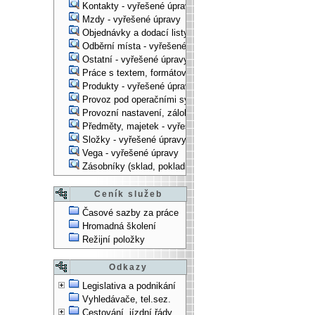
Kontakty - vyřešené úpravy
Mzdy - vyřešené úpravy
Objednávky a dodací listy - vyřešené úpravy
Odběrní místa - vyřešené úpravy
Ostatní - vyřešené úpravy
Práce s textem, formátování, ... - vyřešené úpravy
Produkty - vyřešené úpravy
Provoz pod operačními systémy, technologické věci - vy
Provozní nastavení, zálohování, instalace, ... - vyřešen
Předměty, majetek - vyřešené úpravy
Složky - vyřešené úpravy
Vega - vyřešené úpravy
Zásobníky (sklad, pokladna, bank. účet) - vyřešené úpra
Ceník služeb
Časové sazby za práce
Hromadná školení
Režijní položky
Odkazy
Legislativa a podnikání
Vyhledávače, tel.sez.
Cestování, jízdní řády