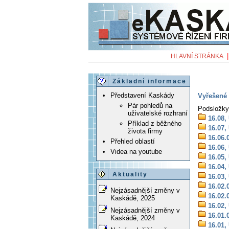
HLAVNÍ STRÁNKA
Základní informace
Představení Kaskády
Vyřešené 
Pár pohledů na
Podsložky
uživatelské rozhraní
16.08,
Příklad z běžného
16.07,
života firmy
16.06.
Přehled oblastí
16.06,
Videa na youtube
16.05,
16.04,
Aktuality
16.03,
16.02.
Nejzásadnější změny v
16.02.
Kaskádě, 2025
16.02,
Nejzásadnější změny v
16.01.
Kaskádě, 2024
16.01,