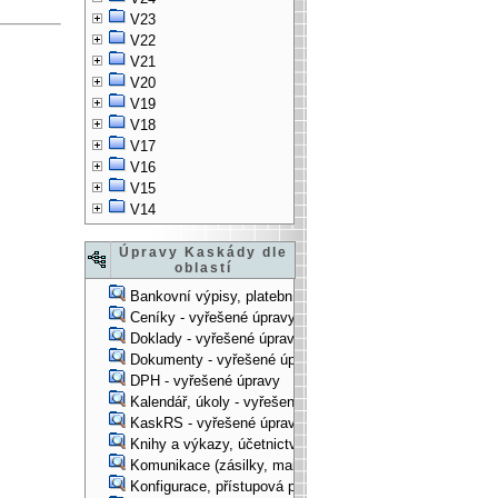
V23
V22
V21
V20
V19
V18
V17
V16
V15
V14
Úpravy Kaskády dle
oblastí
Bankovní výpisy, platební příkazy - vyřešené úpravy
Ceníky - vyřešené úpravy
Doklady - vyřešené úpravy
Dokumenty - vyřešené úpravy
DPH - vyřešené úpravy
Kalendář, úkoly - vyřešené úpravy
KaskRS - vyřešené úpravy
Knihy a výkazy, účetnictví - vyřešené úpravy
Komunikace (zásilky, mail-systém, ...) - vyřešené úpravy
Konfigurace, přístupová práva, ... - vyřešené úpravy