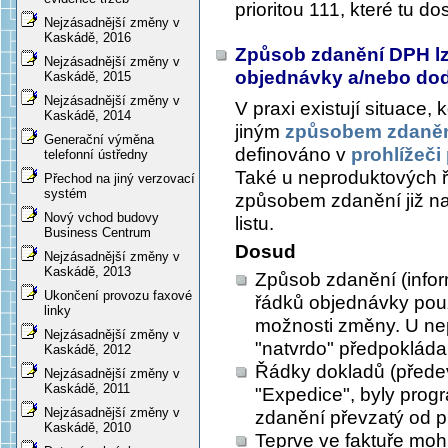
prioritou 111, které tu d
Nejzásadnější změny v
Kaskádě, 2016
Způsob zdanění DPH lze 
Nejzásadnější změny v
objednávky a/nebo dod
Kaskádě, 2015
Nejzásadnější změny v
V praxi existují situace,
Kaskádě, 2014
jiným
způsobem zdaně
Generační výměna
definováno v
prohlížeči
telefonní ústředny
Také u neproduktových ř
Přechod na jiný verzovací
systém
způsobem zdanění již n
Nový vchod budovy
listu.
Business Centrum
Dosud
Nejzásadnější změny v
Kaskádě, 2013
Způsob zdanění (infor
Ukončení provozu faxové
řádků objednávky pou
linky
možnosti změny. U n
Nejzásadnější změny v
"natvrdo" předpokláda
Kaskádě, 2012
Řádky dokladů (předevš
Nejzásadnější změny v
Kaskádě, 2011
"Expedice", byly pro
Nejzásadnější změny v
zdanění převzatý od p
Kaskádě, 2010
Teprve ve faktuře moh