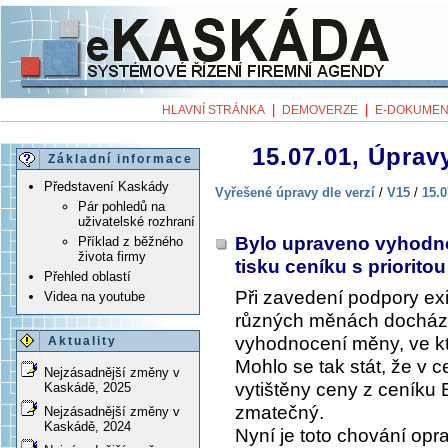
|
|
HLAVNÍ STRÁNKA
DEMOVERZE
E-DOKUMEN
15.07.01, Úpravy
Základní informace
Představení Kaskády
Vyřešené úpravy dle verzí
/
V15
/
15.0
Pár pohledů na
uživatelské rozhraní
Bylo upraveno vyhodnoc
Příklad z běžného
života firmy
tisku ceníku s priorito
Přehled oblastí
Při zavedení podpory ex
Videa na youtube
různých měnách docháze
vyhodnocení měny, ve kt
Aktuality
Mohlo se tak stát, že v 
Nejzásadnější změny v
vytištěny ceny z ceník
Kaskádě, 2025
zmatečný.
Nejzásadnější změny v
Kaskádě, 2024
Nyní je toto chování opr