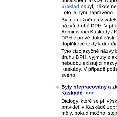
příslušném jazyce. Dop
překlad
nebyl, někde neb
Toto je nyní napraveno.
Byla umožněna uživatels
názvů druhů DPH. V příp
Administraci Kaskády / Ko
DPH
v pravé dolní části
doplňkové texty k druh
Tyto cizojazyčné názvy by
druhu DPH, vyjmuty z ak
nebudou existující názv
Kaskády. V případě potře
svého.
Byly přepracovány a z
Kaskádě
>>>
Dialogy, které se při vý
pravidel, v Kaskádě zobr
měly, pokud možno, stej