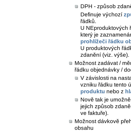
DPH - způsob zdan
Definuje výchozí
zp
řádků.
U NEproduktových řá
který je zaznamená
prohlížeči řádku 
U produktových řád
zdanění (viz. výše).
Možnost zadávat / měn
řádku objednávky / dod
V závislosti na nas
vzniku řádku tento
produktu
nebo z
hl
Nově tak je umožně
jejich způsob zdaněn
ve faktuře).
Možnost dávkově přeh
obsahu