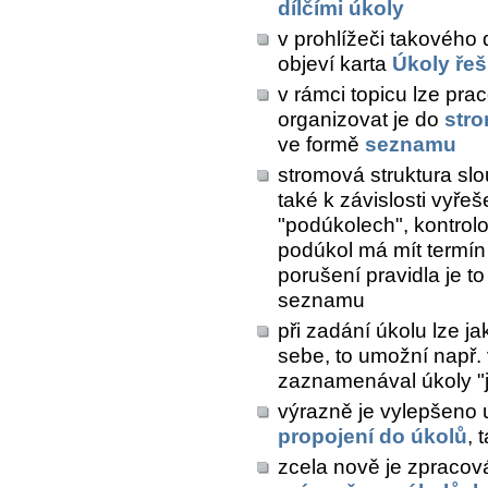
dílčími úkoly
v prohlížeči takového d
objeví karta
Úkoly řeš
v rámci topicu lze pra
organizovat je do
stro
ve formě
seznamu
stromová struktura slou
také k závislosti vyře
"podúkolech", kontrolov
podúkol má mít termín d
porušení pravidla je t
seznamu
při zadání úkolu lze j
sebe, to umožní např.
zaznamenával úkoly "
výrazně je vylepšeno u
propojení do úkolů
, 
zcela nově je zpracov