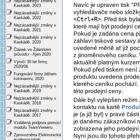
Nejzásadnější změny v
Navíc je upraven tisk "P
Kaskádě, 2023
vyhledávače nebo slož
Nejzásadnější změny v
Kaskádě, 2022
<Ctrl+R>
. Před tisk b
Nejzásadnější změny v
které mají být prodejní c
Kaskádě, 2021
Pokud je zadána cena př
Nejzásadnější změny v
záhlaví tiskové sestavy
Kaskádě, 2020
uvedené měně ať již poc
Článek ve Ždárském
z jinoměnového ceníku. 
průvodci - říjen 2020
aktuálně platným kurzem
Výročí 30 let firmy,
2020/06
Pokud před tiskem není
Fungování firmy během
produktu uvedena prodej
koronaviru, 2020
kterého ceníku pochází
Nejzásadnější změny v
této prodejní ceny.
Kaskádě, 2019
Nejzásadnější změny v
Dále byl vylepšen režim 
Kaskádě, 2018
kontaktu na kartě
Produk
Nejzásadnější změny v
je (a již byl) v pravé čá
Kaskádě, 2017
je danému zákazníkovi m
Vzdálená podpora pomocí
modulu TeamVieweru
zobrazena jeho prodejní
Nyní jsou do tohoto přeh
Zprovozněna Elektronická
evidence tržeb