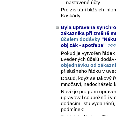
nastavené účty
Pro získání bližších inf
Kaskády.
Byla upravena synchro
zákazníka při změně mno
účelem dodávky
"Nákup
obj.zák - spotřeba"
>>
Pokud je vytvořen řádek
uvedených účelů dodávk
objednávku od zákazn
příslušného řádku v uv
Dosud, když se takový řá
množství, nedocházelo 
Nově je program upraven
upravoval souběžně i v o
dodacím listu vydaném), 
podmínek: