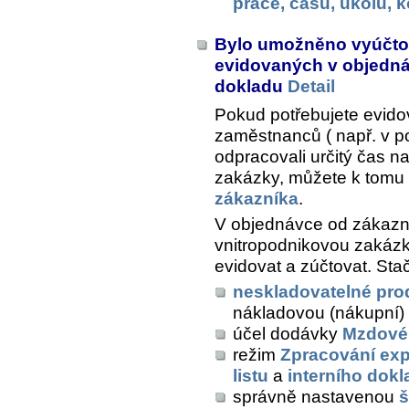
práce, času, úkolů,
Bylo umožněno vyúčto
evidovaných v objedná
dokladu
Detail
Pokud potřebujete evido
zaměstnanců ( např. v po
odpracovali určitý čas n
zakázky, můžete k tomu 
zákazníka
.
V objednávce od zákazní
vnitropodnikovou zakázk
evidovat a zúčtovat. Stač
neskladovatelné pro
nákladovou (nákupní)
účel dodávky
Mzdové
režim
Zpracování ex
listu
a
interního dok
správně nastavenou
š