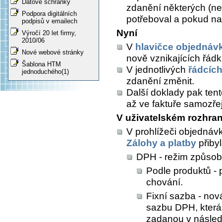
Datové schránky
zdanění některých (ne
Podpora digitálních
potřeboval a pokud n
podpisů v emailech
Nyní
Výročí 20 let firmy,
2010/06
V
hlavičce objednáv
Nové webové stránky
nově vznikajících řád
Šablona HTM
V jednotlivých
řádcíc
jednoduchého(1)
zdanění změnit.
Další doklady pak tent
až ve faktuře samozře
V uživatelském rozhran
V prohlížeči objednávk
Zálohy a platby
přiby
DPH - režim způsob
Podle produktů - 
chování.
Fixní sazba - nov
sazbu DPH, která
zadanou v následu