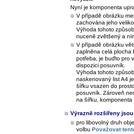
Nyní je komponenta upra
V případě obrázku men
zachována jeho veliko
Výhoda tohoto způsob
nuceně zvětšený a ní
V případě obrázku vět
zaplněna celá plocha k
potřeba, je buďto pro 
dispozici posuvník.
Výhoda tohoto způsobu
naskenovaný list A4 je
šířku vsazen do prosto
posuvník. Zároveň nen
na šířku, komponenta s
Výrazně rozšířeny jso
pro libovolný druh obj
volbu
Považovat tento