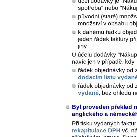
účel dodávky je "Nák
spotřeba" nebo "Nákup
původní (staré) množs
množství v obsahu ob
k danému řádku objed
jeden řádek faktury př
jiný
U účelu dodávky "Nákup 
navíc jen v případě, kdy
řádek objednávky od z
dodacím listu vyda
řádek objednávky od 
vydané
, bez ohledu n
Byl proveden překlad 
anglického a německé
Při tisku vydaných faktur
rekapitulace DPH
vč. n