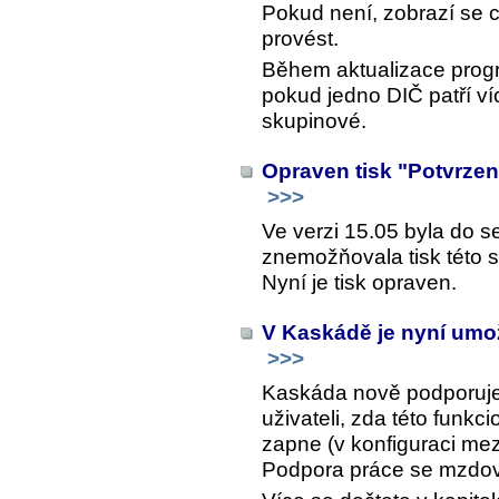
Pokud není, zobrazí se
provést.
Během aktualizace prog
pokud jedno DIČ patří v
skupinové.
Opraven tisk "Potvrze
>>>
Ve verzi 15.05 byla do 
znemožňovala tisk této s
Nyní je tisk opraven.
V Kaskádě je nyní umož
>>>
Kaskáda nově podporuje p
uživateli, zda této funkci
zapne (v konfiguraci me
Podpora práce se mzdov