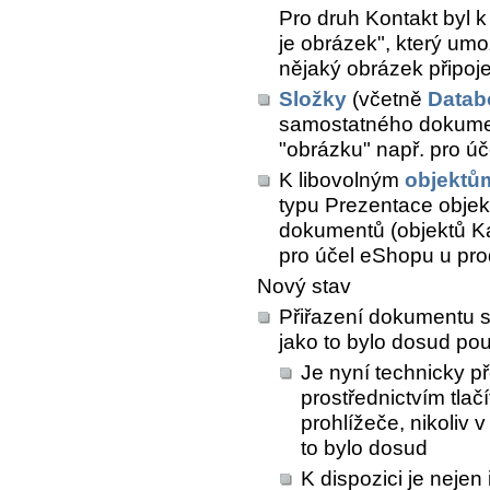
Pro druh Kontakt byl k
je obrázek", který umo
nějaký obrázek připoj
Složky
(včetně
Datab
samostatného dokument
"obrázku" např. pro ú
K libovolným
objektů
typu
Prezentace obje
dokumentů (objektů Kas
pro účel eShopu u pro
Nový stav
Přiřazení dokumentu s
jako to bylo dosud po
Je nyní technicky p
prostřednictvím tlač
prohlížeče, nikoliv
to bylo dosud
K dispozici je nejen