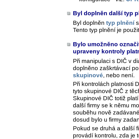
Byl doplněn další typ 
Byl doplněn
typ plnění
s
Tento typ plnění je použi
Bylo umožněno označit
upraveny kontroly plat
Při manipulaci s DIČ v d
doplněno zaškrtávací pol
skupinové
, nebo není.
Při kontrolách platnosti D
tyto skupinové DIČ z těc
Skupinové DIČ totiž plat
další firmy se k němu moh
souběhu nově zadávanéh
dosud bylo u firmy zada
Pokud se druhá a další f
provádí kontrolu, zda je