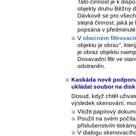
Tato činnost je k dispo
objekty druhu Běžný 
Dávkově se pro všech
stejná činnost, jaká je
popsána v předminulé
V
obecném filtrovac
objektu je obraz", kter
je obraz objektu naim
Dosavadní filtr ve sta
odstraněn.
Kaskáda nově podporuj
ukládat soubor na disk
Dosud, když chtěl uživat
výsledek skenování, mu
Vložit papírový dokum
Použít na svém počíta
příslušenstvím tiskár
V dialogu skenovacího