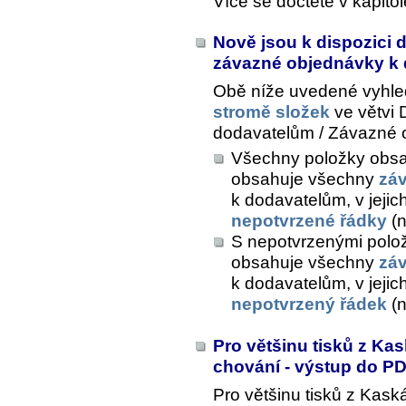
Více se dočtete v kapito
Nově jsou k dispozici 
závazné objednávky k
Obě níže uvedené vyhled
stromě složek
ve větvi
dodavatelům / Závazné 
Všechny položky obsa
obsahuje všechny
zá
k dodavatelům, v jeji
nepotvrzené řádky
(n
S nepotvrzenými polo
obsahuje všechny
zá
k dodavatelům, v jeji
nepotvrzený řádek
(n
Pro většinu tisků z Kask
chování - výstup do P
Pro většinu tisků z Kaská