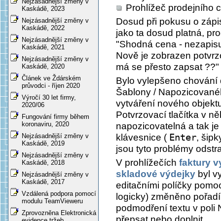
Nejzásadnější změny v
Prohlížeč prodejního 
Kaskádě, 2023
Dosud při pokusu o zápis
Nejzásadnější změny v
Kaskádě, 2022
jako ta dosud platná, pr
Nejzásadnější změny v
"Shodná cena - nezapisuj
Kaskádě, 2021
Nově je zobrazen potvrz
Nejzásadnější změny v
má se přesto zapsat ??"
Kaskádě, 2020
Článek ve Ždárském
Bylo vylepšeno chování
průvodci - říjen 2020
Šablony / Napozicovanéh
Výročí 30 let firmy,
vytváření nového objekt
2020/06
Potvrzovací tlačítka v n
Fungování firmy během
koronaviru, 2020
napozicovatelná a tak j
klávesnice (
Enter
, šipk
Nejzásadnější změny v
Kaskádě, 2019
jsou tyto problémy odstr
Nejzásadnější změny v
V prohlížečích
faktury 
Kaskádě, 2018
skladové výdejky
byl v
Nejzásadnější změny v
Kaskádě, 2017
editačními políčky pomo
Vzdálená podpora pomocí
logicky) změněno pořadí
modulu TeamVieweru
podmodření textu v poli
Zprovozněna Elektronická
přepsat nebo doplnit.
evidence tržeb