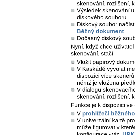
skenování, rozlišení, kv
Výsledek skenování u
diskového souboru
Diskový soubor načíst
Běžný dokument
Dočasný diskový sou
Nyní, když chce uživate
skenování, stačí
Vložit papírový dokum
V Kaskádě vyvolat m
dispozici více skenerů
němž je vložena před
V dialogu skenovacího
skenování, rozlišení, k
Funkce je k dispozici ve
V
prohlížeči běžnéh
V univerzální kartě pro
může figurovat v které
konfigurace - viz.
UPK