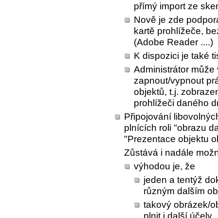
přímý import ze sken
Nově je zde podpor
kartě prohlížeče, be
(Adobe Reader ....)
K dispozici je také 
Administrátor může
zapnout/vypnout prá
objektů, t.j. zobraz
prohlížeči daného d
Připojování libovolný
plnících roli "obrazu 
"Prezentace objektu 
Zůstává i nadále možn
výhodou je, že
jeden a tentýž do
různým dalším obj
takový obrázek/
plnit i další účely