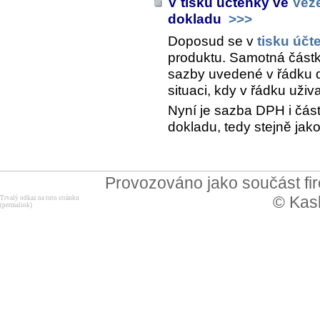
V tisku účtenky ve
Vez
dokladu
>>>
Doposud se v
tisku účt
produktu. Samotná část
sazby uvedené v řádku d
situaci, kdy v řádku uživ
Nyní je sazba DPH i čás
dokladu, tedy stejně jako
Provozováno jako součást f
© Kask
Trvalý odkaz na tuto stránku
(permalink)