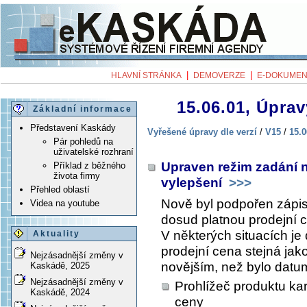
|
|
HLAVNÍ STRÁNKA
DEMOVERZE
E-DOKUMEN
15.06.01, Úprav
Základní informace
Představení Kaskády
Vyřešené úpravy dle verzí
/
V15
/
15.0
Pár pohledů na
uživatelské rozhraní
Upraven režim zadání n
Příklad z běžného
života firmy
vylepšení
>>>
Přehled oblastí
Nově byl podpořen zápis
Videa na youtube
dosud platnou prodejní 
V některých situacích je
Aktuality
prodejní cena stejná jako
Nejzásadnější změny v
novějším, než bylo datum
Kaskádě, 2025
Nejzásadnější změny v
Prohlížeč produktu ka
Kaskádě, 2024
ceny