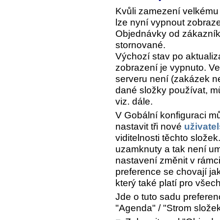
Kvůli zamezení velkém
lze nyní vypnout zobraze
Objednávky od zákazníků
stornované.
Výchozí stav po aktuali
zobrazení je vypnuto. Ve
serveru není (zakázek ne
dané složky používat, m
viz. dále.
V Gobální konfiguraci mů
nastavit tři nové
uživate
viditelnosti těchto složek
uzamknuty a tak není u
nastavení změnit v rámci
preference se chovají jak
který také platí pro všec
Jde o tuto sadu preferen
"Agenda" / "Strom slože