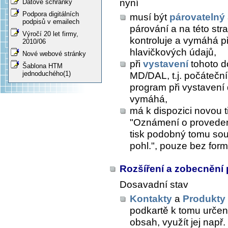
nyní
Datové schránky
Podpora digitálních
musí být
párovatelný
podpisů v emailech
párování a na této str
Výročí 20 let firmy,
kontroluje a vymáhá př
2010/06
hlavičkových údajů,
Nové webové stránky
při
vystavení
tohoto d
Šablona HTM
jednoduchého(1)
MD/DAL, t.j. počáteční
program při vystavení 
vymáhá,
má k dispozici novou t
"Oznámení o proveden
tisk podobný tomu so
pohl.", pouze bez form
Rozšíření a zobecnění 
Dosavadní stav
Kontakty
a
Produkty
podkartě k tomu určen
obsah, využít jej např