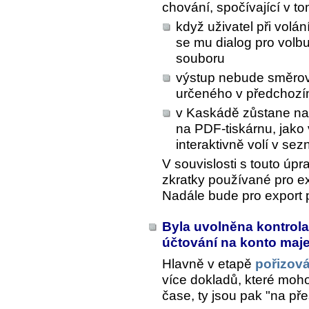
chování, spočívající v to
když uživatel při volán
se mu dialog pro volb
souboru
výstup nebude směrov
určeného v předchozí
v Kaskádě zůstane nas
na PDF-tiskárnu, jako 
interaktivně volí v se
V souvislosti s touto úp
zkratky používané pro ex
Nadále bude pro export
Byla uvolněna kontrol
účtování na konto maje
Hlavně v etapě
pořizová
více dokladů, které moho
čase, ty jsou pak "na p