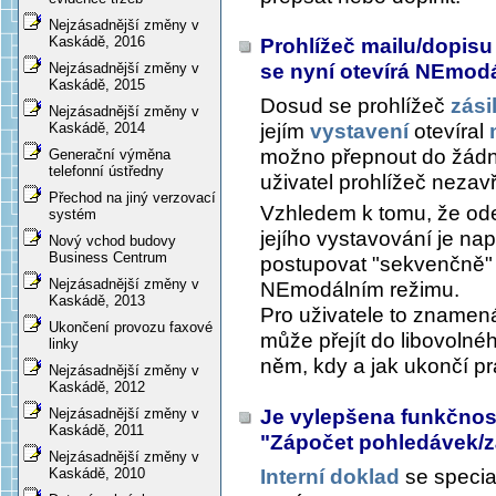
Nejzásadnější změny v
Kaskádě, 2016
Prohlížeč mailu/dopisu 
se nyní otevírá NEmod
Nejzásadnější změny v
Kaskádě, 2015
Dosud se prohlížeč
zási
Nejzásadnější změny v
jejím
vystavení
otevíral
Kaskádě, 2014
možno přepnout do žádn
Generační výměna
telefonní ústředny
uživatel prohlížeč nezavř
Přechod na jiný verzovací
Vzhledem k tomu, že ode
systém
jejího vystavování je nap
Nový vchod budovy
Business Centrum
postupovat "sekvenčně" 
Nejzásadnější změny v
NEmodálním režimu.
Kaskádě, 2013
Pro uživatele to znamená
Ukončení provozu faxové
může přejít do libovoln
linky
něm, kdy a jak ukončí pr
Nejzásadnější změny v
Kaskádě, 2012
Je vylepšena funkčnost
Nejzásadnější změny v
Kaskádě, 2011
"Zápočet pohledávek/
Nejzásadnější změny v
Interní doklad
se specia
Kaskádě, 2010