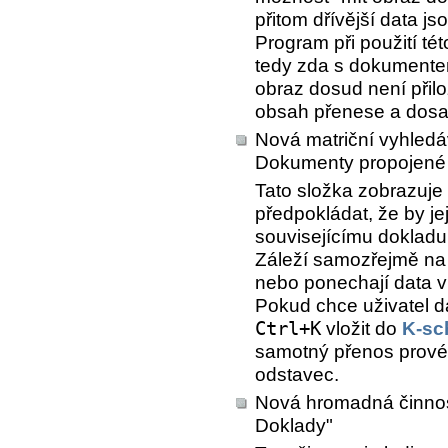
přitom dřívější data 
Program při použití té
tedy zda s dokumentem
obraz dosud není přilo
obsah přenese a dos
Nová matriční vyhledá
Dokumenty propojené 
Tato složka zobrazuje
předpokládat, že by j
souvisejícímu doklad
Záleží samozřejmě na u
nebo ponechají data 
Pokud chce uživatel d
Ctrl+K
vložit do
K-sc
samotný přenos provést
odstavec.
Nová hromadná činno
Doklady"