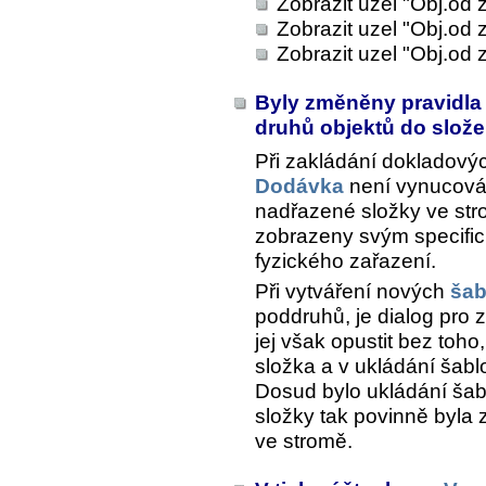
Zobrazit uzel "Obj.od
Zobrazit uzel "Obj.od 
Zobrazit uzel "Obj.od 
Byly změněny pravidla
druhů objektů do slož
Při zakládání dokladový
Dodávka
není vynucován
nadřazené složky ve str
zobrazeny svým specific
fyzického zařazení.
Při vytváření nových
šab
poddruhů, je dialog pro 
jej však opustit bez toh
složka a v ukládání šab
Dosud bylo ukládání ša
složky tak povinně byla
ve stromě.