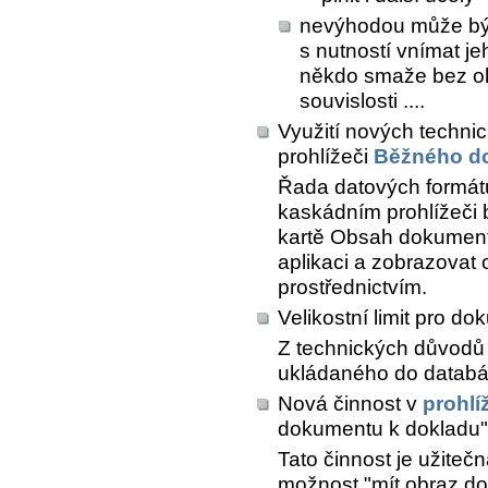
nevýhodou může být 
s nutností vnímat je
někdo smaže bez oh
souvislosti ....
Využití nových techni
prohlížeči
Běžného d
Řada datových formátů ( p
kaskádním prohlížeči
kartě
Obsah dokumen
aplikaci a zobrazovat
prostřednictvím.
Velikostní limit pro d
Z technických důvodů
ukládaného do databá
Nová činnost v
prohlí
dokumentu k dokladu"
Tato činnost je užiteč
možnost "mít obraz do