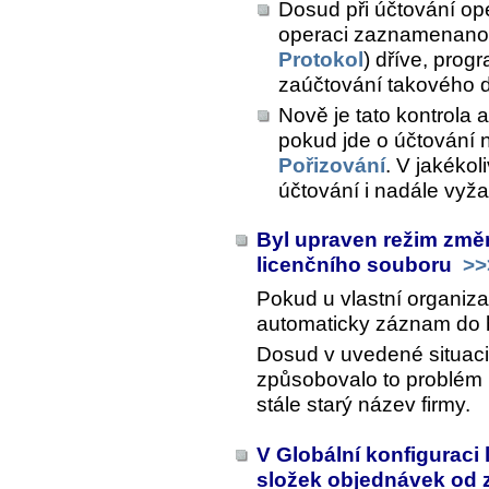
Dosud při účtování op
operaci zaznamenanou 
Protokol
) dříve, prog
zaúčtování takového d
Nově je tato kontrola 
pokud jde o účtování n
Pořizování
. V jakékol
účtování i nadále vyža
Byl upraven režim změn
licenčního souboru
>>
Pokud u vlastní organiz
automaticky záznam do hi
Dosud v uvedené situaci
způsobovalo to problém na
stále starý název firmy.
V Globální konfiguraci 
složek objednávek od