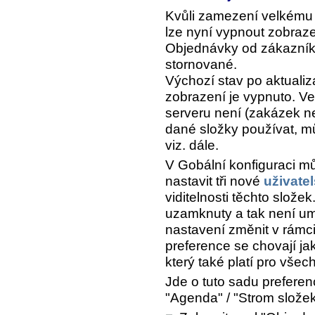
Kvůli zamezení velkém
lze nyní vypnout zobraze
Objednávky od zákazníků
stornované.
Výchozí stav po aktuali
zobrazení je vypnuto. Ve
serveru není (zakázek ne
dané složky používat, m
viz. dále.
V Gobální konfiguraci mů
nastavit tři nové
uživate
viditelnosti těchto složek
uzamknuty a tak není u
nastavení změnit v rámci
preference se chovají jak
který také platí pro všec
Jde o tuto sadu preferen
"Agenda" / "Strom slože