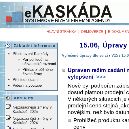
|
|
HLAVNÍ STRÁNKA
DEMOVERZE
E-DOKUMEN
15.06, Úpravy 
Základní informace
Představení Kaskády
Vyřešené úpravy dle verzí
/
V15
/
15.0
Pár pohledů na
uživatelské rozhraní
Upraven režim zadání n
Příklad z běžného
života firmy
vylepšení
>>>
Přehled oblastí
Nově byl podpořen zápis
Videa na youtube
dosud platnou prodejní 
V některých situacích je
Aktuality
prodejní cena stejná jako
Nejzásadnější změny v
novějším, než bylo datum
Kaskádě, 2025
Nejzásadnější změny v
Prohlížeč produktu ka
Kaskádě, 2024
ceny