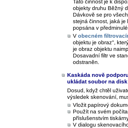
Tato činnost je k dispo
objekty druhu Běžný 
Dávkově se pro všech
stejná činnost, jaká je
popsána v předminulé
V
obecném filtrovac
objektu je obraz", kter
je obraz objektu naim
Dosavadní filtr ve sta
odstraněn.
Kaskáda nově podporuj
ukládat soubor na disk
Dosud, když chtěl uživat
výsledek skenování, mu
Vložit papírový dokum
Použít na svém počíta
příslušenstvím tiskár
V dialogu skenovacího