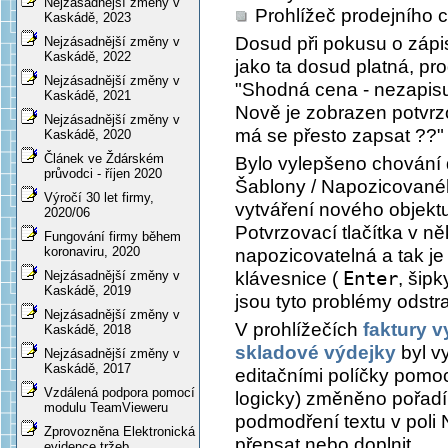
Nejzásadnější změny v
Prohlížeč prodejního 
Kaskádě, 2023
Dosud při pokusu o zápis
Nejzásadnější změny v
Kaskádě, 2022
jako ta dosud platná, pr
Nejzásadnější změny v
"Shodná cena - nezapisuj
Kaskádě, 2021
Nově je zobrazen potvrz
Nejzásadnější změny v
má se přesto zapsat ??"
Kaskádě, 2020
Článek ve Ždárském
Bylo vylepšeno chování
průvodci - říjen 2020
Šablony / Napozicovanéh
Výročí 30 let firmy,
vytváření nového objekt
2020/06
Potvrzovací tlačítka v n
Fungování firmy během
koronaviru, 2020
napozicovatelná a tak j
klávesnice (
Enter
, šipk
Nejzásadnější změny v
Kaskádě, 2019
jsou tyto problémy odstr
Nejzásadnější změny v
V prohlížečích
faktury 
Kaskádě, 2018
skladové výdejky
byl v
Nejzásadnější změny v
Kaskádě, 2017
editačními políčky pomo
Vzdálená podpora pomocí
logicky) změněno pořadí
modulu TeamVieweru
podmodření textu v poli
Zprovozněna Elektronická
přepsat nebo doplnit.
evidence tržeb