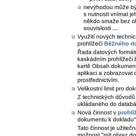
nevýhodou může být 
s nutností vnímat je
někdo smaže bez oh
souvislosti ....
Využití nových techni
prohlížeči
Běžného d
Řada datových formátů ( p
kaskádním prohlížeči
kartě
Obsah dokumen
aplikaci a zobrazovat
prostřednictvím.
Velikostní limit pro d
Z technických důvodů
ukládaného do databá
Nová činnost v
prohlí
dokumentu k dokladu"
Tato činnost je užiteč
možnost "mít obraz do