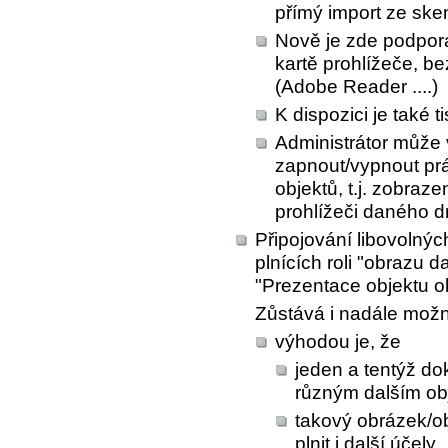
přímý import ze sken
Nově je zde podpor
kartě prohlížeče, be
(Adobe Reader ....)
K dispozici je také 
Administrátor může
zapnout/vypnout prá
objektů, t.j. zobraz
prohlížeči daného d
Připojování libovolný
plnících roli "obrazu 
"Prezentace objektu 
Zůstává i nadále možn
výhodou je, že
jeden a tentýž do
různým dalším obj
takový obrázek/
plnit i další účely