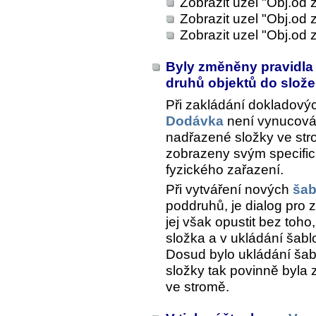
Zobrazit uzel "Obj.od
Zobrazit uzel "Obj.od 
Zobrazit uzel "Obj.od 
Byly změněny pravidla
druhů objektů do slož
Při zakládání dokladový
Dodávka
není vynucován
nadřazené složky ve str
zobrazeny svým specific
fyzického zařazení.
Při vytváření nových
šab
poddruhů, je dialog pro 
jej však opustit bez toh
složka a v ukládání šab
Dosud bylo ukládání ša
složky tak povinně byla
ve stromě.