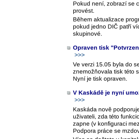
Pokud není, zobrazí se
provést.
Během aktualizace prog
pokud jedno DIČ patří v
skupinové.
Opraven tisk "Potvrze
>>>
Ve verzi 15.05 byla do 
znemožňovala tisk této s
Nyní je tisk opraven.
V Kaskádě je nyní umož
>>>
Kaskáda nově podporuje p
uživateli, zda této funkci
zapne (v konfiguraci me
Podpora práce se mzdov