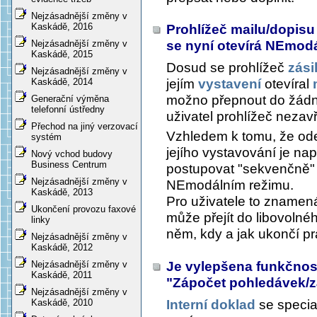
Nejzásadnější změny v
Kaskádě, 2016
Prohlížeč mailu/dopisu 
se nyní otevírá NEmod
Nejzásadnější změny v
Kaskádě, 2015
Dosud se prohlížeč
zási
Nejzásadnější změny v
jejím
vystavení
otevíral
Kaskádě, 2014
možno přepnout do žádn
Generační výměna
telefonní ústředny
uživatel prohlížeč nezavř
Přechod na jiný verzovací
Vzhledem k tomu, že ode
systém
jejího vystavování je nap
Nový vchod budovy
Business Centrum
postupovat "sekvenčně" 
Nejzásadnější změny v
NEmodálním režimu.
Kaskádě, 2013
Pro uživatele to znamená
Ukončení provozu faxové
může přejít do libovoln
linky
něm, kdy a jak ukončí pr
Nejzásadnější změny v
Kaskádě, 2012
Je vylepšena funkčnost
Nejzásadnější změny v
Kaskádě, 2011
"Zápočet pohledávek/
Nejzásadnější změny v
Interní doklad
se specia
Kaskádě, 2010