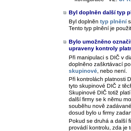
Byl doplněn další typ 
Byl doplněn
typ plnění
s
Tento typ plnění je použi
Bylo umožněno označit
upraveny kontroly plat
Při manipulaci s DIČ v d
doplněno zaškrtávací pol
skupinové
, nebo není.
Při kontrolách platnosti D
tyto skupinové DIČ z těc
Skupinové DIČ totiž plat
další firmy se k němu moh
souběhu nově zadávanéh
dosud bylo u firmy zada
Pokud se druhá a další f
provádí kontrolu, zda je