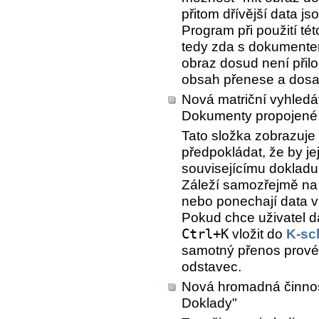
přitom dřívější data 
Program při použití té
tedy zda s dokumentem
obraz dosud není přilo
obsah přenese a dos
Nová matriční vyhledá
Dokumenty propojené 
Tato složka zobrazuje
předpokládat, že by j
souvisejícímu doklad
Záleží samozřejmě na u
nebo ponechají data 
Pokud chce uživatel d
Ctrl+K
vložit do
K-sc
samotný přenos provést
odstavec.
Nová hromadná činno
Doklady"