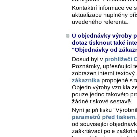
Kontaktní informace ve 
aktualizace naplněny pří
uvedeného referenta.
U objednávky výroby př
dotaz tisknout také int
"Objednávky od zákaz
Dosud byl v
prohlížeči
Poznámky, upřesňující te
zobrazen interní textov
zákazníka
propojené s t
Objedn.výroby vznikla z
pouze jedno takovéto pro
žádné tiskové sestavě.
Nyní je při tisku "Výrobn
parametrů před tiskem
od související objednávk
zaškrtávací pole zaškrtne