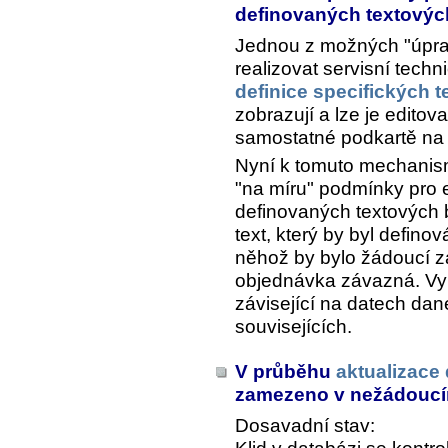
definovaných textovýc
Jednou z možných "úpra
realizovat servisní techn
definice specifických 
zobrazují a lze je editova
samostatné podkartě na
Nyní k tomuto mechanis
"na míru" podmínky pro e
definovaných textových 
text, který by byl defin
něhož by bylo žádoucí za
objednávka závazná. Vym
závisející na datech dan
souvisejících.
V průběhu
aktualizace
zamezeno v nežádoucí
Dosavadní stav: