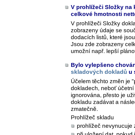
V prohlížeči Složky na
celkové hmotnosti nett
V prohlížeči Složky dokl
zobrazeny údaje se sou
dodacích listů, které js
Jsou zde zobrazeny celk
umožní např. lepší plán
Bylo vylepšeno chová
skladových dokladů
u 
Účelem těchto změn je "p
dokladech, neboť účetní 
ignorována, přesto je uži
dokladu zadávat a násle
zmatečně.
Prohlížeč skladu
prohlížeč nevynucuje 
při uložení dat, poku