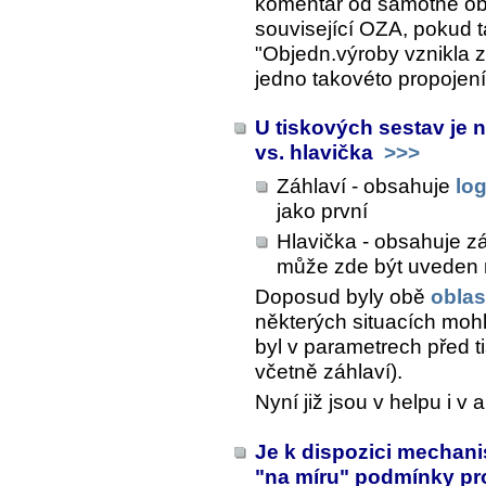
komentář od samotné obj.
související OZA, pokud t
"Objedn.výroby vznikla 
jedno takovéto propojení
U tiskových sestav je n
vs. hlavička
>>>
Záhlaví - obsahuje
log
jako první
Hlavička - obsahuje zák
může zde být uveden 
Doposud byly obě
oblas
některých situacích mohl
byl v parametrech před t
včetně záhlaví).
Nyní již jsou v helpu i v a
Je k dispozici mechan
"na míru" podmínky pro