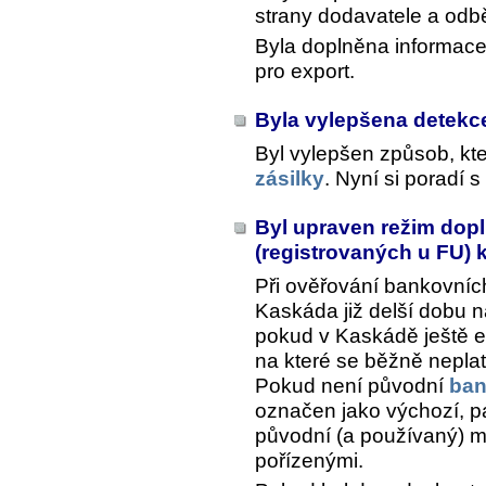
strany dodavatele a odbě
Byla doplněna informace 
pro export.
Byla vylepšena detekce
Byl vylepšen způsob, k
zásilky
. Nyní si poradí 
Byl upraven režim dop
(registrovaných u FU) 
Při ověřování bankovníc
Kaskáda již delší dobu n
pokud v Kaskádě ještě ev
na které se běžně neplatí
Pokud není původní
ban
označen jako výchozí, p
původní (a používaný) mo
pořízenými.