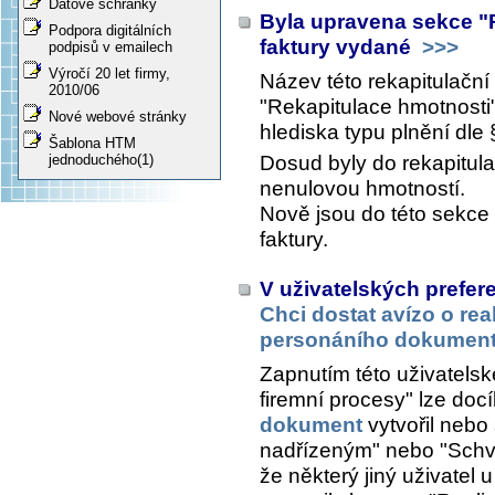
Datové schránky
Byla upravena sekce "R
Podpora digitálních
faktury vydané
>>>
podpisů v emailech
Výročí 20 let firmy,
Název této rekapitulačn
2010/06
"Rekapitulace hmotnosti
Nové webové stránky
hlediska typu plnění dle 
Šablona HTM
Dosud byly do rekapitul
jednoduchého(1)
nenulovou hmotností.
Nově jsou do této sekce
faktury.
V uživatelských prefer
Chci dostat avízo o re
personáního dokumen
Zapnutím této uživatelsk
firemní procesy" lze docíl
dokument
vytvořil nebo 
nadřízeným" nebo "Schvá
že některý jiný uživatel