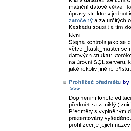
Klid v databázi se kontr
matriční datové větve _
úpravy struktur v jednotl
zamčený
a za určitých 
Kaskádu spustit a tím zk
Nyní
Stejná kontrola jako se 
větve _kask_master se n
datových struktur kterék
na úrovni SQL serveru, 
jakéhokoliv jiného přístu
Prohlížeč předmětu
byl
>>>
Doplněním tohoto editač
předmět za zaniklý ( znič
Předměty s vyplněným d
prezentovány vyšeděnou,
prohlížeči je jejich náz