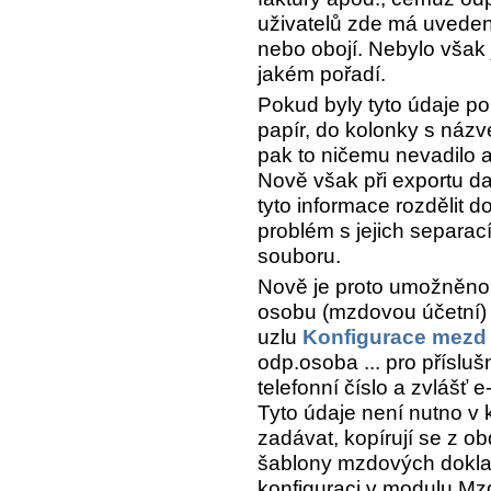
uživatelů zde má uvedené
nebo obojí. Nebylo však 
jakém pořadí.
Pokud byly tyto údaje p
papír, do kolonky s názv
pak to ničemu nevadilo a 
Nově však při exportu d
tyto informace rozdělit 
problém s jejich separa
souboru.
Nově je proto umožněno
osobu (mzdovou účetní) 
uzlu
Konfigurace mezd
odp.osoba ...
pro přísluš
telefonní číslo a zvlášť e
Tyto údaje není nutno 
zadávat, kopírují se z o
šablony mzdových doklad
konfiguraci v modulu Mz