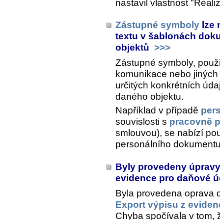
nastavil vlastnost "Real
Zástupné symboly
lze 
textu v šablonách doku
objektů
>>>
Zástupné symboly, použi
komunikace nebo jiných
určitých konkrétních údaj
daného objektu.
Například v případě
per
souvislosti s
pracovně 
smlouvou), se nabízí pou
personálního dokumentu
Byly provedeny úpravy 
evidence pro daňové ú
Byla provedena oprava d
Export výpisu z eviden
Chyba spočívala v tom, 