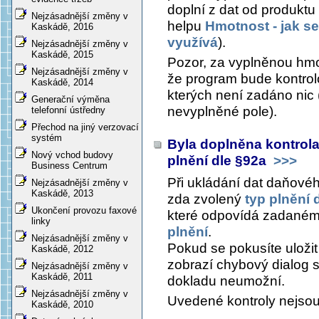
doplní z dat od produktu 
Nejzásadnější změny v
helpu
Hmotnost - jak se
Kaskádě, 2016
využívá
).
Nejzásadnější změny v
Kaskádě, 2015
Pozor, za vyplněnou hmo
Nejzásadnější změny v
že program bude kontrol
Kaskádě, 2014
kterých není zadáno nic 
Generační výměna
nevyplněné pole).
telefonní ústředny
Přechod na jiný verzovací
systém
Byla doplněna kontrola
Nový vchod budovy
plnění dle §92a
>>>
Business Centrum
Při ukládání dat daňové
Nejzásadnější změny v
Kaskádě, 2013
zda zvolený
typ plnění 
Ukončení provozu faxové
které odpovídá zadané
linky
plnění
.
Nejzásadnější změny v
Pokud se pokusíte uložit
Kaskádě, 2012
zobrazí chybový dialog 
Nejzásadnější změny v
Kaskádě, 2011
dokladu neumožní.
Nejzásadnější změny v
Uvedené kontroly nejsou
Kaskádě, 2010