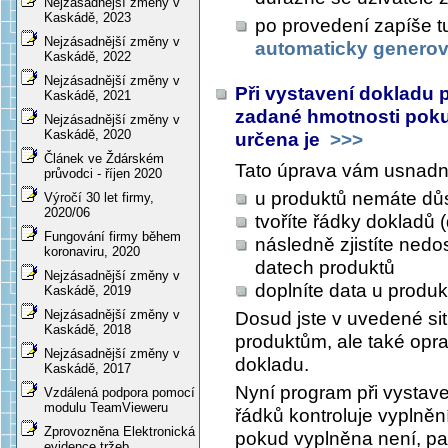
Nejzásadnější změny v
Kaskádě, 2023
po provedení zapíše t
Nejzásadnější změny v
automaticky generov
Kaskádě, 2022
Nejzásadnější změny v
Při vystavení dokladu 
Kaskádě, 2021
zadané hmotnosti poku
Nejzásadnější změny v
Kaskádě, 2020
určena je
>>>
Článek ve Ždárském
Tato úprava vám usnadní 
průvodci - říjen 2020
u produktů nemáte dů
Výročí 30 let firmy,
2020/06
tvoříte řádky dokladů (
Fungování firmy během
následně zjistíte nedo
koronaviru, 2020
datech produktů
Nejzásadnější změny v
doplníte data u produk
Kaskádě, 2019
Nejzásadnější změny v
Dosud jste v uvedené sit
Kaskádě, 2018
produktům, ale také opr
Nejzásadnější změny v
dokladu.
Kaskádě, 2017
Nyní program při vystav
Vzdálená podpora pomocí
modulu TeamVieweru
řádků kontroluje vyplněn
Zprovozněna Elektronická
pokud vyplněna není, pa
evidence tržeb