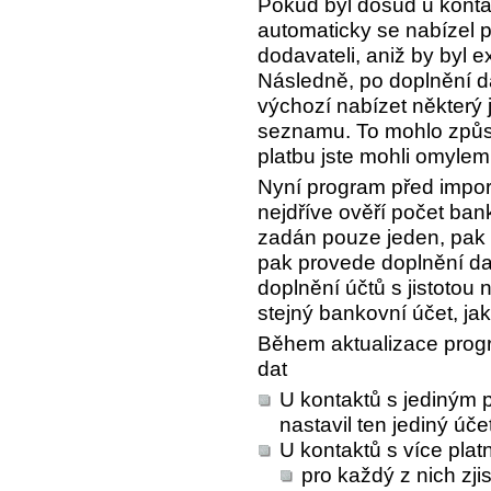
Pokud byl dosud u konta
automaticky se nabízel při
dodavateli, aniž by byl e
Následně, po doplnění d
výchozí nabízet některý j
seznamu. To mohlo způs
platbu jste mohli omylem
Nyní program před impo
nejdříve ověří počet ban
zadán pouze jeden, pak 
pak provede doplnění dal
doplnění účtů s jistotou 
stejný bankovní účet, ja
Během aktualizace progr
dat
U kontaktů s jediným
nastavil ten jediný úče
U kontaktů s více pla
pro každý z nich zj