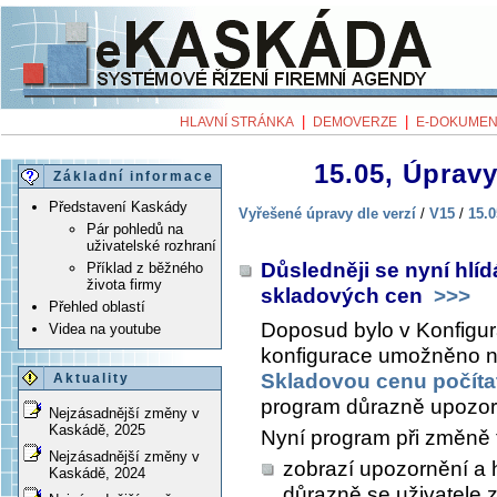
|
|
HLAVNÍ STRÁNKA
DEMOVERZE
E-DOKUMEN
15.05, Úpravy
Základní informace
Představení Kaskády
Vyřešené úpravy dle verzí
/
V15
/
15.0
Pár pohledů na
uživatelské rozhraní
Důsledněji se nyní hl
Příklad z běžného
života firmy
skladových cen
>>>
Přehled oblastí
Doposud bylo v
Konfigur
Videa na youtube
konfigurace
umožněno n
Skladovou cenu počítat
Aktuality
program důrazně upozor
Nejzásadnější změny v
Kaskádě, 2025
Nyní program při změně 
Nejzásadnější změny v
zobrazí upozornění a 
Kaskádě, 2024
důrazně se uživatele 