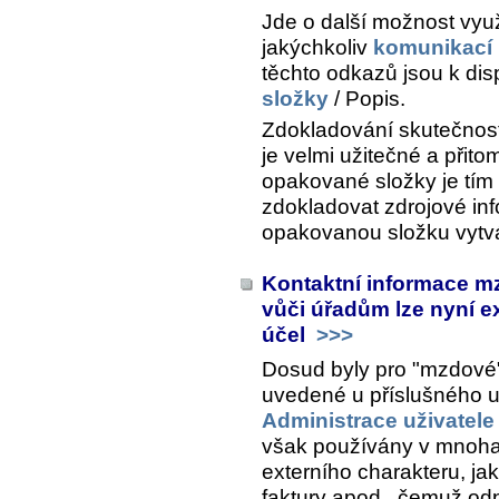
Jde o další možnost využ
jakýchkoliv
komunikací
těchto odkazů jsou k disp
složky
/ Popis
.
Zdokladování skutečnos
je velmi užitečné a přito
opakované složky je tím
zdokladovat zdrojové in
opakovanou složku vytvá
Kontaktní informace m
vůči úřadům lze nyní e
účel
>>>
Dosud byly pro "mzdové"
uvedené u příslušného už
Administrace uživatele
však používány v mnoha
externího charakteru, jak
faktury apod., čemuž od