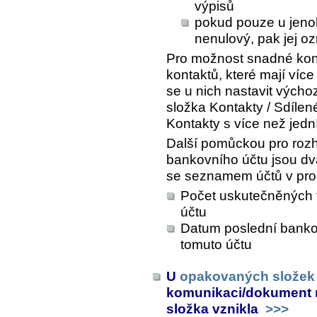
výpisů
pokud pouze u jenoh
nenulový, pak jej o
Pro možnost snadné kont
kontaktů, které mají více
se u nich nastavit výchoz
složka
Kontakty / Sdílen
Kontakty s více než je
Další pomůckou pro roz
bankovního účtu jsou dv
se seznamem účtů v proh
Počet uskutečněných 
účtu
Datum poslední banko
tomuto účtu
U
opakovaných složek
komunikaci/dokument n
složka vznikla
>>>