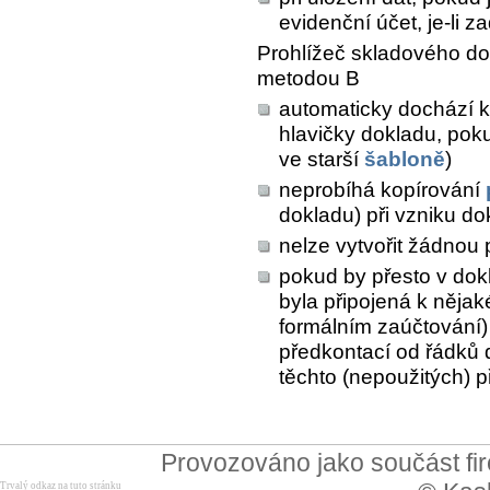
evidenční účet, je-li z
Prohlížeč skladového do
metodou B
automaticky dochází 
hlavičky dokladu, pok
ve starší
šabloně
)
neprobíhá kopírování
dokladu) při vzniku do
nelze vytvořit žádnou 
pokud by přesto v dok
byla připojená k nějak
formálním zaúčtování)
předkontací od řádků 
těchto (nepoužitých) 
Provozováno jako součást f
Trvalý odkaz na tuto stránku