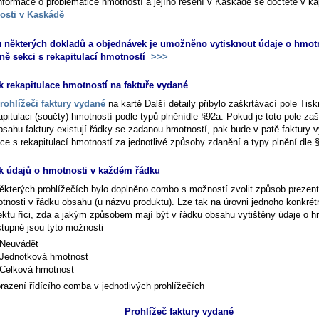
informace o problematice hmotností a jejího řešení v Kaskádě se dočtete v ka
osti v Kaskádě
u některých dokladů a objednávek je umožněno vytisknout údaje o hmot
ně sekci s rekapitulací hmotností
>>>
k rekapitulace hmotností na faktuře vydané
rohlížeči faktury vydané
na kartě
Další detaily
přibylo zaškrtávací pole
Tisk
apitulaci (součty) hmotností podle typů plněnídle §92a
. Pokud je toto pole zaš
bsahu faktury existují řádky se zadanou hmotností, pak bude v patě faktury v
ce s rekapitulací hmotností za jednotlivé způsoby zdanění a typy plnění dle 
k údajů o hmotnosti v každém řádku
ěkterých prohlížečích bylo doplněno combo s možností zvolit způsob prezen
tnosti v řádku obsahu (u názvu produktu). Lze tak na úrovni jednoho konkrét
ektu říci, zda a jakým způsobem mají být v řádku obsahu vytištěny údaje o h
tupné jsou tyto možnosti
Neuvádět
Jednotková hmotnost
Celková hmotnost
razení řídícího comba v jednotlivých prohlížečích
Prohlížeč faktury vydané