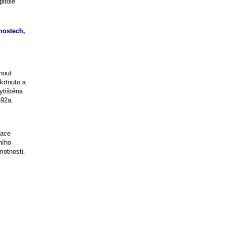
pitole
nostech,
nout
krtnuto a
ytištěna
§92a.
tace
ního
motnosti.