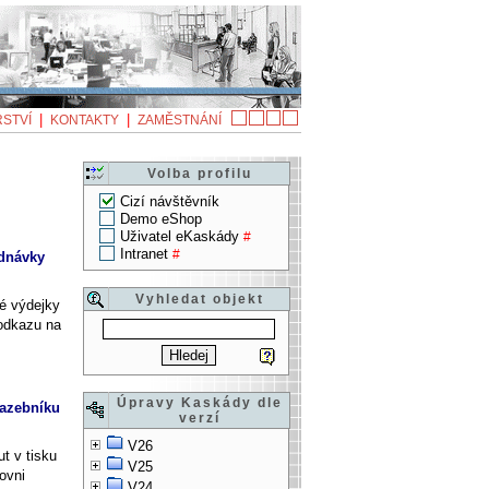
|
|
STVÍ
KONTAKTY
ZAMĚSTNÁNÍ
Volba profilu
Cizí návštěvník
Demo eShop
Uživatel eKaskády
#
Intranet
#
ednávky
Vyhledat objekt
é výdejky
odkazu na
Úpravy Kaskády dle
sazebníku
verzí
V26
t v tisku
V25
ovni
V24