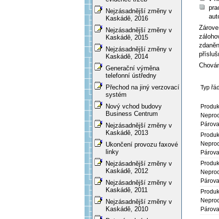
pra
Nejzásadnější změny v
aut
Kaskádě, 2016
Zárove
Nejzásadnější změny v
záloho
Kaskádě, 2015
zdaněn
Nejzásadnější změny v
přísluš
Kaskádě, 2014
Chování
Generační výměna
telefonní ústředny
Přechod na jiný verzovací
Typ řá
systém
Nový vchod budovy
Produk
Business Centrum
Neprod
Párova
Nejzásadnější změny v
Kaskádě, 2013
Produk
Neprod
Ukončení provozu faxové
linky
Párova
Produk
Nejzásadnější změny v
Kaskádě, 2012
Neprod
Párova
Nejzásadnější změny v
Kaskádě, 2011
Produk
Neprod
Nejzásadnější změny v
Kaskádě, 2010
Párova