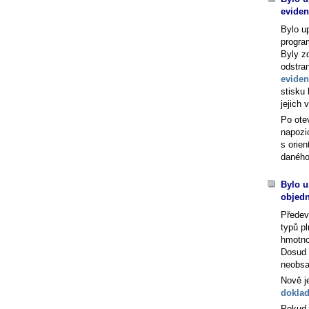
eviden
Bylo u
progra
Byly z
odstra
eviden
stisku
jejich 
Po ote
napozi
s orien
daného
Bylo u
objed
Předev
typů p
hmotno
Dosud 
neobsa
Nově j
dokla
Pokud 