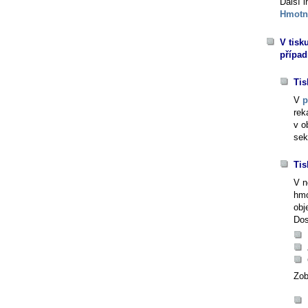
Další 
Hmotn
V tisk
případ
Tis
V
p
rek
v o
sek
Tis
V n
hmo
obj
Dos
Zob