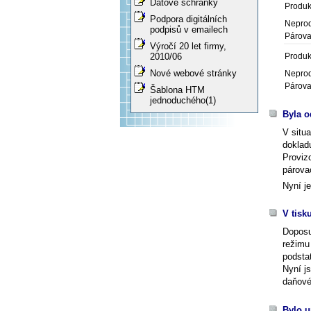
Datové schránky
Produk
Podpora digitálních
Neprod
podpisů v emailech
Párova
Výročí 20 let firmy,
Produk
2010/06
Nové webové stránky
Neprod
Párova
Šablona HTM
jednoduchého(1)
Byla o
V situ
doklad
Proviz
párova
Nyní j
V tisk
Doposu
režim
podsta
Nyní j
daňové
Bylo u