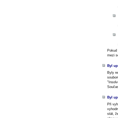
Pokud j
mezi s
Byl up
Byly r
soubor
"Insol
Součas
Byl up
Při vyh
vyhodn
stát, ž