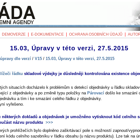
|
|
|
|
DEMOVERZE
E-DOKUMENTACE
OCHRANA OSOBNÍCH ÚDAJŮ
AUTOR
15.03, Úpravy v této verzi, 27.5.2015
úpravy dle verzí
/
V15
/
15.03, Úpravy v této verzi, 27.5.2015
lížeči řádku
skladové výdejky je důsledněji kontrolována existence obj
itých situacích docházelo k problémům s detekcí objednávky u řádku skladov
ející z objednávky a po změně typu položky na
Párovací
došlo ke smazání 
bjednávku a tím i ke smazání celého řádku z objednávky.
nyní vyřešeno.
u některých dokladů a objednávek je umožněno vytisknout kód celního 
oučást názvu produktu
>>>
erých prohlížečích bylo doplněno zaškrtávací pole s možností zapnout/vypnou
ení kódu celního sazebníku v řádku obsahu (u názvu produktu). Lze tak na úr