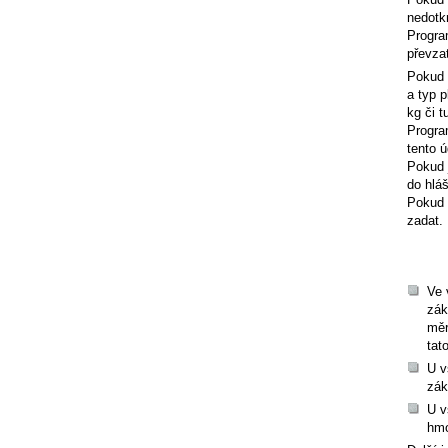
nedotk
Progra
převza
Pokud 
a typ p
kg či 
Progra
tento 
Pokud 
do hlá
Pokud 
zadat.
Ve 
zák
měr
tat
U v
zák
U v
hmo