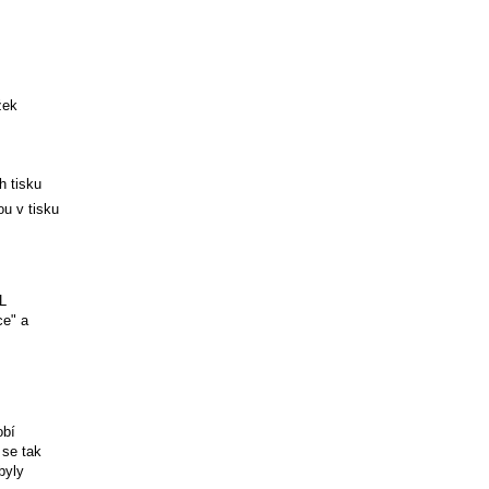
žek
h tisku
ou v tisku
L
ce" a
obí
 se tak
byly