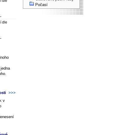
í dle
Počasí
L
í dle
L
dnoho
 jedna
oho.
osti
>>>
k v
o
řenesení
ňové