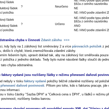
NE / ANO podle typu plněn
tový řádek
§92a z celního sazebníku
?
Neurčeno
uktový řádek
NE
cí položka
NE / ANO podle zdanění Z
NE / ANO podle typu plněn
tový řádek
§92a z celního sazebníku
?
Určeno
uktový řádek
ANO
cí položka
NE / ANO podle zdanění Z
dstraněna chyba v činnosti
Zdanit zálohu
>>>
aci, kdy byly na 1 zálohový list směrovány 2 a více
párovacích položek
z je
u, došlo k chybě, která znemožňovala zdanění zálohy.
orním řešením bylo, upravit doklad tak, aby na zálohový list směřovala pouze
cí položka z jednoho dokladu. Tedy bylo nutné násobné řádky sloučit do jedn
e tato chyba odstraněna.
u faktury vydané jsou rozlišeny řádky v režimu přenesení daňové povinn
d nebyly v tisku
faktury vydané
položky běžně zdaněné rozlišeny od polože
u
přenesení daňové povinnosti
. Přitom pro toho, kdo s fakturou pracuje, jde 
tnou informaci.
sou v tisku částky "Sazba DPH" a "Celková cena s DPH", u řádků v režimu p
 povinnosti, rozlišeny šedou barvou.
praveno chování programu při provádění exportu XML dat "Výpisu z da