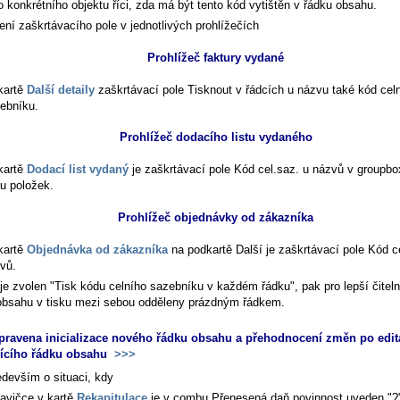
o konkrétního objektu říci, zda má být tento kód vytištěn v řádku obsahu.
ení zaškrtávacího pole v jednotlivých prohlížečích
Prohlížeč faktury vydané
kartě
Další detaily
zaškrtávací pole
Tisknout v řádcích u názvu také kód cel
ebníku
.
Prohlížeč dodacího listu vydaného
kartě
Dodací list vydaný
je zaškrtávací pole
Kód cel.saz. u názvů
v groupb
ku položek
.
Prohlížeč objednávky od zákazníka
kartě
Objednávka od zákazníka
na podkartě
Další
je zaškrtávací pole
Kód ce
vů
.
je zvolen "Tisk kódu celního sazebníku v každém řádku", pak pro lepší čiteln
obsahu v tisku mezi sebou odděleny prázdným řádkem.
pravena inicializace nového řádku obsahu a přehodnocení změn po edita
jícího řádku obsahu
>>>
edevším o situaci, kdy
lavičce v kartě
Rekapitulace
je v combu
Přenesená daň povinnost
uveden "?