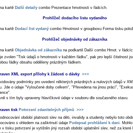
na kartě
Další detaily
combo
Prezentace hmotnosti v řádcích
.
Prohlížeč dodacího listu vydaného
na kartě
Dodací list vydaný
combo
Hmotnost
v groupboxu
Forma tisku polo
Prohlížeč objednávky od zákazníka
na kartě
Objednávka od zákazníka
na podkartě
Další
combo
Hmot. v řádcíc
e zvolen "Tisk údajů o hmotnosti v každém řádku", pak pro lepší čitelnost js
ebou řádky obsahu odděleny prázdným řádkem.
raven XML export přílohy k žádosti o dávky
>>>
evidovány podmínky pro uvedení některých prázdných a nulových údajů v XM
u. Jde o údaje "Vyloučené doby celkem", "Převedena na jinou práci", "Exeku
vence".
ně s tím byly upraveny hlavičkové údaje v souboru dle současného stavu.
raven tisk
Potvrzení zdanitelných příjmů
>>>
odnocování období platnosti slev na děti, invalidy a studenty nebylo toto obd
ocováno s ohledem na zaškrtnutí údaje
Podepsal prohlášení k dani
. Mohlo
e v tisku potvrzení je vytištěn jiný rozsah období uplatnění slev, než za které 