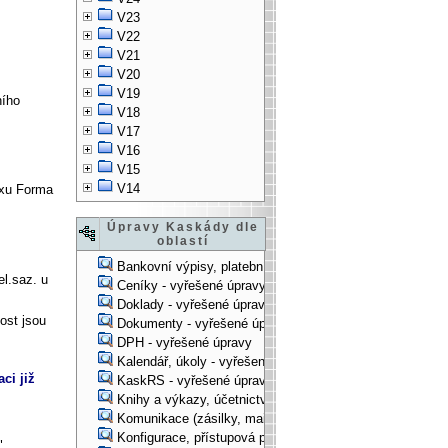
V23
V22
V21
V20
V19
ního
V18
V17
V16
V15
V14
oxu
Forma
Úpravy Kaskády dle
oblastí
Bankovní výpisy, platební příkazy - vyřešené úpravy
l.saz. u
Ceníky - vyřešené úpravy
Doklady - vyřešené úpravy
ost jsou
Dokumenty - vyřešené úpravy
DPH - vyřešené úpravy
Kalendář, úkoly - vyřešené úpravy
ci již
KaskRS - vyřešené úpravy
Knihy a výkazy, účetnictví - vyřešené úpravy
Komunikace (zásilky, mail-systém, ...) - vyřešené úpravy
Konfigurace, přístupová práva, ... - vyřešené úpravy
"