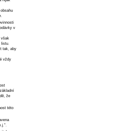
u obsahu
e.
vinnosti
dodávky v
h však
listu.
t tak, aby
né vždy
ost
základní
dě, že
ost této
tavena
j.".