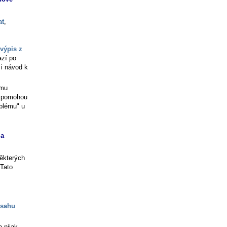
at
,
výpis z
azí po
 i návod k
ému
é pomohou
oblému" u
 a
některých
 Tato
bsahu
 nijak