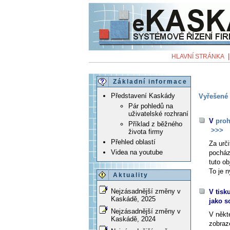
HLAVNÍ STRÁNKA
Základní informace
Představení Kaskády
Vyřešené 
Pár pohledů na
uživatelské rozhraní
V
proh
Příklad z běžného
>>>
života firmy
Přehled oblastí
Za urč
Videa na youtube
pocház
tuto o
To je 
Aktuality
Nejzásadnější změny v
V tisk
Kaskádě, 2025
jako s
Nejzásadnější změny v
V někt
Kaskádě, 2024
zobraz