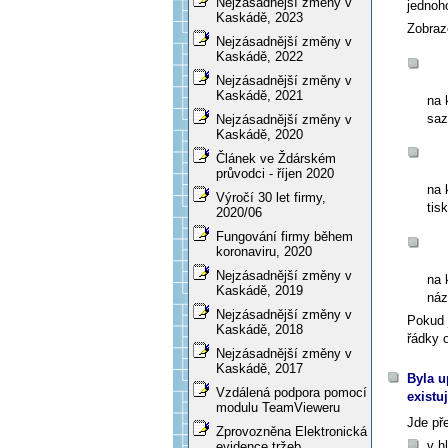
Nejzásadnější změny v
jednoh
Kaskádě, 2023
Zobraz
Nejzásadnější změny v
Kaskádě, 2022
Nejzásadnější změny v
Kaskádě, 2021
na 
saz
Nejzásadnější změny v
Kaskádě, 2020
Článek ve Ždárském
průvodci - říjen 2020
na 
Výročí 30 let firmy,
tis
2020/06
Fungování firmy během
koronaviru, 2020
Nejzásadnější změny v
na 
Kaskádě, 2019
náz
Nejzásadnější změny v
Pokud 
Kaskádě, 2018
řádky 
Nejzásadnější změny v
Kaskádě, 2017
Byla u
Vzdálená podpora pomocí
existu
modulu TeamVieweru
Jde př
Zprovozněna Elektronická
v h
evidence tržeb