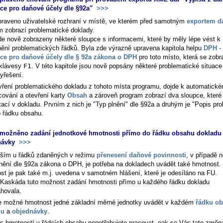
ce pro daňové účely dle §92a"
>>>
praveno uživatelské rozhraní v místě, ve kterém před samotným
exportem d
m zobrazí problematické doklady.
de nově zobrazeny některé sloupce s informacemi, které by měly lépe vést k
nění problematických řádků. Byla zde výrazně upravena kapitola helpu
DPH - 
ce pro daňové účely dle § 92a zákona o DPH
pro toto místo, která se zobr
 klávesy
F1
. V této kapitole jsou nově popsány některé problematické situace
vyřešení.
vření problematického dokladu z tohoto místa programu, dojde k automatick
cování a otevření karty
Obsah
a zároveň program zobrazí dva sloupce, kter
tací v dokladu. Prvním z nich je "Typ plnění" dle §92a a druhým je "Popis pr
 řádku obsahu.
možněno zadání jednotkové hmotnosti přímo do řádku obsahu dokladu
návky
>>>
ším u řádků zdaněných v režimu
přenesení daňové povinnosti
, v případě 
lnění dle §92a zákona o DPH, je potřeba na dokladech uvádět také hmotnost.
st je pak také m.j. uvedena v samotném hlášení, které je odesíláno na FU.
Kaskáda tuto možnost zadání hmotnosti přímo u každého řádku dokladu
hovala.
e možné hmotnost jedné základní měrné jednotky uvádět v každém
řádku o
du
a
objednávky
.
s hmotností v řádcích obsahu nepotřebujete pracovat, pak se Vás tato změna