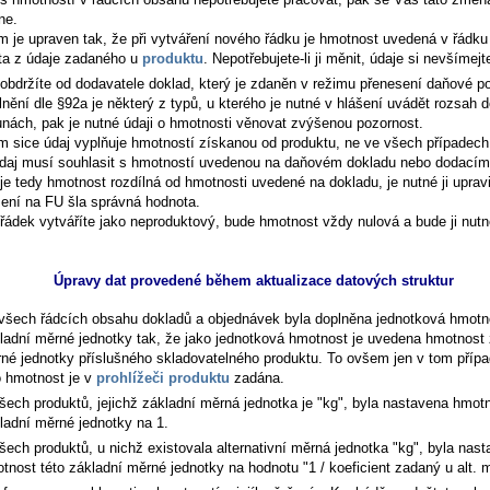
ne.
m je upraven tak, že při vytváření nového řádku je hmotnost uvedená v řádk
ta z údaje zadaného u
produktu
. Nepotřebujete-li ji měnit, údaje si nevšímejt
obdržíte od dodavatele doklad, který je zdaněn v režimu přenesení daňové po
lnění dle §92a je některý z typů, u kterého je nutné v hlášení uvádět rozsah 
tunách, pak je nutné údaji o hmotnosti věnovat zvýšenou pozornost.
m sice údaj vyplňuje hmotností získanou od produktu, ne ve všech případec
údaj musí souhlasit s hmotností uvedenou na daňovém dokladu nebo dodacím 
je tedy hmotnost rozdílná od hmotnosti uvedené na dokladu, je nutné ji upravi
šení na FU šla správná hodnota.
řádek vytváříte jako neproduktový, bude hmotnost vždy nulová a bude ji nut
Úpravy dat provedené během aktualizace datových struktur
všech řádcích obsahu dokladů a objednávek byla doplněna jednotková hmotn
ladní měrné jednotky tak, že jako jednotková hmotnost je uvedena hmotnost 
né jednotky příslušného skladovatelného produktu. To ovšem jen v tom přípa
o hmotnost je v
prohlížeči produktu
zadána.
šech produktů, jejichž základní měrná jednotka je "kg", byla nastavena hmotn
ladní měrné jednotky na 1.
šech produktů, u nichž existovala alternativní měrná jednotka "kg", byla nas
tnost této základní měrné jednotky na hodnotu "1 / koeficient zadaný u alt. m.