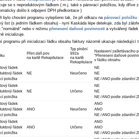
cuje se s neproduktovým řádkem ( m.j. také s párovací položkou, kdy dříve z
omaticky došlo k odpojení DPH předkontace )
ň bylo chování programu vylepšeno tak, že při odkazu na
párovací položku
vý list (s jedním řádkem obsahu) - nyní Kaskáda lépe detekuje, zda byl záloho
 "normálně" nebo v režimu
přenesení daňové povinnosti
a vytvářený řádek
ně inicializuje.
 programu při inicializaci řádku obsahu faktury názorně ukazuje následující 
Typ plnění
Nastavení zaškrtávacího p
Přen.daň.pov.
§92a
dku
"Přenesení daňové povinno
na kartě Rekapitulace
na kartě
v řádku obsahu
Rekapitulace
tový řádek
NE
uktový řádek
NE
Neurčeno
NE
cí položka
NE / ANO podle zdanění Z
tový řádek
NE
uktový řádek
NE
Určeno
NE
cí položka
NE / ANO podle zdanění Z
tový řádek
ANO
uktový řádek
ANO
Neurčeno
ANO
cí položka
NE / ANO podle zdanění Z
tový řádek
ANO
uktový řádek
ANO
Určeno
ANO
cí položka
NE / ANO podle zdanění Z