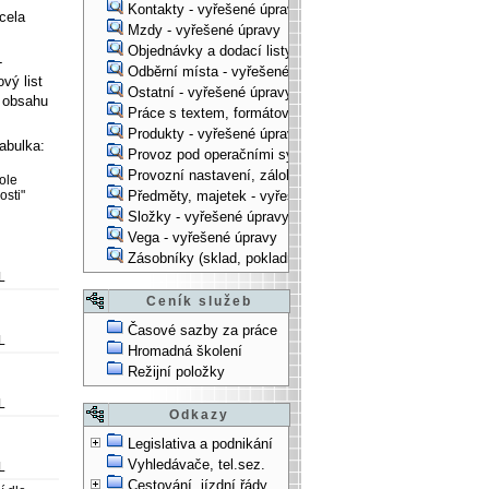
Kontakty - vyřešené úpravy
cela
Mzdy - vyřešené úpravy
Objednávky a dodací listy - vyřešené úpravy
-
Odběrní místa - vyřešené úpravy
vý list
Ostatní - vyřešené úpravy
 obsahu
Práce s textem, formátování, ... - vyřešené úpravy
Produkty - vyřešené úpravy
tabulka:
Provoz pod operačními systémy, technologické věci - vy
Provozní nastavení, zálohování, instalace, ... - vyřešen
ole
sti"
Předměty, majetek - vyřešené úpravy
Složky - vyřešené úpravy
Vega - vyřešené úpravy
Zásobníky (sklad, pokladna, bank. účet) - vyřešené úpra
L
Ceník služeb
Časové sazby za práce
L
Hromadná školení
Režijní položky
L
Odkazy
Legislativa a podnikání
Vyhledávače, tel.sez.
L
Cestování, jízdní řády