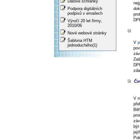
Datové schránky
nej
dok
Podpora digitálních
podpisů v emailech
pro
DPH
Výročí 20 let firmy,
2010/06
Nové webové stránky
Šablona HTM
V
p
jednoduchého(1)
pov
záv
Zaš
DPH
zda
Či
V 
pře
Běh
pro
záv
být
jej
Pok