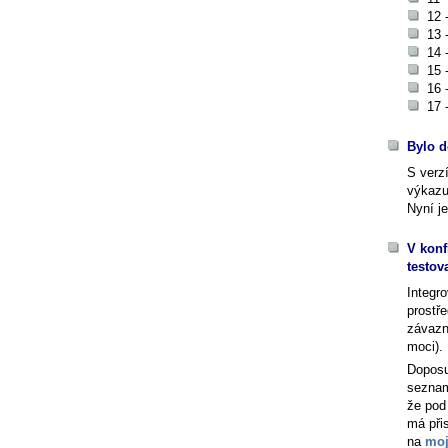
12 
13 
14 
15 
16 
17 
Bylo d
S verz
výkazu
Nyní j
V konf
testov
Integr
prostř
závazn
moci).
Doposu
seznam
že pod 
má při
na
moj