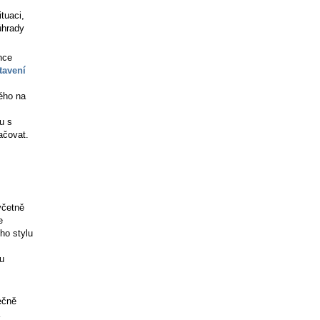
ituaci,
úhrady
nce
tavení
ného na
u s
ačovat.
včetně
e
ho stylu
lu
ečně