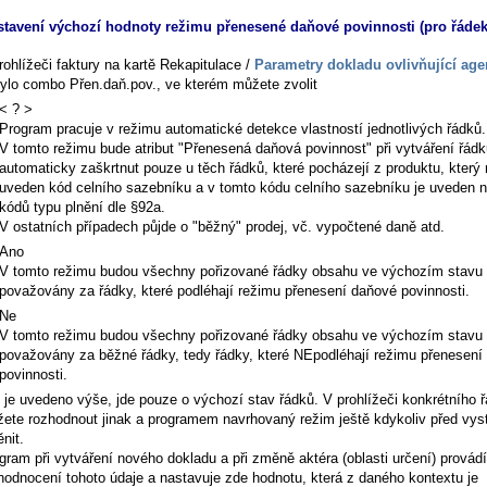
stavení výchozí hodnoty režimu přenesené daňové povinnosti (pro řáde
rohlížeči faktury na kartě
Rekapitulace /
Parametry dokladu ovlivňující ag
bylo combo
Přen.daň.pov.
, ve kterém můžete zvolit
< ? >
Program pracuje v režimu automatické detekce vlastností jednotlivých řádků.
V tomto režimu bude atribut "Přenesená daňová povinnost" při vytváření řád
automaticky zaškrtnut pouze u těch řádků, které pocházejí z produktu, který
uveden kód celního sazebníku a v tomto kódu celního sazebníku je uveden n
kódů typu plnění dle §92a.
V ostatních případech půjde o "běžný" prodej, vč. vypočtené daně atd.
Ano
V tomto režimu budou všechny pořizované řádky obsahu ve výchozím stavu
považovány za řádky, které podléhají režimu přenesení daňové povinnosti.
Ne
V tomto režimu budou všechny pořizované řádky obsahu ve výchozím stavu
považovány za běžné řádky, tedy řádky, které NEpodléhají režimu přenesení
povinnosti.
 je uvedeno výše, jde pouze o výchozí stav řádků. V prohlížeči konkrétního 
ete rozhodnout jinak a programem navrhovaný režim ještě kdykoliv před vy
nit.
gram při vytváření nového dokladu a při změně aktéra (oblasti určení) provádí
hodnocení tohoto údaje a nastavuje zde hodnotu, která z daného kontextu je