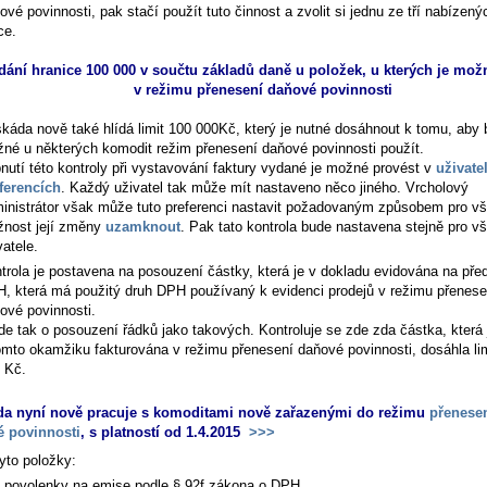
ové povinnosti, pak stačí použít tuto činnost a zvolit si jednu ze tří nabízen
ce.
dání hranice 100 000 v součtu základů daně u položek, u kterých je mož
v režimu přenesení daňové povinnosti
káda nově také hlídá limit 100 000Kč, který je nutné dosáhnout k tomu, aby 
né u některých komodit režim přenesení daňové povinnosti použít.
nutí této kontroly při vystavování faktury vydané je možné provést v
uživate
ferencích
. Každý uživatel tak může mít nastaveno něco jiného. Vrcholový
inistrátor však může tuto preferenci nastavit požadovaným způsobem pro v
nost její změny
uzamknout
. Pak tato kontrola bude nastavena stejně pro v
vatele.
trola je postavena na posouzení částky, která je v dokladu evidována na pře
, která má použitý druh DPH používaný k evidenci prodejů v režimu přenese
ové povinnosti.
de tak o posouzení řádků jako takových. Kontroluje se zde zda částka, která 
omto okamžiku fakturována v režimu přenesení daňové povinnosti, dosáhla li
 Kč.
a nyní nově pracuje s komoditami nově zařazenými do režimu
přenese
 povinnosti
, s platností od 1.4.2015
>>>
yto položky:
- povolenky na emise podle § 92f zákona o DPH