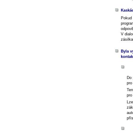
Kaskád
Pokud p
progra
odpově
V dial
zásilk
Byla v
konta
Do 
pro
Ten
pro
Lze
zák
aut
pří