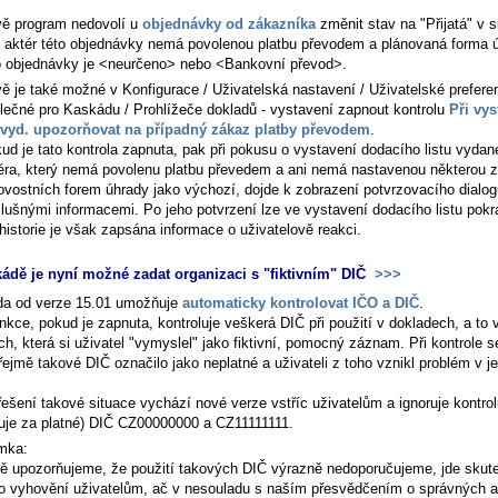
ě program nedovolí u
objednávky od zákazníka
změnit stav na "Přijatá" v s
 aktér této objednávky nemá povolenou platbu převodem a plánovaná forma 
o objednávky je <neurčeno> nebo <Bankovní převod>.
ě je také možné v
Konfigurace / Uživatelská nastavení / Uživatelské prefere
lečné pro Kaskádu / Prohlížeče dokladů - vystavení
zapnout kontrolu
Při vys
vyd. upozorňovat na případný zákaz platby převodem
.
ud je tato kontrola zapnuta, pak při pokusu o vystavení dodacího listu vyda
éra, který nemá povolenu platbu převedem a ani nemá nastavenou některou z
ovostních forem úhrady jako výchozí, dojde k zobrazení potvrzovacího dialog
slušnými informacemi. Po jeho potvrzení lze ve vystavení dodacího listu pokr
historie je však zapsána informace o uživatelově reakci.
ádě je nyní možné zadat organizaci s "fiktivním" DIČ
>>>
a od verze 15.01 umožňuje
automaticky kontrolovat IČO a DIČ
.
nkce, pokud je zapnuta, kontroluje veškerá DIČ při použití v dokladech, a to 
h, která si uživatel "vymyslel" jako fiktivní, pomocný záznam. Při kontrole s
ejmě takové DIČ označilo jako neplatné a uživateli z toho vznikl problém v je
řešení takové situace vychází nové verze vstříc uživatelům a ignoruje kontro
uje za platné) DIČ CZ00000000 a CZ11111111.
mka:
ě upozorňujeme, že použití takových DIČ výrazně nedoporučujeme, jde skut
o vyhovění uživatelům, ač v nesouladu s naším přesvědčením o správných a