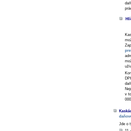
daň
prá
Hlí
Kas
mož
Zap
pre
adm
mož
uži
Kon
DPH
daň
Nej
v t
000
Kaskád
daňové
Jde o t
11 