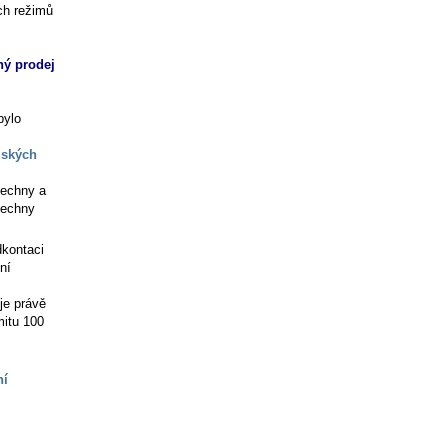
ých režimů
ný prodej
bylo
lských
šechny a
šechny
dkontaci
ní
je právě
mitu 100
ní