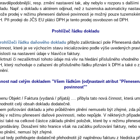
pravděpodobnější, resp. změní nastavení tak, aby nebylo v rozporu s dalšími 
ladu. Např. u dokladu s aktérem odjinud, než z tuzemska automaticky nastav
tože prodej v režimu přenesení daňové povinnosti je možný pouze tuzemském
. Při prodeji do JČS EU plátci DPH je tento prodej osvobozen od DPH.
Prohlížeč řádku dokladu
rohlížeči řádku daňového dokladu
přibylo zaškrtávací pole
Přenesená daň
innost
, které je ve výchozím stavu inicializováno podle výše uvedených pravi
islosti na nastavení údaje v hlavičce faktury.
krtnutí či nezaškrtnutí tohoto údaje má vliv na hledání příslušného vhodného
, který rozhoduje o zařazení do příslušného řádku přiznání k DPH a také o 
nění.
nnost nad celým dokladem "Všem řádkům (od)nastavit atribut "Přenese
povinnost""
menu
Objekt / Faktura (vydaná / přijatá) ....
přibyla tato nová činnost, která u
hodnotit celý obsah dokladu dodatečně.
em pořizování dokladu a jeho průběžném plnění nemuselo být zřejmé, zda p
dej v režimu přenesení daňové povinnosti, nebo nepůjde. V některých případe
isí také na celkové částce základu plnění položek, které by v režimu přenes
 prodávány. Dosažení této hranice však na začátku pořizování faktury, nebo 
ího plnění, nemusí být zřejmé.
ud tedy potřebujete dodatečně přehodnotit již naplněnou fakturu z hlediska p