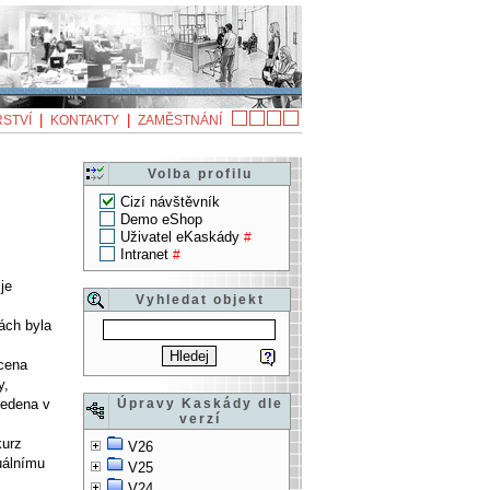
|
|
STVÍ
KONTAKTY
ZAMĚSTNÁNÍ
Volba profilu
Cizí návštěvník
Demo eShop
Uživatel eKaskády
#
Intranet
#
je
Vyhledat objekt
ách byla
ocena
y,
vedena v
Úpravy Kaskády dle
verzí
kurz
V26
tuálnímu
V25
V24