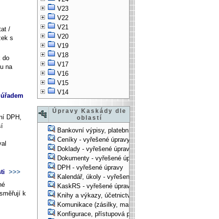
V23
V22
V21
tat /
V20
žek s
V19
V18
k do
V17
ku na
V16
V15
V14
m úřadem
Úpravy Kaskády dle
ání DPH,
oblastí
í
Bankovní výpisy, platební příkazy - vyřešené úpravy
Ceníky - vyřešené úpravy
val
Doklady - vyřešené úpravy
Dokumenty - vyřešené úpravy
DPH - vyřešené úpravy
sti
>>>
Kalendář, úkoly - vyřešené úpravy
né
KaskRS - vyřešené úpravy
směřují k
Knihy a výkazy, účetnictví - vyřešené úpravy
Komunikace (zásilky, mail-systém, ...) - vyřešené úpravy
Konfigurace, přístupová práva, ... - vyřešené úpravy