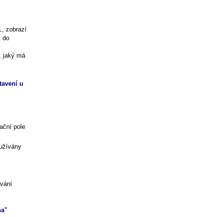
l
, zobrazí
t do
, jaký má
tavení u
ační pole
oužívány
vání
na"