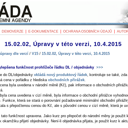
|
|
|
|
DEMOVERZE
E-DOKUMENTACE
OCHRANA OSOBNÍCH ÚDAJŮ
AUTOR
15.02.02, Úpravy v této verzi, 10.4.2015
úpravy dle verzí
/
V15
/
15.02.02, Úpravy v této verzi, 10.4.2015
ylepšena funkčnost prohlížeče řádku DL / objednávky
>>>
e do DL/objednávky
vkládá nový produktový řádek
, kontroluje se také, zda 
á cena v pořádku z hlediska
obchodních přirážek
.
cena byla uvedena v národní měně (Kč), pak informace o obchodních přirážk
vá.
byla cena uvedena v cizí měně, byla informace o obchodní přirážce vyhodn
. Funkce, která se stará o porovnání požadované minimální obchodní přirážk
tala s přepočtenou cenou do Kč, ale s původní cenou v cizí měně, která je u
e tato funkčnost upravena. Jako kurz pro přepočet do národní měny je použit 
k okamžiku přijetí objednávky. Není-li objednávka přijata, je použit kurz k ak