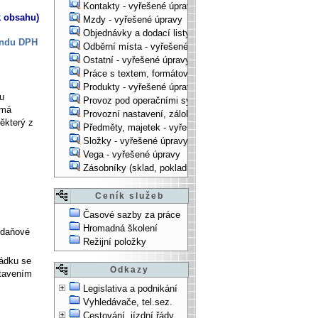
Kontakty - vyřešené úpravy
k obsahu)
Mzdy - vyřešené úpravy
Objednávky a dodací listy - vyřešené úpravy
endu DPH
Odběrní místa - vyřešené úpravy
Ostatní - vyřešené úpravy
Práce s textem, formátování, ... - vyřešené úpravy
Produkty - vyřešené úpravy
ku
Provoz pod operačními systémy, technologické věci - vy
 má
Provozní nastavení, zálohování, instalace, ... - vyřešen
ěkterý z
Předměty, majetek - vyřešené úpravy
Složky - vyřešené úpravy
Vega - vyřešené úpravy
Zásobníky (sklad, pokladna, bank. účet) - vyřešené úpra
Ceník služeb
Časové sazby za práce
Hromadná školení
 daňové
Režijní položky
řádku se
Odkazy
stavením
Legislativa a podnikání
Vyhledávače, tel.sez.
Cestování, jízdní řády