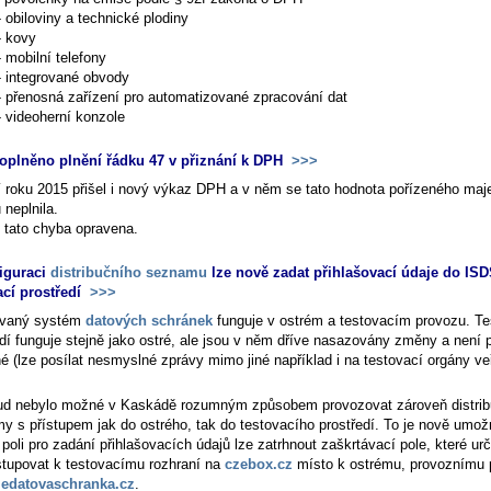
- obiloviny a technické plodiny
- kovy
- mobilní telefony
- integrované obvody
- přenosná zařízení pro automatizované zpracování dat
- videoherní konzole
oplněno plnění řádku 47 v přiznání k DPH
>>>
í roku 2015 přišel i nový výkaz DPH a v něm se tato hodnota pořízeného maj
 neplnila.
e tato chyba opravena.
iguraci
distribučního seznamu
lze nově zadat přihlašovací údaje do ISD
ací prostředí
>>>
ovaný systém
datových schránek
funguje v ostrém a testovacím provozu. Te
edí funguje stejně jako ostré, ale jsou v něm dříve nasazovány změny a není 
é (lze posílat nesmyslné zprávy mimo jiné například i na testovací orgány ve
d nebylo možné v Kaskádě rozumným způsobem provozovat zároveň distrib
y s přístupem jak do ostrého, tak do testovacího prostředí. To je nově umož
poli pro zadání přihlašovacích údajů lze zatrhnout zaškrtávací pole, které urč
stupovat k testovacímu rozhraní na
czebox.cz
místo k ostrému, provoznímu p
edatovaschranka.cz
.