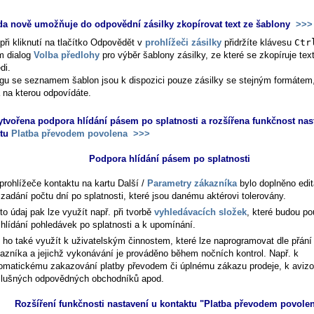
a nově umožňuje do odpovědní zásilky zkopírovat text ze šablony
>>>
ři kliknutí na tlačítko
Odpovědět
v
prohlížeči zásilky
přidržíte klávesu
Ctr
m dialog
Volba předlohy
pro výběr šablony zásilky, ze které se zkopíruje tex
di.
ogu se seznamem šablon jsou k dispozici pouze zásilky se stejným formátem
a na kterou odpovídáte.
ytvořena podpora hlídání pásem po splatnosti a rozšířena funkčnost nas
ktu
Platba převodem povolena
>>>
Podpora hlídání pásem po splatnosti
prohlížeče kontaktu na kartu
Další /
Parametry zákazníka
bylo doplněno edit
 zadání počtu dní po splatnosti, které jsou danému aktérovi tolerovány.
to údaj pak lze využít např. při tvorbě
vyhledávacích složek
, které budou p
 hlídání pohledávek po splatnosti a k upomínání.
 ho také využít k uživatelským činnostem, které lze naprogramovat dle přání
azníka a jejichž vykonávání je prováděno během nočních kontrol. Např. k
omatickému zakazování platby převodem či úplnému zákazu prodeje, k avizo
slušných odpovědných obchodníků apod.
Rozšíření funkčnosti nastavení u kontaktu "Platba převodem povole