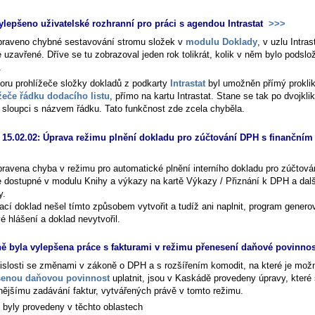
ylepšeno uživatelské rozhranní pro práci s agendou Intrastat
>>>
praveno chybné sestavování stromu složek v
modulu Doklady
, v uzlu
Intras
 uzavřené
. Dříve se tu zobrazoval jeden rok tolikrát, kolik v něm bylo podslo
.
toru prohlížeče složky dokladů z podkarty
Intrastat
byl umožněn přímý prokli
žeče řádku dodacího listu
, přímo na kartu
Intrastat
. Stane se tak po dvojkli
 sloupci s názvem řádku. Tato funkčnost zde zcela chyběla.
 15.02.02: Úprava režimu plnění dokladu pro zúčtování DPH s finanční
pravena chyba v režimu pro automatické plnění interního dokladu pro zúčtov
je dostupné v modulu Knihy a výkazy na kartě Výkazy / Přiznání k DPH a dalš
y.
ací doklad nešel tímto způsobem vytvořit a tudíž ani naplnit, program genero
é hlášení a doklad nevytvořil.
ě byla vylepšena práce s fakturami v režimu přenesení daňové povinno
islosti se změnami v zákoně o DPH a s rozšířením komodit, na které je mož
senou daňovou povinnost
uplatnit, jsou v Kaskádě provedeny úpravy, které 
nějšímu zadávání faktur, vytvářených právě v tomto režimu.
 byly provedeny v těchto oblastech