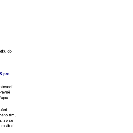
etku do
S pro
stovací
právně
řejné
uční
něno tím,
í, že se
rostředí