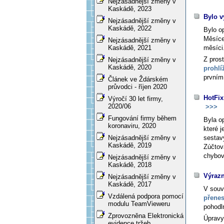
Nejzásadnější změny v
Kaskádě, 2023
Bylo v
Nejzásadnější změny v
Kaskádě, 2022
Bylo o
Měsíce
Nejzásadnější změny v
měsíci
Kaskádě, 2021
Z pros
Nejzásadnější změny v
Kaskádě, 2020
prohlí
prvním
Článek ve Ždárském
průvodci - říjen 2020
HotFix
Výročí 30 let firmy,
2020/06
>>>
Fungování firmy během
Byla o
koronaviru, 2020
které 
sestav
Nejzásadnější změny v
Kaskádě, 2019
Zúčtov
chybov
Nejzásadnější změny v
Kaskádě, 2018
Výrazn
Nejzásadnější změny v
Kaskádě, 2017
V souv
Vzdálená podpora pomocí
přene
modulu TeamVieweru
pohodl
Zprovozněna Elektronická
Úpravy
evidence tržeb