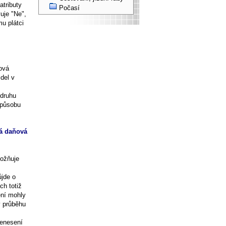
atributy
Počasí
uje "Ne",
u plátci
ová
del v
 druhu
způsobu
ná daňová
možňuje
ůjde o
ch totiž
ení mohly
v průběhu
řenesení