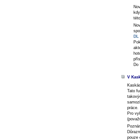
Nov
kdy
tét
Nov
spo
DL 
Pok
akt
hot
pří
Do 
V Kask
Kaskád
Tato fu
takovýc
samozř
práce.
Pro vy
(považ
Pozná
Důrazn
pouze 