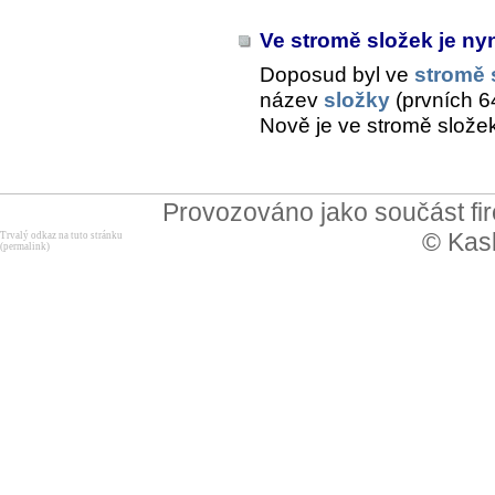
Ve stromě složek je ny
Doposud byl ve
stromě 
název
složky
(prvních 6
Nově je ve stromě slože
Provozováno jako součást f
© Kask
Trvalý odkaz na tuto stránku
(permalink)