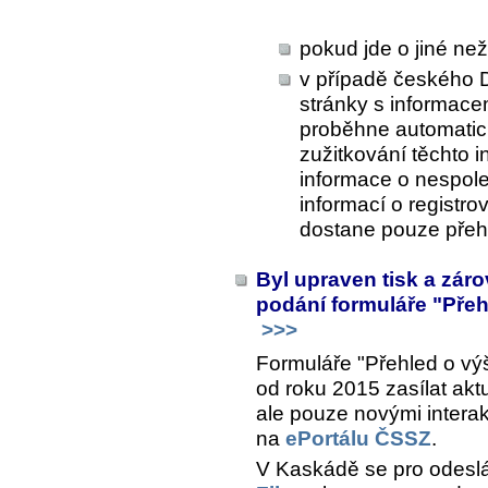
pokud jde o jiné ne
v případě českého 
stránky s informace
proběhne automatick
zužitkování těchto 
informace o nespol
informací o registr
dostane pouze přehl
Byl upraven tisk a zár
podání formuláře "Přeh
>>>
Formuláře "Přehled o vý
od roku 2015 zasílat akt
ale pouze novými interakt
na
ePortálu ČSSZ
.
V Kaskádě se pro odesl