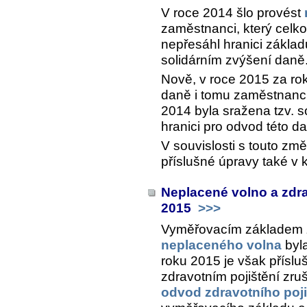
V roce 2014 šlo provést
zaměstnanci, který celk
nepřesáhl hranici základ
solidárním zvýšení daně
Nově, v roce 2015 za rok
daně i tomu zaměstnanci
2014 byla sražena tzv. so
hranici pro odvod této 
V souvislosti s touto z
příslušné úpravy také v
Neplacené volno a zdra
2015
>>>
Vyměřovacím základem z
neplaceného volna
byl
roku 2015 je však přísl
zdravotním pojištění zru
odvod zdravotního poji