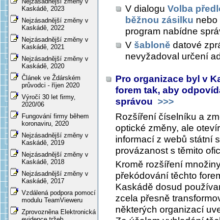
Nejzásadnější změny v
V dialogu
Volba před
Kaskádě, 2023
běžnou zásilku
nebo
Nejzásadnější změny v
Kaskádě, 2022
program nabídne sprá
Nejzásadnější změny v
V
šabloně
datové zprá
Kaskádě, 2021
nevyžadoval určení ad
Nejzásadnější změny v
Kaskádě, 2020
Pro organizace byl v K
Článek ve Ždárském
průvodci - říjen 2020
forem tak, aby odpoví
Výročí 30 let firmy,
správou
>>>
2020/06
Rozšíření číselníku a zm
Fungování firmy během
koronaviru, 2020
optické změny, ale otevír
Nejzásadnější změny v
informací z webů státní 
Kaskádě, 2019
provázanost s těmito ofic
Nejzásadnější změny v
Kaskádě, 2018
Kromě rozšíření množiny
Nejzásadnější změny v
překódování těchto fore
Kaskádě, 2017
Kaskádě dosud používan
Vzdálená podpora pomocí
zcela přesně transformo
modulu TeamVieweru
některých organizací uv
Zprovozněna Elektronická
evidence tržeb