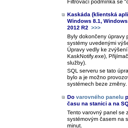
Filtrovací podmínka se "
Kaskáda (klientská apl
Windows 8.1, Windows 
2012 R2
>>>
Byly dokončeny úpravy pr
systémy uvedenými výš
Úpravy vedly ke zvýšení
KaskNotify.exe), Přijímač
služby).
SQL serveru se tato úp
bylo a je možno provoz
systémech beze změny.
Do
varovného panelu
p
času na stanici a na S
Tento varovný panel se z
systémovým časem na sta
minut.