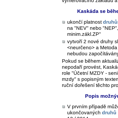
vyměřovacího základu a 
Kaskáda se běhe
ukončí platnost
druhů
na "NEV" nebo "NEP",
minim.zákl.ZP"
vytvoří 2 nové druhy 
<neurčeno> a
Metoda
nebudou započítáván
Pokud se během aktuali
nepodaří provést, Kask
role "Účetní MZDY - seni
mzdy" s popisným textem
ruční dořešení těchto pr
Popis možnýc
V prvním případě může
ukončovaných
druhů