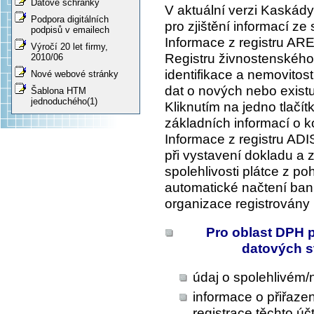
Datové schránky
V aktuální verzi Kaskád
Podpora digitálních
pro zjištění informací ze
podpisů v emailech
Informace z registru ARE
Výročí 20 let firmy,
Registru živnostenského
2010/06
identifikace a nemovitost
Nové webové stránky
dat o nových nebo exist
Šablona HTM
jednoduchého(1)
Kliknutím na jedno tlačít
základních informací o k
Informace z registru ADIS
při vystavení dokladu a z
spolehlivosti plátce z p
automatické načtení ban
organizace registrovány 
Pro oblast DPH p
datových s
údaj o spolehlivém/n
informace o přiřaze
registrace těchto úč