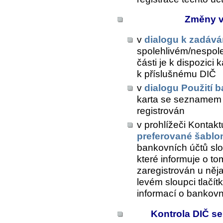
Změny v
v
dialogu k zadává
spolehlivém/nespole
části je k dispozic
k příslušnému DIČ
v
dialogu Použití 
karta se seznamem D
registrován
v prohlížeči Kontak
preferované šablo
bankovních účtů slo
které informuje o to
zaregistrován u něja
levém sloupci tlačít
informací o bankovn
Kontrola DIČ s