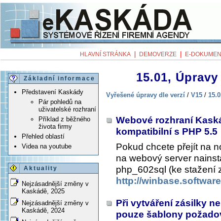
|
|
HLAVNÍ STRÁNKA
DEMOVERZE
E-DOKUMEN
15.01, Úpravy 
Základní informace
Představení Kaskády
Vyřešené úpravy dle verzí
/
V15
/
15.0
Pár pohledů na
uživatelské rozhraní
Webové rozhraní Kaská
Příklad z běžného
života firmy
kompatibilní s PHP 5.5
Přehled oblastí
Pokud chcete přejít na n
Videa na youtube
na webový server nainsta
php_602sql (ke stažení 
Aktuality
http://winbase.softwar
Nejzásadnější změny v
Kaskádě, 2025
Při vytváření zásilky n
Nejzásadnější změny v
Kaskádě, 2024
pouze šablony požado