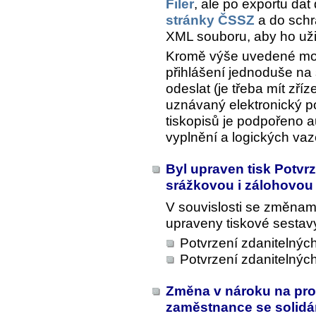
Filer
, ale po exportu da
stránky ČSSZ
a do schr
XML souboru, aby ho uži
Kromě výše uvedené možn
přihlášení jednoduše na
odeslat (je třeba mít zř
uznávaný elektronický po
tiskopisů je podpořeno a
vyplnění a logických vaz
Byl upraven tisk Potvrz
srážkovou i zálohovo
V souvislosti se změnam
upraveny tiskové sestav
Potvrzení zdanitelnýc
Potvrzení zdanitelnýc
Změna v nároku na pro
zaměstnance se solidá