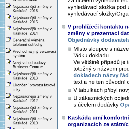
Za účelem vyhledání těch
vyhledávací složka pod u
Nejzásadnější změny v
Kaskádě, 2016
vyhledávací složky/Orga
Nejzásadnější změny v
Kaskádě, 2015
V prohlížeči kontaktu 
Nejzásadnější změny v
změny v prezentaci dat
Kaskádě, 2014
Objednávky dodavatel
Generační výměna
telefonní ústředny
Místo sloupce s názv
Přechod na jiný verzovací
řádku dokladu.
systém
Ve většině případů je t
Nový vchod budovy
Business Centrum
totožný s názvem prod
Nejzásadnější změny v
dokladech názvy řá
Kaskádě, 2013
text a ne ten původní 
Ukončení provozu faxové
V tabulkách přibyl no
linky
Nejzásadnější změny v
U zákaznických objed
Kaskádě, 2012
s účelem dodávky
Op
Nejzásadnější změny v
Kaskádě, 2011
Kaskáda umí komfortněj
Nejzásadnější změny v
Kaskádě, 2010
organizacích ze státníc