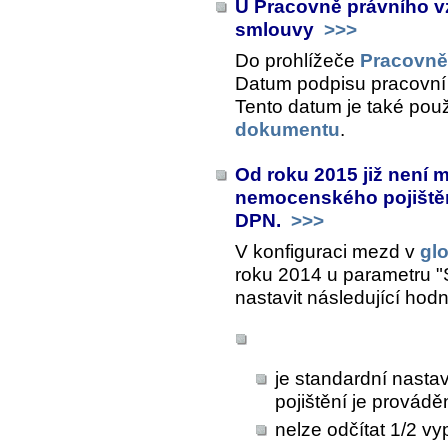
U Pracovně právního v
smlouvy
>>>
Do prohlížeče
Pracovně
Datum podpisu pracovní
Tento datum je také použ
dokumentu
.
Od roku 2015 již není 
nemocenského pojištěn
DPN.
>>>
V konfiguraci mezd v
gl
roku 2014 u parametru "S
nastavit následující hod
je standardní nast
pojištění je prová
nelze odčítat 1/2 v