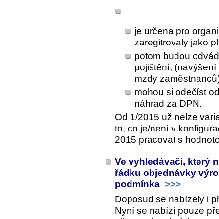
je určena pro organ
zaregitrovaly jako 
potom budou odvád
pojištění, (navýšen
mzdy zaměstnanců
mohou si odečíst o
náhrad za DPN.
Od 1/2015 už nelze varia
to, co je/není v konfigu
2015 pracovat s hodnoto
Ve vyhledávači, který n
řádku objednávky výrob
podmínka
>>>
Doposud se nabízely i př
Nyní se nabízí pouze pře