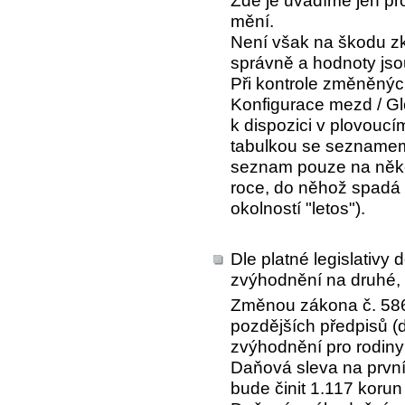
Zde je uvádíme jen pro
mění.
Není však na škodu zk
správně a hodnoty jso
Při kontrole změněnýc
Konfigurace mezd / Gl
k dispozici v plovoucí
tabulkou se seznamem
seznam pouze na několi
roce, do něhož spadá
okolností "letos").
Dle platné legislativy
zvýhodnění na druhé, tř
Změnou zákona č. 586/
pozdějších předpisů (
zvýhodnění pro rodiny 
Daňová sleva na první
bude činit 1.117 koru