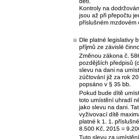
dětí.
Kontroly na dodržování
jsou až při přepočtu 
příslušném mzdovém 
Dle platné legislativy
příjmů ze závislé činno
Změnou zákona č. 586/
pozdějších předpisů (d
slevu na dani na umíst
zúčtování již za rok 20
popsáno v § 35 bb.
Pokud bude dítě umíst
toto umístění uhradí n
jako slevu na dani. Ta
vyživovací dítě maxim
platné k 1. 1. příslu
8.500 Kč, 2015 = 9.20
Tuto slevu za umístění