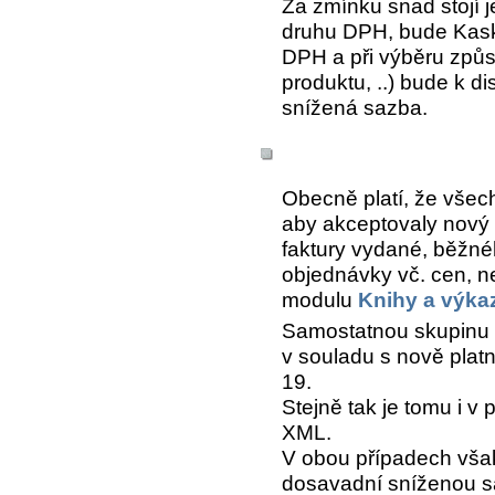
Za zmínku snad stojí j
druhu DPH, bude Kask
DPH a při výběru způs
produktu, ..) bude k d
snížená sazba.
Obecně platí, že všec
aby akceptovaly nový z
faktury vydané, běžné
objednávky vč. cen, n
modulu
Knihy a výka
Samostatnou skupinu 
v souladu s nově platno
19.
Stejně tak je tomu i v
XML.
V obou případech však
dosavadní sníženou s