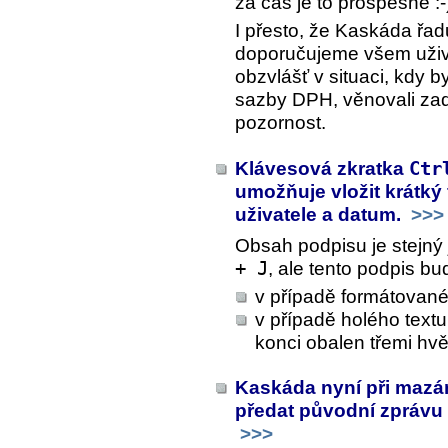
za čas je to prospěšné :-
I přesto, že Kaskáda řad
doporučujeme všem uživ
obzvlášť v situaci, kdy b
sazby DPH, věnovali zad
pozornost.
Klávesová zkratka
Ctr
umožňuje vložit krátk
uživatele a datum.
>>>
Obsah podpisu je stejný
+ J
, ale tento podpis b
v případě formátované
v případě holého text
konci obalen třemi hv
Kaskáda nyní při mazá
předat původní zprávu 
>>>