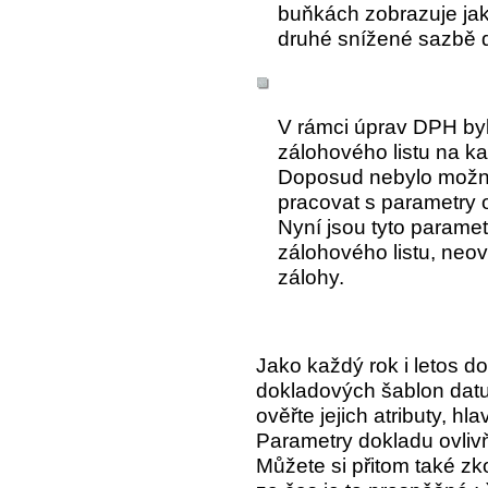
buňkách zobrazuje jak
druhé snížené sazbě 
V rámci úprav DPH byl
zálohového listu na k
Doposud nebylo možné
pracovat s parametry o
Nyní jsou tyto paramet
zálohového listu, neo
zálohy.
Jako každý rok i letos d
dokladových šablon datu
ověřte jejich atributy, 
Parametry dokladu ovli
Můžete si přitom také zk