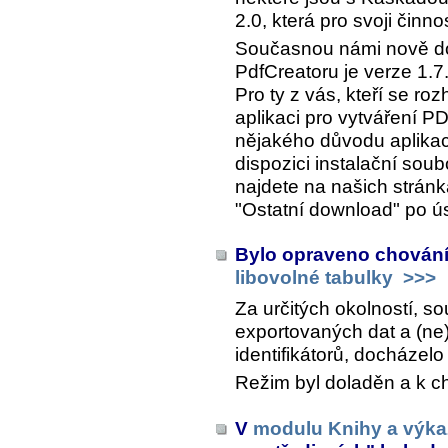
2.0, která pro svoji činno
Současnou námi nově do
PdfCreatoru je verze 1.7.
Pro ty z vás, kteří se roz
aplikaci pro vytváření P
nějakého důvodu aplikac
dispozici instalační sou
najdete na našich strán
"Ostatní download" po ú
Bylo opraveno chování
libovolné tabulky
>>>
Za určitých okolností, so
exportovaných dat a (n
identifikátorů, docházelo
Režim byl doladěn a k c
V
modulu Knihy a výka