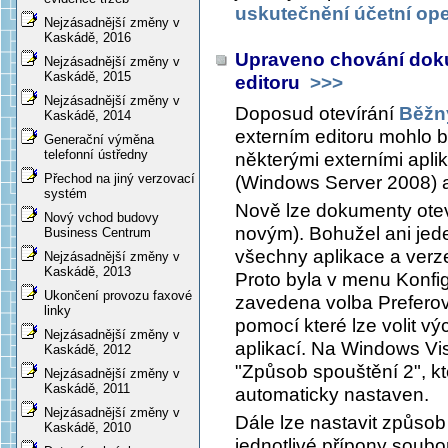
uskutečnění účetní op
Nejzásadnější změny v
Kaskádě, 2016
Upraveno chování doku
Nejzásadnější změny v
Kaskádě, 2015
editoru
>>>
Nejzásadnější změny v
Doposud otevírání
Běžn
Kaskádě, 2014
externím editoru mohlo b
Generační výměna
telefonní ústředny
některými externími apl
Přechod na jiný verzovací
(Windows Server 2008) a
systém
Nově lze dokumenty ote
Nový vchod budovy
novým). Bohužel ani jede
Business Centrum
všechny aplikace a ver
Nejzásadnější změny v
Kaskádě, 2013
Proto byla v menu
Konfig
Ukončení provozu faxové
zavedena volba
Prefero
linky
pomocí které lze volit v
Nejzásadnější změny v
aplikací. Na Windows Vi
Kaskádě, 2012
"Způsob spouštění 2", k
Nejzásadnější změny v
Kaskádě, 2011
automaticky nastaven.
Nejzásadnější změny v
Dále lze nastavit způsob
Kaskádě, 2010
jednotlivé přípony soubo