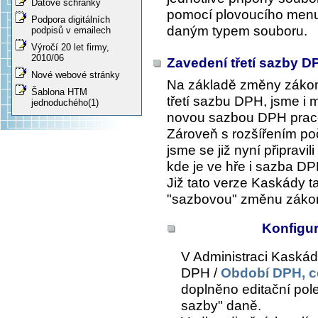
Datové schránky
pomocí plovoucího menu
Podpora digitálních
daným typem souboru.
podpisů v emailech
Výročí 20 let firmy,
2010/06
Zavedení třetí sazby 
Nové webové stránky
Na základě změny zákon
Šablona HTM
třetí sazbu DPH, jsme i 
jednoduchého(1)
novou sazbou DPH prac
Zároveň s rozšířením po
jsme se již nyní připravi
kde je ve hře i sazba D
Již tato verze Kaskády t
"sazbovou" změnu záko
Konfigu
V
Administraci Kaskády
DPH /
Období DPH, c
doplněno editační pol
sazby" daně.