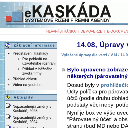
|
|
HLAVNÍ STRÁNKA
DEMOVERZE
E-DOKUMEN
14.08, Úpravy 
Základní informace
Představení Kaskády
Vyřešené úpravy dle verzí
/
V14
/
14.0
Pár pohledů na
uživatelské rozhraní
Bylo upraveno zobrazen
Příklad z běžného
života firmy
některých (párovateln
Přehled oblastí
Dosud byly v
prohlížečí
Videa na youtube
Účty
políčka pro párovat
účtů (podle druhu dohlad
Aktuality
podstaty věci nebyl potř
Nejzásadnější změny v
Kaskádě, 2025
Nyní je box ve výše uve
Nejzásadnější změny v
"Párovatelný účet" a obs
Kaskádě, 2024
stranu (buď MD nebo DA