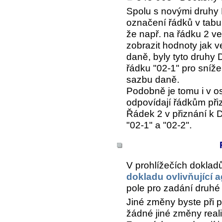
Spolu s novými druhy 
označení řádků v tabu
že např. na řádku 2 ve
zobrazit hodnoty jak 
daně, byly tyto druh
řádku "02-1" pro sníž
sazbu daně.
Podobně je tomu i v os
odpovídají řádkům přiz
Řádek 2 v přiznání k 
"02-1" a "02-2".
V prohlížečích doklad
dokladu ovlivňující
pole pro zadání druh
Jiné změny byste při p
žádné jiné změny real