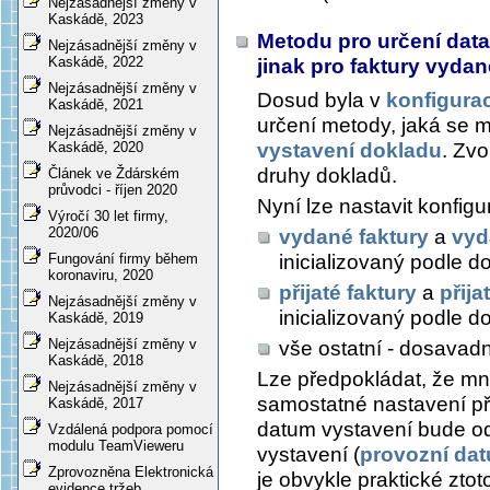
Nejzásadnější změny v
Kaskádě, 2023
Metodu pro určení data 
Nejzásadnější změny v
Kaskádě, 2022
jinak pro faktury vydané
Nejzásadnější změny v
Dosud byla v
konfigurac
Kaskádě, 2021
určení metody, jaká se 
Nejzásadnější změny v
vystavení dokladu
. Zv
Kaskádě, 2020
druhy dokladů.
Článek ve Ždárském
průvodci - říjen 2020
Nyní lze nastavit konfigu
Výročí 30 let firmy,
2020/06
vydané faktury
a
vyd
inicializovaný podle 
Fungování firmy během
koronaviru, 2020
přijaté faktury
a
přija
Nejzásadnější změny v
inicializovaný podle 
Kaskádě, 2019
Nejzásadnější změny v
vše ostatní - dosavad
Kaskádě, 2018
Lze předpokládat, že m
Nejzásadnější změny v
samostatné nastavení před
Kaskádě, 2017
datum vystavení bude o
Vzdálená podpora pomocí
modulu TeamVieweru
vystavení (
provozní da
Zprovozněna Elektronická
je obvykle praktické zto
evidence tržeb