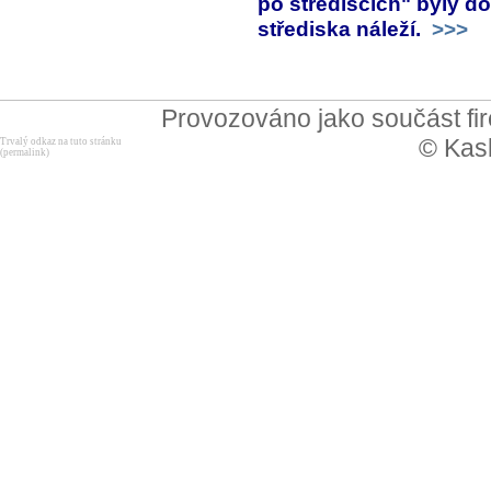
po střediscích" byly d
střediska náleží.
>>>
Provozováno jako součást f
© Kask
Trvalý odkaz na tuto stránku
(permalink)