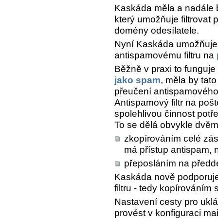
Kaskáda měla a nadále b
který umožňuje filtrovat
domény odesílatele.
Nyní Kaskáda umožňuje 
antispamovému filtru na
Běžně v praxi to funguje
jako spam
, měla by tat
přeučení antispamového f
Antispamový filtr na poš
spolehlivou činnost potř
To se dělá obvykle dvě
zkopírováním celé zás
má přístup antispam, 
přeposláním na předd
Kaskáda nově podporuje
filtru - tedy kopírováním
Nastavení cesty pro uklá
provést v konfiguraci ma