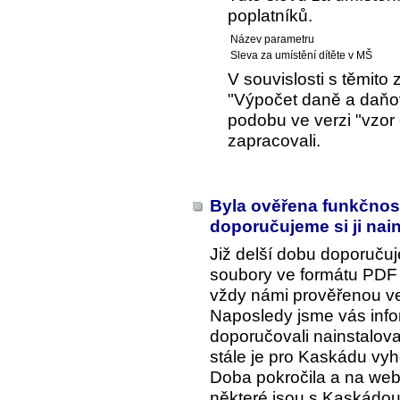
poplatníků.
Název parametru
Sleva za umístění dítěte v MŠ
V souvislosti s těmito
"Výpočet daně a daňo
podobu ve verzi "vzor
zapracovali.
Byla ověřena funkčnost
doporučujeme si ji nai
Již delší dobu doporučuj
soubory ve formátu PDF p
vždy námi prověřenou ver
Naposledy jsme vás info
doporučovali nainstalovat 
stále je pro Kaskádu vyh
Doba pokročila a na webu
některé jsou s Kaskádou 