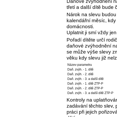
Daňové zvýhodnění na 
třetí a další dítě bude
Nárok na slevu budou 
kalendářní měsíc, kdy d
domácnosti.
Uplatnit ji smí vždy je
Pořadí dítěte určí rodi
daňové zvýhodnění na 
se může výše slevy zm
věku kdy slevu již nelz
Název parametru
Daň. zvýh. - 1. dítě
Daň. zvýh. - 2. dítě
Daň. zvýh. - 3. a další dítě
Daň. zvýh. - 1. dítě ZTP-P
Daň. zvýh. - 2. dítě ZTP-P
Daň. zvýh. - 3. a další dítě ZTP-P
Kontroly na uplatňová
zadávání těchto slev,
práci při jejich pořizo