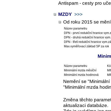
Antispam - cesty pro uče
MZDY
>>>
Od roku 2015 se mění 
Název parametru
DPN - první redukční hranice vym.
DPN - druhá redukční hranice vym.
DPN - třetí redukční hranice vym.zá
Max.vyměřovací základ SP za rok
Minim
Název parametru
Kó
Minimální mzda měsíční
MI
Minimální mzda hodinová
M
Nemění se "Minimální 
"Minimální mzda hodino
Změna těchto parametr
aktualizaci databáze.