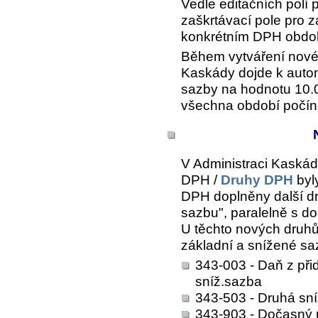
Vedle editačních polí 
zaškrtávací pole pro z
konkrétním DPH obdob
Během vytváření nové
Kaskády dojde k auto
sazby na hodnotu 10.0
všechna období počín
V
Administraci Kaskády
DPH /
Druhy DPH
byl
DPH doplněny další dr
sazbu", paralelně s d
U těchto nových druhů
základní a snížené sa
343-003 - Daň z př
sníž.sazba
343-503 - Druhá sn
343-903 - Dočasný 