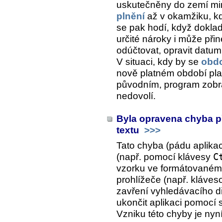
uskutečněny do zemí m
plnění
až v okamžiku, kd
se pak hodí, když dokla
určité nároky i může přiné
odúčtovat, opravit datum
V situaci, kdy by se
obdo
nově platném období pla
původním, program zobr
nedovolí.
Byla opravena chyba p
textu
>>>
Tato chyba (pádu aplikace
(např. pomocí klávesy
C
vzorku ve formátovaném 
prohlížeče (např. kláve
zavření vyhledávacího d
ukončit aplikaci pomocí 
Vzniku této chyby je ny