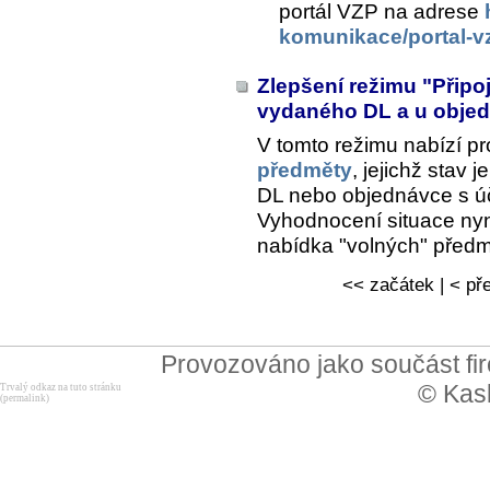
portál VZP na adrese
komunikace/portal-v
Zlepšení režimu "Přip
vydaného DL a u obje
V tomto režimu nabízí pr
předměty
, jejichž stav 
DL nebo objednávce s ú
Vyhodnocení situace nyn
nabídka "volných" předmě
<< začátek | < pře
Provozováno jako součást f
© Kask
Trvalý odkaz na tuto stránku
(permalink)