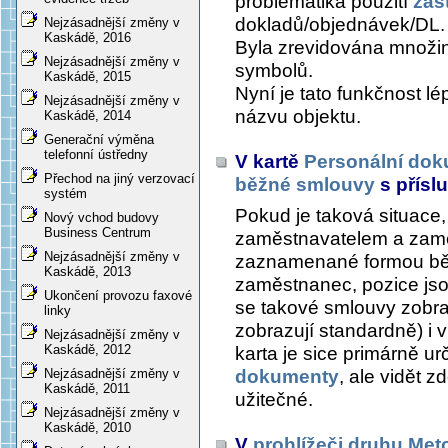
problematika použití
zás
dokladů/objednávek/DL.
Nejzásadnější změny v
Kaskádě, 2016
Byla zrevidována množin
Nejzásadnější změny v
symbolů.
Kaskádě, 2015
Nyní je tato funkčnost lé
Nejzásadnější změny v
názvu objektu.
Kaskádě, 2014
Generační výměna
telefonní ústředny
V kartě
Personální do
Přechod na jiný verzovací
běžné smlouvy
s přís
systém
Pokud je taková situace,
Nový vchod budovy
Business Centrum
zaměstnavatelem a zam
Nejzásadnější změny v
zaznamenané formou běž
Kaskádě, 2013
zaměstnanec, pozice js
Ukončení provozu faxové
se takové smlouvy zobra
linky
zobrazují standardně) i 
Nejzásadnější změny v
Kaskádě, 2012
karta je sice primárně ur
dokumenty
, ale vidět 
Nejzásadnější změny v
Kaskádě, 2011
užitečné.
Nejzásadnější změny v
Kaskádě, 2010
V
prohlížeči druhu Met