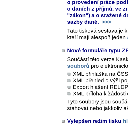
o provedení práce podle
o daních z příjmů, ve z
"zákon") a o sražené d
sazby daně.
>>>
Tato tisková sestava je 
kteří mají alespoň jeden
Nové formuláře typu 
Součástí této verze Kas
souborů
pro elektronick
XML přihláška na ČS
XML přehled o výši p
Export hlášení RELD
XML příloha k žádosti
Tyto soubory jsou součás
stahovat nebo jakkoliv a
Vylepšen režim tisku
h