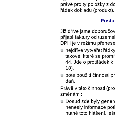
právě pro ty položky z d
řádek dokladu (produkt).
Postu
Již dříve jsme doporučoval
přijaté faktury od tuze
DPH je v režimu přenese
nejdříve vytvářet řád
takové, které se prom
44. Jde o protiřádek k
18).
poté použití činnosti p
daň.
Právě v této činnosti (pr
změnám :
Dosud zde byly gener
nenesly informace pot
nutné toto hlášení, je