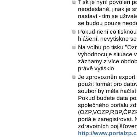
Tisk je nyní povolen p
neodeslané, jinak je sr
nastaví - tím se uživat
se budou pouze neod
Pokud není co tisknou
hlášení, nevytiskne se
Na volbu po tisku "Ozn
vyhodnocuje situace v
záznamy z více období
právě vytisklo.
Je zprovozněn export 
použit formát pro dato
soubor by měla načíst
Pokud budete data pos
společného portálu zd
(OZP,VOZP,RBP,ČPZP a
portále zaregistrovat. 
zdravotních pojišťove
http://www.portalzp.c