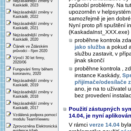
Nejzásadnější změny v
způsobí problémy. Na tut
Kaskádě, 2023
upozorněn v helpsystému
Nejzásadnější změny v
Kaskádě, 2022
samozřejmě je jen dobré,
Nejzásadnější změny v
Nyní proto při spuštění
Kaskádě, 2021
(KaskadaInst_XXX.exe)
Nejzásadnější změny v
proběhne kontrola zd
Kaskádě, 2020
jako služba
a pokud a
Článek ve Ždárském
průvodci - říjen 2020
službu zastavit, v pří
Výročí 30 let firmy,
jinak skončí
2020/06
proběhne kontrola , z
Fungování firmy během
koronaviru, 2020
instance Kaskády,
Sp
Nejzásadnější změny v
přijímače/odesílače 
Kaskádě, 2019
ano, je na to uživatel
Nejzásadnější změny v
bez provedení instala
Kaskádě, 2018
Nejzásadnější změny v
Kaskádě, 2017
Použití zástupných sym
14.04, je nyní apliková
Vzdálená podpora pomocí
modulu TeamVieweru
V rámci
verze 14.04
byla
Zprovozněna Elektronická
evidence tržeb