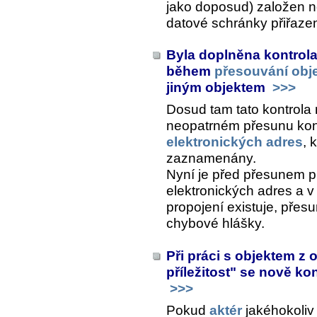
jako doposud) založen n
datové schránky přiřaze
Byla doplněna kontrola
během
přesouvání obj
jiným objektem
>>>
Dosud tam tato kontrola 
neopatrném přesunu kon
elektronických adres
, 
zaznamenány.
Nyní je před přesunem p
elektronických adres a v
propojení existuje, přes
chybové hlášky.
Při práci s objektem z 
příležitost" se nově kon
>>>
Pokud
aktér
jakéhokoliv