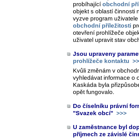
probíhající
obchodní příl
objekt s oblastí činnosti
vyzve program uživatele
obchodní příležitosti
pr
otevření prohlížeče obj
uživatel upravit stav obc
Jsou upraveny paramet
prohlížeče kontaktu
>>
Kvůli změnám v obchodní
vyhledávat informace o o
Kaskáda byla přizpůsob
opět fungovalo.
Do číselníku právní fo
"Svazek obcí"
>>>
U zaměstnance byl dopl
příjmech ze závislé či