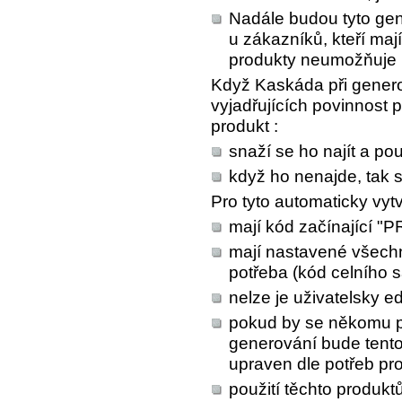
Nadále budou tyto gen
u zákazníků, kteří maj
produkty neumožňuje 
Když Kaskáda při genero
vyjadřujících povinnost p
produkt :
snaží se ho najít a pou
když ho nenajde, tak s
Pro tyto automaticky vyt
mají kód začínající "
mají nastavené všechny
potřeba (kód celního s
nelze je uživatelsky edi
pokud by se někomu pře
generování bude tent
upraven dle potřeb pr
použití těchto produkt