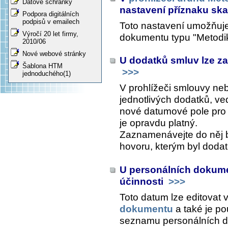
Datové schránky
nastavení příznaku sk
Podpora digitálních
podpisů v emailech
Toto nastavení umožňuje 
Výročí 20 let firmy,
dokumentu typu "Metodi
2010/06
Nové webové stránky
U dodatků smluv lze z
Šablona HTM
>>>
jednoduchého(1)
V prohlížeči smlouvy ne
jednotlivých dodatků, ved
nové datumové pole pro
je opravdu platný.
Zaznamenávejte do něj 
hovoru, kterým byl doda
U personálních dokume
účinnosti
>>>
Toto datum lze editovat 
dokumentu
a také je po
seznamu personálních 