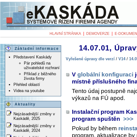
|
|
HLAVNÍ STRÁNKA
DEMOVERZE
E-DOKUMEN
14.07.01, Úprav
Základní informace
Představení Kaskády
Vyřešené úpravy dle verzí
/
V14
/
14.0
Pár pohledů na
uživatelské rozhraní
V
globální konfiguraci
j
Příklad z běžného
života firmy
místně příslušného fi
Přehled oblastí
Tento údaj postupně najd
Videa na youtube
výkazů na FÚ apod.
Aktuality
Instalační program Kas
Nejzásadnější změny v
program spuštěn
>>>
Kaskádě, 2025
Nejzásadnější změny v
Pokud by během
reinst
Kaskádě, 2024
program, aktualizace by