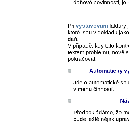
daňové povinnosti, je
Při
vystavování
faktury 
které jsou v dokladu jak
daň.
V případě, kdy tato kontr
textem problému, nově s
pokračovat:
Automaticky vy
Jde o automatické spuš
v menu činností.
Náv
Předpokládáme, že mo
bude ještě nějak upra