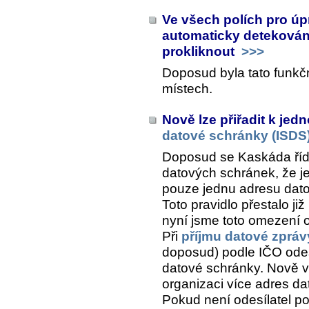
Ve všech polích pro ú
automaticky detekován
prokliknout
>>>
Doposud byla tato funkč
místech.
Nově lze přiřadit k je
datové schránky (ISDS
Doposud se Kaskáda říd
datových schránek, že j
pouze jednu adresu dato
Toto pravidlo přestalo ji
nyní jsme toto omezení o
Při
příjmu datové zpráv
doposud) podle IČO odes
datové schránky. Nově 
organizaci více adres d
Pokud není odesílatel p