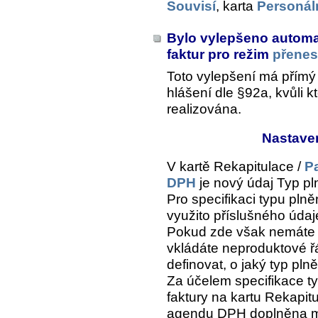
Souvisí
, karta
Personál
Bylo vylepšeno automat
faktur pro režim
přenes
Toto vylepšení má přímý
hlášení dle §92a, kvůli k
realizována.
Nastave
V kartě
Rekapitulace /
P
DPH
je nový údaj
Typ pl
Pro specifikaci typu plně
využito příslušného údaj
Pokud zde však nemáte n
vkládáte neproduktové ř
definovat, o jaký typ pln
Za účelem specifikace ty
faktury na kartu
Rekapitu
agendu DPH
doplněna m