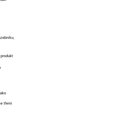
azebníku,
 produkt
e
jako
se třemi