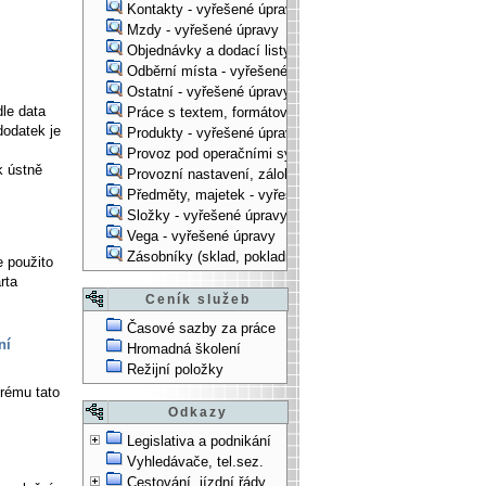
Kontakty - vyřešené úpravy
Mzdy - vyřešené úpravy
.
Objednávky a dodací listy - vyřešené úpravy
Odběrní místa - vyřešené úpravy
Ostatní - vyřešené úpravy
dle data
Práce s textem, formátování, ... - vyřešené úpravy
dodatek je
Produkty - vyřešené úpravy
Provoz pod operačními systémy, technologické věci - vy
k ústně
Provozní nastavení, zálohování, instalace, ... - vyřešen
Předměty, majetek - vyřešené úpravy
Složky - vyřešené úpravy
Vega - vyřešené úpravy
Zásobníky (sklad, pokladna, bank. účet) - vyřešené úpra
e použito
arta
Ceník služeb
Časové sazby za práce
ní
Hromadná školení
Režijní položky
erému tato
Odkazy
Legislativa a podnikání
Vyhledávače, tel.sez.
Cestování, jízdní řády