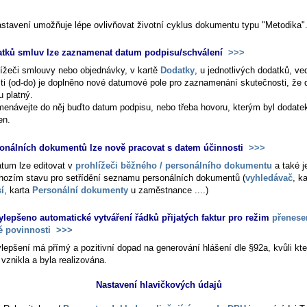
astavení umožňuje lépe ovlivňovat životní cyklus dokumentu typu "Metodika"
atků smluv lze zaznamenat datum podpisu/schválení
>>>
lížeči smlouvy nebo objednávky, v kartě
Dodatky
, u jednotlivých dodatků, ve
sti (od-do) je doplněno nové datumové pole pro zaznamenání skutečnosti, že 
u platný.
enávejte do něj buďto datum podpisu, nebo třeba hovoru, kterým byl dodate
en.
onálních dokumentů lze nově pracovat s datem účinnosti
>>>
atum lze editovat v
prohlížeči běžného / personálního dokumentu
a také j
hozím stavu pro setřídění seznamu personálních dokumentů (
vyhledávač
, k
í
, karta
Personální dokumenty
u zaměstnance ....)
ylepšeno automatické vytváření řádků přijatých faktur pro režim
přenese
 povinnosti
>>>
ylepšení má přímý a pozitivní dopad na generování hlášení dle §92a, kvůli kt
vznikla a byla realizována.
Nastavení hlavičkových údajů