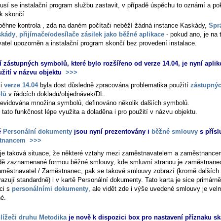
usí se instalační program službu zastavit, v případě úspěchu to oznámí a po
ak skončí
běhne kontrola , zda na daném počítači neběží žádná instance Kaskády,
Spr
skády
,
přijímače/odesílače zásilek jako běžné aplikace
- pokud ano, je na 
vatel upozorněn a instalační program skončí bez provedení instalace.
í zástupných symbolů, které bylo rozšířeno od verze 14.04, je nyní aplik
užití v názvu objektu
>>>
ci
verze 14.04
byla dost důsledně zpracována problematika použití
zástupný
lů
v řádcích dokladů/objednávek/DL.
revidována množina symbolů, definováno několik dalších symbolů.
 tato funkčnost lépe využita a doladěna i pro použití v názvu objektu.
ě
Personální dokumenty
jsou nyní prezentovány i
běžné smlouvy
s přís
tnancem
>>>
je taková situace, že některé vztahy mezi zaměstnavatelem a zaměstnance
ě zaznamenané formou běžné smlouvy, kde smluvní stranou je zaměstnanec
aměstnavatel / Zaměstnanec, pak se takové smlouvy zobrazí (kromě dalších
azují standardně) i v kartě
Personální dokumenty
. Tato karta je sice primárn
áci s
personálními dokumenty
, ale vidět zde i výše uvedené smlouvy je vel
né.
lížeči druhu Metodika
je nově k dispozici box pro nastavení příznaku sk