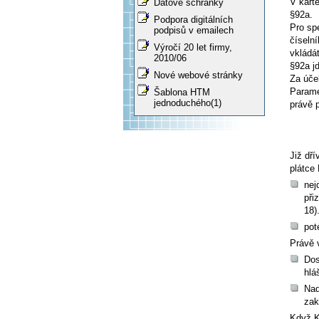
V kart
Datové schránky
§92a
.
Podpora digitálních
Pro spe
podpisů v emailech
číseln
Výročí 20 let firmy,
vkládá
2010/06
§92a j
Nové webové stránky
Za úče
Parame
Šablona HTM
jednoduchého(1)
právě p
Již dří
plátce
nej
při
18)
pot
Právě 
Dos
hlá
Nad
zak
Když K