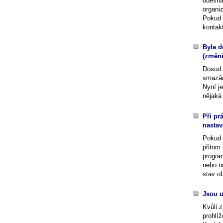
odesíl
organi
Pokud 
kontak
Byla d
(změně
Dosud 
smazá
Nyní j
nějaká 
Při pr
nastav
Pokud
přitom 
progra
nebo n
stav ob
Jsou u
Kvůli 
prohlí