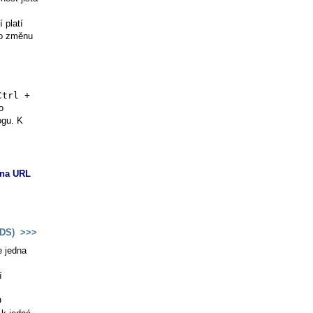
 platí
to změnu
Ctrl +
o
ogu. K
ána URL
SDS)
>>>
e jedna
í
O