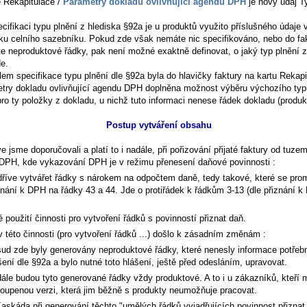
ě
Rekapitulace /
Parametry dokladu ovlivňující agendu DPH
je nový údaj
T
cifikaci typu plnění z hlediska §92a je u produktů využito příslušného údaje 
íku celního sazebníku. Pokud zde však nemáte nic specifikováno, nebo do fa
te neproduktové řádky, pak není možné exaktně definovat, o jaký typ plnění z
de.
lem specifikace typu plnění dle §92a byla do hlavičky faktury na kartu
Rekapi
try dokladu ovlivňující agendu DPH
doplněna možnost výběru výchozího typ
ro ty položky z dokladu, u nichž tuto informaci nenese řádek dokladu (produk
Postup vytváření obsahu
ve jsme doporučovali a platí to i nadále, při pořizování přijaté faktury od tuz
 DPH, kde vykazování DPH je v režimu přenesení daňové povinnosti :
dříve vytvářet řádky s nárokem na odpočtem daně, tedy takové, které se pro
znání k DPH na řádky 43 a 44. Jde o protiřádek k řádkům 3-13 (dle přiznání 
.
é použití činnosti pro vytvoření řádků s povinností přiznat daň.
v této činnosti (pro vytvoření řádků ...) došlo k zásadním změnám :
ud zde byly generovány neproduktové řádky, které nenesly informace potřeb
šení dle §92a a bylo nutné toto hlášení, ještě před odesláním, upravovat.
ále budou tyto generované řádky vždy produktové. A to i u zákazníků, kteří 
oupenou verzi, která jim běžně s produkty neumožňuje pracovat.
askáda při generování těchto "umělých řádků vyjadřujících povinnost přiznat