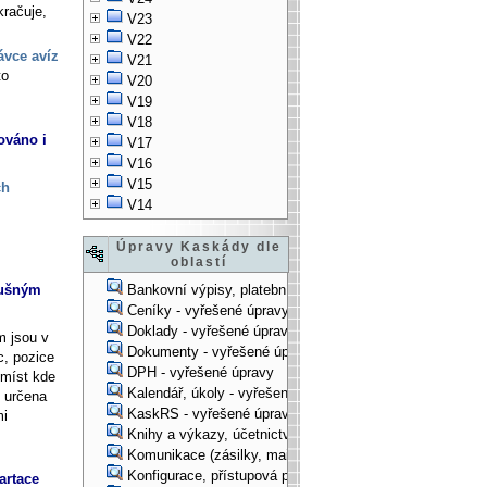
kračuje,
V23
V22
ávce avíz
V21
to
V20
V19
V18
ováno i
V17
V16
V15
ch
V14
Úpravy Kaskády dle
oblastí
lušným
Bankovní výpisy, platební příkazy - vyřešené úpravy
Ceníky - vyřešené úpravy
Doklady - vyřešené úpravy
m jsou v
Dokumenty - vyřešené úpravy
, pozice
DPH - vyřešené úpravy
 míst kde
Kalendář, úkoly - vyřešené úpravy
ě určena
KaskRS - vyřešené úpravy
mi
Knihy a výkazy, účetnictví - vyřešené úpravy
Komunikace (zásilky, mail-systém, ...) - vyřešené úpravy
Konfigurace, přístupová práva, ... - vyřešené úpravy
artace