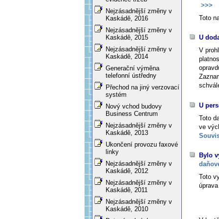
>>>
Nejzásadnější změny v
Toto n
Kaskádě, 2016
Nejzásadnější změny v
U dod
Kaskádě, 2015
Nejzásadnější změny v
V proh
Kaskádě, 2014
platno
opravd
Generační výměna
telefonní ústředny
Zaznam
schvál
Přechod na jiný verzovací
systém
U pers
Nový vchod budovy
Business Centrum
Toto d
Nejzásadnější změny v
ve výc
Kaskádě, 2013
Souvis
Ukončení provozu faxové
linky
Bylo v
Nejzásadnější změny v
daňové
Kaskádě, 2012
Toto v
Nejzásadnější změny v
úprava 
Kaskádě, 2011
Nejzásadnější změny v
Kaskádě, 2010