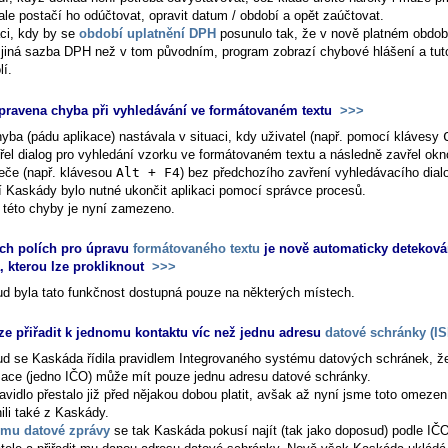
 ale postačí ho odúčtovat, opravit datum / období a opět zaúčtovat.
aci, kdy by se
období uplatnění DPH
posunulo tak, že v nově platném období
 jiná sazba DPH než v tom původním, program zobrazí chybové hlášení a tu
lí.
pravena chyba při vyhledávání ve formátovaném textu
>>>
hyba (pádu aplikace) nastávala v situaci, kdy uživatel (např. pomocí klávesy
vřel dialog pro vyhledání vzorku ve formátovaném textu a následně zavřel okn
žeče (např. klávesou
Alt + F4
) bez předchozího zavření vyhledávacího dial
í Kaskády bylo nutné ukončit aplikaci pomocí správce procesů.
 této chyby je nyní zamezeno.
ch polích pro úpravu
formátovaného textu
je nově automaticky detekov
, kterou lze prokliknout
>>>
d byla tato funkčnost dostupná pouze na některých místech.
ze přiřadit k jednomu kontaktu víc než jednu adresu
datové schránky (I
d se Kaskáda řídila pravidlem Integrovaného systému datových schránek, ž
zace (jedno IČO) může mít pouze jednu adresu datové schránky.
avidlo přestalo již před nějakou dobou platit, avšak až nyní jsme toto omezen
ili také z Kaskády.
jmu datové zprávy
se tak Kaskáda pokusí najít (tak jako doposud) podle IČ