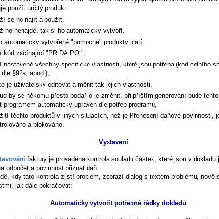
je použít určitý produkt :
ží se ho najít a použít,
ž ho nenajde, tak si ho automaticky vytvoří.
to automaticky vytvořené "pomocné" produkty platí
í kód začínající "PR.DA.PO.",
í nastavené všechny specifické vlastnosti, které jsou potřeba (kód celního s
 dle §92a, apod.),
ze je uživatelsky editovat a měnit tak jejich vlastnosti,
ud by se někomu přesto podařilo je změnit, při příštím generování bude tento
t programem automaticky upraven dle potřeb programu,
žití těchto produktů v jiných situacích, než je Přenesení daňové povinnosti, j
trolováno a blokováno.
Vystavení
tavování
faktury je prováděna kontrola souladu částek, které jsou v dokladu 
na odpočet a povinnost přiznat daň.
dě, kdy tato kontrola zjistí problém, zobrazí dialog s textem problému, nově 
tmi, jak dále pokračovat:
Automaticky vytvořit potřebné řádky dokladu