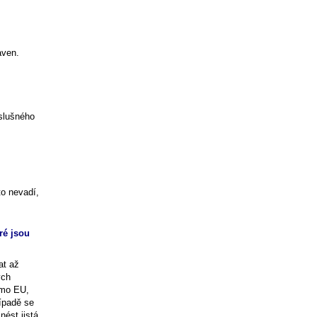
aven.
íslušného
to nevadí,
ré jsou
at až
ých
imo EU,
ípadě se
nést jistá