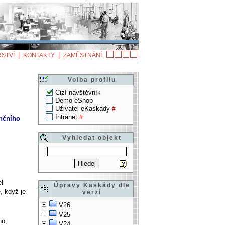
|
|
STVÍ
KONTAKTY
ZAMĚSTNÁNÍ
Volba profilu
Cizí návštěvník
Demo eShop
Uživatel eKaskády
#
Intranet
#
ančního
Vyhledat objekt
el
Úpravy Kaskády dle
, když je
verzí
V26
V25
no,
V24