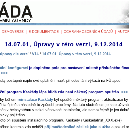
|
|
|
|
DEMOVERZE
E-DOKUMENTACE
OCHRANA OSOBNÍCH ÚDAJŮ
AUTOR
14.07.01, Úpravy v této verzi, 9.12.2014
úpravy dle verzí
/
V14
/
14.07.01, Úpravy v této verzi, 9.12.2014
ální konfiguraci
je doplněno pole pro nastavení místně příslušného fin
>>>
údaj postupně najde své uplatnění např. při odesílání výkazů na FÚ apod.
ační program Kaskády lépe hlídá zda není některý program spuštěn
>>>
 by během
reinstalace Kaskády
byl spuštěn některý program, aktualizace by
ěhla úplně a následně to způsobí problémy. Na tuto skutečnost je sice uživat
něn v helpsystému v sekci věnované instalacím, ale samozřejmě je jen dobré
nicky pojištěno.
roto při spuštění instalačního programu Kaskády (KaskadaInst_XXX.exe)
běhne kontrola zda neběží
přijímač/odesílač zásilek jako služba
a pokud a