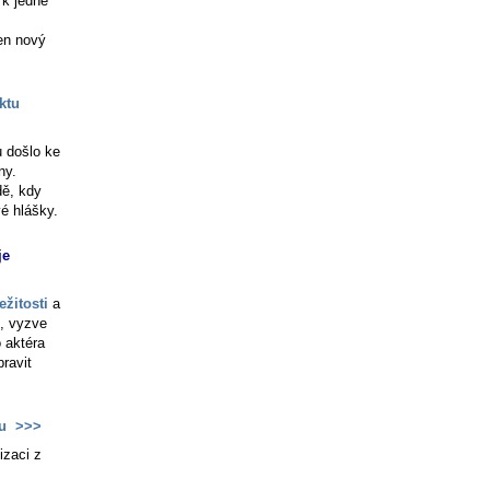
 k jedné
en nový
ktu
u došlo ke
ny.
dě, kdy
vé hlášky.
je
ežitosti
a
", vyzve
 aktéra
ravit
u
>>>
izaci z