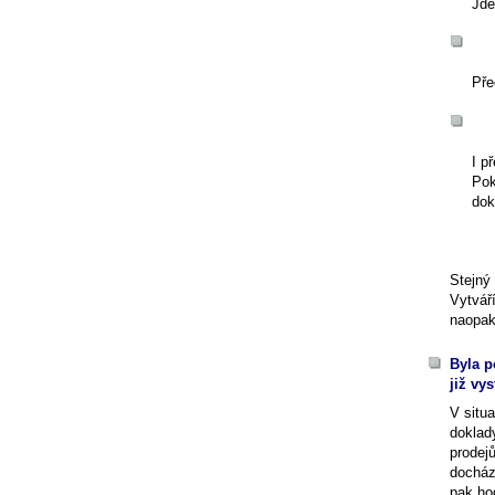
Jde
Pře
I p
Pok
dok
Stejný
Vytvář
naopak
Byla p
již vy
V situa
doklad
prodej
docház
pak hod