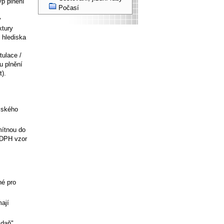
yp plnění
Počasí
v
ktury
 hlediska
tulace /
u plnění
t).
emského
mítnou do
k DPH vzor
né pro
mají
 daň"