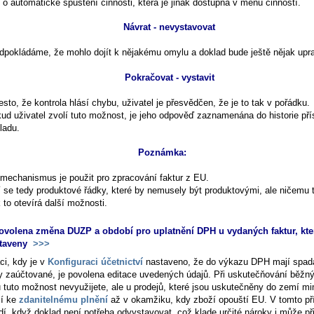
 o automatické spuštění činnosti, která je jinak dostupná v menu činností.
Návrat - nevystavovat
dpokládáme, že mohlo dojít k nějakému omylu a doklad bude ještě nějak upr
Pokračovat - vystavit
řesto, že kontrola hlásí chybu, uživatel je přesvědčen, že je to tak v pořádku.
ud uživatel zvolí tuto možnost, je jeho odpověď zaznamenána do historie př
ladu.
Poznámka:
 mechanismus je použit pro zpracování faktur z EU.
í se tedy produktové řádky, které by nemusely být produktovými, ale ničemu 
 to otevírá další možnosti.
ovolena změna DUZP a období pro uplatnění DPH u vydaných faktur, kte
staveny
>>>
ci, kdy je v
Konfiguraci účetnictví
nastaveno, že do výkazu DPH mají spad
y zaúčtované, je povolena editace uvedených údajů. Při uskutečňování běžn
ů tuto možnost nevyužijete, ale u prodejů, které jsou uskutečněny do zemí m
í ke
zdanitelnému plnění
až v okamžiku, kdy zboží opouští EU. V tomto př
í, když doklad není potřeba odvystavovat, což klade určité nároky i může při