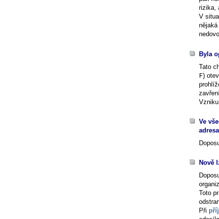
rizika,
V situ
nějaká
nedovo
Byla o
Tato c
F
) ote
prohlí
zavřen
Vzniku
Ve vše
adresa
Doposu
Nově l
Doposu
organi
Toto pr
odstran
Při
pří