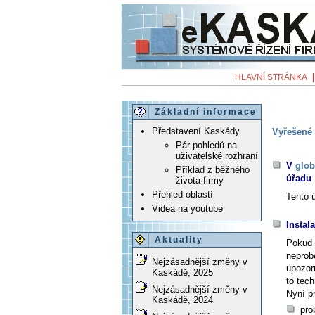
HLAVNÍ STRÁNKA
Základní informace
Představení Kaskády
Vyřešené 
Pár pohledů na
uživatelské rozhraní
V
glob
Příklad z běžného
úřadu
života firmy
Přehled oblastí
Tento 
Videa na youtube
Instal
Aktuality
Pokud
neprob
Nejzásadnější změny v
upozor
Kaskádě, 2025
to tech
Nejzásadnější změny v
Nyní p
Kaskádě, 2024
pro