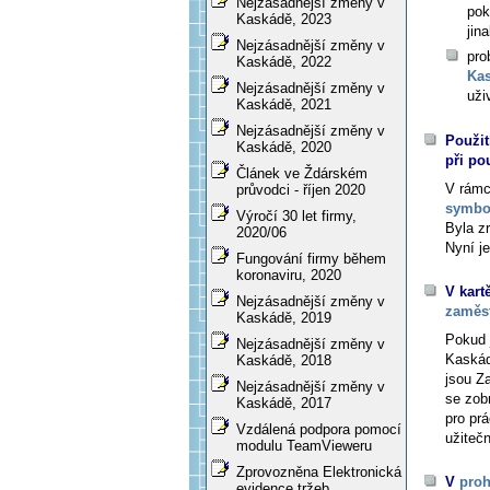
Nejzásadnější změny v
pok
Kaskádě, 2023
jin
Nejzásadnější změny v
pro
Kaskádě, 2022
Ka
Nejzásadnější změny v
uži
Kaskádě, 2021
Nejzásadnější změny v
Použit
Kaskádě, 2020
při po
Článek ve Ždárském
V rám
průvodci - říjen 2020
symbo
Výročí 30 let firmy,
Byla z
2020/06
Nyní je
Fungování firmy během
koronaviru, 2020
V kart
Nejzásadnější změny v
zaměs
Kaskádě, 2019
Pokud 
Nejzásadnější změny v
Kaskád
Kaskádě, 2018
jsou Z
Nejzásadnější změny v
se zobr
Kaskádě, 2017
pro pr
Vzdálená podpora pomocí
užiteč
modulu TeamVieweru
Zprovozněna Elektronická
V
proh
evidence tržeb