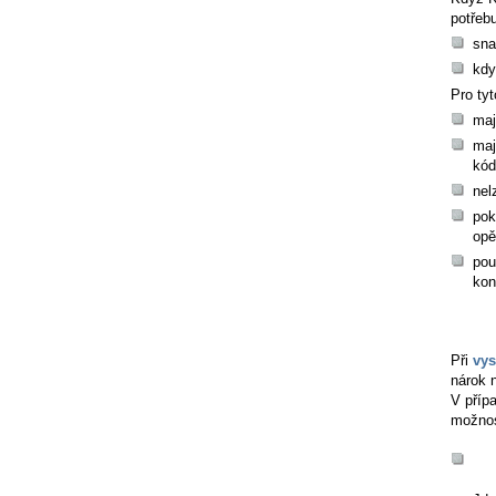
potřebu
sna
kdy
Pro ty
maj
maj
kód
nel
pok
opě
pou
kon
Při
vys
nárok 
V přípa
možnos