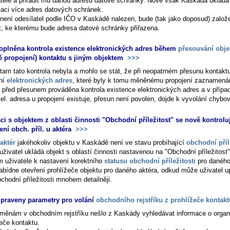
atele a přiřadit mu danou adresu datové schránky. Nově však Kaskáda ukládá
zaci více adres datových schránek.
není odesílatel podle IČO v Kaskádě nalezen, bude (tak jako doposud) založ
t, ke kterému bude adresa datové schránky přiřazena.
oplněna kontrola existence elektronických adres během
přesouvání obje
 propojení) kontaktu s jiným objektem
>>>
tam tato kontrola nebyla a mohlo se stát, že při neopatrném přesunu kontakt
ní
elektronických adres
, které byly k tomu měněnému propojení zaznamená
e před přesunem prováděna kontrola existence elektronických adres a v přípa
el. adresa u propojení existuje, přesun není povolen, dojde k vyvolání chybo
áci s objektem z oblasti činnosti "Obchodní příležitost" se nově kontrolu
ení obch. příl. u aktéra
>>>
aktér
jakéhokoliv objektu v Kaskádě není ve stavu probíhající
obchodní příl
uživatel ukládá objekt s oblastí činnosti nastavenou na "Obchodní příležitost
m uživatele k nastavení korektního
statusu obchodní příležitosti
pro daného
abídne otevření prohlížeče objektu pro daného aktéra, odkud může uživatel up
chodní příležitosti mnohem detailněji.
praveny parametry pro volání
obchodního rejstříku z prohlížeče kontakt
změnám v obchodním rejstříku nešlo z Kaskády vyhledávat informace o organ
žeče kontaktu.