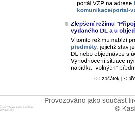
portál VZP na adrese
komunikace/portal-v
Zlepšení režimu "Přip
vydaného DL a u obje
V tomto režimu nabízí pr
předměty
, jejichž stav 
DL nebo objednávce s ú
Vyhodnocení situace nyn
nabídka "volných" předmě
<< začátek | < pře
Provozováno jako součást f
© Kask
Trvalý odkaz na tuto stránku
(permalink)