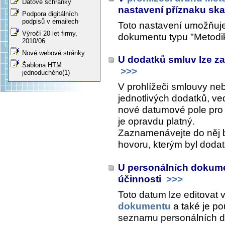
Datové schránky
nastavení příznaku sk
Podpora digitálních
podpisů v emailech
Toto nastavení umožňuje 
Výročí 20 let firmy,
dokumentu typu "Metodi
2010/06
Nové webové stránky
U dodatků smluv lze z
Šablona HTM
>>>
jednoduchého(1)
V prohlížeči smlouvy ne
jednotlivých dodatků, ved
nové datumové pole pro
je opravdu platný.
Zaznamenávejte do něj 
hovoru, kterým byl doda
U personálních dokume
účinnosti
>>>
Toto datum lze editovat 
dokumentu
a také je po
seznamu personálních 