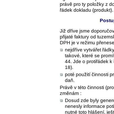
právě pro ty položky z d
řádek dokladu (produkt).
Postu
Již dříve jsme doporučoval
přijaté faktury od tuze
DPH je v režimu přenese
nejdříve vytvářet řád
takové, které se prom
44. Jde o protiřádek k
18).
poté použití činnosti p
daň.
Právě v této činnosti (pr
změnám :
Dosud zde byly gener
nenesly informace pot
nutné toto hlášení, je