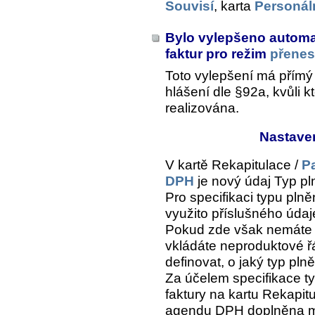
Souvisí
, karta
Personál
Bylo vylepšeno automat
faktur pro režim
přenes
Toto vylepšení má přímý
hlášení dle §92a, kvůli k
realizována.
Nastave
V kartě
Rekapitulace /
P
DPH
je nový údaj
Typ pl
Pro specifikaci typu plně
využito příslušného údaj
Pokud zde však nemáte n
vkládáte neproduktové ř
definovat, o jaký typ pln
Za účelem specifikace ty
faktury na kartu
Rekapitu
agendu DPH
doplněna m