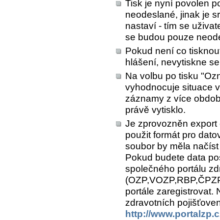
Tisk je nyní povolen p
neodeslané, jinak je sr
nastaví - tím se uživat
se budou pouze neod
Pokud není co tisknou
hlášení, nevytiskne se
Na volbu po tisku "Ozn
vyhodnocuje situace v
záznamy z více období
právě vytisklo.
Je zprovozněn export 
použit formát pro dato
soubor by měla načíst
Pokud budete data pos
společného portálu zd
(OZP,VOZP,RBP,ČPZP a
portále zaregistrovat. 
zdravotních pojišťove
http://www.portalzp.c