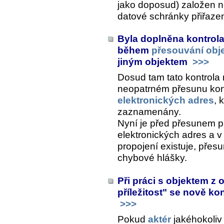
jako doposud) založen n
datové schránky přiřaze
Byla doplněna kontrola
během
přesouvání obj
jiným objektem
>>>
Dosud tam tato kontrola 
neopatrném přesunu kon
elektronických adres
, 
zaznamenány.
Nyní je před přesunem p
elektronických adres a v
propojení existuje, přes
chybové hlášky.
Při práci s objektem z 
příležitost" se nově kon
>>>
Pokud
aktér
jakéhokoliv