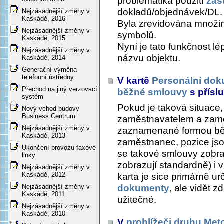
problematika použití
zás
dokladů/objednávek/DL.
Nejzásadnější změny v
Kaskádě, 2016
Byla zrevidována množin
Nejzásadnější změny v
symbolů.
Kaskádě, 2015
Nyní je tato funkčnost lé
Nejzásadnější změny v
názvu objektu.
Kaskádě, 2014
Generační výměna
telefonní ústředny
V kartě
Personální do
Přechod na jiný verzovací
běžné smlouvy
s přís
systém
Pokud je taková situace,
Nový vchod budovy
Business Centrum
zaměstnavatelem a zam
Nejzásadnější změny v
zaznamenané formou běž
Kaskádě, 2013
zaměstnanec, pozice js
Ukončení provozu faxové
se takové smlouvy zobra
linky
zobrazují standardně) i 
Nejzásadnější změny v
Kaskádě, 2012
karta je sice primárně ur
dokumenty
, ale vidět 
Nejzásadnější změny v
Kaskádě, 2011
užitečné.
Nejzásadnější změny v
Kaskádě, 2010
V
prohlížeči druhu Met