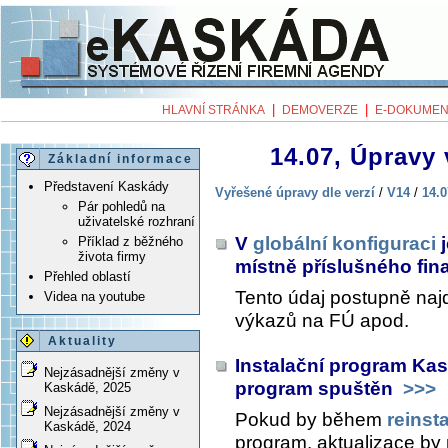
|
|
HLAVNÍ STRÁNKA
DEMOVERZE
E-DOKUMEN
14.07, Úpravy 
Základní informace
Představení Kaskády
Vyřešené úpravy dle verzí
/
V14
/
14.0
Pár pohledů na
uživatelské rozhraní
V
globální konfiguraci
j
Příklad z běžného
života firmy
místně příslušného fi
Přehled oblastí
Tento údaj postupně najd
Videa na youtube
výkazů na FÚ apod.
Aktuality
Instalační program Kas
Nejzásadnější změny v
program spuštěn
>>>
Kaskádě, 2025
Nejzásadnější změny v
Pokud by během
reinst
Kaskádě, 2024
program, aktualizace by