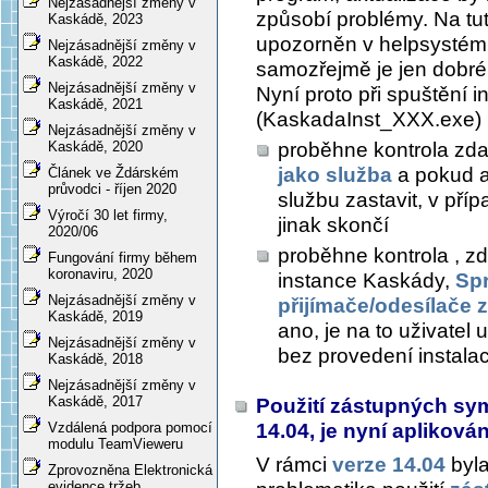
Nejzásadnější změny v
způsobí problémy. Na tut
Kaskádě, 2023
upozorněn v helpsystému
Nejzásadnější změny v
Kaskádě, 2022
samozřejmě je jen dobré,
Nejzásadnější změny v
Nyní proto při spuštění
Kaskádě, 2021
(KaskadaInst_XXX.exe)
Nejzásadnější změny v
proběhne kontrola zd
Kaskádě, 2020
jako služba
a pokud a
Článek ve Ždárském
průvodci - říjen 2020
službu zastavit, v pří
Výročí 30 let firmy,
jinak skončí
2020/06
proběhne kontrola , z
Fungování firmy během
koronaviru, 2020
instance Kaskády,
Sp
Nejzásadnější změny v
přijímače/odesílače 
Kaskádě, 2019
ano, je na to uživatel
Nejzásadnější změny v
bez provedení instala
Kaskádě, 2018
Nejzásadnější změny v
Kaskádě, 2017
Použití zástupných sym
14.04, je nyní apliková
Vzdálená podpora pomocí
modulu TeamVieweru
V rámci
verze 14.04
byla
Zprovozněna Elektronická
evidence tržeb