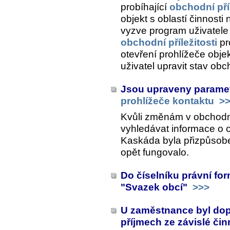
probíhající
obchodní příl
objekt s oblastí činnosti
vyzve program uživatele
obchodní příležitosti
pr
otevření prohlížeče obj
uživatel upravit stav obc
Jsou upraveny paramet
prohlížeče kontaktu
>>
Kvůli změnám v obchodní
vyhledávat informace o o
Kaskáda byla přizpůsob
opět fungovalo.
Do číselníku právní fo
"Svazek obcí"
>>>
U zaměstnance byl dopl
příjmech ze závislé či