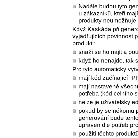
Nadále budou tyto gen
u zákazníků, kteří maj
produkty neumožňuje 
Když Kaskáda při genero
vyjadřujících povinnost p
produkt :
snaží se ho najít a pou
když ho nenajde, tak s
Pro tyto automaticky vyt
mají kód začínající "
mají nastavené všechny
potřeba (kód celního s
nelze je uživatelsky edi
pokud by se někomu pře
generování bude tent
upraven dle potřeb pr
použití těchto produkt