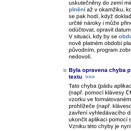
uskutečněny do zemí m
plnění
až v okamžiku, kd
se pak hodí, když dokla
určité nároky i může přiné
odúčtovat, opravit datum
V situaci, kdy by se
obdo
nově platném období pla
původním, program zobr
nedovolí.
Byla opravena chyba p
textu
>>>
Tato chyba (pádu aplikace
(např. pomocí klávesy
C
vzorku ve formátovaném 
prohlížeče (např. kláve
zavření vyhledávacího d
ukončit aplikaci pomocí 
Vzniku této chyby je ny