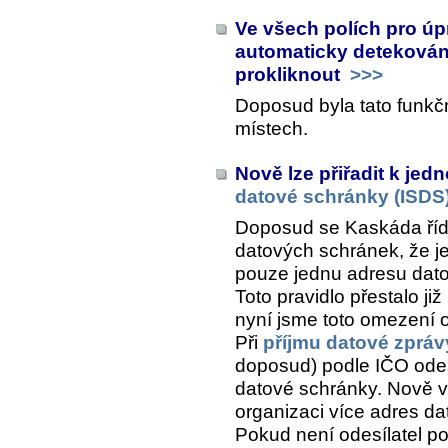
Ve všech polích pro ú
automaticky detekován
prokliknout
>>>
Doposud byla tato funkč
místech.
Nově lze přiřadit k je
datové schránky (ISDS
Doposud se Kaskáda říd
datových schránek, že j
pouze jednu adresu dato
Toto pravidlo přestalo ji
nyní jsme toto omezení o
Při
příjmu datové zpráv
doposud) podle IČO odes
datové schránky. Nově 
organizaci více adres d
Pokud není odesílatel p