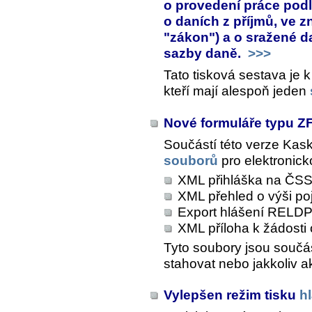
o provedení práce podle
o daních z příjmů, ve z
"zákon") a o sražené d
sazby daně.
>>>
Tato tisková sestava je 
kteří mají alespoň jeden
Nové formuláře typu 
Součástí této verze Kas
souborů
pro elektronick
XML přihláška na ČS
XML přehled o výši p
Export hlášení RELD
XML příloha k žádosti
Tyto soubory jsou součás
stahovat nebo jakkoliv a
Vylepšen režim tisku
h