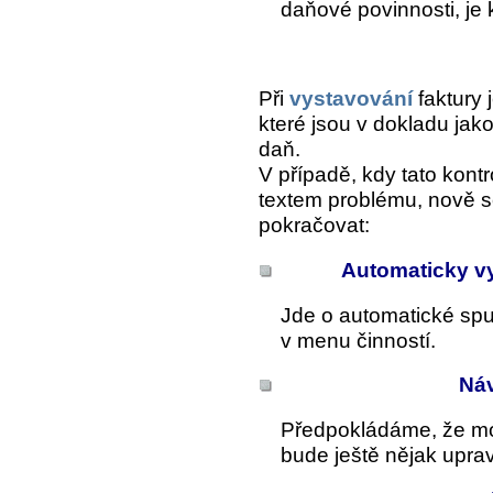
daňové povinnosti, je
Při
vystavování
faktury 
které jsou v dokladu jak
daň.
V případě, kdy tato kontr
textem problému, nově s
pokračovat:
Automaticky vy
Jde o automatické spuš
v menu činností.
Náv
Předpokládáme, že mo
bude ještě nějak upra