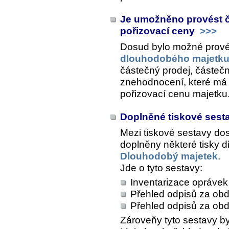
Je umožněno provést čá
pořizovací ceny
>>>
Dosud bylo možné prové
dlouhodobého majetk
částečný prodej, částečn
znehodnocení, které má v
pořizovací cenu majetku
Doplněné tiskové sest
Mezi tiskové sestavy do
doplněny některé tisky 
Dlouhodobý majetek
.
Jde o tyto sestavy:
Inventarizace oprávek
Přehled odpisů za ob
Přehled odpisů za obd
Zároveňy tyto sestavy b