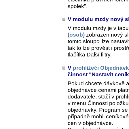
spolek".
V modulu mzdy nový s
V modulu mzdy je v tabu
(osob)
zobrazen nový slo
tomto sloupci lze nastavit
tak to lze provést i pro
tlačítka
Další filtry
.
V
prohlížeči Objednávk
činnost "Nastavit cení
Pokud chcete dávkově ak
objednávce cenami plat
dodavatele, stačí v prohl
v menu
Činnosti
položk
objednávky
. Program se 
případně mohli ceníkové
cen v objednávce.