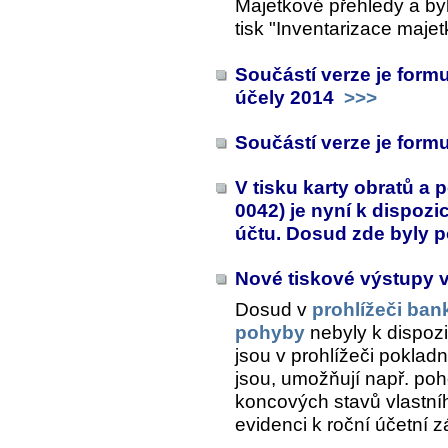
Majetkové přehledy
a byl
tisk "Inventarizace majet
Součástí verze je form
účely 2014
>>>
Součástí verze je form
V tisku karty obratů a
0042) je nyní k dispoz
účtu. Dosud zde byly p
Nové tiskové výstupy 
Dosud v
prohlížeči ban
pohyby
nebyly k dispozi
jsou v prohlížeči pokladn
jsou, umožňují např. po
koncových stavů vlastní
evidenci k roční účetní z