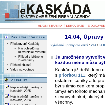
|
|
HLAVNÍ STRÁNKA
DEMOVERZE
E-DOKUMEN
14.04, Úpravy 
Základní informace
Představení Kaskády
Vyřešené úpravy dle verzí
/
V14
/
14.0
Pár pohledů na
uživatelské rozhraní
Je umožněno vytvořit ví
Příklad z běžného
života firmy
každou měnu může být
Přehled oblastí
Kaskáda již delší dobu 
Videa na youtube
s
prioritou 111
, který m
ostatními ceníky a to pr
Aktuality
být s tímto ceníkem prop
Nejzásadnější změny v
Smyslem tohoto mechani
Kaskádě, 2025
slevových akcí, platných
Nejzásadnější změny v
Kaskádě, 2024
všechny.