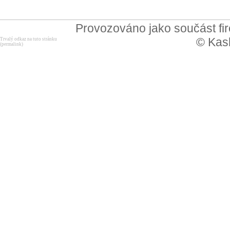
Provozováno jako součást f
© Kask
Trvalý odkaz na tuto stránku
(permalink)