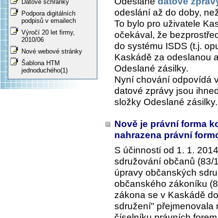
Odeslané
datové zpráv
Datové schránky
odeslání
až do doby, než 
Podpora digitálních
podpisů v emailech
To bylo pro uživatele K
Výročí 20 let firmy,
očekával, že bezprostře
2010/06
do systému ISDS (t.j. op
Nové webové stránky
Kaskádě za odeslanou a 
Šablona HTM
Odeslané zásilky
.
jednoduchého(1)
Nyní chování odpovídá 
datové zprávy jsou ihne
složky
Odeslané zásilky
.
Nově je právní forma 
nahrazena právní form
S účinností od 1. 1. 201
sdružování občanů (83/1
úpravy občanských sdruž
občanského zákoníku (89
zákona se v Kaskádě do
sdružení" přejmenovala 
číselníku právních fore