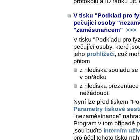
protokolu a ID řádku úč.
V tisku "Podklad pro fy
pečující osoby "neza
"zaměstnancem"
>>>
V tisku "Podkladu pro fyz
pečující osoby, které j
jeho
prohlížeči
, což moh
přitom
z hlediska souladu se 
v pořádku
z hlediska prezentace
nežádoucí.
Nyní lze před tiskem "Po
Parametry tiskové ses
"nezaměstnance" nahrad
Program v tom případě 
jsou buďto
interním uži
pro účel tohoto tisku na