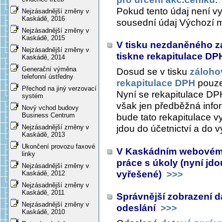
Pokud tento údaj není vy
Nejzásadnější změny v
Kaskádě, 2016
sousední údaj
Výchozí m
Nejzásadnější změny v
Kaskádě, 2015
V tisku nezdaněného z
Nejzásadnější změny v
tiskne rekapitulace D
Kaskádě, 2014
Generační výměna
Dosud se v tisku
záloho
telefonní ústředny
rekapitulace DPH
pouze
Přechod na jiný verzovací
Nyní se rekapitulace DPH
systém
však jen předběžná info
Nový vchod budovy
Business Centrum
bude tato rekapitulace vy
jdou do účetnictví a do 
Nejzásadnější změny v
Kaskádě, 2013
Ukončení provozu faxové
V Kaskádním webovém 
linky
práce s úkoly (nyní jdo
Nejzásadnější změny v
vyřešené)
>>>
Kaskádě, 2012
Nejzásadnější změny v
Kaskádě, 2011
Správnější zobrazení 
Nejzásadnější změny v
odeslání
>>>
Kaskádě, 2010