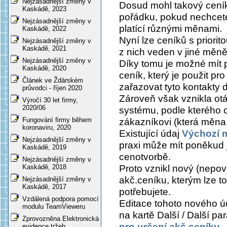
Nejzásadnější změny v
Dosud mohl takový ceník 
Kaskádě, 2023
pořádku, pokud nechcete
Nejzásadnější změny v
platící různými měnami.
Kaskádě, 2022
Nyní lze ceníků s priorit
Nejzásadnější změny v
Kaskádě, 2021
z nich veden v jiné měně
Nejzásadnější změny v
Díky tomu je možné mít 
Kaskádě, 2020
ceník, který je použit pr
Článek ve Ždárském
zařazovat tyto kontakty 
průvodci - říjen 2020
Zároveň však vznikla otá
Výročí 30 let firmy,
2020/06
systému, podle kterého 
Fungování firmy během
zákazníkovi (která měna j
koronaviru, 2020
Existující údaj
Výchozí 
Nejzásadnější změny v
praxi může mít poněkud 
Kaskádě, 2019
cenotvorbě.
Nejzásadnější změny v
Proto vznikl nový (nepov
Kaskádě, 2018
akč.ceníku
, kterým lze 
Nejzásadnější změny v
Kaskádě, 2017
potřebujete.
Vzdálená podpora pomocí
Editace tohoto nového úda
modulu TeamVieweru
na kartě
Další / Další pa
Zprovozněna Elektronická
pro určení akč.ceníku
.
evidence tržeb