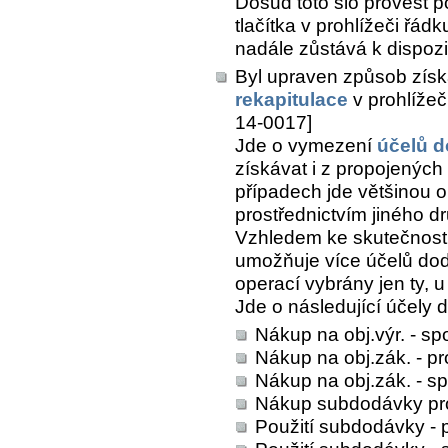
Dosud toto šlo provést p
tlačítka v prohlížeči řá
nadále zůstává k dispozi
Byl upraven způsob získ
rekapitulace
v prohlížeč
14-0017]
Jde o vymezení
účelů 
získávat i z propojených
případech jde většinou o
prostřednictvím jiného d
Vzhledem ke skutečnosti
umožňuje více účelů dodá
operací vybrány jen ty, 
Jde o následující účely 
Nákup na obj.výr. - sp
Nákup na obj.zák. - pr
Nákup na obj.zák. - s
Nákup subdodávky pro 
Použití subdodávky - 