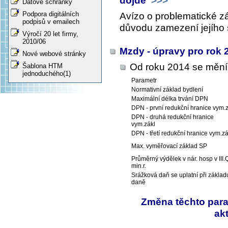
dojde
>>>
Datové schránky
Podpora digitálních
Avízo o problematické zá
podpisů v emailech
důvodu zamezení jejího
Výročí 20 let firmy,
2010/06
Mzdy - úpravy pro rok
Nové webové stránky
Od roku 2014 se mění 
Šablona HTM
jednoduchého(1)
Parametr
Normativní základ bydlení
Maximální délka trvání DPN
DPN - první redukční hranice vym.
DPN - druhá redukční hranice
vym.zákl
DPN - třetí redukční hranice vym.zá
Max. vyměřovací základ SP
Průměrný výdělek v nár. hosp v III.
min.r.
Srážková daň se uplatní při základ
daně
Změna těchto para
ak