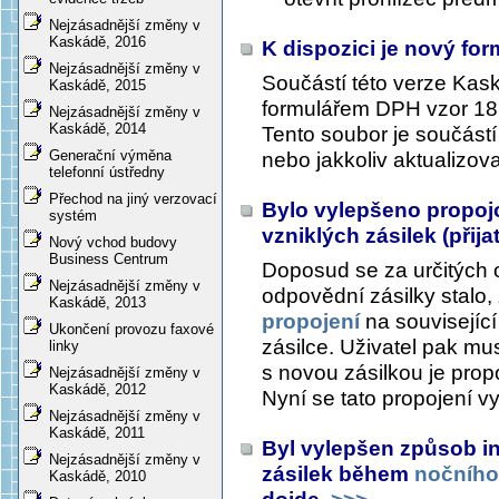
Nejzásadnější změny v
Kaskádě, 2016
K dispozici je nový fo
Nejzásadnější změny v
Součástí této verze Kas
Kaskádě, 2015
formulářem DPH vzor 18
Nejzásadnější změny v
Kaskádě, 2014
Tento soubor je součástí
Generační výměna
nebo jakkoliv aktualizova
telefonní ústředny
Přechod na jiný verzovací
Bylo vylepšeno propojo
systém
vzniklých zásilek (přij
Nový vchod budovy
Business Centrum
Doposud se za určitých o
Nejzásadnější změny v
odpovědní zásilky stalo, 
Kaskádě, 2013
propojení
na související
Ukončení provozu faxové
zásilce. Uživatel pak mus
linky
s novou zásilkou je prop
Nejzásadnější změny v
Kaskádě, 2012
Nyní se tato propojení vy
Nejzásadnější změny v
Kaskádě, 2011
Byl vylepšen způsob i
Nejzásadnější změny v
zásilek během
nočního
Kaskádě, 2010