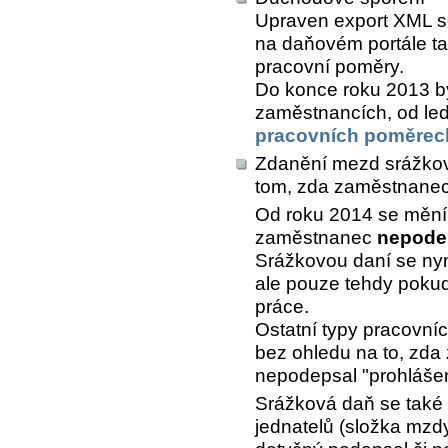
Upraven export XML s
na daňovém portále ta
pracovní poměry.
Do konce roku 2013 by
zaměstnancích, od led
pracovních poměrec
Zdanění mezd srážkovo
tom, zda zaměstnanec 
Od roku 2014 se mění 
zaměstnanec
nepodep
Srážkovou daní se nyn
ale pouze tehdy poku
práce.
Ostatní typy pracovní
bez ohledu na to, zd
nepodepsal "prohlášen
Srážková daň se také 
jednatelů (složka mzdy