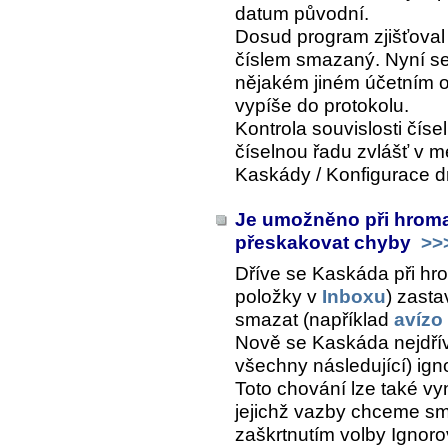
datum původní.
Dosud program zjišťoval 
číslem smazaný. Nyní se 
nějakém jiném účetním o
vypíše do protokolu.
Kontrola souvislosti číse
číselnou řadu zvlášť v 
Kaskády / Konfigurace dr
Je umožněno při hrom
přeskakovat chyby
>>
Dříve se Kaskáda při 
položky v
Inboxu
) zasta
smazat (například
avízo
Nově se Kaskáda nejdřív
všechny následující) ign
Toto chování lze také v
jejichž vazby chceme sm
zaškrtnutím volby
Ignoro