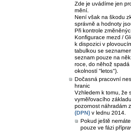
Zde je uvádíme jen pro
mění.
Není však na škodu zk
správně a hodnoty jso
Při kontrole změněnýc
Konfigurace mezd / Gl
k dispozici v plovoucí
tabulkou se seznamem
seznam pouze na několi
roce, do něhož spadá
okolností "letos").
Dočasná pracovní nes
hranic
Vzhledem k tomu, že s
vyměřovacího základu
pozornost náhradám 
(DPN)
v lednu 2014.
Pokud ještě nemáte
pouze ve fázi přípr