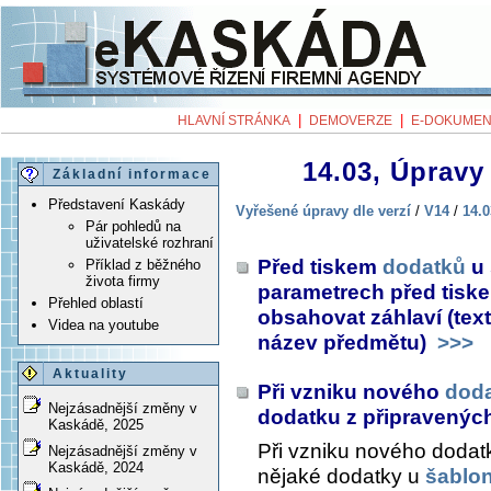
|
|
HLAVNÍ STRÁNKA
DEMOVERZE
E-DOKUMEN
14.03, Úpravy 
Základní informace
Představení Kaskády
Vyřešené úpravy dle verzí
/
V14
/
14.0
Pár pohledů na
uživatelské rozhraní
Před tiskem
dodatků
u 
Příklad z běžného
života firmy
parametrech před tiske
Přehled oblastí
obsahovat záhlaví (te
Videa na youtube
název předmětu)
>>>
Aktuality
Při vzniku nového
dod
Nejzásadnější změny v
dodatku z připravenýc
Kaskádě, 2025
Při vzniku nového dodat
Nejzásadnější změny v
Kaskádě, 2024
nějaké dodatky u
šablo