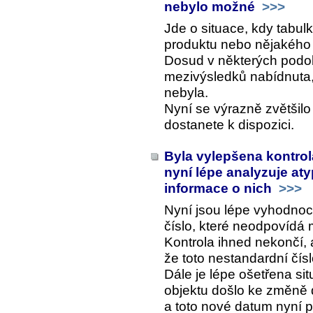
nebylo možné
>>>
Jde o situace, kdy tabulk
produktu nebo nějakého 
Dosud v některých podo
mezivýsledků nabídnuta,
nebyla.
Nyní se výrazně zvětšilo
dostanete k dispozici.
Byla vylepšena kontrol
nyní lépe analyzuje aty
informace o nich
>>>
Nyní jsou lépe vyhodnoc
číslo, které neodpovídá 
Kontrola ihned nekončí, 
že toto nestandardní čís
Dále je lépe ošetřena si
objektu došlo ke změně d
a toto nové datum nyní p