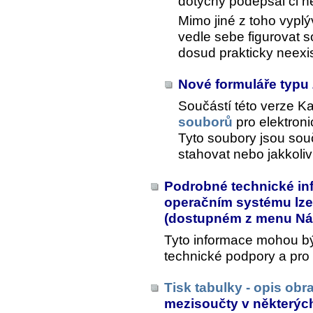
dotyčný podepsal či n
Mimo jiné z toho vyplý
vedle sebe figurovat 
dosud prakticky neexi
Nové formuláře typ
Součástí této verze K
souborů
pro elektron
Tyto soubory jsou souč
stahovat nebo jakkoliv
Podrobné technické in
operačním systému lze 
(dostupném z menu
Ná
Tyto informace mohou bý
technické podpory a pro
Tisk tabulky - opis ob
mezisoučty v některých