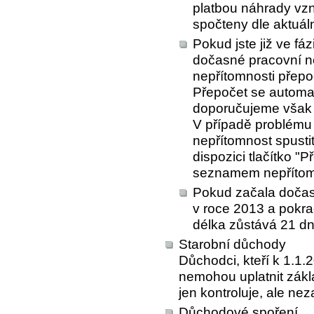
platbou náhrady vzn
spočteny dle aktuál
Pokud jste již ve fáz
dočasné pracovní ne
nepřítomnosti přepoč
Přepočet se automat
doporučujeme však 
V případě problému 
nepřítomnost spustit
dispozici tlačítko "
seznamem nepřítom
Pokud začala dočas
v roce 2013 a pokra
délka zůstává 21 dn
Starobní důchody
Důchodci, kteří k 1.1.
nemohou uplatnit zákl
jen kontroluje, ale nez
Důchodové spoření