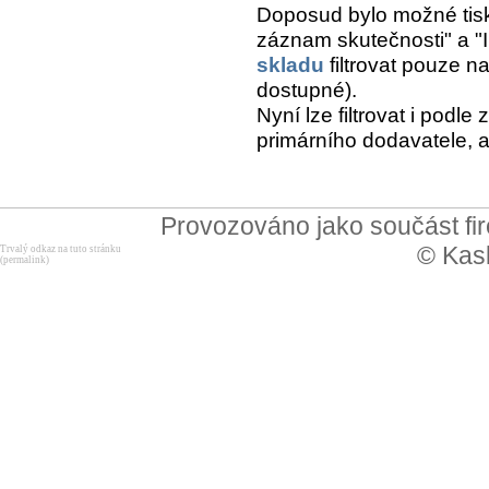
Doposud bylo možné tisk
záznam skutečnosti" a "I
skladu
filtrovat pouze 
dostupné).
Nyní lze filtrovat i podl
primárního dodavatele, a
Provozováno jako součást f
© Kask
Trvalý odkaz na tuto stránku
(permalink)