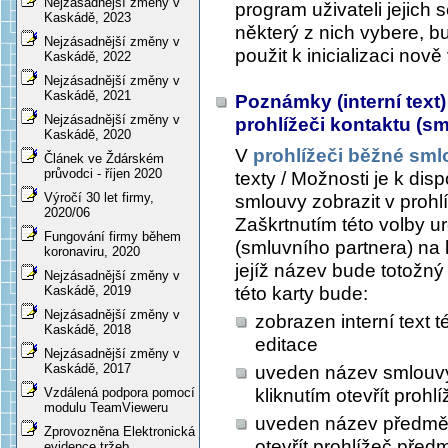
Nejzásadnější změny v
program uživateli jejich
Kaskádě, 2023
některý z nich vybere, 
Nejzásadnější změny v
použit k inicializaci no
Kaskádě, 2022
Nejzásadnější změny v
Kaskádě, 2021
Poznámky (interní text)
Nejzásadnější změny v
prohlížeči kontaktu (s
Kaskádě, 2020
V
prohlížeči běžné sm
Článek ve Ždárském
průvodci - říjen 2020
texty / Možnosti
je k dis
Výročí 30 let firmy,
smlouvy zobrazit v prohl
2020/06
Zaškrtnutím této volby ur
Fungování firmy během
(smluvního partnera) na
koronaviru, 2020
jejíž název bude totožn
Nejzásadnější změny v
této karty bude:
Kaskádě, 2019
Nejzásadnější změny v
zobrazen interní text
Kaskádě, 2018
editace
Nejzásadnější změny v
Kaskádě, 2017
uveden název smlouvy,
kliknutím otevřít prohl
Vzdálená podpora pomocí
modulu TeamVieweru
uveden název předmětu
Zprovozněna Elektronická
otevřít prohlížeč před
evidence tržeb