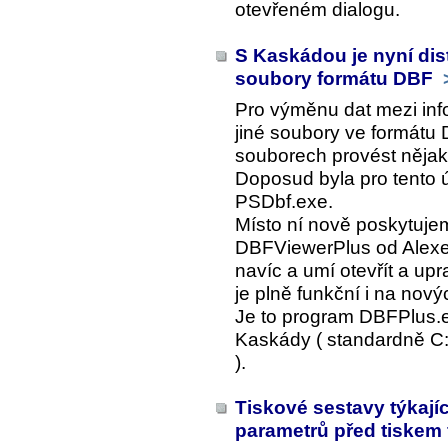
otevřeném dialogu.
S Kaskádou je nyní dist
soubory formátu DBF
Pro výměnu dat mezi inf
jiné soubory ve formátu 
souborech provést nějak
Doposud byla pro tento ú
PSDbf.exe.
Místo ní nově poskytujem
DBFViewerPlus od Alexe
navíc a umí otevřít a up
je plně funkční i na no
Je to program DBFPlus.e
Kaskády ( standardně C
).
Tiskové sestavy týkajíc
parametrů před tiskem fi