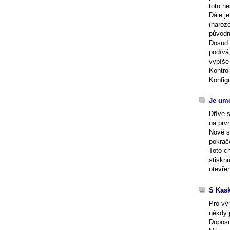
toto ne
Dále j
(naroze
původn
Dosud 
podívá
vypíše
Kontrol
Konfig
Je um
Dříve 
na prv
Nově s
pokrač
Toto c
stiskn
otevře
S Kask
Pro vý
někdy 
Doposu