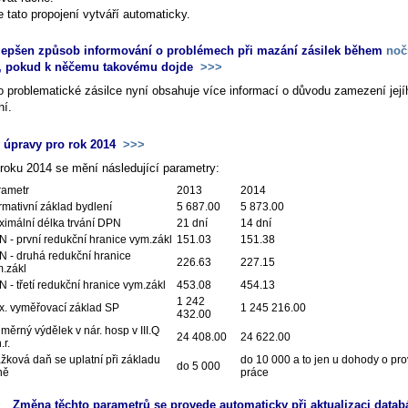
 tato propojení vytváří automaticky.
lepšen způsob informování o problémech při mazání zásilek během
noč
, pokud k něčemu takovému dojde
>>>
o problematické zásilce nyní obsahuje více informací o důvodu zamezení její
í.
 úpravy pro rok 2014
>>>
roku 2014 se mění následující parametry:
rametr
2013
2014
mativní základ bydlení
5 687.00
5 873.00
imální délka trvání DPN
21 dní
14 dní
 - první redukční hranice vym.zákl
151.03
151.38
 - druhá redukční hranice
226.63
227.15
.zákl
 - třetí redukční hranice vym.zákl
453.08
454.13
1 242
. vyměřovací základ SP
1 245 216.00
432.00
měrný výdělek v nár. hosp v III.Q
24 408.00
24 622.00
.r.
žková daň se uplatní při základu
do 10 000 a to jen u dohody o pr
do 5 000
ně
práce
Změna těchto parametrů se provede automaticky při aktualizaci datab