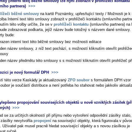
ky (interní text) běžné smlouvy lze nyní zobrazit v prohlížeči kontaktu
ního partnera)
>>>
lížeči běžné smlouvy
na kartě
Poznámky, upřesňující texty / Možnosti
je k 
olba
Interní text této smlouvy zobrazit v prohlížeči kontaktu (smluvního partn
nutím této volby určíte, že se v
prohlížeči kontaktu
(smluvního partnera) na 
ude zobrazovat podkarta, jejíž název bude totožný s názvem dané smlouvy.
rty bude:
razen interní text této běžné smlouvy bez možnosti editace
den název smlouvy, z níž text pochází, s možností kliknutím otevřít prohlíže
ouvy
den název předmětu této smlouvy s s možností kliknutím otevřít prohlížeč p
ozici je nový formulář DPH
>>>
tí této verze Kaskády je aktualizovaný
ZFO soubor
s formulářem DPH vzor 
oubor je součástí distribuce a není potřeba ho stahovat nebo jakkoliv aktuali
ylepšeno propojování souvisejících objektů u nově vzniklých zásilek (při
aných)
>>>
d se za určitých okolností při příjmu nebo vytvoření odpovědní zásilky stalo,
 zásilky nevytvořila
propojení
na související objekty, která figurovala v půvo
. Uživatel pak musel pracně hledat související objekty a s novou zásilkou je
ovat ručně.