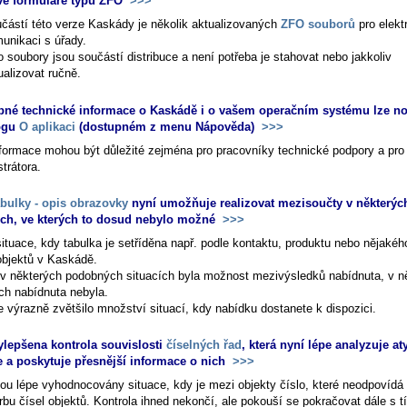
é formuláře typu ZFO
>>>
částí této verze Kaskády je několik aktualizovaných
ZFO souborů
pro elekt
unikaci s úřady.
o soubory jsou součástí distribuce a není potřeba je stahovat nebo jakkoliv
ualizovat ručně.
né technické informace o Kaskádě i o vašem operačním systému lze nov
logu
O aplikaci
(dostupném z menu
Nápověda
)
>>>
nformace mohou být důležité zejména pro pracovníky technické podpory a pr
trátora.
abulky - opis obrazovky
nyní umožňuje realizovat mezisoučty v některýc
ích, ve kterých to dosud nebylo možné
>>>
ituace, kdy tabulka je setříděna např. podle kontaktu, produktu nebo nějakéh
objektů v Kaskádě.
v některých podobných situacích byla možnost mezivýsledků nabídnuta, v n
ích nabídnuta nebyla.
e výrazně zvětšilo množství situací, kdy nabídku dostanete k dispozici.
ylepšena kontrola souvislosti
číselných řad
, která nyní lépe analyzuje at
e a poskytuje přesnější informace o nich
>>>
sou lépe vyhodnocovány situace, kdy je mezi objekty číslo, které neodpovíd
rbu čísel objektů. Kontrola ihned nekončí, ale pokouší se pokračovat dále s t