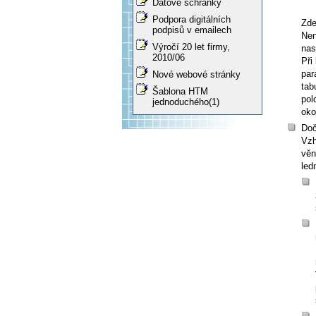
Datové schránky
Podpora digitálních
Zde
podpisů v emailech
Nen
Výročí 20 let firmy,
nas
2010/06
Při
par
Nové webové stránky
tab
Šablona HTM
pol
jednoduchého(1)
oko
Doč
Vzh
věn
led