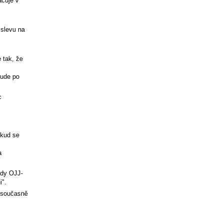
ačuje v
 slevu na
 tak, že
bude po
c
okud se
a
zdy OJJ-
i".
t současně