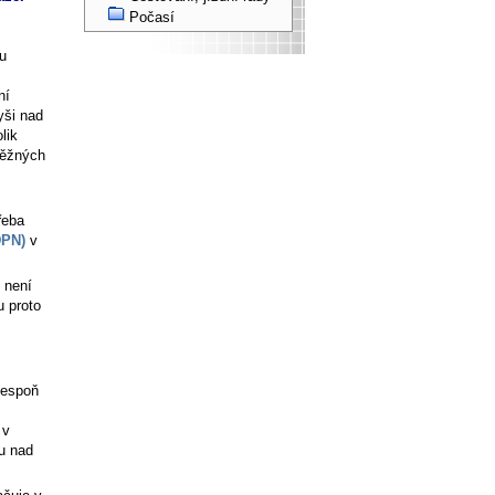
Počasí
u
ní
yši nad
lik
běžných
řeba
DPN)
v
 není
u proto
lespoň
 v
lu nad