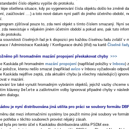
standardní číslo objektu vypíše do protokolu.
e lépe ošetřena situace, kdy po vygenerování čísla objektu došlo ke změně da
ní, zaúčtování ....) a toto nové datum nyní patří do jiného účetního období, 
í.
program zjišťoval pouze to, zda není objekt s tímto číslem smazaný. Nyní se
, zda neexistuje v nějakém jiném účetním období a pokud ano, pak tuto infor
 do protokolu.
a souvislosti číselných řad je k dispozici pro každou číselnou řadu zvlášť v
urace / Administrace Kaskády / Konfigurace druhů (tříd)
na kartě
Číselné řad
ožněno při hromadném mazání propojení přeskakovat chyby
>>>
se Kaskáda při hromadném
mazání propojení
(například položky v
Inboxu
) 
ní položce, kterou nešlo smazat (například
avízo
v Inboxu vyžadovalo odpově
e Kaskáda nejdříve zeptá, zda aktuální chybu (a všechny následující) ignoro
ovat v mazání.
hování lze také vynutit hromadným vybráním objektů, jejichž vazby chceme 
utím klávesy
Delete
a zaškrtnutím volby
Ignorovat případné chyby
v násled
ném dialogu.
ádou je nyní distribuována jiná utilita pro práci se soubory formátu DB
měnu dat mezi informačními systémy lze použít mimo jiné soubory ve formá
je potřeba v těchto souborech provést nějaký zásah.
d byla pro tento účel s Kaskádou distribuována utilita PSDbf.exe.