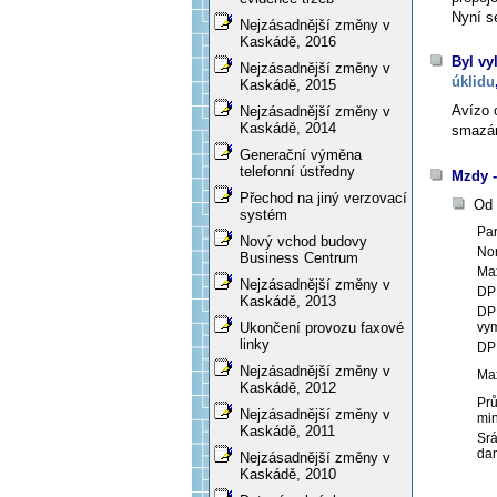
Nyní se
Nejzásadnější změny v
Kaskádě, 2016
Byl vy
Nejzásadnější změny v
úklidu
Kaskádě, 2015
Avízo 
Nejzásadnější změny v
Kaskádě, 2014
smazán
Generační výměna
telefonní ústředny
Mzdy -
Přechod na jiný verzovací
Od 
systém
Pa
Nový vchod budovy
Nor
Business Centrum
Max
Nejzásadnější změny v
DPN
Kaskádě, 2013
DPN
vym
Ukončení provozu faxové
linky
DPN
Nejzásadnější změny v
Max
Kaskádě, 2012
Prů
Nejzásadnější změny v
min
Kaskádě, 2011
Srá
da
Nejzásadnější změny v
Kaskádě, 2010