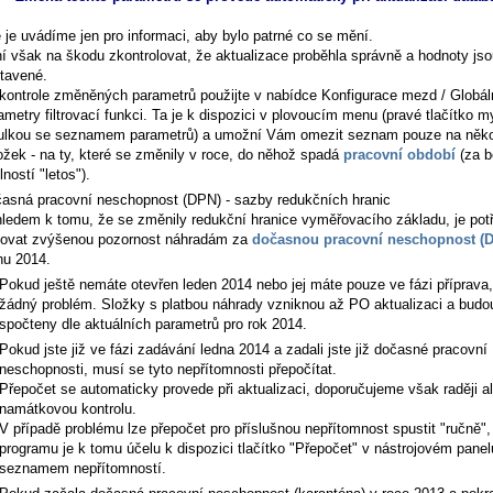
 je uvádíme jen pro informaci, aby bylo patrné co se mění.
í však na škodu zkontrolovat, že aktualizace proběhla správně a hodnoty jso
tavené.
 kontrole změněných parametrů použijte v nabídce
Konfigurace mezd / Globál
ametry
filtrovací funkci. Ta je k dispozici v plovoucím menu (pravé tlačítko m
ulkou se seznamem parametrů) a umožní Vám omezit seznam pouze na něko
ožek - na ty, které se změnily v roce, do něhož spadá
pracovní období
(za 
lností "letos").
asná pracovní neschopnost (DPN) - sazby redukčních hranic
ledem k tomu, že se změnily redukční hranice vyměřovacího základu, je pot
ovat zvýšenou pozornost náhradám za
dočasnou pracovní neschopnost (
nu 2014.
Pokud ještě nemáte otevřen leden 2014 nebo jej máte pouze ve fázi příprava,
žádný problém. Složky s platbou náhrady vzniknou až PO aktualizaci a budo
spočteny dle aktuálních parametrů pro rok 2014.
Pokud jste již ve fázi zadávání ledna 2014 a zadali jste již dočasné pracovní
neschopnosti, musí se tyto nepřítomnosti přepočítat.
Přepočet se automaticky provede při aktualizaci, doporučujeme však raději a
namátkovou kontrolu.
V případě problému lze přepočet pro příslušnou nepřítomnost spustit "ručně",
programu je k tomu účelu k dispozici tlačítko "Přepočet" v nástrojovém pane
seznamem nepřítomností.