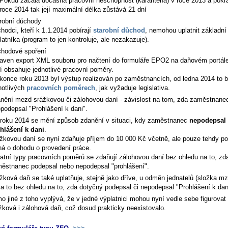
Pokud začala dočasná pracovní neschopnost (karanténa) v roce 2013 a pokr
roce 2014 tak její maximální délka zůstává 21 dní
robní důchody
hodci, kteří k 1.1.2014 pobírají
starobní důchod
, nemohou uplatnit základní
latníka (program to jen kontroluje, ale nezakazuje).
hodové spoření
aven export XML souboru pro načtení do formuláře EPO2 na daňovém portále
í obsahuje jednotlivé pracovní poměry.
konce roku 2013 byl výstup realizován po zaměstnancích, od ledna 2014 to 
notlivých
pracovních poměrech
, jak vyžaduje legislativa.
nění mezd srážkovou či zálohovou daní - závislost na tom, zda zaměstnane
)podepsal "Prohlášení k dani".
roku 2014 se mění způsob zdanění v situaci, kdy zaměstnanec
nepodepsal
hlášení k dani
.
žkovou daní se nyní zdaňuje příjem do 10 000 Kč včetně, ale pouze tehdy p
ná o dohodu o provedení práce.
atní typy pracovních poměrů se zdaňují zálohovou daní bez ohledu na to, zd
ěstnanec podepsal nebo nepodepsal "prohlášení".
žková daň se také uplatňuje, stejně jako dříve, u odměn jednatelů (složka m
 a to bez ohledu na to, zda dotyčný podepsal či nepodepsal "Prohlášení k dan
o jiné z toho vyplývá, že v jedné výplatnici mohou nyní vedle sebe figurova
žková i zálohová daň, což dosud prakticky neexistovalo.