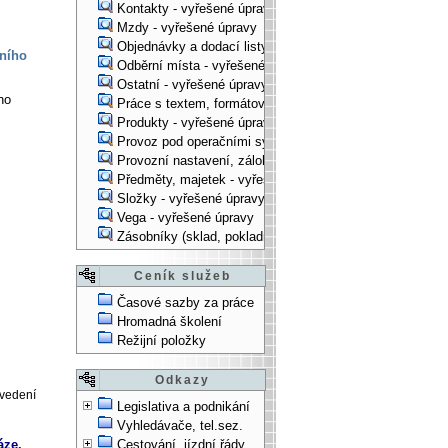
Kontakty - vyřešené úpravy
Mzdy - vyřešené úpravy
Objednávky a dodací listy - vyřešené úpravy
ního
Odběrní místa - vyřešené úpravy
Ostatní - vyřešené úpravy
ho
Práce s textem, formátování, ... - vyřešené úpravy
Produkty - vyřešené úpravy
Provoz pod operačními systémy, technologické věci - vy
Provozní nastavení, zálohování, instalace, ... - vyřešen
Předměty, majetek - vyřešené úpravy
Složky - vyřešené úpravy
Vega - vyřešené úpravy
Zásobníky (sklad, pokladna, bank. účet) - vyřešené úpra
Ceník služeb
Časové sazby za práce
Hromadná školení
Režijní položky
Odkazy
ovedení
Legislativa a podnikání
Vyhledávače, tel.sez.
áze.
Cestování, jízdní řády