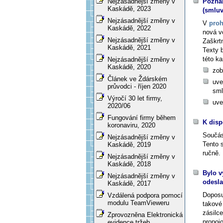
Poznám
Nejzásadnější změny v
Kaskádě, 2023
(smluv
Nejzásadnější změny v
V
proh
Kaskádě, 2022
nová v
Nejzásadnější změny v
Zaškrt
Kaskádě, 2021
Texty
b
této ka
Nejzásadnější změny v
Kaskádě, 2020
zob
Článek ve Ždárském
uve
průvodci - říjen 2020
sml
Výročí 30 let firmy,
uve
2020/06
Fungování firmy během
K disp
koronaviru, 2020
Součás
Nejzásadnější změny v
Tento s
Kaskádě, 2019
ručně.
Nejzásadnější změny v
Kaskádě, 2018
Bylo v
Nejzásadnější změny v
odesl
Kaskádě, 2017
Doposu
Vzdálená podpora pomocí
modulu TeamVieweru
takové
zásilce
Zprovozněna Elektronická
propoj
evidence tržeb