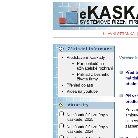
HLAVNÍ STRÁNKA
Základní informace
Představení Kaskády
Vyřešené 
Pár pohledů na
uživatelské rozhraní
Před 
Příklad z běžného
má tis
života firmy
předm
Přehled oblastí
Videa na youtube
Při v
předl
Aktuality
Při vz
Nejzásadnější změny v
smlouv
Kaskádě, 2025
nich v
zázna
Nejzásadnější změny v
Kaskádě, 2024