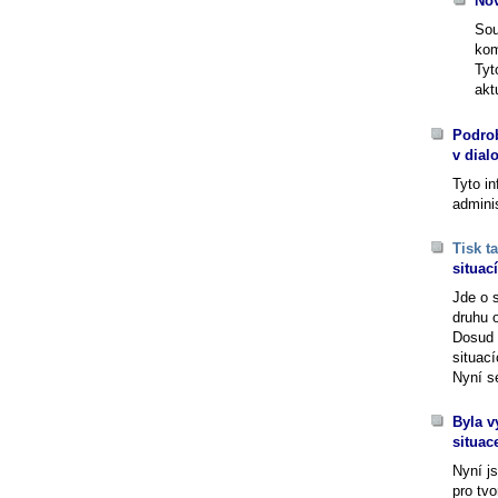
Nov
Sou
kom
Tyt
akt
Podrob
v dia
Tyto i
adminis
Tisk t
situac
Jde o s
druhu 
Dosud 
situac
Nyní s
Byla v
situac
Nyní j
pro tvo