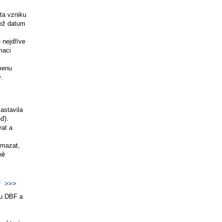
ta vzniku
než datum
 nejdříve
maci
 menu
y
.
zastavila
ď).
vat a
smazat,
ně
F
>>>
tu DBF a