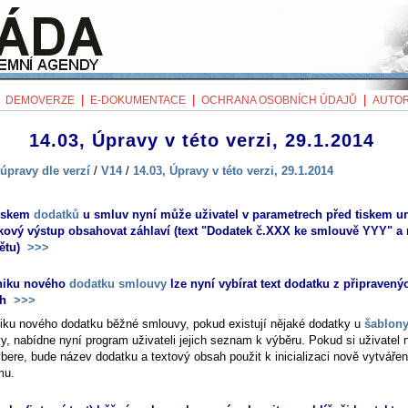
|
|
|
|
DEMOVERZE
E-DOKUMENTACE
OCHRANA OSOBNÍCH ÚDAJŮ
AUTOR
14.03, Úpravy v této verzi, 29.1.2014
úpravy dle verzí
/
V14
/
14.03, Úpravy v této verzi, 29.1.2014
tiskem
dodatků
u smluv nyní může uživatel v parametrech před tiskem urč
kový výstup obsahovat záhlaví (text "Dodatek č.XXX ke smlouvě YYY" a
ětu)
>>>
zniku nového
dodatku smlouvy
lze nyní vybírat text dodatku z připravený
oh
>>>
niku nového dodatku běžné smlouvy, pokud existují nějaké dodatky u
šablon
y, nabídne nyní program uživateli jejich seznam k výběru. Pokud si uživatel 
ybere, bude název dodatku a textový obsah použit k inicializaci nově vytváře
mu.