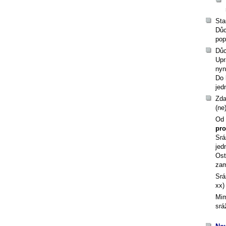
Sta
Důc
pop
Důc
Upr
nyn
Do 
jed
Zda
(ne
Od 
pro
Srá
jed
Ost
zam
Srá
xx)
Mim
srá