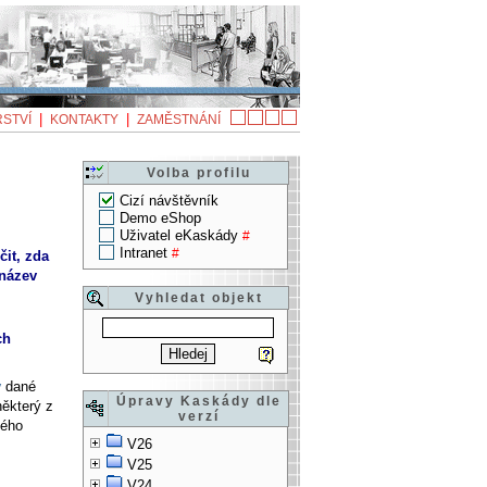
|
|
STVÍ
KONTAKTY
ZAMĚSTNÁNÍ
Volba profilu
Cizí návštěvník
Demo eShop
Uživatel eKaskády
#
Intranet
#
it, zda
 název
Vyhledat objekt
ch
y
dané
Úpravy Kaskády dle
některý z
verzí
ného
V26
V25
V24