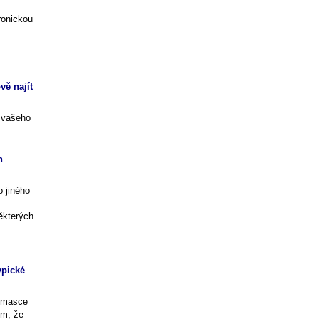
ronickou
ě najít
o vašeho
h
o jiného
ěkterých
ypické
á masce
ím, že