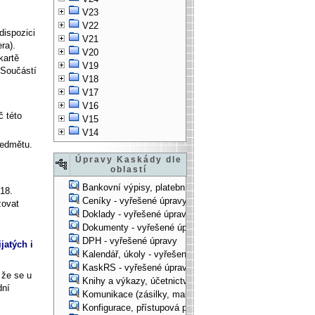
V23
V22
dispozici
V21
era)
.
V20
kartě
V19
 Součástí
V18
V17
V16
č této
V15
V14
ředmětu.
Úpravy Kaskády dle
oblastí
Bankovní výpisy, platební příkazy - vyřešené úpravy
18.
Ceníky - vyřešené úpravy
zovat
Doklady - vyřešené úpravy
Dokumenty - vyřešené úpravy
DPH - vyřešené úpravy
jatých i
Kalendář, úkoly - vyřešené úpravy
KaskRS - vyřešené úpravy
 že se u
Knihy a výkazy, účetnictví - vyřešené úpravy
dní
Komunikace (zásilky, mail-systém, ...) - vyřešené úpravy
Konfigurace, přístupová práva, ... - vyřešené úpravy