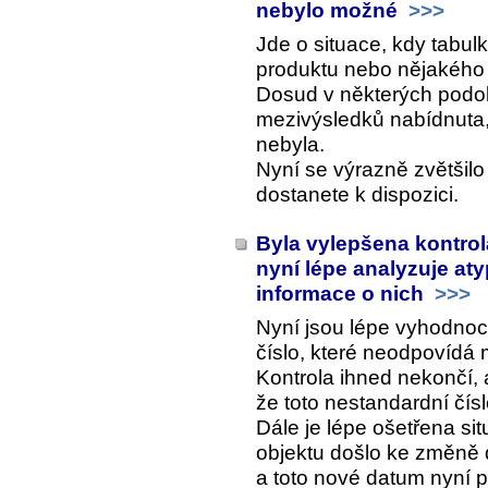
nebylo možné
>>>
Jde o situace, kdy tabulk
produktu nebo nějakého 
Dosud v některých podo
mezivýsledků nabídnuta,
nebyla.
Nyní se výrazně zvětšilo
dostanete k dispozici.
Byla vylepšena kontrol
nyní lépe analyzuje aty
informace o nich
>>>
Nyní jsou lépe vyhodnoc
číslo, které neodpovídá 
Kontrola ihned nekončí, 
že toto nestandardní čís
Dále je lépe ošetřena si
objektu došlo ke změně d
a toto nové datum nyní p