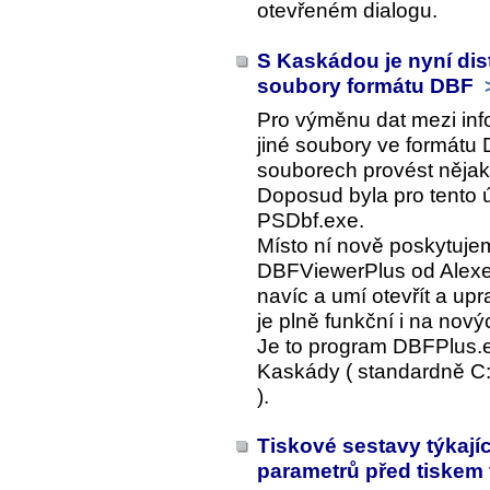
otevřeném dialogu.
S Kaskádou je nyní dist
soubory formátu DBF
Pro výměnu dat mezi inf
jiné soubory ve formátu 
souborech provést nějak
Doposud byla pro tento ú
PSDbf.exe.
Místo ní nově poskytujem
DBFViewerPlus od Alexe
navíc a umí otevřít a up
je plně funkční i na no
Je to program DBFPlus.e
Kaskády ( standardně C
).
Tiskové sestavy týkajíc
parametrů před tiskem fi