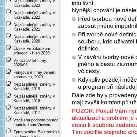
Nejzásadnější změny v
intuitivní.
Kaskádě, 2023
Nynější chování je násled
Nejzásadnější změny v
Kaskádě, 2022
Před tvorbou nové def
Nejzásadnější změny v
zapsat jméno importní
Kaskádě, 2021
Při tvorbě nové defini
Nejzásadnější změny v
souboru, kde uživatel 
Kaskádě, 2020
definice.
Článek ve Ždárském
průvodci - říjen 2020
V závěru tvorby nové 
Výročí 30 let firmy,
jméno a cestu zazna
2020/06
vč.cesty
.
Fungování firmy během
koronaviru, 2020
Kdykoliv později může 
Nejzásadnější změny v
a program při následuj
Kaskádě, 2019
Dále zde byly provedeny
Nejzásadnější změny v
Kaskádě, 2018
mají zvýšit komfort při už
Nejzásadnější změny v
POZOR: Pokud Vám nyní 
Kaskádě, 2017
aktualizací a problém je
Vzdálená podpora pomocí
cestu k souboru zadano
modulu TeamVieweru
Tím docílíte stejného cho
Zprovozněna Elektronická
evidence tržeb