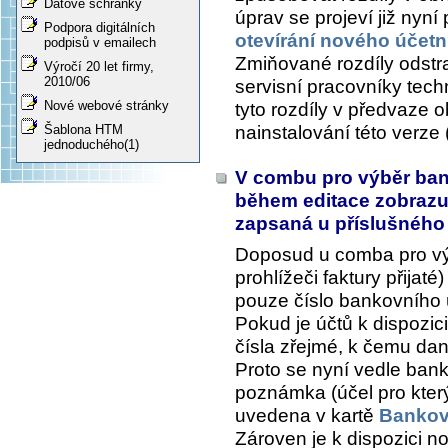
Datové schránky
úprav se projeví již nyní p
Podpora digitálních
otevírání nového účet
podpisů v emailech
Zmiňované rozdíly odstra
Výročí 20 let firmy,
2010/06
servisní pracovníky tec
Nové webové stránky
tyto rozdíly v předvaze 
nainstalování této verze
Šablona HTM
jednoduchého(1)
V combu pro výběr bank
během editace zobrazuj
zapsaná u příslušnéh
Doposud u comba pro vý
prohlížeči faktury přija
pouze číslo bankovního 
Pokud je účtů k dispozic
čísla zřejmé, k čemu dan
Proto se nyní vedle ban
poznámka (účel pro který 
uvedena v kartě
Bankovn
Zároven je k dispozici n