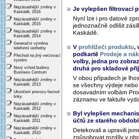
Nejzásadnější změny v
Je vylepšen filtrovací 
Kaskádě, 2016
Nyní lze i pro datové zprá
Nejzásadnější změny v
Kaskádě, 2015
jednoznačně odlišit zásil
Nejzásadnější změny v
Kaskádě.
Kaskádě, 2014
Generační výměna
V
prohlížeči produktu
,
telefonní ústředny
podkartě
Prodeje a ná
Přechod na jiný verzovací
systém
volby, jedna pro zobra
druhá pro skladové př
Nový vchod budovy
Business Centrum
V obou případech je lhos
Nejzásadnější změny v
se všechny výdeje nebo př
Kaskádě, 2013
dosavadním volbám Prodej
Ukončení provozu faxové
linky
záznamu ve faktuře vydan
Nejzásadnější změny v
Kaskádě, 2012
Byl vylepšen mechanism
Nejzásadnější změny v
účtů ze starého obdob
Kaskádě, 2011
Nejzásadnější změny v
Detekovali a upravili js
Kaskádě, 2010
způsobovat rozdíly v obr