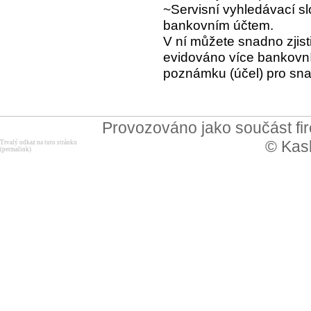
~Servisní vyhledávací sl
bankovním účtem
.
V ní můžete snadno zjist
evidováno více bankovních
poznámku (účel) pro snaz
Provozováno jako součást f
© Kask
Trvalý odkaz na tuto stránku
(permalink)