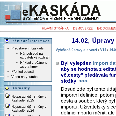
|
|
HLAVNÍ STRÁNKA
DEMOVERZE
E-DOKUMEN
14.02, Úpravy 
Základní informace
Představení Kaskády
Vyřešené úpravy dle verzí
/
V14
/
14.0
Pár pohledů na
uživatelské rozhraní
Byl vylepšen
import da
Příklad z běžného
života firmy
aby se hodnota z edit
Přehled oblastí
vč.cesty" předávala fu
Videa na youtube
složky
>>>
Dosud zde byl tento údaj
Aktuality
importní definice, potom 
Nejzásadnější změny v
cesta a soubor, který byl
Kaskádě, 2025
importu. Uživatelsky sic
Nejzásadnější změny v
Kaskádě, 2024
definicimportu měnit, al